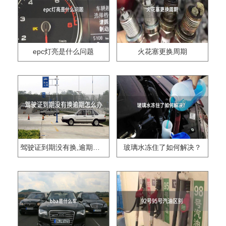
epc灯亮是什么问题
火花塞更换周期
驾驶证到期没有换,逾期怎么办??
玻璃水冻住了如何解决？