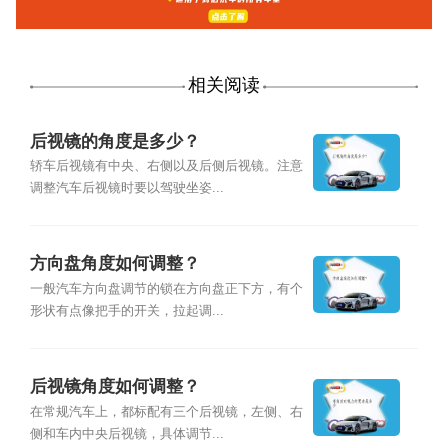
相关阅读
后视镜的角度是多少？
轿车后视镜有中央、右侧以及后侧后视镜。注意
调整汽车后视镜时要以驾驶坐姿...
方向盘角度如何调整？
一般汽车方向盘调节的锁在方向盘正下方，有个
形状有点像把手的开关，拉起调...
后视镜角度如何调整？
在常规汽车上，都标配有三个后视镜，左侧、右
侧和车内中央后视镜，具体调节...