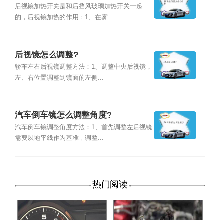
后视镜加热开关是和后挡风玻璃加热开关一起
的，后视镜加热的作用：1、在雾...
后视镜怎么调整?
轿车左右后视镜调整方法：1、调整中央后视镜，
左、右位置调整到镜面的左侧...
汽车倒车镜怎么调整角度?
汽车倒车镜调整角度方法：1、首先调整左后视镜
需要以地平线作为基准，调整...
热门阅读