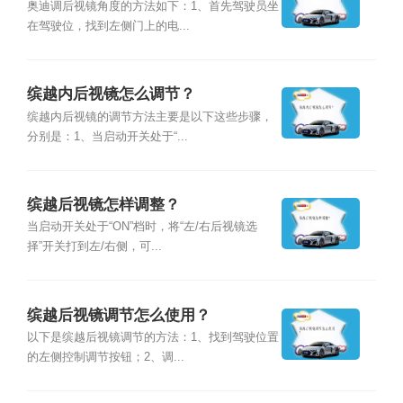
奥迪调后视镜角度的方法如下：1、首先驾驶员坐
在驾驶位，找到左侧门上的电...
缤越内后视镜怎么调节？
缤越内后视镜的调节方法主要是以下这些步骤，
分别是：1、当启动开关处于“...
缤越后视镜怎样调整？
当启动开关处于“ON”档时，将“左/右后视镜选
择”开关打到左/右侧，可...
缤越后视镜调节怎么使用？
以下是缤越后视镜调节的方法：1、找到驾驶位置
的左侧控制调节按钮；2、调...