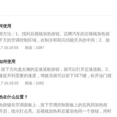
何使用
用方法：1、找到后视镜加热按钮。迈腾汽车的后视镜加热按
下方的空调控制区域，在制冷和双闪功能开关的中间；2、按
。按下后视镜加热功能键即可开启后视镜加热功能，开启大概
 16:18:55
阅读：1087
功能会自动断开，这时后视镜加热按键的灯也会熄灭。后视镜
在雨、雪、雾等天气行驶的时候，后视镜可以通过镶嵌在镜片
如何使用
，保证后视镜镜片表面清晰。汽车后视镜加热功能可以迅速将
。按下方向盘左侧的定速巡航按钮，就可以打开定速巡航。2、
除去镜面上的雨水或雾气，省去了驾驶员频繁手动擦拭镜片的
车速提升到需要的速度，驾驶员就可以按下SET键，松开油门踏
的危险。有些车辆的后视镜加热设置的是15摄氏度以下才开始
保持在这个车速。3、按下RES键或SET键。如果需要对速度
 16:18:55
阅读：1082
启该功能后发现后视镜没有进入加热状态，可能是因为车外温
下RES键，提高车速，或者按下SET键，降低车速。开启定速
果车外温度已满足开启条件，后视镜还是无法工作，就要及时
按照设置的速度行驶，驾驶员不需要踩油门和刹车来控制速
，否则可能会影响车辆行驶过程中后视镜的使用。
热在什么位置？
解放脚，缓解驾驶疲劳。定速巡航只是控制汽车行进的速度，
热按键在空调面板上，按下空调控制面板上的后风挡加热按
是需要通过方向盘控制的。在经过盘山路或弯路时，不要使用
开启，指示灯点亮。后视镜加热和后窗加热同一个按钮，同时
过盘山路或弯路时，需要适当加油，给车辆提供更多的转向