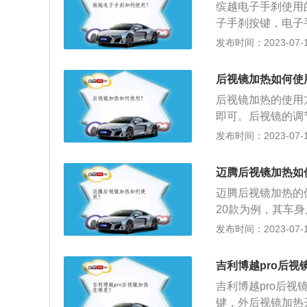
缤越电子手刹使用
子手刹按键，电子
手刹按键，电子手
发布时间：2023-07-17
缤越是一款小型5门5
m，轴距为2600
后视镜加热如何使
104千瓦，最大
后视镜加热的使用
独立悬架，后悬架
即可。后视镜的调
央，右侧耳朵的映
发布时间：2023-07-17
至镜子中央，左侧
镜里面的地平线映
迈腾后视镜加热如
占据镜子左侧四分
迈腾后视镜加热的
20款为例，其车身尺
mm，油箱容积为6
发布时间：2023-07-17
款搭载了1.4t涡
配的是7挡双离合
吉利博越pro后视
型是多连杆式独立
吉利博越pro后
键，外后视镜加热