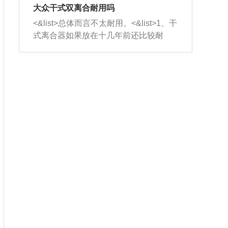
室，最后形成废气排出，就可以让三元
无法制作，需要将车辆送到修理厂或4s
造成烧机油。<&list>3、机油粘度。使用
大众干式双离合耐用吗
催化器得到清洗，排气管堵塞的情况就
店；<&list>2.车辆半轴套管防尘罩破
机油粘度过小的话，同样会有烧机油现
<&list>总体而言不太耐用。<&list>1、干
能够得到解决。
裂，破裂后会出现漏油现象，使半轴磨
象，机油粘度过小具有很好的流动性，
式离合器如果放在十几年前还比较耐
损严重，磨损的半轴容易损坏，产生异
容易窜入到气缸内，参与燃烧。<&list>
用，但是由于现在的汽车发动机动力输
响；<&list>3.稳定器的转向胶套和球头
4、机油量。机油量过多，机油压力过
出越来越高，使得干式离合器散热不足
老化，一般是使用时间过长造成的。解
大，会将部分机油压入气缸内，也会出
的缺陷也逐渐暴露出来。<&list>2、由于
决方法是更换新的质量好的转向橡胶套
现烧机油。<&list>5、机油滤清器堵塞：
干式双离合的工作环境暴露在空气中，
和球头。
会导致进气不畅，使进气压力下降，形
而离合器的散热也是通离合器罩上面的
成负压，使机油在负压的情况下吸入燃
几个小孔来进行散热。但是在行驶过程
烧室引起烧机油。<&list>6、正时齿轮或
中变速箱需要换挡，就不得不使得离合
链条磨损：正时齿轮或链条的磨损会引
器频繁工作。<&list>3、长时间的低速行
起气阀和曲轴的正时不同步。由于轮齿
驶以及过于频繁的启停，导致离合器的
或链条磨损产生的过量侧隙，使得发动
温度不断升高，而低速行驶时空气流动
机的调节无法实现：前一圈的正时和下
效率不高，无法将离合器中的热量有效
一圈可能就不一样。当气阀和活塞的运
的带走，导致离合器内部的温度不断升
动不同步时，会造成过大的机油消耗。
高，加速离合器的磨损。
解决方法：更换正时齿轮或链条。<&list
>7、内垫圈、进风口破裂：新的发动机
设计中，经常采用各种由金属和其他材