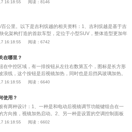
能在发动机运转时工作，并在较短时间后自动关闭，也可通过
 16:18:55
阅读：8146
巡航，可能会给绕道行驶带来危险。在经过人群密集或车辆过
后视镜和后窗加热功能。后视镜加热功能是指当汽车在雨、
小心行驶，控制好车速，尽量不要开启定速巡航。雨天或雪天
时，后视镜可以通过镶嵌于镜片后的电热丝加热，确保镜片表
清晰，汽车的操纵性降低，驾驶员需要控制好车速，所以雨雪
热耗电量很大，使用后视镜前应先启动车辆。最好不要在发动
速巡航。
3升/百公里。以下是吉利缤越的相关资料：1、吉利缤越是基于吉
功能，也不要在电池电量不足或电池出现故障时使用该功能。
模块化架构打造的首款车型，定位于小型SUV，整体造型更加年
自动驾驶辅助技术。车身尺寸方面，其长宽高分别为4330×18
 16:18:55
阅读：6742
，轴距为2600毫米。2、缤越搭载最新的GKUI吉客智能生态系统和
程控制系统，用户可以在车内通过语音控制发送指令，操控空调、
关在哪里？
钮在中控区域，有一排按钮从左往右数第五个，图标是长方形
波浪线，这个按钮是后视镜加热，同时也是后挡风玻璃加热。
般在雨雪天比较适用，后视镜加热时，镜片后面的加热器迅速
 16:18:55
阅读：6640
地能除去镜面上的雨水或者雾气，省去了驾驶人频繁手动擦拭
降低了开车的危险。后视镜加热功能使用方法：后视镜加热功
何使用？
方式，一种是和电动后视镜调节功能键组合在一起，只要旋转
般有两种设计：1、一种是和电动后视镜调节功能键组合在一
有一种是设置在空调控制面板上，按下加热按键之后即可开
的方向推，视镜加热启动。2、另一种是设置的空调控制面板
角度，驾驶员侧有调节按钮。后视镜加热功能原理：旋转按钮
玻璃加热按键附近，或者二者合二为一，按下键后，后视镜和
 16:18:55
阅读：6602
面的电加热器会在几分钟内迅速升温到一个固定的温度，通常
，以达到除雨水、除霜、除雾的作用。以下是关于后视镜加热
间热量将从左右后视镜散发。同时，由于温度的升高和蒸发，镜面