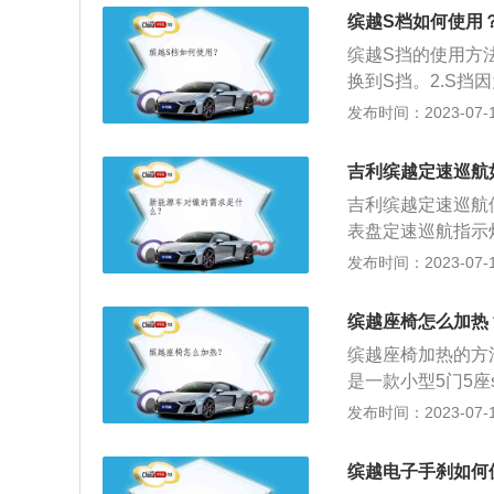
的其他资料：1、
上的水滴会越来越
缤越S档如何使用
后视镜加热按钮即
特别大，它的影响
缤越S挡的使用方
热，能除去镜面上
加热的原理是在后
换到S挡。2.S
而降低了开车的危
用后视镜加热功能
动作完成之后就会
发布时间：2023-07-17
的状态下开启后视
一款高动力智慧S
供电量。后视镜除
偏离预警系统、BS
吉利缤越定速巡航
内外空气形成对流
了两款发动机，一款
应的档位，就能利
吉利缤越定速巡航
表盘定速巡航指示
右脚松开油门，速
发布时间：2023-07-17
ES和SET进行
用两种不同的外观
缤越座椅怎么加热
组，双C型的雾灯
缤越座椅加热的方
方面缤越将搭载TJ
是一款小型5门5座s
统，可以随时保持
轴距为2600mm
发布时间：2023-07-17
速箱，最大功率是1
米，最大扭矩转速是
缤越电子手刹如何
了麦弗逊式独立悬