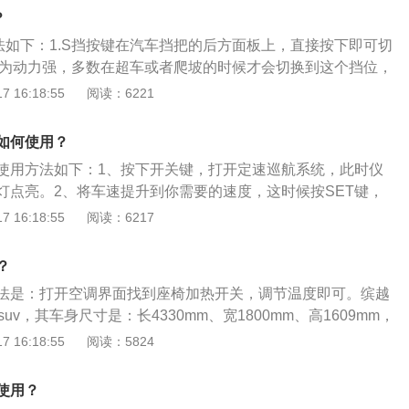
后视镜加热一般在雾天、雨雪霜天气用的。需使用的时候,按下
小，雾气也会慢慢消失，从而加热镜片，去除雾霜。如果雨量
？
可。2、后视镜加热工作时，镜片后面的加热器迅速将镜面加
会减小，影响不明显。后视镜加热功能使用注意事项：后视镜
法如下：1.S挡按键在汽车挡把的后方面板上，直接按下即可切
的雨水或者雾气，省去了驾驶人频繁手动擦拭镜片的麻烦，从
视镜上增加了电加热丝，电热丝消耗的电量是非常大的，在使
挡因为动力强，多数在超车或者爬坡的时候才会切换到这个挡位，
险。
的时候需要确保汽车处于发动的状态，尽量不要使汽车在静止
切换到更加经济的D挡。更多相关资料如下：1.缤越是吉利的
 16:18:55
阅读：6221
镜加热功能，以免导致汽车电瓶电量不足，无法为汽车启动提
UV，配备自动驾驶系统、AEB城市预碰撞安全系统、LDW车道
雾的方法还有：开窗对流：将两侧的车窗打开一条缝隙，使车
D盲点监测功能、PPS行人识别与保护系统。2.缤越一共使用
如何使用？
，温差随之减小，雾气就会慢慢消失。将汽车内的空调调到相
是1.4升涡轮增压发动机，另一款是1.5升涡轮增压发动机。
用空调吹出来热风进行除雾。
使用方法如下：1、按下开关键，打开定速巡航系统，此时仪
灯点亮。2、将车速提升到你需要的速度，这时候按SET键，
度就会被定在当前的时速。3、需要对速度进行微调，可以按R
 16:18:55
阅读：6217
操作。以下是关于吉利缤越的更多资料：（1）时尚版与运动版采
设计，全新的星空回想式前格栅搭配两侧棱角分明的前大灯
？
区域进行了立体式设计，进一步突出该车的力量感。（2）配置
法是：打开空调界面找到座椅加热开关，调节温度即可。缤越
A交通拥堵辅助系统、LKA车道保持系统在内的ICC智能领航系
uv，其车身尺寸是：长4330mm、宽1800mm、高1609mm，
车道，实现跟走、跟停、跟转向的智能跟车。
，油箱容积为45l。缤越搭载了1.4T涡轮增压发动机和6挡手动变
 16:18:55
阅读：5824
04千瓦，最大功率转速是每分钟5200转，最大扭矩是235牛
每分钟1600到4000转，其驱动方式是前置前驱，前悬架使用
使用？
架，后悬架使用了扭力梁式非独立悬架。