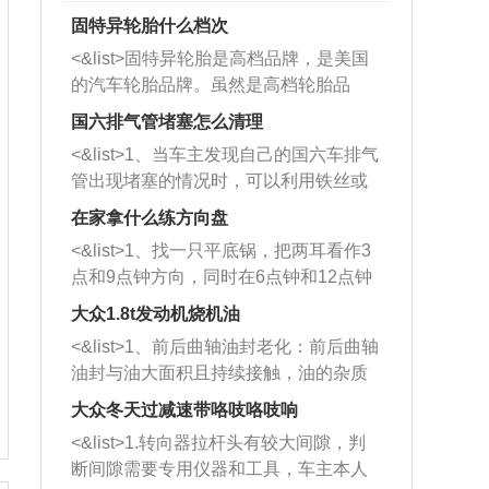
固特异轮胎什么档次
<&list>固特异轮胎是高档品牌，是美国
的汽车轮胎品牌。虽然是高档轮胎品
牌，但是中高低端的轮胎都有生产，这
国六排气管堵塞怎么清理
也是为了更好的开拓市场。
<&list>1、当车主发现自己的国六车排气
管出现堵塞的情况时，可以利用铁丝或
者是细棍，直接将杂物给取出来，如果
在家拿什么练方向盘
堵塞情况比较严重，也可以采取应急措
<&list>1、找一只平底锅，把两耳看作3
施。 <&list>2、直接利用木棍将所有的
点和9点钟方向，同时在6点钟和12点钟
杂物推到排气管里面的位置处，然后将
方向做一个标记。 <&list>2、双手握住
三元催化器拆解开，就可以将堵塞的东
大众1.8t发动机烧机油
平底锅两耳，然后往左打半圈、一圈、
西取出来。但如果是因为积碳过多引起
<&list>1、前后曲轴油封老化：前后曲轴
一圈半的练习，往右同样也要打相同的
的堵塞，就需要将三元催化器泡在草酸
油封与油大面积且持续接触，油的杂质
圈数。 <&list>3、最后强调要反复练
中进行清洗。 <&list>3、也可以利用清
和发动机内持续温度变化使其密封效果
习，这样就可以形成肌肉记忆，在真实
大众冬天过减速带咯吱咯吱响
洗剂对堵塞的情况得到解决，将清洗剂
逐渐减弱，导致渗油或漏油。<&list>2、
驾驶车辆时，不需要记忆也能打好方
放在燃油箱中，与燃油混合后，车辆启
<&list>1.转向器拉杆头有较大间隙，判
活塞间隙过大：积碳会使活塞环与缸体
向。
动时，就可以和汽油一起进入到燃烧
断间隙需要专用仪器和工具，车主本人
的间隙扩大，导致机油流入燃烧室中，