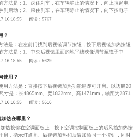
的方法是：1、踩住刹车，在车辆静止的情况下，向上拉起电
手刹启动；2、踩住刹车，在车辆静止的情况下，向下按电子
刹解除；3、将排挡放入d挡，踩油门，电子手刹会自动解除。
 16:18:55
阅读：5767
座suv，其车身尺寸是：长4330mm、宽1800mm、高1609m
mm，搭载了1.4T涡轮增压发动机和6挡手动变速箱，最大功率是
用？
扭矩是235牛米，其驱动方式是前置前驱，前悬架使用了麦弗逊式
方法是：在左前门找到后视镜调节按钮，按下后视镜加热按钮
使用了扭力梁式非独立悬架。
节方法是：1、中央后视镜里面的地平线映像调节至镜子中
像调节至镜子左侧边缘；2、左后视镜里面的地平线映像调节
 16:18:55
阅读：5629
车身的映像调节至占据镜子右侧四分之一的区域；3、右后视
像调节至位于镜子高度的三分之二处，右侧车身的映像调节至
何使用？
之一的区域。
使用方法是：直接按下后视镜加热功能键即可开启。以迈腾20
寸是：长4865mm、宽1832mm、高1471mm，轴距为2871
6l，行李箱容积为533l，车身结构为4门5座三厢车。迈腾2020
 16:18:55
阅读：5616
轮增压发动机，最大功率是110kw，最大扭矩是250nm，与其匹
变速箱，其采用的前悬架类型是麦弗逊式独立悬架，后悬架类
镜加热在哪里？
悬架。
视镜加热按键在空调面板上，按下空调控制面板上的后风挡加热按
开启，指示灯点亮。后视镜加热和后窗加热同一个按钮，同时