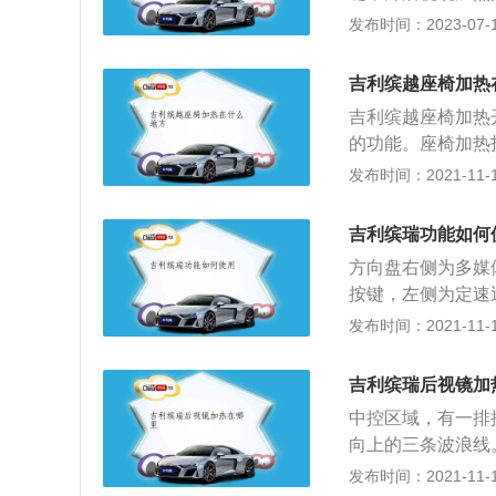
进行加热。加热功
发布时间：2023-07-17
再次按下按钮关闭
能安全辅助功能，
吉利缤越座椅加热
景影像、能够行人
吉利缤越座椅加热
别。
的功能。座椅加热
排座椅加热。前排
发布时间：2021-11-10
椅表面材料在冬季
下去，侍候你的就
吉利缤瑞功能如何
功能。汽车座椅加
方向盘右侧为多媒
没有过多的优劣之
按键，左侧为定速
坏，加上因为是内
制键。空调区域，
发布时间：2021-11-10
使用加热装置时，
节、制冷、座椅加
即可关掉。
解热。在驾驶侧中
吉利缤瑞后视镜加
度、后备厢开关等
中控区域，有一排
灯、迎宾灯、天窗
向上的三条波浪线
比的L2级智能驾
部分车型，都是这
发布时间：2021-11-10
的并不鸡肋，而且