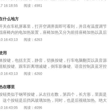
能在发动机运转时工作，并在较短时间后自动关闭，也可通过
 16:18:55
阅读：4981
后视镜和后窗加热功能。吉利博越pro拥有非常全面的前瞻性智
比如精度可调的LKA车道保持系统、百万像素全高清360度全
在什么地方
识别的AEB-P城市预碰撞系统等，智能安全驾驶辅助达到L2级
开关在车机屏幕里，打开空调界面即可看到，并且有温度调节
指座椅内的电加热装置，座椅加热又分为前排座椅加热以及后
座椅加热一般出现在选用真皮材料座椅的车辆上，由于真皮座
 16:43:13
阅读：4263
温度较低，有了前排座椅加热后，到了冰冷的冬天，一屁股坐
不会是一个冰冷的皮椅。大多数电加热装置都有温度可调节的
使用
热装置原理是利用电阻丝加热，除了做工精细度上略有差别，
体按键，包括主页，静音，切换按键，行车电脑翻页以及音源
分。一般来说，座椅加热装置除了遭到外部撞击外并不易被损
巡航按键、跟车距离增减键，倒车影像键、语音控制及蓝牙控
部装置，检修起来较为麻烦，并不是常规保养检查的项目。在
造型设计独特，配备单温区自动空调，按键分别对应风量调
 16:43:13
阅读：4260
时间开得不易较长，温度也不宜设置过高，车主觉得温度适中
热、空气净化、内循环、风向、除雾、温度调节、自动、座椅
控台设计有后视镜调节、后视镜折叠、仪表盘亮度、大灯高
热在哪里
按键。车顶设有按键控制区，分别对应救援电话、全部照明
按钮类似于钢琴按键，从左往右数，第四个，长方形，里面是
按键、左侧照明灯、右侧照明灯。吉利缤瑞其实是一款高质价
。这个按钮是后挡风玻璃加热，同时，也是后视镜加热。绝大
驶车型，这在同级车型中非常少见，虽然成本有限，但是系统做
样设计的，后视镜加热与后挡风玻璃加热用同一个按钮控制。
 16:43:05
阅读：4096
很好用；缤瑞是BMA全球化模块架构下的首款量产轿车，具备