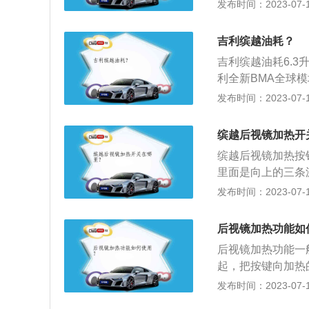
进行加热。加热功
发布时间：2023-07-17
力。如果开启定速
再次按下按钮关闭
多的道路时，需要
雪、雾等天气行驶
路面湿滑，视野不
吉利缤越油耗？
面清晰。后视镜加
天气也不能使用定
吉利缤越油耗6.
机未启动时使用该
利全新BMA全球
轻化，并将配备L2
发布时间：2023-07-17
00×1609毫米
搭载T-BOX远
缤越后视镜加热开
天窗、导航等。
缤越后视镜加热按
里面是向上的三条
汽车后视镜加热一
发布时间：2023-07-17
将镜面加热，慢慢
镜片的麻烦，从而
后视镜加热功能如
能一般有两种开启
后视镜加热功能一
旋钮即可开启，还
起，把按键向加热
启。无需用手调节
上，一般在后风挡
发布时间：2023-07-17
后，后视镜玻璃后
车辆后窗同时加热
在35-60度之