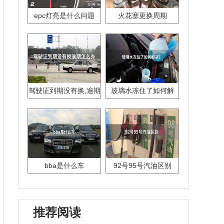
epc灯亮是什么问题
火花塞更换周期
驾驶证到期没有换,逾期
玻璃水冻住了如何解
怎么办??
决？
bba是什么车
92号95号汽油区别
推荐阅读