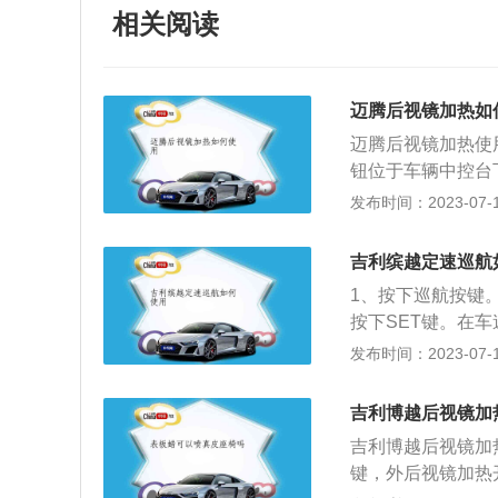
相关阅读
迈腾后视镜加热如
迈腾后视镜加热使
钮位于车辆中控台
下加热功能键开启
发布时间：2023-07-17
十几分钟之后加热
加热功能是当汽车
吉利缤越定速巡航
后面的电热丝加热
1、按下巡航按键
镜面加热，慢慢地
按下SET键。在
麻烦，降低了开车
板，车速就会一直
发布时间：2023-07-17
工作，如果车主开
进行微调，可以按
度过高导致的。如
巡航后，汽车就会
去维修厂进行检修
吉利博越后视镜加
度。定速巡航可以
吉利博越后视镜加
汽车前进的方向还
键，外后视镜加热
定速巡航。因为经