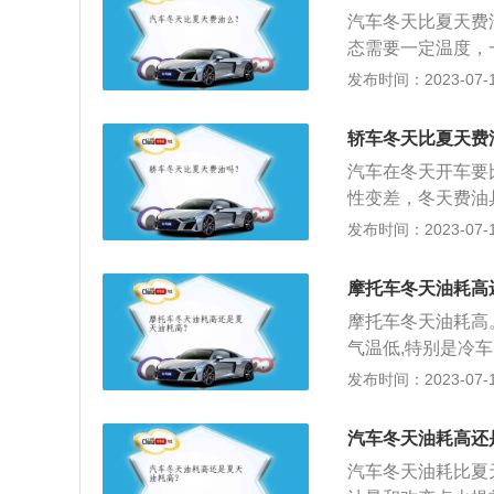
过大并超过正常值
温升，从而增加燃
汽车冬天比夏天费
态需要一定温度，
而冬季的室外温度
发布时间：2023-07-17
工作状态。所以油
开汽油的燃烧，然
轿车冬天比夏天费
动机表面形成一定
汽车在冬天开车要
难、怠速高、尾气
性变差，冬天费油
是最省油，但由于
发布时间：2023-07-17
谐”，再启动时虽
机到达好工作状态
摩托车冬天油耗高
雨雪天气，雾霾天
摩托车冬天油耗高
较低环境下，密度
气温低,特别是冷
更是如此。流动性
冬天时车也会显得
发布时间：2023-07-17
状态就要达到一定
冬天油耗高的原因
就会增加。
气，预热时间更长
汽车冬天油耗高还
燃油混合气排出浪
汽车冬天油耗比夏
这些都会增加油耗