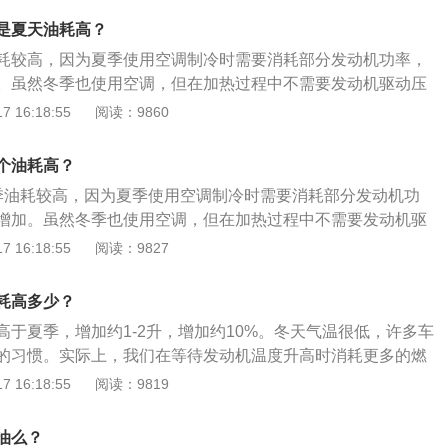
于冷空气密度比热空气大，利用冷空气下沉，热空气上升原理
热气送入驾驶室，从而使室内升温。从表面上看，许多人觉得
调节至冲向车顶吹。这样可以在车内快速形成冷空气的对流循
是夏天油耗高？
也要产生，并没有额外的能耗，也不会额外耗油。其实，发动
，使车内温度快速降低。2、将空调温度调节至25度左右：最
耗较高，因为夏季使用空调制冷时需要消耗部分发动机功率，
可以使驾驶室变暖，但如果热气不足不能达到设定温度时，发
24-28度，温度过低会对关节造成影响。过低的温度也会使压
。虽然冬季也使用空调，但在加热过程中不需要发动机驱动压
来产生更多热能，好供给驾驶室温度要求，这时就要额外耗
鼓风机也会处于高档风位，油耗量会加大。3、定期更换空调
油耗没有夏季高。夏季气温较高，空气中的氧含量会降低，这
 16:18:55
阅读：9860
如夏天。冬季油耗高的一个主要原因，是气温造成汽油的热效
运行过程中，很多灰尘、棉絮会经过空调滤网堆积到蒸发器上
的原因之一。冬季空调使用不当也会导致发动机油耗增加。冬
，发动机工作时需要维持在一个正常的温度环境内，大致是80
率进而使空调制冷效率降低。当发现车内空调制冷效果不佳时
，建议不要打开空调。正常驾驶10至20分钟后再打开空调。在
度。如果温度过高，发动机的冷却系统会自动增加水循环速度，增
个油耗高？
网。
开空调将减缓发动机温升，从而增加燃油消耗。
的热量；反之，则减少冷却水的循环速度，保持必要温度。这
季油耗较高，因为夏季使用空调制冷时需要消耗部分发动机功
的冷却原理，冬季发动机需要的是保温而不是散热。由于受到
增加。虽然冬季也使用空调，但在加热过程中不需要发动机驱
发动机的温度不容易保持在80摄氏度左右，会增加喷油量，改
季的油耗没有夏季高。2、夏季气温较高，空气中的氧含量会
 16:18:55
阅读：9827
来保持温度。同时，冷天汽油的热效率也大大不如夏天，这些因
油耗增加的原因之一。夏天开车时，汽车空调几乎每天都在使
气时汽车的油耗比其他季节高。
开车窗。汽车空调冷却时，发动机带动压缩机运转。此时，压
耗高多少？
冷剂并将制冷剂输送至蒸发箱。制冷剂可膨胀并吸收热量以冷
高于夏季，增加约1-2升，增加约10%。冬天气温很低，许多车
却后的蒸发箱可对风机吹来的风进行冷却，使汽车空调出风口
的习惯。实际上，我们在等待发动机温度升高时消耗更多的燃
车空调加热时，发动机中的高温冷却液将流经暖风箱。此时，
的工作环境温度要求为80-90度，但冬季温度较低，为保持此
 16:18:55
阅读：9819
会通过暖风箱，使暖风从汽车空调出风口吹出。4、冬季空调
加燃油喷射并消耗更多燃油。此外，冬季机油流动性差，发动
发动机油耗增加。冬季发动机刚起动时，建议不要打开空调。
油来维持蓄电池功率，燃油消耗量通常会增加1-2升。如果增幅
0分钟后，应打开空调。在发动机刚起动时打开空调将减缓发动机
油么？