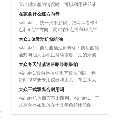
管出现堵塞的情况时，可以利用铁丝或
者是细棍，直接将杂物给取出来，如果
在家拿什么练方向盘
堵塞情况比较严重，也可以采取应急措
<&list>1、找一只平底锅，把两耳看作3
施。 <&list>2、直接利用木棍将所有的
点和9点钟方向，同时在6点钟和12点钟
杂物推到排气管里面的位置处，然后将
方向做一个标记。 <&list>2、双手握住
三元催化器拆解开，就可以将堵塞的东
大众1.8t发动机烧机油
平底锅两耳，然后往左打半圈、一圈、
西取出来。但如果是因为积碳过多引起
<&list>1、前后曲轴油封老化：前后曲轴
一圈半的练习，往右同样也要打相同的
的堵塞，就需要将三元催化器泡在草酸
油封与油大面积且持续接触，油的杂质
圈数。 <&list>3、最后强调要反复练
中进行清洗。 <&list>3、也可以利用清
和发动机内持续温度变化使其密封效果
习，这样就可以形成肌肉记忆，在真实
大众冬天过减速带咯吱咯吱响
洗剂对堵塞的情况得到解决，将清洗剂
逐渐减弱，导致渗油或漏油。<&list>2、
驾驶车辆时，不需要记忆也能打好方
放在燃油箱中，与燃油混合后，车辆启
<&list>1.转向器拉杆头有较大间隙，判
活塞间隙过大：积碳会使活塞环与缸体
向。
动时，就可以和汽油一起进入到燃烧
断间隙需要专用仪器和工具，车主本人
的间隙扩大，导致机油流入燃烧室中，
室，最后形成废气排出，就可以让三元
无法制作，需要将车辆送到修理厂或4s
造成烧机油。<&list>3、机油粘度。使用
大众干式双离合耐用吗
催化器得到清洗，排气管堵塞的情况就
店；<&list>2.车辆半轴套管防尘罩破
机油粘度过小的话，同样会有烧机油现
<&list>总体而言不太耐用。<&list>1、干
能够得到解决。
裂，破裂后会出现漏油现象，使半轴磨
象，机油粘度过小具有很好的流动性，
式离合器如果放在十几年前还比较耐
损严重，磨损的半轴容易损坏，产生异
容易窜入到气缸内，参与燃烧。<&list>
用，但是由于现在的汽车发动机动力输
响；<&list>3.稳定器的转向胶套和球头
4、机油量。机油量过多，机油压力过
出越来越高，使得干式离合器散热不足
老化，一般是使用时间过长造成的。解
大，会将部分机油压入气缸内，也会出
的缺陷也逐渐暴露出来。<&list>2、由于
决方法是更换新的质量好的转向橡胶套