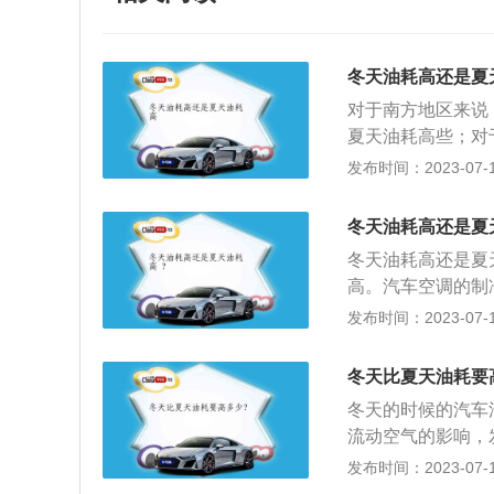
冬天油耗高还是夏
对于南方地区来说
夏天油耗高些；对
因：1、热效率下
发布时间：2023-07-17
低，导致汽油雾化
有效功，所以发动
冬天油耗高还是夏
热风导致发动机额
冬天油耗高还是夏
气送入驾驶室，从
高。汽车空调的制
油。事实上，如果
制冷剂输送到蒸发
发布时间：2023-07-17
多热能，好提供给
以后的蒸发箱可以
方冬天早晨很多人
使用空调加热时不
原地怠速热车会增
冬天比夏天油耗要
制冷时，需要消耗
压降低：北方冬天
冬天的时候的汽车
不开空调的话，冬
增加，油耗就会变
流动空气的影响，
机会增加喷油量和
油的热效率也远不
发布时间：2023-07-17
天，另外冬天气温
吹热风的要比夏天