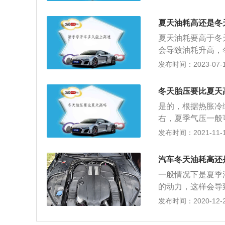
耗会较其它季节有
或少都会夹杂着些
夏天油耗高还是冬
不仅对发动机是一
夏天油耗要高于冬
会增加汽车的油耗
会导致油耗升高，
运行，夏季温度比
发布时间：2023-07-17
的原因之一。汽车
油；经济车速是节
冬天胎压要比夏天
的车速称为经济车
是的，根据热胀冷缩
点，而道路条件差
右，夏季气压一般可
指的是轮胎内部空
发布时间：2021-11-10
将导致汽车生命的
能和动力有着至关
汽车冬天油耗高还
降低，影响制动效
一般情况下是夏季
轮胎胎面中央的花
的动力，这样会导
响到其他零部件的
机带动压缩机运行
发布时间：2020-12-26
使汽车在行驶中受
中的氧含量会降低
等尖锐物体时，很
天都会使用汽车空