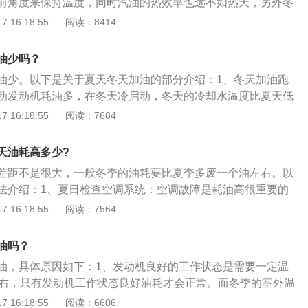
前角度来保持温度，同时汽油的热效率也远不如热天，另外冬
必然要增加油耗。冬天汽车油耗高的原因：汽油雾化不好：温度
 16:18:55
阅读：8414
汽油达不到最佳雾化效果，从而引起燃烧不充分。热车时间
动机从启动到正常的工作温度所需时间更长，热车发动机电脑
油少吗？
令喷油器多喷油，从而加快热车时间。进气歧管和气门积碳过
油少。以下是关于夏天冬天加油的部分介绍：1、冬天加油跑
油器喷出的汽油一部分吸附在积碳上，大大降低混合器浓度，
动发动机耗油多，在冬天冷启动，冬天的冷却水温度比夏天低
显。机油和齿轮油等传动机构润滑油流动性变差：温度越低车
到正常工作温度的这个时间段内，冷却水会带走更多的能量，
 16:18:55
阅读：7684
变得越粘稠，发动机运行阻力加大势必会额外浪费更多的发动
消耗。热车时间过长，冬天的热车时间长，热车的时候燃油利
耗增加。暖风系统：汽车暖风是来自于发动机冷却液温度，发
时候低很多。这是一个油耗变高的原因，但是如果热车的方法
热车时间变长，油耗相应变大。
天油耗高多少?
会增加。2、汽车增加耗油量注意事项：轮胎保养不到位，有
差距不是很大，一般冬季的油耗要比夏季多废一个油左右。以
地面的接触面积就比较大。摩擦力就大，阻力就大。轮胎磨损
法介绍：1、夏日检查空调系统：空调故障是耗油高很重要的
较严重，也从侧面增加了摩擦力和阻力。油耗也会上升。
果不好，会加大风速和降低温度，以达到凉爽的效果。2、频
 16:18:55
阅读：7564
刹，是导致汽车油耗居高不下的主因。在确保车辆安全行驶的
辆的惯性。3、小排量车空调不宜开启过猛：在太阳底下暴晒
油吗？
宜立即开启空调。先开启车窗，在不开启空调的前提下把风机
油，具体原因如下：1、发动机良好的工作状态是需要一定温
赶走车内的热气，等车辆适度降温后，再开启空调。
左右，只有发动机工作状态良好油耗才会正常。而冬季的室外温
在运转后，需要更长的时间运行以达到最佳工作状态，所以油
 16:18:55
阅读：6606