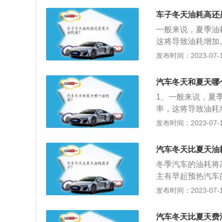
节空调出风口：由
把发动机水箱上的
可以将空调出风口
车子冬天油耗高还
这个热气即使不用
环，提高制冷效率
一般来说，夏季油
机水箱的热气确实
适宜人体的温度是
这将导致油耗增加
动机就要额外做功
缩机不停的运转，
缩机，因此冬季的
发布时间：2023-07-17
油。汽油热效率不
滤网：由于空调在
也是夏季油耗增加
率降低。一般来讲
影响蒸发器工作效
季发动机刚起动时
摄氏度-90摄氏
汽车冬天和夏天哪
应考虑更换空调滤
发动机刚起动时打
加散热，带走多余
1、一般来说，夏
也是发动机最基本
率，这将导致油耗
流动空气的影响，
动压缩机，因此冬
发布时间：2023-07-17
变“点火提前角”
降低，这也是夏季
素使得冬季寒冷天
用，有些车手会打
汽车冬天比夏天油
缩机可连续压缩制
冬季汽车的油耗将
却蒸发箱。3、冷
主有早起预热汽车
吹出冷空气。当汽
油。此外，发动机
发布时间：2023-07-17
鼓风机吹来的风也
温度，发动机将增
使用不当也会导致
机需要燃烧更多燃
正常驾驶10至2
汽车冬天比夏天费