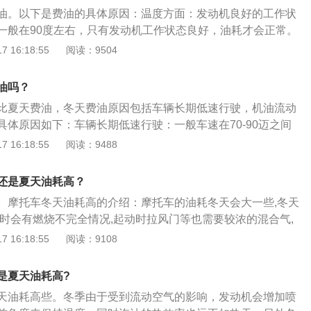
，车主还应注意检查车辆。
油消耗。
油。以下是费油的具体原因：温度方面：发动机良好的工作状
一般在90度左右，只有发动机工作状态良好，油耗才会正常。
比较低，发动机在运转后，需要更长的时间运行，以达到最佳
 16:18:55
阅读：9504
耗会较其他季节有所增加。发动机积碳过多：汽车的行驶离不
而汽油中或多或少都会夹杂着些许杂质，长期的积累就会在发
油吗？
的积碳油泥，不仅对发动机是一种损伤，不仅容易导致启动困
比夏天费油，冬天费油原因包括车辆长期低速行驶，机油流动
超标等问题，更会增加汽车的油耗。
具体原因如下：车辆长期低速行驶：一般车速在70-90迈之间
冬天气温太低，发动机温度低，各个部件运转也不是太“和
 16:18:55
阅读：9488
然有许多朋友采用低速行驶方式取代原地热车，但如果想让发动
就需要太长时间。长时间低速行驶会使油耗增加。再加上冬天
还是夏天油耗高？
气较多，为安全也要低速行驶。机油流动性变差：机油在温度
。摩托车冬天油耗高的介绍：摩托车的油耗冬天会大一些,冬天
就会增加，流动性就会变差，特别是一些粘稠度本来就高机油
车时会有燃烧不完全情况,起动时拉风门等也需要较浓的混合气,
一旦变差就会阻碍发动机运行，如果发动机想要达到正常工作
沉一些,这些都会增加油耗。摩托车冬天油耗高的原因：摩托车
 16:18:55
阅读：9108
温度增加机油流动性，这样话运行时间就要增长，油耗自然也
有多种，比如冬天气温低，冷车起动和预热需要更浓的混合
，低温和冷车时燃烧不好，作功效率低，有些未经充分燃烧的
是夏天油耗高?
费掉，以及因低温造成的车上行走系统部分间隙紧阻力大等，
天油耗高些。冬季由于受到流动空气的影响，发动机会增加喷
，使摩托车比平时耗油量更大。