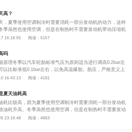
所增加。2、汽车的行驶离不开汽油的燃烧，然而汽油中或多
许杂质，长期的积累就会在发动机表面形成一定的积碳油泥，
天高？
种损伤，还容易导致启动困难、怠速高、尾气超标等问题，更
天，夏季使用空调制冷时需要消耗一部分发动机的动力，这样
。
冬季虽然也使用空调，但是在制热时不需要发动机带动压缩机
较高，所以空气中的氧含量会降低，这也是导致夏季油耗升高
 16:18:55
阅读：5157
节油方法：缓慢加速匀速行驶有利于油耗；正确换挡能节约燃
约燃油的关键：汽车在不同的挡位行驶时，燃料消耗率最低时
高吗
速，当道路条件良好时，汽车载重量轻时，经济车速可稍高
原理冬季以汽车轮胎标准气压为原则适当进行调高0.2bar左
，汽车载重量大时，经济车速适当降低。
以比标准低0.1bar左右，以免高温爆胎。胎压，严格意义上
气的压强。在汽车保养上发动机是汽车的心脏，发动机的损坏
 16:43:13
阅读：4181
耗尽。那么轮胎胎压则是汽车的血压，胎压的高低对汽车的性
重要的作用。胎压过高的危害：a.轮胎的摩擦力、附着力就会
是夏天油耗高
果；b.导致方向盘震动、跑偏，使行驶的舒适性降低；c.加速
油耗比较高，因为夏季使用空调制冷时需要消耗一部分发动机
纹局部磨损，使轮胎寿命下隆；d.车身的震动变大，间接会影
致油耗升高。冬季虽然也使用空调，但是在制热时不需要发动
寿命；e.会使轮胎帘线受到过度的伸张变形，胎体弹性下降，
，所以冬季油耗不如夏季油耗高。夏季温度比较高，所以空气
 23:18:48
阅读：4863
到的负荷增大；f.并使耐轧性能下降。当遇到路面的钉子、玻璃
，这也是导致夏季油耗升高的原因之一。在夏季开车时几乎每
容易扎入胎内，冲击会产生内裂和爆破，造成爆胎。胎压过低
调，有些车友还会开窗。汽车空调在制冷时发动机会带动压缩