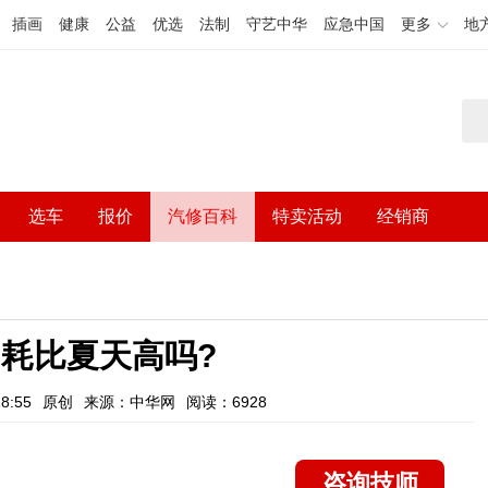
插画
健康
公益
优选
法制
守艺中华
应急中国
更多
地
选车
报价
汽修百科
特卖活动
经销商
耗比夏天高吗?
8:55
原创
来源：中华网
阅读：6928
咨询技师