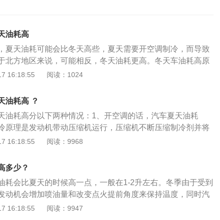
天油耗高
，夏天油耗可能会比冬天高些，夏天需要开空调制冷，而导致
于北方地区来说，可能相反，冬天油耗更高。冬天车油耗高原
降导致喷油量增加：冬季由于机油黏稠度高，同时发动机温度
 16:18:55
阅读：1024
差，相当于一部分燃油未经充分燃烧就被排出去了，没有转化
机为保证原有的输出功率，则必须增加燃油喷射量；2、车内
天油耗高 ？
外做功：热风不会启动空调压缩机，只是将发动机水箱上的热
天油耗高分以下两种情况：1、开空调的话，汽车夏天油耗
而使室内升温。表面上看并没有额外的能耗，也不会额外耗
冷原理是发动机带动压缩机运行，压缩机不断压缩制冷剂并将
热气不足达不到设定的温度时，发动机就要额外做功来产生更
箱内。制冷剂在蒸发箱内不断膨胀吸热并将蒸发箱冷却，冷却
 16:18:55
阅读：9968
驾驶室温度要求，这时就要额外耗油；3、热车时间过长：北
将鼓风机吹来的风冷却并通过空调口输送到汽车车厢内。冬天
都习惯先热车，因为气温低，所以热车的时间比较长。长时间
需要发动机驱动压缩机，只是利用发动机余热。夏天使用空调
加油耗之外，还会增加积碳、伤害三元催化器等；4、轮胎气
高多少？
一部分发动机功率来带动压缩机工作，会导致油耗增加。2、
气温低，会导致轮胎内的气压降低，让轮胎与路面的滚动阻力
油耗会比夏天的时候高一点，一般在1-2升左右。冬季由于受到
天油耗比夏天油耗高些。冬季由于受到流动空气的影响，发动
高。
发动机会增加喷油量和改变点火提前角度来保持温度，同时汽
改变点火提前角度来保持温度，同时汽油的热效率也远不如热
如热天。车内热风导致发动机额外做功。冬天使用车内空调，
 16:18:55
阅读：9947
低，开热风必然要增加油耗。夏季空调节油使用技巧：1、调
吹冷风时更耗油。理论上讲，热风不会启动空调压缩机，只是