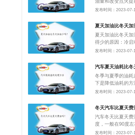
油量和改变点火提
天气温低,开热风
发布时间：2023-07-17
过低喷油器喷出的
长：温度过低，发
夏天加油比冬天加
会根据水温信号命
夏天加油比冬天加
多：积碳过多让喷
得少的原因：冷启
尤其在冬季尤为明
很多，在发动机达
发布时间：2023-07-17
上的润滑油液就会
需要更多的燃油来
机功率从而引起油
用率比正常行驶的
动机热量被带走，
汽车夏天油耗比冬
错误，那油耗肯定
冬季与夏季的油耗
些轮胎比较宽，与
下是降低油耗的方
严重，打滑现象比
原因，空调制冷效
发布时间：2023-07-17
繁急刹：频繁的急
同时，充分利用车
冬天汽车比夏天费
的车辆，上车后不
汽车冬天比夏天费
调至较高档位，驱
度，一般在90度
度比较低，发动机
发布时间：2023-07-17