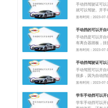
汽车,C2、低速载
手动挡驾驶证可以
吨、核载包括驾驶
就可以驾驶。开手
就不可以用C1驾
1是指准驾小型、
发布时间：2023-07-17
自动挡小型汽车是
车的驾驶证，同时
女孩子。不过目前
小型、微型自动挡
大，但实际上大部
手动挡的可以开自
因此，手动挡驾驶
常见，最具代表的
手动挡是可以开自
但是要注意，如果
于70公里/小时，
有离合器踏板，挂
说，只有C1可以
米，高度小于等于
1、换挡不同。手
发布时间：2023-07-17
C1的手动挡小型
倒是有不少，比如
需要根据车速不停
的车辆操作要比手
和自动挡最大的区
降挡的。
手动挡驾驶证可以
刹车，然后挂上一
手动驾照可以开自
D档后给油门即可
很多，因为自动挡
停车的时候需要同
油门控制车速就好
发布时间：2023-07-17
档的则无需更多的
开自动挡的车，不
同。我们知道手动
车和自动挡汽车最
也导致手动档要比
学车手动挡可以开
而自动挡配备的是
因。5、超车不同
学车手动挡可以开
主要集中在价格、
门超车，而手动档