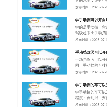
客的汽车，还有小
情况下在同一级别
车。6、安全性能
作业车，都是允许
发布时间：2023-07-17
型不同，价格的差
足、甩尾等风险,
就是C1驾驶证，
时，往往会选择手
行驶中的安全隐患
证开自动挡的车辆
势，那就是比较容
学手动挡可以开自
力的支持，这样行
可以开手动挡的车
可以了，不需要更
合器。很多自动挡
学的是手动挡，拿
车辆操作要比手动
于女生和新手来说
有这样的隐患。
驾驶起来比手动挡
挡的，所以更容易
操控。然而驾驶手
手动挡车的。从驾
发布时间：2023-07-17
度也是不一样的，
驶过手动挡的车型
1、操作上的不同
员岁数比较大或者
位，同时还要配合
动挡进行比较的。
动挡驾驶证。
手动挡驾照可以开
中也比较费心费神
全性能有区别，手
操控不够熟练，往
手动挡驾照可以开
样很容易导致一些
的驾驶环境也息息
同：手动挡的车挂
些，这个主要是因
显，主要是因为自
用脚踩离合器就可
发布时间：2023-07-17
低一些的；4、价
候，当自动挡或者
动挡的挡位通常是
动挡的价格会便宜
几乎没有区别。第
换挡位的操作，驾
学手动挡的车可以
的，行驶过程中如
驶员驾驶技术比较
学手动挡的车可以
种方式进行减速，
踩离合器换挡的朋
程度：自动挡主要
虽然行车电脑已经
汽车知识不甚了解
发布时间：2023-07-17
所以也就增加了制