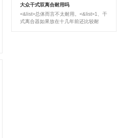
室，最后形成废气排出，就可以让三元
无法制作，需要将车辆送到修理厂或4s
造成烧机油。<&list>3、机油粘度。使用
大众干式双离合耐用吗
催化器得到清洗，排气管堵塞的情况就
店；<&list>2.车辆半轴套管防尘罩破
机油粘度过小的话，同样会有烧机油现
<&list>总体而言不太耐用。<&list>1、干
能够得到解决。
裂，破裂后会出现漏油现象，使半轴磨
象，机油粘度过小具有很好的流动性，
式离合器如果放在十几年前还比较耐
损严重，磨损的半轴容易损坏，产生异
容易窜入到气缸内，参与燃烧。<&list>
用，但是由于现在的汽车发动机动力输
响；<&list>3.稳定器的转向胶套和球头
4、机油量。机油量过多，机油压力过
出越来越高，使得干式离合器散热不足
老化，一般是使用时间过长造成的。解
大，会将部分机油压入气缸内，也会出
的缺陷也逐渐暴露出来。<&list>2、由于
决方法是更换新的质量好的转向橡胶套
现烧机油。<&list>5、机油滤清器堵塞：
干式双离合的工作环境暴露在空气中，
和球头。
会导致进气不畅，使进气压力下降，形
而离合器的散热也是通离合器罩上面的
成负压，使机油在负压的情况下吸入燃
几个小孔来进行散热。但是在行驶过程
烧室引起烧机油。<&list>6、正时齿轮或
中变速箱需要换挡，就不得不使得离合
链条磨损：正时齿轮或链条的磨损会引
器频繁工作。<&list>3、长时间的低速行
起气阀和曲轴的正时不同步。由于轮齿
驶以及过于频繁的启停，导致离合器的
或链条磨损产生的过量侧隙，使得发动
温度不断升高，而低速行驶时空气流动
机的调节无法实现：前一圈的正时和下
效率不高，无法将离合器中的热量有效
一圈可能就不一样。当气阀和活塞的运
的带走，导致离合器内部的温度不断升
动不同步时，会造成过大的机油消耗。
高，加速离合器的磨损。
解决方法：更换正时齿轮或链条。<&list
>7、内垫圈、进风口破裂：新的发动机
设计中，经常采用各种由金属和其他材