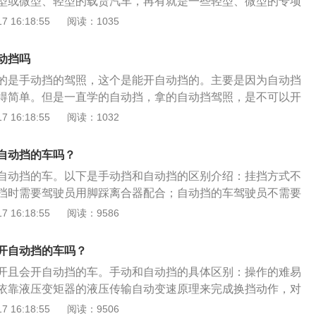
型或微型、轻型的载货汽车，再有就是一些轻型、微型的专项
的车型中，自动挡汽车的价格是比手动挡汽车要贵得，根据车
方面有较大的差异。手动挡的空挡滑行转向时会造成转向不
驾驶的。当然除了这些准驾车型之外，其实手动挡的驾驶证也
 16:18:55
阅读：1035
异也是不一样的，所以这很多消费者在面对比较高昂的价格
同时若遇发动机怠速时熄火，会使车失去转向助力和刹车，增大
还可以开C3驾驶证，C4驾驶证的准驾车型。虽然手动挡的驾驶
动挡。第二点就是操控难易程度了，说到自动挡车型的最大优
；自动挡的车，不能使用空挡行驶，在整个行程中始终保持动
是没问题的，但是要注意，持有的如果是自动挡的驾驶证是不
易操控了，在驾驶过程中，驾驶员只需要控制好油门，刹车就
动挡吗
驶就更安全。但手动挡的车有离合器，而自动挡的车则没有离
辆。因为自动挡的驾驶证是只可以开自动挡的车辆，自动挡的
换挡位，系统会根据你的行车速度，自动升降挡位，这一点对
的车会发生误把油门当刹车的安全事故，而手动挡的车就不会
的是手动挡的驾照，这个是能开自动挡的。主要是因为自动挡
挡车辆简单一些，这样的车辆没有离合器，变速箱是自动升降
，是比较友好的，这也是很多消费者选择它的最主要原因，好
得简单。但是一直学的自动挡，拿的自动挡驾照，是不可以开
学。手动挡的驾驶证跟自动挡的驾驶证相比，在学车的时候难
动挡车型就没有这么容易了，大家在考驾照的时候，肯定都驾
照的类型来看，自动挡驾照属于c2的。手动挡和自动挡区别：
 16:18:55
阅读：1032
自动挡驾驶证学车难度比较低，比较容易通过，尤其是有些学
，在行驶过程中，我们需要根据不同速度，及时手动更换挡
，自动挡汽车驾驶相对来说简单一些的，这个简单主要是和手
是记忆力比较差，理解能力比较差，这种情况可以选择学习自
离合，这就要求驾驶员有比较熟练的驾驶技巧，同时驾驶过程
因为自动挡没有离合器，起步和倒车，操作比较简单；2、安
自动挡的车吗？
。这一点对于很多新手来说还是比较费劲的，在驾驶过程中，
动挡会相对安全一些的。比如自动挡停车的时候忘记挂挡，这
往会手忙脚乱，甚至引发安全事故。第三点是油耗，这与实际
自动挡的车。以下是手动挡和自动挡的区别介绍：挂挡方式不
意外发生的；3、耗油量有区别，手动挡的相对来说省油一
相关，在市区路况，相对拥挤，手动挡的省油优势便得以突
挡时需要驾驶员用脚踩离合器配合；自动挡的车驾驶员不需要
为手动挡变速器的结构简单一些，传动也低，所以耗油率也会
动挡变速器换挡的延续时间较长。但是在高速公路上行驶的时
以挂挡。档位不同：手动挡的挡位通常是1至5挡加上R挡；自
 16:18:55
阅读：9586
格和维修的费用也有区别，手动挡汽车和自动挡汽车相比，手
是手动挡都达到最高挡时，自动挡与手动挡的油耗相差无几，
P挡、N挡、R挡、D挡。手动挡在驾驶时需要踩离合来完成变
些。当然维修的费用也会低一些。
四点是安全性能，自动挡车型在这一方面是远不如手动挡车型
驶员对于离合器、油门、换挡这套操作必须非常熟练，对于驾
开自动挡的车吗？
果发生了紧急情况，手动挡可以通过脚刹制动，更换挡位等多
严格。自动挡在驾驶时不用踩离合器和频繁换挡，对于不熟练
开且会开自动挡的车。手动和自动挡的具体区别：操作的难易
而自动挡车只能通过踩制动踏板来进行减速，在减速过程中，
友来说是不错的选择。
依靠液压变矩器的液压传输自动变速原理来完成换挡动作，对
输出了降挡指令。但是在这个过程中，它依旧会有动力输出，
的初学者都可以很快掌握，劳动强度小，省心轻松；手动挡主
 16:18:55
阅读：9506
动距离，在这个过程中就可能引发交通事故，而且如果在驾驶