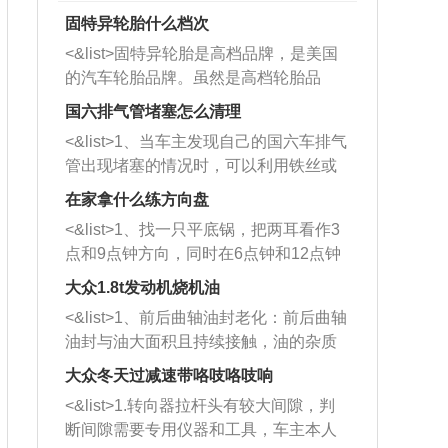
固特异轮胎什么档次
<&list>固特异轮胎是高档品牌，是美国
的汽车轮胎品牌。虽然是高档轮胎品
牌，但是中高低端的轮胎都有生产，这
国六排气管堵塞怎么清理
也是为了更好的开拓市场。
<&list>1、当车主发现自己的国六车排气
管出现堵塞的情况时，可以利用铁丝或
者是细棍，直接将杂物给取出来，如果
在家拿什么练方向盘
堵塞情况比较严重，也可以采取应急措
<&list>1、找一只平底锅，把两耳看作3
施。 <&list>2、直接利用木棍将所有的
点和9点钟方向，同时在6点钟和12点钟
杂物推到排气管里面的位置处，然后将
方向做一个标记。 <&list>2、双手握住
三元催化器拆解开，就可以将堵塞的东
大众1.8t发动机烧机油
平底锅两耳，然后往左打半圈、一圈、
西取出来。但如果是因为积碳过多引起
<&list>1、前后曲轴油封老化：前后曲轴
一圈半的练习，往右同样也要打相同的
的堵塞，就需要将三元催化器泡在草酸
油封与油大面积且持续接触，油的杂质
圈数。 <&list>3、最后强调要反复练
中进行清洗。 <&list>3、也可以利用清
和发动机内持续温度变化使其密封效果
习，这样就可以形成肌肉记忆，在真实
大众冬天过减速带咯吱咯吱响
洗剂对堵塞的情况得到解决，将清洗剂
逐渐减弱，导致渗油或漏油。<&list>2、
驾驶车辆时，不需要记忆也能打好方
放在燃油箱中，与燃油混合后，车辆启
<&list>1.转向器拉杆头有较大间隙，判
活塞间隙过大：积碳会使活塞环与缸体
向。
动时，就可以和汽油一起进入到燃烧
断间隙需要专用仪器和工具，车主本人
的间隙扩大，导致机油流入燃烧室中，