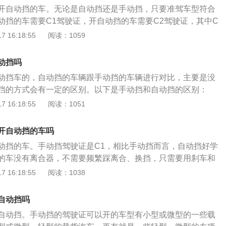
货汽车C3和三轮汽车C4。小型汽车指的是总质量不超过4.5
开自动挡的车。无论是自动挡还是手动挡，只要准驾车型符合
员不超过9人、车长6米以下的汽车。只要有一个条件不能满足
动挡的车需要C1驾驶证，开自动挡的车需要C2驾驶证，其中C
照开，比如迈巴赫那种车长超过6米的则不能开。2、C2规定的
微型载客汽车和轻型、微型载货汽车以及轻型、微型专项作业
 16:18:55
阅读：1059
使用自动变速器的车型，在考场上可以看到考C2牌的好多都是
也准予驾驶C2、C3、C4的准驾车型。C2驾驶证是只可以驾驶
市面上大部分的汽车都是自动挡车型，虽说C2的限制较C1
载客汽车以及轻型、微型自动挡载货汽车，无其他准驾车型。
分C1驾照的人都在开自动挡的车。3、C3低速载货汽车也比较
动挡吗
证可以开自动挡的车。虽然手动挡的驾驶证开自动挡的车辆，
就是五菱双排小卡车。按照相关规定是指最高设计车速小于等
动挡车的，自动挡的车辆跟手动挡的车辆进行对比，主要是没
持有的是自动挡的驾驶证是不可以开手动挡的车辆。也就是
最大总质量小于等于4.5吨，长度小于等于6米，宽度小于等于2
挡的方式会有一定的区别。以下是手动挡和自动挡的区别：
驾驶C2的自动挡小型汽车，但是C2驾照的驾驶人员是不可以开
2.5米具有四个轮的货车。而C4所指的三轮汽车很少见，国外
动档和自动档的驾驶肯定是不同，手动档的汽车在驾驶的时候
 16:18:55
阅读：1051
汽车的。因为自动挡的驾驶证是只可以开自动挡的车辆，自动挡
摩根三轮车等等。
的换挡，而自动档则很舒服，档位是自动切换，这也是手动档
动挡车辆简单一些，这样的车辆没有离合器，变速箱是自动升
别。2、起步不同。起步的时候手动挡的汽车需要踩下离合和
开自动挡的车吗
档后丢下刹车和离合慢慢启动，自动挡则很简单，只需要挂上
动挡的车。手动挡驾驶证是C1，相比手动挡而言，自动挡好学
起步，手动挡会存在熄火的情况。3、停车不同。手动档的车在
的车没有离合器，不需要频繁踩离合、换挡，只需要用刹车和
时踩下离合和刹车，然后减速停车，停车后挂入空挡，而自动
。C1的驾照可以开C2和其他手动挡的车，但是C2的驾照只能
 16:18:55
阅读：1038
操作，只需要踩刹车到停止，然后挂入P档即可。4、油耗不
能开手动挡的车。手动挡和自动挡汽车的区别：其实手动挡汽
档完全是靠自己操作换档，而且适当的可以使用空档滑行，这
大的区别就是在于它的变速箱，手动挡配备的是手动变速箱，
自动档更加省油，这也是现在依旧有很多人喜欢手动档的原
自动挡吗
自动变速箱，这是两者最本质的区别，除此之外，两者的区别
。自动档和手动档在超车时是完全不同的，自动档只需给足油
自动挡。手动挡的驾驶证可以开的车型有小型或微型的一些载
安全、操控难易程度和油耗这四个方面。第一点是价格，正常
可以选择降档依次来获得更大的动力，这样可以实现快速超