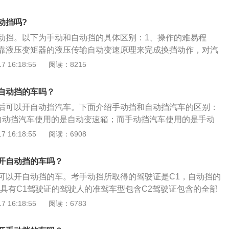
器来完成变换挡位的操作，操作比较麻烦，要求驾驶者需具有
滑行的情况，手动挡的安全性能也是要比自动挡要高的。
所以劳动强度大，费心费神。安全性能：手动挡的空挡滑行转
动挡吗?
足、甩尾等风险，同时若遇发动机怠速时熄火，会使车失去转
动挡。以下为手动和自动挡的具体区别：1、操作的难易程
大行驶中的安全隐患；自动挡的车，不能使用空挡行驶，在整
靠液压变矩器的液压传输自动变速原理来完成换挡动作，对汽
动力的支持，这样行驶就更安全。
初学者都可以很快掌握，劳动强度小，省心轻松。手动挡主要
 16:18:55
阅读：8215
来完成变换挡位的操作，操作比较麻烦，要求驾驶者需具有较
以劳动强度大，费心费神。2、安全性能：手动挡的空挡滑行
自动挡的车吗？
不足、甩尾等风险，同时若遇发动机怠速时熄火，会使车失去
后可以开自动挡汽车。下面介绍手动挡和自动挡汽车的区别：
增大行驶中的安全隐患；自动挡的车，不能使用空挡行驶，在
自动挡汽车使用的是自动变速箱；而手动挡汽车使用的是手动
持动力的支持，这样行驶就更安全。3、耗油量：在不使用空
方式不同：自动挡汽车在驾驶时只需要切换到需要的档位，即
 16:18:55
阅读：6908
手动挡的动力直接传递，效率略高于自动挡，相同车速的发动
无须换挡，由变速箱自动换挡；而手动挡根据车速和转速的不
节省非常少的油。相对来说手动挡要比自动挡的车省油，但也
，切换到合适的档位。3、离合器踏板不同：自动挡变速箱没
比如手动挡的车在一个堵车很严重的城市油耗也不会低，经常
开自动挡的车吗？
手动挡汽车有离合器踏板。
分费油。
可以开自动挡的车。考手动挡所取得的驾驶证是C1，自动挡的
，具有C1驾驶证的驾驶人的准驾车型包含C2驾驶证包含的全部
介绍：1、机动车驾驶证是指依法允许学习驾驶机动车的人
 16:18:55
阅读：6783
了交通法规知识和驾驶技术后，经管理部门考试合格，核发许
的法律凭证。2、C1驾驶证可以驾驶小型、微型载客汽车及轻