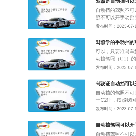
驾照是自动挡可以
型、微型载货汽车
自动挡的驾照不可
或等于9人的车辆
照不可以开手动挡
开小型、微型自动
发布时间：2023-07-17
驾驶手动档的车，
人伤亡的交通事故
驾照学的手动挡的
装置来取代手动档
可以；只要准驾车
时，液体传递的扭
动挡驾照（C1）
制动踏板，随着加
车，但是C2只能
发布时间：2023-07-17
型载货汽车以及轻
的准驾车型；C1驾
驾驶证自动挡可以
自动挡的驾照不可
于C2证，按照我
载客汽车以及轻型
发布时间：2023-07-17
于无证驾驶，将会
要负法律责任。3
自动挡驾照可以开
离合器，因此没有
自动挡驾照不可以