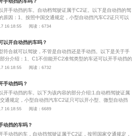
开手动挡的车吗？
和轻、小、微型专项作业车，还有小型载客汽车乘坐人数小于
以开手动挡的车。自动档驾驶证属于C2证。以下是自动挡的驾
。
的原因：1、按照中国交通规定，小型自动挡汽车C2证只可以
挡载客汽车以及轻型、微型自动挡载货汽车。2、持C2驾驶证
 16:18:55
阅读：6734
等同于无证驾驶，将会受到严厉的法律制裁。如果因此发生致
，还要负法律责任。扩展资料：自动挡汽车通常采用液力传动
可以开自动挡的车吗？
汽车的机械式离合器，因此没有离合器板，当发动机转速低
型符合就可以驾驶，不管是自动挡还是手动挡。以下是关于手
矩有限，不足以推动汽车前进，当操纵手柄放入前进档，松开
的部分介绍：1、C1不但能开C2准驾类型的车还可以开手动挡的
油和发动机转速的提高，传递的扭矩增大，推动汽车前进。
开自动挡的车。2、C1是指准驾小型、微型载客汽车和轻型、微
 16:18:55
阅读：6732
型、微型专项作业车的驾驶证，同时也准予驾驶C2、C3、C4
驶证的驾驶范围包括C2、C3和C4。
开手动挡吗？
以开手动挡的车。以下为该内容的部分介绍:1.自动档驾驶证属
国交通规定，小型自动挡汽车C2证只可以开小型、微型自动挡
、微型自动挡载货汽车。2.持C2驾驶证驾驶手动档的车，等同
 16:18:55
阅读：6689
受到严厉的法律制裁。如果因此发生致人伤亡的交通事故，还
.自动挡汽车通常采用液力传动装置来取代手动档汽车的机械式
手动挡的车吗？
离合器板，当发动机转速低时，液体传递的扭矩有限，不足以
开手动挡的车，自动挡驾驶证属于C2证，按照国家交通规定，