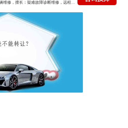
国家认证的汽车维修技师，15年德美日等各系车辆维修，擅长：疑难故障诊断维修，远程维修技术指导