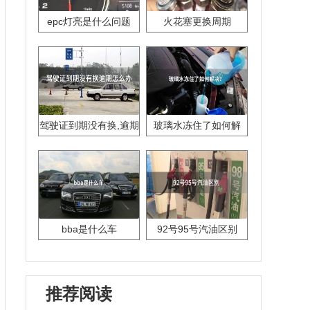
epc灯亮是什么问题
火花塞更换周期
驾驶证到期没有换,逾期
玻璃水冻住了如何解
怎么办??
决？
bba是什么车
92号95号汽油区别
推荐阅读