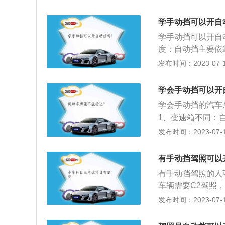
要依靠人力踩离合
过程中发生了空挡
较高的驾驶技术，
学手动挡可以开自
向时会造成转向不
学手动挡可以开自
向助力和刹车，增
度：自动挡主要依
个行程中始终保持
车知识不甚了解的
发布时间：2023-07-17
依靠人力踩离合器
高的驾驶技术，所
学会手动挡可以开
转向时会造成转向
学会手动挡的汽车
转向助力和刹车，
1、变速箱不同：
整个行程中始终保
变速箱。2、驾驶
发布时间：2023-07-17
挡的情况下，由于
前进切换到前进挡
机转速略低，可以
同，需要手动换挡
要看在什么环境，
有手动挡驾照可以
有离合器踏板；而
换挡，起步，也十
有手动挡驾照的人
车辆需要C2驾照
车型。以下是相关
发布时间：2023-07-17
员，经过学习掌握
可驾驶某类机动车