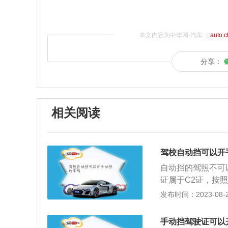
本文内容为中华网·汽车（
auto.
分享：
相关阅读
驾校自动挡可以开
自动挡的驾照不可
证属于C2证，按
动挡载客汽车以及
发布时间：2023-08-29
同于无证驾驶，将
还要负法律责任。
手动挡驾驶证可以