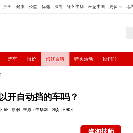
插画
健康
公益
优选
法制
守艺中华
应急中国
更多
地
选车
报价
汽修百科
特卖活动
经销商
？
以开自动挡的车吗？
8:55
原创
来源：中华网
阅读：6908
咨询技师