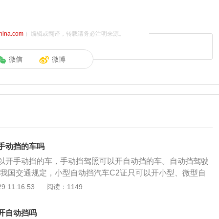
china.com
）编辑或翻译，转载请务必注明来源。
微信
微博
手动挡的车吗
以开手动挡的车，手动挡驾照可以开自动挡的车。自动挡驾驶
照我国交通规定，小型自动挡汽车C2证只可以开小型、微型自
轻型、微型自动挡载货汽车。持C2驾驶证驾驶手动挡的车，等
 11:16:53
阅读：1149
会受到严厉的法律制裁。如果因此发生致人伤亡的交通事故，
C照类型如下：1、C1牌其准驾车型是小型汽车和小型自动挡
开自动挡吗