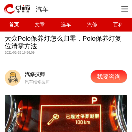
汽车
首页
文章
选车
汽修
百科
大众Polo保养灯怎么归零，Polo保养灯复
位清零方法
2021-02-25 16:56:09
汽修技师
我要咨询
汽车维修技师