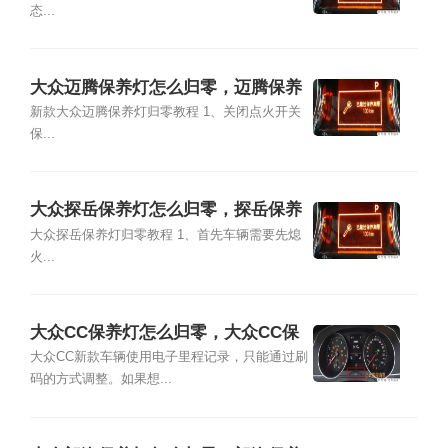
态...
大众迈腾保养灯怎么归零，迈腾保养
灯复位清零方法
新款大众迈腾保养灯归零教程 1、关闭点火开关
保...
大众探岳保养灯怎么归零，探岳保养
灯复位清零方法
大众探岳保养灯归零教程 1、首先车辆需要先熄
火...
大众CC保养灯怎么归零，大众CC保
养灯复位清零方法
大众CC新款车辆使用电子里程记录，只能通过刷
码的方式调整。如果想...