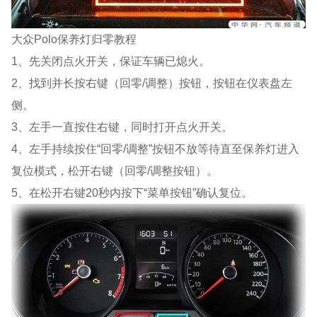
大众Polo保养灯归零教程
1、先关闭点火开关，保证车辆已熄火。
2、找到并长按右键（回零/调整）按钮，按钮在仪表盘左
侧。
3、左手一直按住右键，同时打开点火开关。
4、左手持续按住“回零/调整”按钮不放等待直至保养灯进入
复位模式，松开右键（回零/调整按钮）。
5、在松开右键20秒内按下“菜单按钮”确认复位。