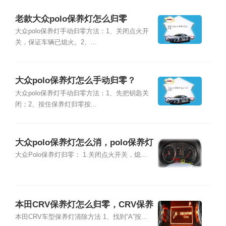
老款大众polo保养灯怎么归零
大众polo保养灯手动归零方法：1、关闭点火开
关，保证车辆已熄火。2、...
大众polo保养灯怎么手动归零？
大众polo保养灯手动归零方法：1、先把钥匙关
闭；2、按住保养灯归零按...
大众polo保养灯怎么消，polo保养灯
归零方法
大众Polo保养灯归零： 1.关闭点火开关，熄...
本田CRV保养灯怎么归零，CRV保养
灯复位清零方法
本田CRV车型保养灯清除方法 1、找到“A”按...