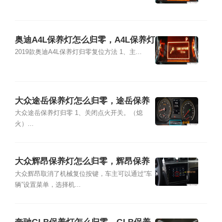
奥迪A4L保养灯怎么归零，A4L保养灯
复位清零方法
2019款奥迪A4L保养灯归零复位方法 1、主...
大众途岳保养灯怎么归零，途岳保养
灯复位清零方法
大众途岳保养灯归零 1、关闭点火开关。（熄
火）...
大众辉昂保养灯怎么归零，辉昂保养
灯复位清零方法
大众辉昂取消了机械复位按键，车主可以通过“车
辆”设置菜单，选择机...