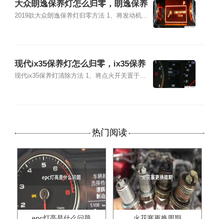
大众朗逸保养灯怎么归零，朗逸保养
灯复位清零方法
2019款大众朗逸保养灯归零方法 1、将发动机...
现代ix35保养灯怎么归零，ix35保养
灯复位清零方法
现代ix35保养灯清除方法 1、将点火开关置于...
热门阅读
epc灯亮是什么问题
火花塞更换周期