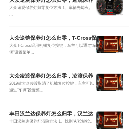
大众途观保养灯怎么归零，途观保养
灯复位清零方法
大众途观保养灯归零复位方法 1、车辆先熄火。
...
大众途铠保养灯怎么归零，T-Cross保
养灯复位清零方法
大众T-Cross采用机械复位按键，车主可以通过“车
辆”设置菜单...
大众凌渡保养灯怎么归零，凌渡保养
灯复位清零方法
2019款大众凌渡取消了机械复位按键，车主可以
通过“车辆”设置菜...
丰田汉兰达保养灯怎么归零，汉兰达
保养灯复位清零方法
丰田汉兰达保养灯清除方法 1、找到“A”按键按...