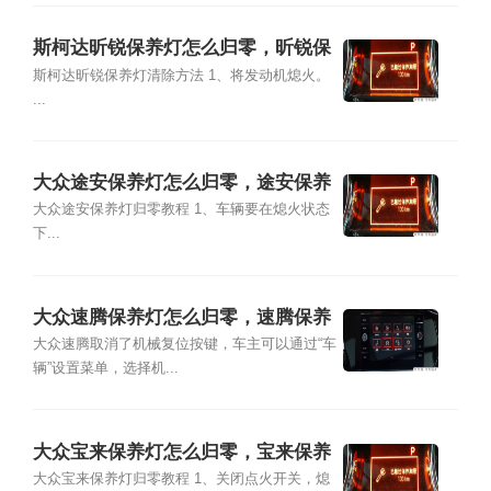
斯柯达昕锐保养灯怎么归零，昕锐保
养灯复位清零方法
斯柯达昕锐保养灯清除方法 1、将发动机熄火。
...
大众途安保养灯怎么归零，途安保养
灯复位清零方法
大众途安保养灯归零教程 1、车辆要在熄火状态
下...
大众速腾保养灯怎么归零，速腾保养
灯复位清零方法
大众速腾取消了机械复位按键，车主可以通过“车
辆”设置菜单，选择机...
大众宝来保养灯怎么归零，宝来保养
灯复位清零方法
大众宝来保养灯归零教程 1、关闭点火开关，熄