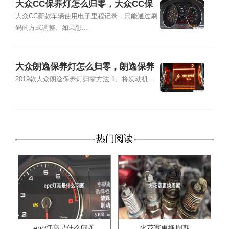
大众CC保养灯怎么归零，大众CC保
养灯复位清零方法
大众CC新款车辆使用电子里程记录，只能通过刷
码的方式调整。如果想...
大众朗逸保养灯怎么归零，朗逸保养
灯复位清零方法
2019款大众朗逸保养灯归零方法 1、将发动机...
热门阅读
epc灯亮是什么问题
火花塞更换周期