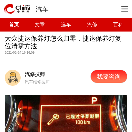
汽车
首页
文章
选车
汽修
百科
大众捷达保养灯怎么归零，捷达保养灯复
位清零方法
2021-02-24 16:16:09
汽修技师
我要咨询
汽车维修技师