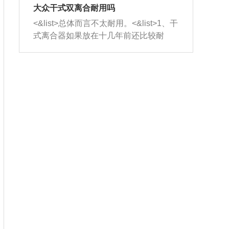
室，最后形成废气排出，就可以让三元
无法制作，需要将车辆送到修理厂或4s
造成烧机油。<&list>3、机油粘度。使用
大众干式双离合耐用吗
催化器得到清洗，排气管堵塞的情况就
店；<&list>2.车辆半轴套管防尘罩破
机油粘度过小的话，同样会有烧机油现
<&list>总体而言不太耐用。<&list>1、干
能够得到解决。
裂，破裂后会出现漏油现象，使半轴磨
象，机油粘度过小具有很好的流动性，
式离合器如果放在十几年前还比较耐
损严重，磨损的半轴容易损坏，产生异
容易窜入到气缸内，参与燃烧。<&list>
用，但是由于现在的汽车发动机动力输
响；<&list>3.稳定器的转向胶套和球头
4、机油量。机油量过多，机油压力过
出越来越高，使得干式离合器散热不足
老化，一般是使用时间过长造成的。解
大，会将部分机油压入气缸内，也会出
的缺陷也逐渐暴露出来。<&list>2、由于
决方法是更换新的质量好的转向橡胶套
现烧机油。<&list>5、机油滤清器堵塞：
干式双离合的工作环境暴露在空气中，
和球头。
会导致进气不畅，使进气压力下降，形
而离合器的散热也是通离合器罩上面的
成负压，使机油在负压的情况下吸入燃
几个小孔来进行散热。但是在行驶过程
烧室引起烧机油。<&list>6、正时齿轮或
中变速箱需要换挡，就不得不使得离合
链条磨损：正时齿轮或链条的磨损会引
器频繁工作。<&list>3、长时间的低速行
起气阀和曲轴的正时不同步。由于轮齿
驶以及过于频繁的启停，导致离合器的
或链条磨损产生的过量侧隙，使得发动
温度不断升高，而低速行驶时空气流动
机的调节无法实现：前一圈的正时和下
效率不高，无法将离合器中的热量有效
一圈可能就不一样。当气阀和活塞的运
的带走，导致离合器内部的温度不断升
动不同步时，会造成过大的机油消耗。
高，加速离合器的磨损。
解决方法：更换正时齿轮或链条。<&list
>7、内垫圈、进风口破裂：新的发动机
设计中，经常采用各种由金属和其他材