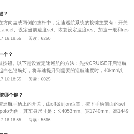
巡航要在高速公路或全封闭路上使用。因为在非封闭路上，复
通安全；2、雨天雪天禁用：雨天慎用，雪天禁用；3、盘山路
键？
路或弯路过多，要慎用。因为在正常出弯路的情况下，要适当
在方向盘或两侧的拨杆中，定速巡航系统的按键主要有：开关
向力。定速巡航状态下车辆自动维持车速恒定，油门由行车电
键cancel、设定当前速度set、恢复设定速度res、加速一般和res
路行车带来危险。
set键一起。定速巡航的作用是：开启后不用踩油门踏板就自动
 16:18:55
阅读：6250
以固定的速度行驶。定速巡航系统的组成：1、开关按键；2、
发动机电脑模块ecm；4、电子节气门；5、离合踏板开关；6、
一个？
制动开关。
巡航按钮。以下是设置定速巡航的方法：先按CRUISE开启巡航
起白色巡航灯，将车速提升到需要的巡航速度时，40kmh以
键，仪表盘巡航灯变绿即可定速，松开油门后按设定速度行驶。
 16:18:55
阅读：6025
航系统的更多介绍：1、定速巡航系统缩写为CCS，又称为定
速度控制系统，自动驾驶系统等，其作用是按驾驶人要求的速
航按哪个键？
踩油门踏板即可自动地保持车速，使车辆以固定的速度行驶。
航按巡航手柄上的开关，由off拨到on位置，按下手柄侧面的set
装置在高速公路上长时间行车，司机不用控制油门踏板，减轻
polo为例，其车身尺寸是：长4053mm、宽1740mm、高1449
不必要的车速变化，可以节省燃料。3、定速巡航系统是利用
4mm。2019款大众polo前悬架是麦弗逊式独立悬架，后悬架是
 16:18:55
阅读：5566
行驶速度进行自动调节的一种电子控制装置，具有保持汽车行
，搭载1.5l自然吸气发动机，最大马力是113ps，最大功率是
汽车行驶的舒适性、可提高燃油经济性和环保性的优点。
是145nm，与其匹配的是5挡手动变速箱。