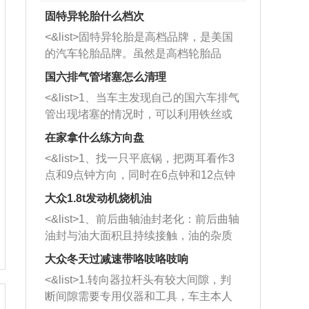
固特异轮胎什么档次
<&list>固特异轮胎是高档品牌，是美国
的汽车轮胎品牌。虽然是高档轮胎品
牌，但是中高低端的轮胎都有生产，这
国六排气管堵塞怎么清理
也是为了更好的开拓市场。
<&list>1、当车主发现自己的国六车排气
管出现堵塞的情况时，可以利用铁丝或
者是细棍，直接将杂物给取出来，如果
在家拿什么练方向盘
堵塞情况比较严重，也可以采取应急措
<&list>1、找一只平底锅，把两耳看作3
施。 <&list>2、直接利用木棍将所有的
点和9点钟方向，同时在6点钟和12点钟
杂物推到排气管里面的位置处，然后将
方向做一个标记。 <&list>2、双手握住
三元催化器拆解开，就可以将堵塞的东
大众1.8t发动机烧机油
平底锅两耳，然后往左打半圈、一圈、
西取出来。但如果是因为积碳过多引起
<&list>1、前后曲轴油封老化：前后曲轴
一圈半的练习，往右同样也要打相同的
的堵塞，就需要将三元催化器泡在草酸
油封与油大面积且持续接触，油的杂质
圈数。 <&list>3、最后强调要反复练
中进行清洗。 <&list>3、也可以利用清
和发动机内持续温度变化使其密封效果
习，这样就可以形成肌肉记忆，在真实
大众冬天过减速带咯吱咯吱响
洗剂对堵塞的情况得到解决，将清洗剂
逐渐减弱，导致渗油或漏油。<&list>2、
驾驶车辆时，不需要记忆也能打好方
放在燃油箱中，与燃油混合后，车辆启
<&list>1.转向器拉杆头有较大间隙，判
活塞间隙过大：积碳会使活塞环与缸体
向。
动时，就可以和汽油一起进入到燃烧
断间隙需要专用仪器和工具，车主本人
的间隙扩大，导致机油流入燃烧室中，