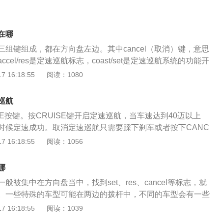
在哪
组键组成，都在方向盘左边。其中cancel（取消）键，意思
cel/res是定速巡航标志，coast/set是定速巡航系统的功能开
航控制系统（CRUISE-CONTROL-SYSTEM）简称CC
 16:18:55
阅读：1080
装置、速度控制系统、自动驾驶系统等。巡航控制系统的作用
速度和开关后，不踩油门踏板，自动保持车速，使车辆以固定
巡航
这个装置，司机在高速公路上长时间行驶后不需要控制油门踏
SE按键。按CRUISE键开启定速巡航，当车速达到40迈以上
减少了不必要的变速，节省了燃油。
这时候定速成功。取消定速巡航只需要踩下刹车或者按下CANC
速巡航的按键分别为开启按键ON、加速键SET+、减速键SET
 16:18:55
阅读：1056
闭键OFF。定速巡航系统（CRUISECONTROLSYSTEM），
称为定速巡航行驶装置，速度控制系统，自动驾驶系统等。其作
哪
的速度合开关之后，不用踩油门踏板就自动地保持车速，使车
般被集中在方向盘当中，找到set、res、cancel等标志，就
驶。采用了这种装置，当在高速公路上长时间行车后，司机就
。一些特殊的车型可能在两边的拨杆中，不同的车型会有一些
踏板，减轻了疲劳，同时减少了不必要的车速变化，可以节省
主要按键功能为开关；取消键；设定速度键；恢复设定速度
 16:18:55
阅读：1039
开启状态，并且发动机一直在运行的状态下，再一次进行定速
速巡航的作用：开启定速巡航后，车辆会按照驾驶者设定的速