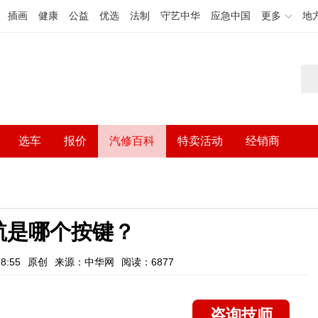
插画
健康
公益
优选
法制
守艺中华
应急中国
更多
地
选车
报价
汽修百科
特卖活动
经销商
航是哪个按键？
8:55
原创
来源：中华网
阅读：6877
咨询技师