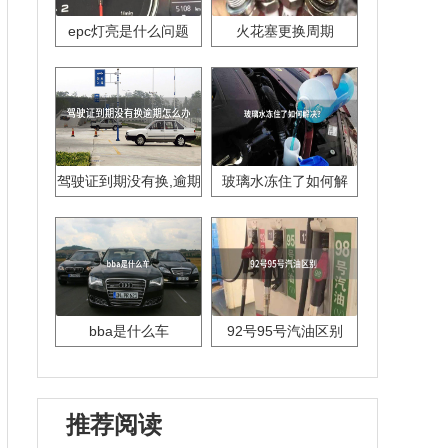
epc灯亮是什么问题
火花塞更换周期
驾驶证到期没有换,逾期
玻璃水冻住了如何解
怎么办??
决？
bba是什么车
92号95号汽油区别
推荐阅读