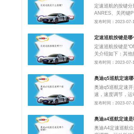
燃料。２、使用条
定速巡航的按键分别
高速公路或全封闭
ANRES、关闭
定速巡航行驶装置
发布时间：2023-07-17
司机要求的速度打
辆以固定的速度行
定速巡航按键是哪
空挡、关引擎、踩
定速巡航按键是“O
关介绍如下：其他按
钮；“RES”（恢复
发布时间：2023-07-17
取消设定速度）按
杆式、方向盘按钮
奥迪q5巡航定速
制组件读取车速传
奥迪q5巡航定速
伺服器机械的来调
速，速度调节，运
度。
格为关闭巡航，往
发布时间：2023-07-17
车就能开始以固定速
动）。SPEED
奥迪a4巡航定速
奥迪A4定速巡航