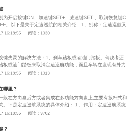
速按钮就可以恢复上一次所定的速度。如果想重新设定新的速
门就可以匀速运动，让车辆固定速度行驶；此外也可以调节开
度达到自己想要的速度后，按一下减速按钮就是当前新设定的
键
、暂停等功能。定速巡航功能可以减轻驾驶员长途行驶的疲
巡航注意事项：1、任何时候只要踩刹车，此功能即自动取
为开启按键ON、加速键SET+、减速键SET-、取消恢复键C
燃油量。
OFF手动取消;2、如果想在定速巡航的前提下，提高或者降低
键OFF。以下是关于定速巡航的相关介绍：1、别称：定速巡航又
最上面那个按键向上或者向下拨就可以了。3、最好保持在平
装置，速度控制系统、自动驾驶系统等；2、作用：定速巡航
 16:18:55
阅读：1030
使用此功能。4、实定谏巡航功能是电脑一直将油门课在那
的速度打开定速巡航开关之后，不用踩油门踏板就自动保持车
省油，尤且是上坡的时候，你自己衡量。
的速度行驶；3、失控应对：驾驶中遇到定速巡航失控的情
、关引擎、踩刹车、拉手刹等办法应对。
按键失灵的解决方法：1、刹车踏板或者油门踏板。驾驶者还
踏板或油门踏板来取消定速巡航功能，而且车辆在发现有外力
快速切换模式，退出定速巡航。2、挂空挡(N挡)。无法取消定
 16:18:55
阅读：1013
可以将车辆挡位从D挡挂至N挡，让车辆变速箱出于空挡状态，
动力，退出定速巡航，逐渐停车。3、长按启动按键。在定速
在哪里？
动机启动/停止按键，强制发动机熄火同样可以取消定速巡航。
一般在方向盘后方或者集成在多功能方向盘上,主要有拨杆式和
要在后方无车、非弯道等安全条件下方可进行，不然后果也会
关。下是定速巡航系统的具体介绍：１、作用：定速巡航系统
在持续高车速的情况下，稍微遇到一些复杂路况就会很危险。
作用是司机达到要求的速度后，不用踩油门踏板就自动地保持车
 16:18:55
阅读：9702
，寻求警察叔叔的帮助。5、也可以拨打汽车生产厂家售后服
的速度行驶。采用这种装置当在高速公路上长时间行车后，司
的产品，自己会更了解，知道如何解决问题。打开时发现定速
油门踏板，减轻疲劳，同时减少不必要的车速变化，可以节省
去专业修理厂修理。
键？