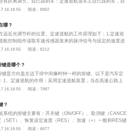
还有距离调节。自己踩刹车：定速巡航需车主自己踩刹车，自
。但是电子设备难免会有不灵敏的地方，驾驶员还是要时刻注
 16:18:55
阅读：8902
除方法：只要踩下刹车，定速巡航就会解除。设置的速度值依
方式可以恢复巡航。遇到暴雨、蜿蜒的山路等情况，请关闭巡
在哪？
谨慎驾驶。
在远近光调节杆的位置。定速巡航的工作原理如下：1.定速巡
巡航控制组件读取车速传感器发来的脉冲信号与设定的速度进
的电子计算发出指令，保证车辆在设定速度下的最精准供油
 16:18:55
阅读：8212
功能:主要是通过智能优化控制节气门的开启角度与开启时间，有
感器由于颠簸路段及不良驾驶习惯形成的杂乱信号，经过精确
按键是哪个？
油得到最充分燃烧，来实现节油。3.油门加速功能:主要通过提
航按键是方向盘左边下排中间像时钟一样的按键。以下是汽车定
实现，当系统发现司机有加速意愿时，会驱动节气门尽可能快
：1、定速巡航的作用：采用定速巡航装置，当在高速公路上
油门响应的敏感度得到了提高。在油门踏板被踩下时，控制器
机就不用再去控制油门踏板，减轻疲劳，同时减少不必要的车
 16:18:55
阅读：7987
时间计算油门信号的变化率，变化越快，说明加速要求越强
燃料。2、车速变化：设定巡航车速后，仍可按常规方法用加
响应速度更快，整车的动力感会明显增加，能够让司机感觉到
，松开加速踏板后，系统便将车速恢复至设定的巡航车速。
。
键？
系统的按键主要有：开关键（ON/OFF）、取消键（CANCE
（SET）、恢复设定速度（RES）、加速（+）一般和RES键
）则和SET键一起。以下是定速巡航的禁用条件：1、非封闭路
 16:18:55
阅读：6877