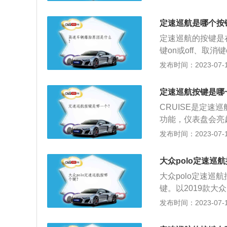
禁用：原则上定速
杂的路况不利于交
定速巡航是哪个按
或弯路禁用：盘山
定速巡航的按键是
加油提供更大的转
键on或off、取消
脑控制，往往给弯
键在一起，减速和
发布时间：2023-07-17
保持车速，使车辆
仪表指示灯；3、
定速巡航按键是哪
制动开关以及驻车
CRUISE是定速
功能，仪表盘会亮
上，按SET减号
发布时间：2023-07-17
以下是有关定速巡
速巡航行驶装置，
大众polo定速巡
度开关之后，不用
大众polo定速巡
2、采用定速巡航
键。以2019款大众
了疲劳，同时减少
mm，轴距为256
发布时间：2023-07-17
电控技术对汽车的
扭力梁式非独立悬架
驶速度稳定、提高
83kw，最大扭矩