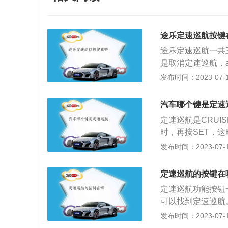
途乐定速巡航按键
途乐定速巡航一共三
是取消定速巡航，ac
关或车速调制开关。巡
发布时间：2023-07-17
S，又称巡航控制
是在驾驶员要求的
汽车哪个键是定速
的速度行驶。有了
定速巡航是CRUI
板，减少了疲劳，
时，再按SET，
EL键就可以了。定
发布时间：2023-07-17
-、重置键RES\关
缩写为CCS，又
定速巡航的按键在
用是：按司机要求
定速巡航功能按钮一
辆以固定的速度行
可以找到定速巡航
不用再去控制油门
区别。定速巡航的
发布时间：2023-07-17
燃料。在定速巡航
键；加减速键。定