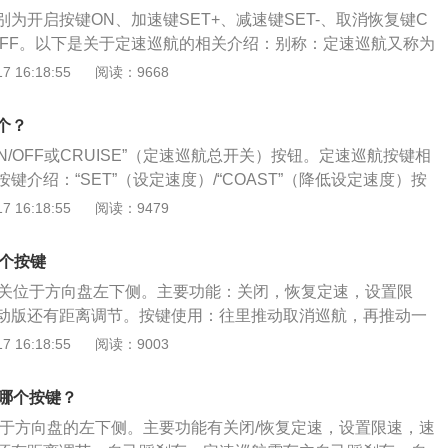
件：定速巡航系统并非何时何地都适用，原则上定速巡航要在
为开启按键ON、加速键SET+、减速键SET-、取消恢复键C
路上使用。因为在非封闭路上，复杂的路况不利于交通安全。
键PFF。以下是关于定速巡航的相关介绍：别称：定速巡航又称为
，速度控制系统、自动驾驶系统等。作用：定速巡航作用是按
 16:18:55
阅读：9668
开定速巡航开关之后，不用踩油门踏板就自动保持车速，使车
驶。失控应对：驾驶中遇到“定速巡航”失控的情形，可通过推
个？
刹车、拉手刹等办法应对。
N/OFF或CRUISE”（定速巡航总开关）按钮。定速巡航按键相
键介绍：“SET”（设定速度）/“COAST”（降低设定速度）按
设定速度）/“ACCEL”（增大速度）按钮；“CANCEL”（解除或
 16:18:55
阅读：9479
钮。定速巡航控制按钮一般布置在方向盘附近，主要分为控制
式与方向盘控制组式。定速巡航系统工作原理介绍：由巡航控
哪个按键
感器发来的脉冲信号与设定的速度进行比较，从而发出指令由
开关位于方向盘左下侧。主要功能：关闭，恢复定速，设置限
整节气门开度的增大或减小，以使车辆始终保持所设定的速
动版还有距离调节。按键使用：往里推动取消巡航，再推动一
外拉动时又可恢复设定速度巡航。打开定速巡航并非意味着汽
 16:18:55
阅读：9003
度行驶，还需按下SET键进行速度设置（30km/h以上才能启
按键是速度调整键，上抬为增加速度值，下压为降低速度值。
是哪个按键？
位于方向盘的左下侧。主要功能有关闭/恢复定速，设置限速，速