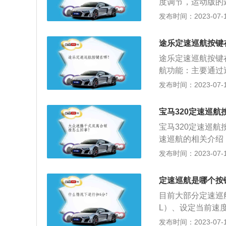
度调节，运动版的
适应才会自动制动
发布时间：2023-07-17
意周遭的情况。解
然保留，通过手动
途乐定速巡航按键
航功能，改为人工
途乐定速巡航按键
航功能：主要通过
行比较，通过精准
发布时间：2023-07-17
量。2.电子节油
效屏蔽电子油门传
宝马320定速巡航
计算喷油量，使燃
宝马320定速巡
高油门响应灵敏度
速巡航的相关介绍
地打开，这样就使
长时间行车后，司
发布时间：2023-07-17
会根据踩下幅度、
速变化，可以节省
烈，最终实现油门
速踏板进度行加速
整车动力大大提升
定速巡航是哪个按
目前大部分定速巡航
L）、设定当前速度
在一起，减速（-
发布时间：2023-07-17