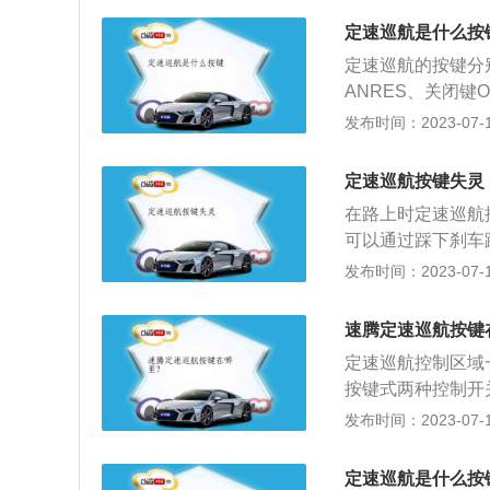
时，直接按一下加
度行驶，不用踩油
度，可以在车的速
定速巡航是什么按
关对速度进行修改
速度了。使用定速
定速巡航的按键分别
劳，同时也节省了
消。也可以按ON/
ANRES、关闭
巡航的车速，就将
称为定速巡航行驶
发布时间：2023-07-17
坦，无车的道路上
作用是按司机要求
里，并不一定特别
速，使车辆以固定
定速巡航按键失灵
形，可通过推空挡
在路上时定速巡航
可以通过踩下刹车
干预的情况下，会
发布时间：2023-07-17
速巡航，驾驶者还
此时车辆也会失去
速腾定速巡航按键
巡航状态下长按发
定速巡航控制区域
当然，这种操作需
按键式两种控制开
很严重。4、如果
缩写为CCS，其
发布时间：2023-07-17
驾驶者还应该报警
速，使车辆以固定
务电话，他们自己
机就不用再去控制
巡航按键失灵，就
定速巡航是什么按