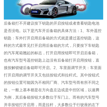
后备箱打不开建议按下钥匙的开启按钮或者查看钥匙电池
是否没电。以下是汽车开后备箱的具体方法：1、车外遥控
钥匙：车外打开启用后备箱的方式就是通过遥控钥匙，这
样的方式最常见打开启用后备箱的方式，只要按下车钥匙
的汽车尾箱翘起的标志，打开启用按钮即可开启后备箱，
也有汽车型号遥控钥匙上边没有后备箱打开启用按钮，直
接按解锁键后备箱即可开启。2、车里面调节开关：车里面
打开启用的调节开关又包括按钮式和拉杆式。其中按钮式
的按钮位置可能因为不相同厂商、汽车型号而有所不同之
处，一般上基本都是在方向盘左边或是中控区域，以速腾
为例，其后备箱按钮大多数位于车门上。而有的汽车型号
并非按钮打开启用，而是拉杆，大多数位于行驶座的左下