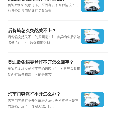
奥迪后备箱突然打不开原因有以下两种情况：1、
如果经常是用钥匙打后备箱盖...
后备箱怎么突然关不上？
后备箱突然关不上的原因是：1、有异物将后备箱
卡槽卡住；2、后备箱锁钩损...
奥迪后备箱突然打不开怎么回事？
奥迪后备箱突然打不开的原因：1、如果经常是用
钥匙打后备箱盖，可能是锁芯...
汽车门突然打不开怎么办？
汽车门突然打不开的解决方法：先检查是不是车
内童锁开启了，导致无法开门，...