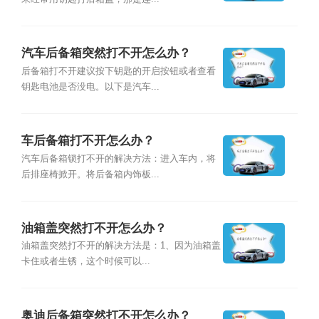
汽车后备箱突然打不开怎么办？
后备箱打不开建议按下钥匙的开启按钮或者查看
钥匙电池是否没电。以下是汽车...
车后备箱打不开怎么办？
汽车后备箱锁打不开的解决方法：进入车内，将
后排座椅掀开。将后备箱内饰板...
油箱盖突然打不开怎么办？
油箱盖突然打不开的解决方法是：1、因为油箱盖
卡住或者生锈，这个时候可以...
奥迪后备箱突然打不开怎么办？