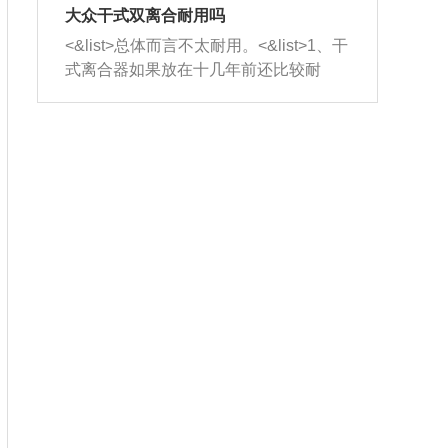
室，最后形成废气排出，就可以让三元
无法制作，需要将车辆送到修理厂或4s
造成烧机油。<&list>3、机油粘度。使用
大众干式双离合耐用吗
催化器得到清洗，排气管堵塞的情况就
店；<&list>2.车辆半轴套管防尘罩破
机油粘度过小的话，同样会有烧机油现
<&list>总体而言不太耐用。<&list>1、干
能够得到解决。
裂，破裂后会出现漏油现象，使半轴磨
象，机油粘度过小具有很好的流动性，
式离合器如果放在十几年前还比较耐
损严重，磨损的半轴容易损坏，产生异
容易窜入到气缸内，参与燃烧。<&list>
用，但是由于现在的汽车发动机动力输
响；<&list>3.稳定器的转向胶套和球头
4、机油量。机油量过多，机油压力过
出越来越高，使得干式离合器散热不足
老化，一般是使用时间过长造成的。解
大，会将部分机油压入气缸内，也会出
的缺陷也逐渐暴露出来。<&list>2、由于
决方法是更换新的质量好的转向橡胶套
现烧机油。<&list>5、机油滤清器堵塞：
干式双离合的工作环境暴露在空气中，
和球头。
会导致进气不畅，使进气压力下降，形
而离合器的散热也是通离合器罩上面的
成负压，使机油在负压的情况下吸入燃
几个小孔来进行散热。但是在行驶过程
烧室引起烧机油。<&list>6、正时齿轮或
中变速箱需要换挡，就不得不使得离合
链条磨损：正时齿轮或链条的磨损会引
器频繁工作。<&list>3、长时间的低速行
起气阀和曲轴的正时不同步。由于轮齿
驶以及过于频繁的启停，导致离合器的
或链条磨损产生的过量侧隙，使得发动
温度不断升高，而低速行驶时空气流动
机的调节无法实现：前一圈的正时和下
效率不高，无法将离合器中的热量有效
一圈可能就不一样。当气阀和活塞的运
的带走，导致离合器内部的温度不断升
动不同步时，会造成过大的机油消耗。
高，加速离合器的磨损。
解决方法：更换正时齿轮或链条。<&list
>7、内垫圈、进风口破裂：新的发动机
设计中，经常采用各种由金属和其他材