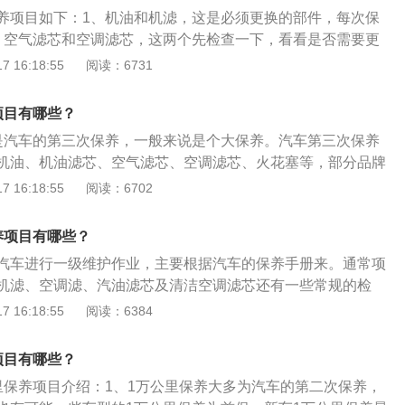
不足时，就应该进行保养，不同材质的火花塞使用寿命不一
养项目如下：1、机油和机滤，这是必须更换的部件，每次保
、空气滤芯和空调滤芯，这两个先检查一下，看看是否需要更
重，清洗一下可以继续使用。如果脏的很严重，必须及时更
 16:18:55
阅读：6731
。很多车型到达四万公里，则要求更换燃油滤芯。4、重点检查
冻液、刹车油、变速箱油等等，基本都要更换。5、电瓶。绝
项目有哪些？
行驶了四万公里，电瓶的寿命就大大损耗，应该及时更换。
是汽车的第三次保养，一般来说是个大保养。汽车第三次保养
情况下，火花塞也需要更换。7、刹车片和轮胎，这两样检查一
机油、机油滤芯、空气滤芯、空调滤芯、火花塞等，部分品牌
应该不需要更换。
些保养项目。更多详细介绍如下：1、其中更换机油和机油滤
 16:18:55
阅读：6702
于机油在发动机内高温、高压的恶劣环境下保质期会大幅缩
，久而久之对发动机起不到保护所用。而机油滤芯为了防止杂
养项目有哪些？
氧化而产生胶质和油泥堵塞油路。机油和机油滤芯都是同时进
汽车进行一级维护作业，主要根据汽车的保养手册来。通常项
，空气滤芯也到了需要更换的时候，如果1万公里保养时没有更
机滤、空调滤、汽油滤芯及清洁空调滤芯还有一些常规的检
保养就一定要更换。空气滤清器作用是阻隔发动机在进气过程
括冷冻液，刹车油、变速箱油等油液类是否符合要求、检查紧
 16:18:55
阅读：6384
粒，如果滤网长期不清洁就会导致发动机内吸入灰尘，造成汽
栓、检修电路工作情况等。更多详细资料如下：1、对于大多
3、另外，如果汽车使用的是一般材质的火花塞，那么2万公里
里节气门、进气道、喷油嘴不需要全部清洗，只做清洗节气门
换的准备，火花塞直接影响到发动机的加速性能与油耗表现，
项目有哪些？
、喷油嘴以及缸内积碳，可以等到下次需要清洗节气门的时候
动力不足时，就应该进行保养，不同材质的火花塞使用寿命不
里保养项目介绍：1、1万公里保养大多为汽车的第二次保养，
到清洗效果，也不会花冤枉钱。同理，三元催化更不需要清