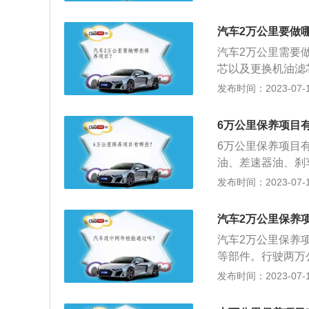
气缸积碳；6、检
车辆优良的性能状
汽车2万公里要做
使用寿命。
汽车2万公里需要
芯以及更换机油滤
别有刹车片、轮胎
发布时间：2023-07-17
包括机油、变速箱
检查一下刹车油的
6万公里保养项目
过百分之3就需要
6万公里保养项目
是轮胎，这是一种
油、差速器油、刹
更换一次，但是如
需要更换变速箱油
发布时间：2023-07-17
查、清洁、补给、
了对发动机系统（
汽车2万公里保养
洁，技术状况正常
汽车2万公里保养
等部件。行驶两万
车保养是指定期对
发布时间：2023-07-17
零件的预防性工作
（引擎）、变速箱