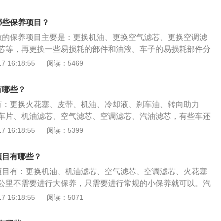
查底盘受损情况；7、检查车身、轮胎。保养的作用：1、保证
态；2、提高行车安全；3、降低发动机噪音；4、延长车辆的
哪些保养项目？
做的保养项目主要是：更换机油、更换空气滤芯、更换空调滤
芯等，再更换一些易损耗的部件和油液。车子的易损耗部件分
、雨刷、刹车盘、各类滤芯、火花塞、点火线圈。车子的油液
 16:18:55
阅读：5469
油、冷却液、刹车油以及转向助力油。在保养车子时建议车主
含水量，因为刹车油极易吸水，如果该刹车油的含水量已经超
有哪些？
立刻更换。对于易损耗部件的剩余寿命也需要检查一下，特别
有：更换火花塞、皮带、机油、冷却液、刹车油、转向助力
橡胶制品，时间长了之后轮胎会出现老化现象，通常是每四年
车片、机油滤芯、空气滤芯、空调滤芯、汽油滤芯，有些车还
果是经常开车的车主则建议更换轮胎周期减短。
。汽车保养别称汽车维护，是指定期对汽车相关部分进行检
 16:18:55
阅读：5399
润滑、调整或更换某些零件的预防性工作。汽车保养主要包含
引擎）、变速箱系统、空调系统等的保养，目的是保持车容整
项目有哪些？
，消除隐患，预防故障发生，延长使用周期。
项目有：更换机油、机油滤芯、空气滤芯、空调滤芯、火花塞
公里不需要进行大保养，只需要进行常规的小保养就可以。汽
汽车相关部分进行检查、清洁、补给、润滑、调整或更换某些
 16:18:55
阅读：5071
，又称汽车维护。现代的汽车保养主要包含了对发动机系统
系统、空调系统、冷却系统、燃油系统、动力转向系统等的保