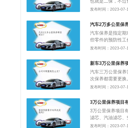
也就是二保，不过
洗，只要车不出故
基本的项目为更换
发布时间：2023-07-17
过关，则可以清洗
实新车第二次保养
统、制动系统、悬
汽车2万多公里保
万公里保养的时候
汽车保养是指定期
有要求更换，不过
些零件的预防性工
显改变的保养项目
下：1、更换机油
发布时间：2023-07-17
机油，更换机油时
查更换火花塞：如
新车3万公里保养
3、润滑天窗滑轨
汽车三万公里保养
油涂抹在上面使其
次保养都需要更换
继续使用，就需要
发布时间：2023-07-17
4、给全车做一次
对汽车相关部分进
3万公里保养项目
作。
3万公里保养项目
滤芯、汽油滤芯、
液、空调制冷剂不
发布时间：2023-07-17