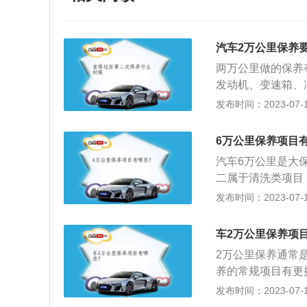
汽车2万公里保养
两万公里做的保养
发动机、变速箱、
数十个项目的检测
发布时间：2023-07-17
养又叫汽车维护，
或更换某些零件的
6万公里保养项目
洁，技术状况正常
汽车6万公里是大
二属于清洗类项目
车机油、机油滤芯
发布时间：2023-07-17
液）、变速箱油、
器、三元催化器。
车2万公里保养项
换。
2万公里保养通常
养的常规项目有更
牌厂商会额外增加
发布时间：2023-07-17
机油滤芯是必备项