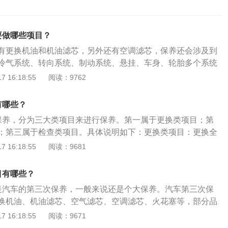
要做哪些项目？
有更换机油和机油滤芯，另外还有空调滤芯，保养还会涉及到
冷气系统、转向系统、制动系统、悬挂、车身、轮胎多个系统
与维护。汽车维护、保养介绍如下：汽车维护的概念：汽车保
 16:18:55
阅读：9762
是指定期对汽车相关部分进行检查、清洁、补给、润滑、调整
预防性工作。汽车保养的作用：汽车保养的目的是保持车容整
有哪些？
，消除隐患，预防故障发生，减缓劣化过程，延长使用周期。
保养，分为三大类项目来进行保养。第一属于更换类项目；第
；第三属于检查类项目。具体说明如下：更换类项目：更换全
、空气滤芯、汽油滤芯、空调滤芯、冷却液、刹车液（制动
 16:18:55
阅读：9681
火花塞等。清洗类项目：清洗汽车的油路积碳、节气门、喷油
检查类目：检查轮胎及底盘螺丝等全车易损件是否需要维修更
目有哪些？
是汽车的第三次保养，一般来说还是个大保养。汽车第三次保
换机油、机油滤芯、空气滤芯、空调滤芯、火花塞等，部分品
一些保养项目。以下是扩展资料：具体介绍：其中更换机油和
 16:18:55
阅读：9671
目，由于机油在发动机内高温、高压的恶劣环境下保质期会大