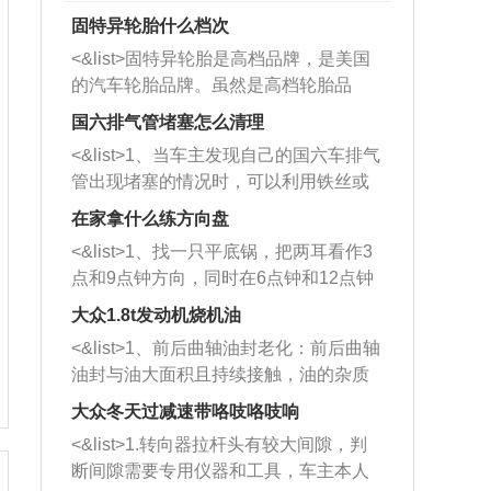
固特异轮胎什么档次
<&list>固特异轮胎是高档品牌，是美国
的汽车轮胎品牌。虽然是高档轮胎品
牌，但是中高低端的轮胎都有生产，这
国六排气管堵塞怎么清理
也是为了更好的开拓市场。
<&list>1、当车主发现自己的国六车排气
管出现堵塞的情况时，可以利用铁丝或
者是细棍，直接将杂物给取出来，如果
在家拿什么练方向盘
堵塞情况比较严重，也可以采取应急措
<&list>1、找一只平底锅，把两耳看作3
施。 <&list>2、直接利用木棍将所有的
点和9点钟方向，同时在6点钟和12点钟
杂物推到排气管里面的位置处，然后将
方向做一个标记。 <&list>2、双手握住
三元催化器拆解开，就可以将堵塞的东
大众1.8t发动机烧机油
平底锅两耳，然后往左打半圈、一圈、
西取出来。但如果是因为积碳过多引起
<&list>1、前后曲轴油封老化：前后曲轴
一圈半的练习，往右同样也要打相同的
的堵塞，就需要将三元催化器泡在草酸
油封与油大面积且持续接触，油的杂质
圈数。 <&list>3、最后强调要反复练
中进行清洗。 <&list>3、也可以利用清
和发动机内持续温度变化使其密封效果
习，这样就可以形成肌肉记忆，在真实
大众冬天过减速带咯吱咯吱响
洗剂对堵塞的情况得到解决，将清洗剂
逐渐减弱，导致渗油或漏油。<&list>2、
驾驶车辆时，不需要记忆也能打好方
放在燃油箱中，与燃油混合后，车辆启
<&list>1.转向器拉杆头有较大间隙，判
活塞间隙过大：积碳会使活塞环与缸体
向。
动时，就可以和汽油一起进入到燃烧
断间隙需要专用仪器和工具，车主本人
的间隙扩大，导致机油流入燃烧室中，