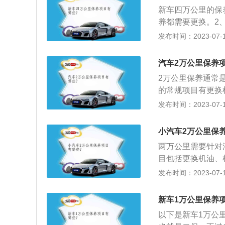
驶感觉发动机动力
新车四万公里的保
样。
养都需要更换。2
换。如果脏的不严
发布时间：2023-07-17
换。3、燃油滤芯
各种油液。像是防
汽车2万公里保养
大多数车型，车辆
2万公里保养通常
6、火花塞。正常
的常规项目有更换
下即可，四万公里
厂商会额外增加一
发布时间：2023-07-17
芯是必备项目，由
短，性能大幅下降
小汽车2万公里保
质混入机油中造成
两万公里需要针对
行更换。2、其次
目包括更换机油、
换，那么2万公里
查。常规的检查包
发布时间：2023-07-17
中吸入的粉尘和颗
固底盘上的所有螺
缸壁非正常磨损。
数车来说，2万公
也需要提前做好更
新车1万公里保养
即可。2、进气道
当行驶感觉发动机
以下是新车1万公
一并清洗，既能达
一样。