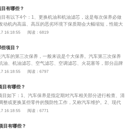
下降，久而久之对发动机起不到保护所用。而机油滤芯为了防
项目有哪些？
造成氧化而产生胶质和油泥堵塞油路。机油和机油滤芯都是同
项目有以下4个：1、更换机油和机油滤芯，这是每次保养必做
发动机内高温、高压的恶劣环境下保质期会大幅缩短，性能大
对发动机起不到保护所用。而机油滤芯是为发动机起到过滤杂
 16:18:55
阅读：6819
机起到保护作用，所以机油和机油滤芯都是同时进行更换。
器，空气滤清器能够减少吸入带有杂质颗粒的空气而增加磨蚀
哪些项目？
两万公里的保养中可以检查空气滤清器脏不脏，太脏就进行更
是汽车的第三次保养，一般来说是个大保养。汽车第三次保养
一下即可。3、检查火花塞，汽油机点火系统中将高压电流引
机油、机油滤芯、空气滤芯、空调滤芯、火花塞等，部分品牌
，以点燃可燃混合气体的部件。发现动力不足时就要更换火花
些保养项目。以下是具体介绍：1、其中更换机油和机油滤芯
 16:18:55
阅读：6797
塞寿命不相同，铱金火花塞更换周期80000—100000公里，
机油在发动机内高温、高压的恶劣环境下保质期会大幅缩短，
0000—60000公里，镍金火花塞更换周期20000—30000公
而久之对发动机起不到保护所用。而机油滤芯为了防止杂质混
片，在两万公里的保养中，要检查刹车片的厚度，磨损过度建
养项目有哪些？
而产生胶质和油泥堵塞油路。机油和机油滤芯都是同时进行更
证行车安全。
保养项目如下：1、汽车保养是指定期对汽车相关部分进行检查、清
气滤芯也到了需要更换的时候，如果1万公里保养时没有更换，
调整或更换某些零件的预防性工作，又称汽车维护。2、现代
就一定要更换。空气滤清器作用是阻隔发动机在进气过程中吸
含了对发动机系统（引擎）、变速箱系统、空调系统、冷却系
 16:18:55
阅读：6771
如果滤网长期不清洁就会导致发动机内吸入灰尘，造成汽缸壁
力转向系统等的保养范围。3、汽车保养的目的是保持车容整
另外，如果汽车使用的是一般材质的火花塞，那么2万公里也需
，消除隐患，预防故障发生，减缓劣化过程，延长使用周期。
准备，火花塞直接影响到发动机的加速性能与油耗表现，当行
项目有哪些？