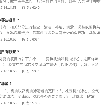
也有可能一些车型的1万公里保养为首保。新车1万公里保养最
障，建议始终不需要清洗。除非有了故障码，或者审车尾气不
机油、机滤、发动机、变速箱、冷气系统、制动系统。2、其
 16:18:55
阅读：6240
。
的项目还包括了涉及到发动机、变速箱、冷气系统、转向系
挂、车身、轮胎多个系统数十个项目的检测与维护。其次，1
养哪些项目？
，车主可以考虑更换或清理空气和空调滤芯，虽然4s店或许没
对汽车相关部分进行检查、清洁、补给、润滑、调整或更换某
考虑到如今的用车环境因素，这种价格又不高而且能够带来明
作，又称汽车维护。汽车两万多公里需要做的保养项目具体如
可以提前进行。
和机油滤芯：一般厂家建议每5000公里或六个月必须进行更换
 16:18:55
阅读：6054
必须同时更换机油滤清器，否则会影响润滑油的质量。2、检
果火花塞上有积碳、黑色油迹等应进行清理，必要时更换。
项目有哪些？
和车门锁：如果发现关闭车门和天窗时发生异响，需要将润滑
需要的项目有以下几个：1、更换机油和机油滤芯，这两样每
保持润滑流畅。
。2、检查空气滤芯和空调滤芯是否可以继续使用，如果不能
更换。3、检查防冻液是否减少。检查火花塞是否需要更换。
 16:18:55
阅读：5844
全面的检查，把需要清洗的地方进行清洗。汽车保养是指定期
行检查、清洁、补给、润滑、调整或更换某些零件的预防性工
有哪些？
有：1、机油以及机油滤清器的更换；2、检查机油滤芯、空气
空调滤芯、变速箱油滤芯是否需要更换；3、玻璃水、防冻
足及时添加；4、检查传动皮带是否有磨损；5、清洗节气门、
 16:18:55
阅读：5723