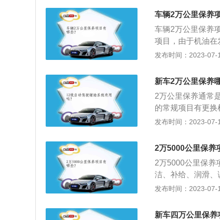
幅缩短，性能大幅
车辆2万公里保养
止杂质混入机油中
车辆2万公里保养
时进行更换。
项目，由于机油在
幅下降，久而久之
发布时间：2023-07-17
质的效果，对发动
2、检查空气滤清
新车2万公里保养
和损坏的机率，在
2万公里保养通常
换，不脏拿气枪吹
的常规项目有更换
入气缸产生电火花
厂商会额外增加一
发布时间：2023-07-17
塞，不同材质的火花
是必备项目，由于
铂金火花塞更换周期5
性能大幅下降，久
里。4、检查刹车
2万5000公里保
入机油中造成氧化
议更换刹车片，保
2万5000公里
换。2、其次，空
洁、补给、润滑、
那么2万公里保养
的汽车保养主要包
发布时间：2023-07-17
入的粉尘和颗粒，
统、燃油系统、动
非正常磨损。3、
洁，技术状况正常
要提前做好更换的
新车四万公里保养