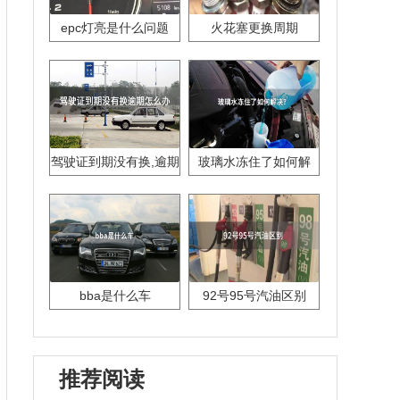
epc灯亮是什么问题
火花塞更换周期
驾驶证到期没有换,逾期
玻璃水冻住了如何解
怎么办??
决？
bba是什么车
92号95号汽油区别
推荐阅读