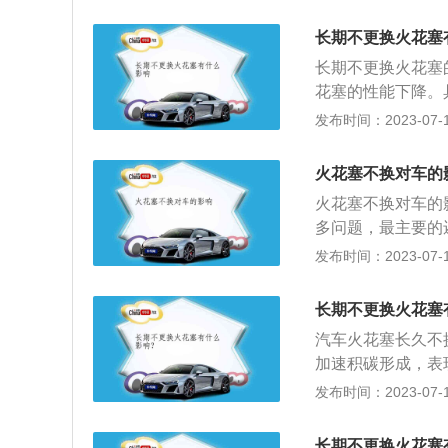
则推迟点火时间，
决方案：开引擎盖
长期不更换火花塞
能损毁发动机。解
长期不更换火花塞
心修理。4、导致
花塞的性能下降。
的作动声音，若无
果。火花塞是属于
发布时间：2023-07-17
怠速控制阀，并用
变大，从而影响到
中会导致负荷加大
火花塞不换对车的
电极在长时间使用
火花塞不换对车的
者损坏，汽车发动
多问题，最主要的
长期使用一个火花
零件，长期使用后
发布时间：2023-07-17
受损，可能会造成
塞电极长时间使用
致多缸停止工作，
会导致汽车动力下
是通过两个电极之
长期不更换火花塞
极之间打出火花。
材料，用的久就会
汽车火花塞长久不
了就会有损耗，打
不同，寿命也是不
加速积碳形成，表
也是不同的。火花
塞，两者的主要区
造成缸内不工作缺
发布时间：2023-07-17
主要区别在于电极
连贯有突突声；3
塞分为铂金火花塞
有什么影响： 如
花塞使用寿命为8
长期不更换火花塞