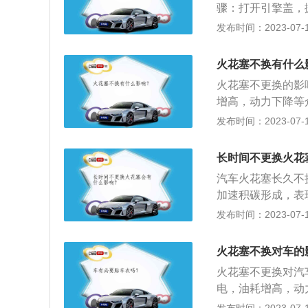
骤：打开引擎盖，
电极间隙在0.8-
好记号，避免混乱
发布时间：2023-07-17
花塞本身并没有损
有没有树叶、灰尘
重，顶端出现起疤
圈以后再用套筒拧
排除故障后，更换
火花塞不换有什么
花塞是否损坏的方
火花塞冷热型选错
火花塞不更换的影
使用状况。正常火
增高，动力下降等
常的火花塞其绝缘体
火花塞严重烧蚀火
发布时间：2023-07-17
象。如果火花塞有
应更换。判断火花
可以继续使用。如
察判断火花塞的使
化等现象，则应找
长时间不更换火花
浅棕色。工作正常的
花塞呈现的是烟熏
汽车火花塞长久不
间，电极无烧损迹
加速积碳形成，表
除油污和沉积物后
造成缸内不工作缺
发布时间：2023-07-17
路、破裂、电极熔
连贯有突突声；3
塞，此外，如果火
有什么影响： 如
浓，机油上窜。
火花塞不换对车的
力下降等众多问题
火花塞不更换对汽
重烧蚀火花塞顶端
电，油耗增高，动
常使用。判断火花