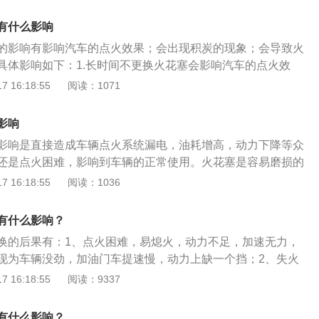
直到爆震消失或符合规定范围为止。2、产生发动机过热。解
静置发动机半个小时等温度降下去，再进行检修。3、重则可
有什么影响
决方案：如果发现发动机出现问题，建议尽快前往汽车维修中
的影响有影响汽车的点火效果；会出现积炭的现象；会导致火
发动机转速不稳或汽车行驶无力。解决方案：检查怠速控制阀
具体影响如下：1.长时间不更换火花塞会影响汽车的点火效
作动声那表示怠速控制阀出现故障，要排除故障，清洗或业换
易损耗的零部件，火花塞的电极在长时间使用之后间隙会不断
 16:18:55
阅读：1071
专用解码器对怠速转速进行基本设定。
火花塞的点火能力，在汽车急加速行驶或者是高速行驶的过程
，出现车身抖动、动力不足以及油耗增高等情况。2.火花塞的
影响
之后会出现积炭的现象，一旦积炭过多就会导致火花塞堵塞或
影响是直接造成车辆点火系统漏电，油耗增高，动力下降等众
机也无法启动，长此以往发动机会受损严重甚至彻底损坏。3.
还是点火困难，影响到车辆的正常使用。火花塞是容易磨损的
塞不更换会导致火花塞的性能下降，这时候火花塞的点火功能
火花塞电极之间的间隙会变大，影响火花塞的点火能量。火花
 16:18:55
阅读：1036
汽缸内混合气燃烧不充分，还有可能出现缺火的情况，进而导
后，会有积碳，也会影响火花塞的点火。长期不更换火花塞，
汽车也将无法正常行驶。火花塞的作用是负责给发动机点火，
降，油耗增加，所以要按时更换火花塞。火花塞是通过两个电
间打出火花，可以把火花塞的电极想象成火柴盒侧面划火柴的
有什么影响？
可以把火花塞的电极想象成火柴盒侧面划火柴的材料，用的久
有损耗，打火就要费劲的多。火花塞是有寿命的，根据材质的
换的后果有：1、点火困难，易熄火，动力不足，加速无力，
火就要费劲的多。火花塞是有寿命的，根据材质的不同，寿命
同的。火花塞分为普通的铜芯（镍合金）火花塞或贵金属火花
现为车辆没劲，加油门车提速慢，动力上缺一个挡；2、失火
塞分为普通的铜芯（镍合金）火花塞或贵金属火花塞，两者的
别在于电极部分。
缸，表现为发动机抖动，发动机故障灯亮，细听排气筒声音不
 16:18:55
阅读：9337
部分。普通铜芯火花塞30000公里左右更换一次。贵金属火花
、燃烧不充分造成尾气排放不达标，对环境污染。火花塞坏了
和铱金火花塞。铂金火花塞使用寿命为6万公里左右；铱金火
果火花塞损坏，可以直接造成车辆点火系统漏电，油耗增高，动
万公里左右。
有什么影响？