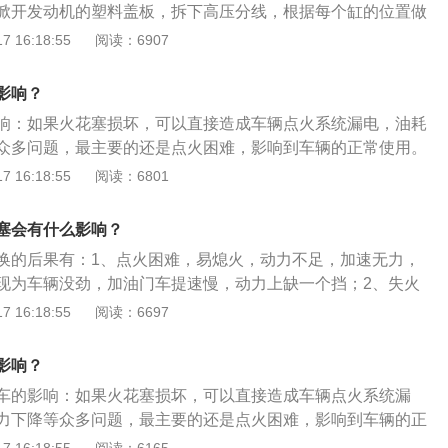
掀开发动机的塑料盖板，拆下高压分线，根据每个缸的位置做
0.9mm之间，电极无烧损迹象。如果火花塞有油污或沉积物，火
。用火花塞套筒依次卸下火花塞，卸下的时候注意看一下外部
 16:18:55
阅读：6907
坏，清除油污和沉积物后可以继续使用。如果火花塞损坏严
等，一定要清理干净。将新的火花塞放到火花塞孔，用手拧几
、黑色纹路、破裂、电极熔化等现象，则应找出损坏的原因，
。按照点火顺序安装拆下的高压分线，扣上盖板即可。判断火
新的火花塞，此外，如果火花塞呈现的是烟熏过的黑色，表明
影响？
法：拆下火花塞观察，根据以下的外观颜色观察判断火花塞的
或混合气浓，机油上窜。
响：如果火花塞损坏，可以直接造成车辆点火系统漏电，油耗
花塞的绝缘体裙部及电极呈灰白色、灰黄色或浅棕色。工作正
众多问题，最主要的还是点火困难，影响到车辆的正常使用。
裙部为赤褐色，电极间隙在0.8-0.9mm之间，电极无烧损迹
花塞顶端起疤、破坏或电极熔化、烧蚀都表明火花塞已经毁坏
 16:18:55
阅读：6801
油污或沉积物，火花塞本身并没有损坏，清除油污和沉积物后
塞是否损坏的方法：拆下火花塞观察，根据以下的外观颜色观
果火花塞损坏严重，顶端出现起疤、黑色纹路、破裂、电极熔
用状况。正常火花塞的绝缘体裙部及电极呈灰白色、灰黄色或
出损坏的原因，排除故障后，更换新的火花塞，此外，如果火
塞会有什么影响？
火花塞其绝缘体裙部为赤褐色，电极间隙在0.8-0.9mm之
过的黑色，表明火花塞冷热型选错或混合气浓，机油上窜。
换的后果有：1、点火困难，易熄火，动力不足，加速无力，
象。如果火花塞有油污或沉积物，火花塞本身并没有损坏，清
现为车辆没劲，加油门车提速慢，动力上缺一个挡；2、失火
可以继续使用。如果火花塞损坏严重，顶端出现起疤、黑色纹
缸，表现为发动机抖动，发动机故障灯亮，细听排气筒声音不
 16:18:55
阅读：6697
化等现象，则应找出损坏的原因，排除故障后，更换新的火花
、燃烧不充分造成尾气排放不达标，对环境污染。火花塞坏了
花塞呈现的是烟熏过的黑色，表明火花塞冷热型选错或混合气
果火花塞损坏，可以直接造成车辆点火系统漏电，油耗增高，动
影响？
，最主要的还是点火困难，影响到车辆的正常使用。火花塞严
车的影响：如果火花塞损坏，可以直接造成车辆点火系统漏
起疤、破坏或电极熔化、烧蚀都表明火花塞已经毁坏应更换。
力下降等众多问题，最主要的还是点火困难，影响到车辆的正
塞是否损坏的方法：拆下火花塞观察，根据以下的外观颜色观