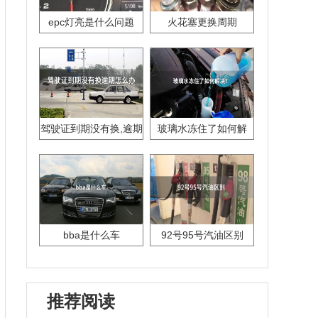
epc灯亮是什么问题
火花塞更换周期
驾驶证到期没有换,逾期
玻璃水冻住了如何解
怎么办??
决？
bba是什么车
92号95号汽油区别
推荐阅读