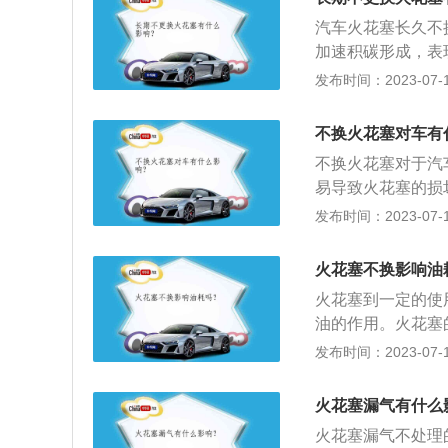
力下降等众多问题
汽车火花塞长久不
重烧蚀火花塞顶端
加速积碳形成，表
造成缸内不工作缺
发布时间：2023-07-17
连贯有突突声；3
有什么影响： 如
不换火花塞对车有
力下降等众多问题
不换火花塞对于汽
重烧蚀火花塞顶端
易导致火花塞的损坏
里时更换，但由于
发布时间：2023-07-17
参考以下标准进行
万公里更换，铱金
火花塞不换影响油
坏，可以直接造成
火花塞到一定的使
的还是点火困难，
油的作用。火花塞的
坏或电极熔化、烧
换，但由于品牌和
发布时间：2023-07-17
下标准进行保养更
更换，铱金火花塞
火花塞漏气有什么
察，根据以下的外
火花塞漏气不处理
及电极呈灰白色、