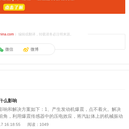
china.com
）编辑或翻译，转载请务必注明来源。
微信
微博
什么影响
影响和解决方案如下：1、产生发动机爆震，点不着火。解决
前角，利用爆震传感器中的压电效应，将汽缸体上的机械振动
ECU，ECU经过处理、判断有无爆震或爆震的强弱，存在爆震
 16:18:55
阅读：1049