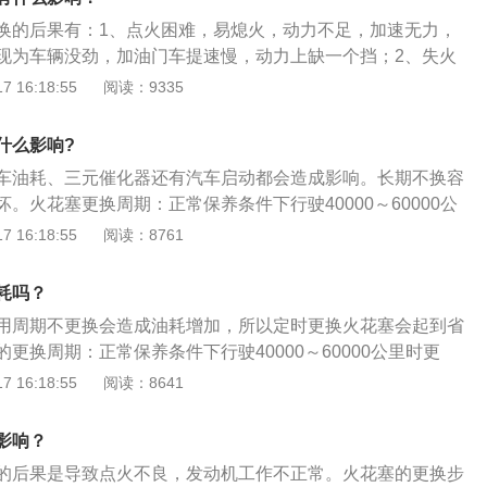
，最主要的还是点火困难，影响到车辆的正常使用。火花塞严
换的后果有：1、点火困难，易熄火，动力不足，加速无力，
起疤、破坏或电极熔化、烧蚀都表明火花塞已经毁坏应更换。
现为车辆没劲，加油门车提速慢，动力上缺一个挡；2、失火
缸，表现为发动机抖动，发动机故障灯亮，细听排气筒声音不
 16:18:55
阅读：9335
、燃烧不充分造成尾气排放不达标，对环境污染。火花塞坏了
果火花塞损坏，可以直接造成车辆点火系统漏电，油耗增高，动
什么影响?
，最主要的还是点火困难，影响到车辆的正常使用。火花塞严
车油耗、三元催化器还有汽车启动都会造成影响。长期不换容
起疤、破坏或电极熔化、烧蚀都表明火花塞已经毁坏应更换。
。火花塞更换周期：正常保养条件下行驶40000～60000公
品牌和发动机不同，会有所差异，建议按照使用手册进行。可
 16:18:55
阅读：8761
保养更换：铂金火花塞在4万公里更换，普通的镍合金火花塞2
火花塞6-8万公里更换。火花塞坏了有什么影响：如果火花塞损
耗吗？
车辆点火系统漏电，油耗增高，动力下降等众多问题，最主要
用周期不更换会造成油耗增加，所以定时更换火花塞会起到省
影响到车辆的正常使用。火花塞严重烧蚀火花塞顶端起疤、破
更换周期：正常保养条件下行驶40000～60000公里时更
蚀都表明火花塞已经毁坏应更换。
发动机不同，会有所差异，建议按照使用手册进行。可参考以
 16:18:55
阅读：8641
换：铂金火花塞在4万公里更换，普通的镍合金火花塞2万公里
6-8万公里更换。判断火花塞是否损坏的方法：拆下火花塞观
影响？
观颜色观察判断火花塞的使用状况。正常火花塞的绝缘体裙部
的后果是导致点火不良，发动机工作不正常。火花塞的更换步
灰黄色或浅棕色。工作正常的火花塞其绝缘体裙部为赤褐色，