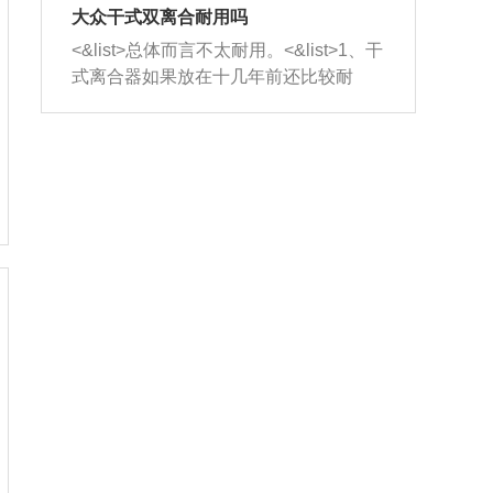
室，最后形成废气排出，就可以让三元
无法制作，需要将车辆送到修理厂或4s
造成烧机油。<&list>3、机油粘度。使用
大众干式双离合耐用吗
催化器得到清洗，排气管堵塞的情况就
店；<&list>2.车辆半轴套管防尘罩破
机油粘度过小的话，同样会有烧机油现
<&list>总体而言不太耐用。<&list>1、干
能够得到解决。
裂，破裂后会出现漏油现象，使半轴磨
象，机油粘度过小具有很好的流动性，
式离合器如果放在十几年前还比较耐
损严重，磨损的半轴容易损坏，产生异
容易窜入到气缸内，参与燃烧。<&list>
用，但是由于现在的汽车发动机动力输
响；<&list>3.稳定器的转向胶套和球头
4、机油量。机油量过多，机油压力过
出越来越高，使得干式离合器散热不足
老化，一般是使用时间过长造成的。解
大，会将部分机油压入气缸内，也会出
的缺陷也逐渐暴露出来。<&list>2、由于
决方法是更换新的质量好的转向橡胶套
现烧机油。<&list>5、机油滤清器堵塞：
干式双离合的工作环境暴露在空气中，
和球头。
会导致进气不畅，使进气压力下降，形
而离合器的散热也是通离合器罩上面的
成负压，使机油在负压的情况下吸入燃
几个小孔来进行散热。但是在行驶过程
烧室引起烧机油。<&list>6、正时齿轮或
中变速箱需要换挡，就不得不使得离合
链条磨损：正时齿轮或链条的磨损会引
器频繁工作。<&list>3、长时间的低速行
起气阀和曲轴的正时不同步。由于轮齿
驶以及过于频繁的启停，导致离合器的
或链条磨损产生的过量侧隙，使得发动
温度不断升高，而低速行驶时空气流动
机的调节无法实现：前一圈的正时和下
效率不高，无法将离合器中的热量有效
一圈可能就不一样。当气阀和活塞的运
的带走，导致离合器内部的温度不断升
动不同步时，会造成过大的机油消耗。
高，加速离合器的磨损。
解决方法：更换正时齿轮或链条。<&list
>7、内垫圈、进风口破裂：新的发动机
设计中，经常采用各种由金属和其他材