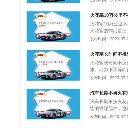
发布时间：2023-07-17
察判断火花塞的使
浅棕色。工作正常的
火花塞10万公里
间，电极无烧损迹
火花塞10万公里
除油污和沉积物后
火花塞的作用是把
路、破裂、电极熔
极间空气，产生电
发布时间：2023-07-17
塞，此外，如果火
火花塞、缘体突出
浓，机油上窜。
型火花塞。火花塞
火花塞长时间不换
决定着发动机的性
火花塞长时间不换
难、动力下降等众
通常火花塞的使用
发布时间：2023-07-17
塞的用处就是点火
耗电量，尤其是中
汽车长期不换火花
极材质的融点、强
汽车长期不换火花
白金、铱等材质，
统的终端部件，也
油充分燃烧，从而
导致汽车启动无力
发布时间：2023-07-17
间使用会出现间隙