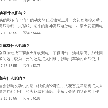
 16:18:55
阅读：6165
用状况。正常火花塞的绝缘体裙部及电极呈灰白色、灰黄色或
火花塞其绝缘体裙部为赤褐色，电极间隙在0.8-0.9mm之
不换有什么影响？
象。如果火花塞有油污或沉积物，火花塞本身并没有损坏，清
不换的影响有：汽车的动力降低或油耗上升。火花塞俗称火嘴，
可以继续使用。如果火花塞损坏严重，顶端出现起疤、黑色纹
高压导线（火嘴线）送来的脉冲高压电放电，击穿火花塞两电
化等现象，则应找出损坏的原因，排除故障后，更换新的火花
火花以此引燃气缸内的混合气体。火花塞的主要类型有：准型
 16:18:55
阅读：5444
花塞呈现的是烟熏过的黑色，表明火花塞冷热型选错或混合气
型火花塞、电极型火花塞、座型火花塞、极型火花塞和面跳火
与点火系统和供油系统配合使发动机作功，在很大程度上共同
对车有什么影响？
能。
会直接造成车辆点火系统漏电、车辆抖动、油耗增高、加速困
多问题，较为主要的还是点火困难，影响到车辆的正常使用。
寿命为一万五千公里，长效火花塞使用寿命为三万公里。火花
 16:18:55
阅读：5375
，使用过程中火花塞的电极通过火花放电从容易放电的地方消
心电极达到更高的温度时被酸化消耗掉。电极消耗量是根据电
塞有什么影响？
度、硬度而变化的。为了减少该消耗量在电极中使用镍合金或
塞会影响发动机的动力和燃油经济性，火花塞是发动机点火系
即使是很细小的电极也可以延长寿命。及时更换火花塞能使汽
是易损耗部件，如火花塞有油垢、变短，会影响到正常工作，
达到完美的动力而且降低油耗。
、缸油燃烧不完全、油耗增加、加速不良。火花塞的电极长时
 16:18:55
阅读：5185
变大和积碳现象，这样会影响火花塞的点火能量和点火动力。