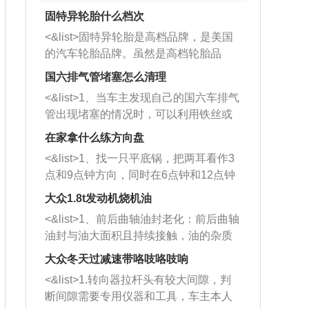
固特异轮胎什么档次
<&list>固特异轮胎是高档品牌，是美国
的汽车轮胎品牌。虽然是高档轮胎品
牌，但是中高低端的轮胎都有生产，这
国六排气管堵塞怎么清理
也是为了更好的开拓市场。
<&list>1、当车主发现自己的国六车排气
管出现堵塞的情况时，可以利用铁丝或
者是细棍，直接将杂物给取出来，如果
在家拿什么练方向盘
堵塞情况比较严重，也可以采取应急措
<&list>1、找一只平底锅，把两耳看作3
施。 <&list>2、直接利用木棍将所有的
点和9点钟方向，同时在6点钟和12点钟
杂物推到排气管里面的位置处，然后将
方向做一个标记。 <&list>2、双手握住
三元催化器拆解开，就可以将堵塞的东
大众1.8t发动机烧机油
平底锅两耳，然后往左打半圈、一圈、
西取出来。但如果是因为积碳过多引起
<&list>1、前后曲轴油封老化：前后曲轴
一圈半的练习，往右同样也要打相同的
的堵塞，就需要将三元催化器泡在草酸
油封与油大面积且持续接触，油的杂质
圈数。 <&list>3、最后强调要反复练
中进行清洗。 <&list>3、也可以利用清
和发动机内持续温度变化使其密封效果
习，这样就可以形成肌肉记忆，在真实
大众冬天过减速带咯吱咯吱响
洗剂对堵塞的情况得到解决，将清洗剂
逐渐减弱，导致渗油或漏油。<&list>2、
驾驶车辆时，不需要记忆也能打好方
放在燃油箱中，与燃油混合后，车辆启
<&list>1.转向器拉杆头有较大间隙，判
活塞间隙过大：积碳会使活塞环与缸体
向。
动时，就可以和汽油一起进入到燃烧
断间隙需要专用仪器和工具，车主本人
的间隙扩大，导致机油流入燃烧室中，