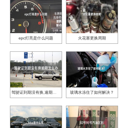
epc灯亮是什么问题
火花塞更换周期
驾驶证到期没有换,逾期怎么办??
玻璃水冻住了如何解决？