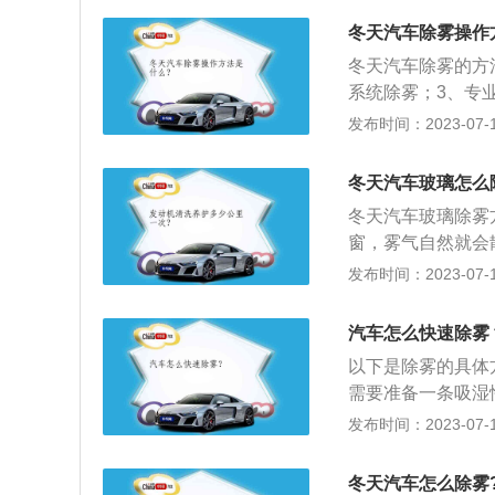
雾剂喷涂到汽车玻
来提供汽车的加热
冬天汽车除雾操作
璃上形成一薄层透
非常慢的。
喷擦一次可防雾十
冬天汽车除雾的方
左右，然后用脱脂
系统除雾；3、专
话，可以将两侧的
发布时间：2023-07-17
小，雾气就会慢慢
耗。开窗对流的弊
冬天汽车玻璃怎么
开窗会降低车内温
冬天汽车玻璃除雾
窗，雾气自然就会
到玻璃上雾气很快
发布时间：2023-07-17
向，等暖风将车内
璃上喷上除雾剂之
汽车怎么快速除雾
成雾层，除雾效果
以下是除雾的具体
需要准备一条吸湿
除去车内雾气的方
发布时间：2023-07-17
内的雾气就可以马
窗上的雾气，把开
冬天汽车怎么除雾