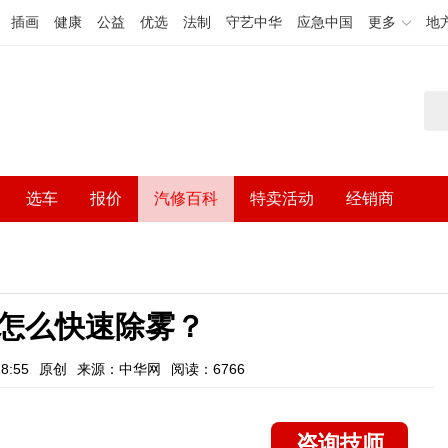
插画
健康
公益
优选
法制
守艺中华
应急中国
更多
地
选车
报价
汽修百科
特卖活动
经销商
怎么快速除雾？
8:55
原创
来源：中华网
阅读：6766
咨询技师