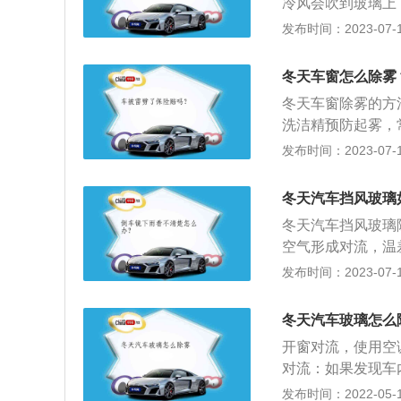
冷风会吹到玻璃上
开空调调至热风较
发布时间：2023-07-17
刚开始可能因温差
不会反复出现；3
冬天车窗怎么除雾
温度一致，从而阻
冬天车窗除雾的方
洗洁精预防起雾，
侧的车窗打开一条
发布时间：2023-07-17
慢消失。除此之外
喷涂到汽车玻璃上
冬天汽车挡风玻璃
层比较薄的保护膜
冬天汽车挡风玻璃
次可持续防雾一天
空气形成对流，温
调选至相应挡位就
发布时间：2023-07-17
涂到汽车玻璃内表
4、利用洗洁精预
冬天汽车玻璃怎么
璃，待洗洁精干后
开窗对流，使用空
对流：如果发现车
外空气形成对流，
发布时间：2022-05-10