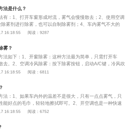
璃内表面上，并擦拭干净，在清除玻璃污垢的同时，还可在玻
空调，刚启动的汽车根本没有温暖的空气，因此除雾的速度是
方法是什么？
明的保护膜，它可以防止水汽在玻璃上的凝结而形成的雾层，
天至半个月左右；4、自制除雾剂，洗涤剂和水的比例在1比10
法有：1、打开车窗形成对流，雾气会慢慢散去；2、使用空调
棉或干净柔软的布蘸着它涂抹于前后风挡玻璃内侧上即可。
业除雾剂进行除雾，也可以自制除雾剂；4、车内雾气不大的
车窗打开一条缝隙，这样车内外空气形成对流，温差也会减
 16:18:55
阅读：9287
消失，这种方法的原理和开空调冷风是一样的，但不增加油
端非常明显，雨雪天气、高速路、雾气较大时都不可用，而且
除雾？
度。
方法如下：1、开窗除雾：这种方法最为简单，只需打开车
散去。2、空调冷风除雾：按下除雾按钮，启动A/C键，冷风吹
就会一扫而尽。3、空调暖风除雾：调节温度按钮至热风方
 16:18:55
阅读：6811
的水分烘干后，雾气就会完全消失。4、用除雾剂清除：在玻
后，会在玻璃上形成一层保护膜，防止水汽在玻璃上凝结而形
？
持续时间很长，一般都能维持十天左右。
方法：1、如果车内外的温差不是很大，只有一点点雾气，只
性能好点的毛巾，轻轻地擦拭即可。2、开空调也是一种快速
法，打开空调后，使用内循环，同时调整出风口为吹玻璃，车
 16:18:55
阅读：6752
上清除干净，见效非常快。3、也可以使用暖风的方法清除车
关调整到暖风位置，同时把风量尽可能地调大，同样需要调整
?