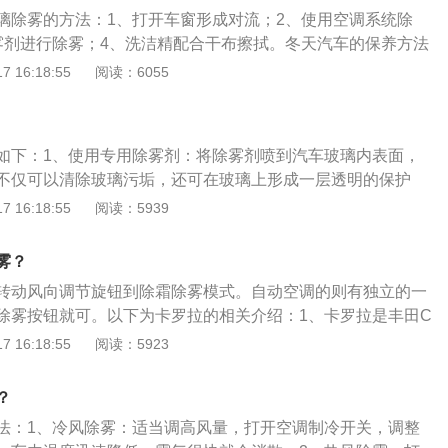
这样一会就可以把车内的温度提高，把空气吹干，玻璃上的雾
璃除雾的方法：1、打开车窗形成对流；2、使用空调系统除
、如果车后档起雾，通过上面的方法会比较慢，这时可以按下
雾剂进行除雾；4、洗洁精配合干布擦拭。冬天汽车的保养方法
窗玻璃上的那些红线给玻璃加温，一会就能清除后档的雾。这
黏度较低、级别较高的机油；2、在冬季零摄氏度以下环境中，
 16:18:55
阅读：6055
除霜除冻的重要功能。5、有时候前档玻璃外面也会起雾，这
玻璃水；3、定期检查电解液比重，保持充电量。扩展内容：
一点玻璃水刮一下即可，如果再次起雾，可以考虑调整一下前
是由于车内外温差大，车窗玻璃直接接触车外冷空气而温度较
调整一下即可。6、使用除雾剂。将除雾剂喷涂到汽车玻璃内
的水分凝结形成。
，在清除玻璃污垢的同时，还可形成保护膜，防止水汽在玻璃
如下：1、使用专用除雾剂：将除雾剂喷到汽车玻璃内表面，
层，喷擦一次可防雾十天左右。
不仅可以清除玻璃污垢，还可在玻璃上形成一层透明的保护
汽在玻璃上凝结形成雾层，一般喷涂一次可持续防雾一天。
 16:18:55
阅读：5939
热风：将空调风口调到风窗挡，打开空调开关，让压缩机工
意，将温度旋钮放置在暖风位置，既除雾又制暖。3、洗涤剂
雾？
含表面活性剂，可改变水的表面张力，使雾滴迅速凝结成大水
转动风向调节旋钮到除霜除雾模式。自动空调的则有独立的一
果。这个属于预防性措施，必须事先处理。
除雾按钮就可。以下为卡罗拉的相关介绍：1、卡罗拉是丰田C
代直线升级产品。2、于2006年11月16日正式上市。3、搭载双V
 16:18:55
阅读：5923
1.8L发动机(2ZR型)，在6挡手动变速箱或4挡自动变速箱的配合
W/600oOrpm，峰值扭矩175N-m/4400rpm。4、油耗7.3升/
？
6km/h。
法：1、冷风除雾：适当调高风量，打开空调制冷开关，调整