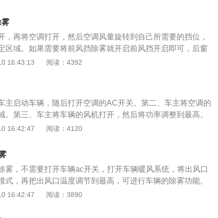
擦拭干净。在清除玻璃上的污垢的同时，它还可以形成保护
凝结成玻璃上的薄雾层。喷洒除雾剂可以防止雾化约十天。开
除雾
利用热量蒸发水蒸气并保持窗户干燥，但是通常根据汽车发动
开，再将空调打开，然后空调风量旋转到自己所需要的挡位，
车的加热空调，刚启动的汽车根本没有温暖的空气，因此在实
定区域。如果需要将前风挡除雾就开启前风挡开启即可，后窗
将非常慢，唯一的好处是，除雾完成后，就不会再被雾化了。
后视镜加热就可以了。车前风窗除雾操作也要分为两种具体情
 16:43:13
阅读：4392
气湿度比较小，夏天的时候可以直接打开窗户，吹散车内的雾
调向前挡风玻璃吹；关闭车窗，开启外循环；2、下雨天的时
度比较大，需要开启空调的方法：气流调向前挡风玻璃，关闭
车主启动车辆，随后打开空调的AC开关。第二、车主将空调的
，打开空调，降低车内湿度，吹散舞雾气即可。
域。第三、车主将车辆的风机打开，然后将功率调整到最高。
的方向调整到前挡吹风，这样即可将雾气快速去除。如果车主
 16:42:47
阅读：4120
璃上的雾气，那么可以点击车辆后挡风玻璃的加热键，通过这
后挡风玻璃上的雾气去除。当车主在冬天行车的时候，一定要
雾
启状态，否则将无法获得清晰的驾驶视野，而无法获得清晰的
除雾，不需要打开车辆ac开关，打开车辆暖风系统，将出风口
在行车途中造成危险。车辆上的雾气之所以形成，原因很简
模式，再把出风口温度调节到最高，可进行车辆的除雾功能。
，导致车辆挡风玻璃温度较低，而车内温度较高，自然就会导
启需要将机动车辆启动，否则无法使用。机动车辆在冬天行驶
 16:42:47
阅读：3890
升起雾气。
动车辆发动机的水温升高以后，打开车辆的制热功能，车辆的
，当车内的空气温度大于湿度时，车内的水分子便不会凝结成