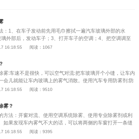
雾
法：1、在车子发动前先用毛巾擦拭一遍汽车玻璃外部的水
玻璃外部后，发动车子；3、打开车子的空调；4、把空调调至
热风较高温度；5、打开汽车外循环；6、把前后除雾按钮按
 16:18:55
阅读：1067
；7、如果安装了手动空调，将风向调节旋钮转到除霜除雾模
口对着玻璃吹，冬天使用冷风和热风，然后根据情况调节风速
？
空调的则有独立的一个除雾按钮，按下除雾按钮就可。车内除
除雾:车速不是很快，可以空气对流:把车玻璃开个小缝，让车内
当打开车窗，从而减少车内外温差：这样不仅可以减少雾气，
一会儿就能让车内玻璃上的雾气消散。使用汽车专用防雾剂:防
质量，避免因瞬间温差，导致空气不流通等引起的身体不适。
前挡风玻璃内侧擦拭干净，然后喷上适量防雾剂，待防雾剂凝
 16:18:55
阅读：9510
，还可以打开天窗，利负压换气原理，依靠汽车行驶时气流在
巾擦拭干净即可。防雾剂可以在水分子与玻璃内侧表面之间形
车内的负压，将车内的热空气抽出同时也起到了通风换气的作
而保持玻璃表面的洁净，防止结雾。利用空调制冷除湿功能，
空调，在冬季降低车内温度会特别寒冷，此时打开空调A/C并调
除雾？
法去除雾气:当夏天特别是多人进入车内以后，没有及时开空
可，通过A/C的除湿功能即可快速消除雾气。冬季暖风是利用
的方法：开窗对流、使用空调系统除雾、使用专业除雾剂或利
湿度较大，很快前风挡就会结雾。这时可打开空调向前风挡吹
，不会耗油。暖风可降低车内空气湿度，从而达到除雾的效
。如果发现车内雾气不大的话，可以将两侧的车窗打开一条缝
湿功能，稍许即可除去前风挡上的雾气。
效果慢，且当车内已经起雾，暖风只会加剧起雾程度。若采用
气形成对流，温差也会减小，雾气就会慢慢消失。开启空调暖
 16:18:55
阅读：9395
行车前就打开暖风或靠边停车除雾；3、使用专业除雾剂，除
蒸发水蒸气并保持窗户干燥，但是通常根据汽车发动机的热量