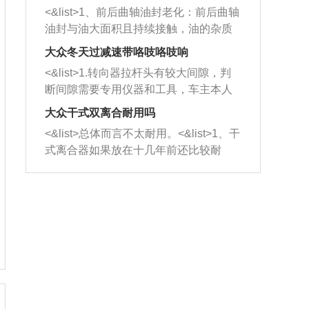
平底锅两耳，然后往左打半圈、一圈、
西取出来。但如果是因为积碳过多引起
<&list>1、前后曲轴油封老化：前后曲轴
一圈半的练习，往右同样也要打相同的
的堵塞，就需要将三元催化器泡在草酸
油封与油大面积且持续接触，油的杂质
圈数。 <&list>3、最后强调要反复练
中进行清洗。 <&list>3、也可以利用清
和发动机内持续温度变化使其密封效果
习，这样就可以形成肌肉记忆，在真实
大众冬天过减速带咯吱咯吱响
洗剂对堵塞的情况得到解决，将清洗剂
逐渐减弱，导致渗油或漏油。<&list>2、
驾驶车辆时，不需要记忆也能打好方
放在燃油箱中，与燃油混合后，车辆启
<&list>1.转向器拉杆头有较大间隙，判
活塞间隙过大：积碳会使活塞环与缸体
向。
动时，就可以和汽油一起进入到燃烧
断间隙需要专用仪器和工具，车主本人
的间隙扩大，导致机油流入燃烧室中，
室，最后形成废气排出，就可以让三元
无法制作，需要将车辆送到修理厂或4s
造成烧机油。<&list>3、机油粘度。使用
大众干式双离合耐用吗
催化器得到清洗，排气管堵塞的情况就
店；<&list>2.车辆半轴套管防尘罩破
机油粘度过小的话，同样会有烧机油现
<&list>总体而言不太耐用。<&list>1、干
能够得到解决。
裂，破裂后会出现漏油现象，使半轴磨
象，机油粘度过小具有很好的流动性，
式离合器如果放在十几年前还比较耐
损严重，磨损的半轴容易损坏，产生异
容易窜入到气缸内，参与燃烧。<&list>
用，但是由于现在的汽车发动机动力输
响；<&list>3.稳定器的转向胶套和球头
4、机油量。机油量过多，机油压力过
出越来越高，使得干式离合器散热不足
老化，一般是使用时间过长造成的。解
大，会将部分机油压入气缸内，也会出
的缺陷也逐渐暴露出来。<&list>2、由于
决方法是更换新的质量好的转向橡胶套
现烧机油。<&list>5、机油滤清器堵塞：
干式双离合的工作环境暴露在空气中，
和球头。
会导致进气不畅，使进气压力下降，形
而离合器的散热也是通离合器罩上面的
成负压，使机油在负压的情况下吸入燃
几个小孔来进行散热。但是在行驶过程
烧室引起烧机油。<&list>6、正时齿轮或
中变速箱需要换挡，就不得不使得离合
链条磨损：正时齿轮或链条的磨损会引
器频繁工作。<&list>3、长时间的低速行
起气阀和曲轴的正时不同步。由于轮齿
驶以及过于频繁的启停，导致离合器的