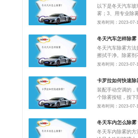
出风口为吹玻璃，
以下是冬天汽车玻
气也不再出现。4
雾；3、用专业除
除雾开关，通过后
是：1、冬季更换
发布时间：2023-07-17
个开关也具有后窗
应更换抗冻的冬季
时一般可以给车喷
冬天汽车玻璃有雾
档的出风口，把其
冬天汽车怎样除雾
低，使车内空气中
表面，并擦拭干净
冬天汽车除雾方法
上凝结而形成的雾
擦拭干净。除雾剂
膜，能有效防止水
发布时间：2023-07-17
2、边开冷气边吹
作，以便除湿。注
卡罗拉如何快速除
抹窗法：洗洁精中
装配手动空调的，
滴，能起到防雾效
个除雾按钮，按下
OROLLA的第十
发布时间：2023-07-17
T-技术的直列四缸
下，最大率达到103K
冬天车内怎么除雾
百公里，最高时速20
冬天车内除雾的方