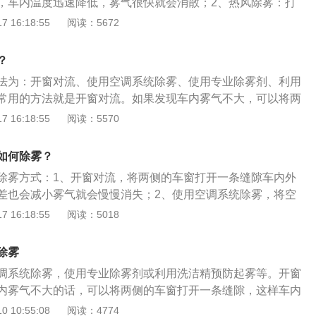
，车内温度迅速降低，雾气很快就会消散；2、热风除雾：打
高温度，打开外循环使热风吹到玻璃上，热风除雾效果较慢，
 16:18:55
阅读：5672
变大，会使玻璃上雾气更浓，但几分钟后车内水汽即被烘干且
、打开车窗：这样的做法是要车内的温度降下来，使玻璃内外
？
止水蒸气在前挡风玻璃上的凝固，达到除雾的目的。
法为：开窗对流、使用空调系统除雾、使用专业除雾剂、利用
常用的方法就是开窗对流。如果发现车内雾气不大，可以将两
缝隙，这样车内外空气形成对流，温差也会减小，雾气就会慢
 16:18:55
阅读：5570
，还可用专门的除雾剂来除雾，把专项使用的玻璃清洁防雾剂
，并擦拭干净，在清除玻璃污垢的同时，还可在玻璃上形成一
如何除雾？
，可以有效防止水汽在玻璃上凝结而形成的雾气，一般喷涂一
除雾方式：1、开窗对流，将两侧的车窗打开一条缝隙车内外
。
差也会减小雾气就会慢慢消失；2、使用空调系统除雾，将空
可利用空调吹出的风除雾；3、使用专业除雾剂，将除雾剂喷
 16:18:55
阅读：5018
面擦拭干净，可形成保护膜防止水汽在玻璃上凝结成雾层；
防起雾，用洗洁精以1比6兑水稀释用软布沾上洗洁精擦拭车玻
除雾
用干布擦净即可。
调系统除雾，使用专业除雾剂或利用洗洁精预防起雾等。开窗
内雾气不大的话，可以将两侧的车窗打开一条缝隙，这样车内
温差也会减小，雾气就会慢慢消失。另外，在汽车玻璃内表面
 10:55:08
阅读：4774