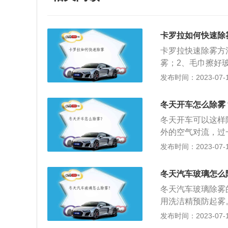
卡罗拉如何快速除
卡罗拉快速除雾方
雾；2、毛巾擦好
暖风挡，调至红色
发布时间：2023-07-17
下，使用暖风除雾
式，让空调的出风
冬天开车怎么除雾
和温度；8、自动
冬天开车可以这样
雾的方法：1、适
外的空气对流，过
更能提升车内空气
雾剂使用前，先将
发布时间：2023-07-17
配置有天窗的车型
固后，用清洁的毛
车顶快速流动形成
成一个驱水层，从
用；2、使用暖风
冬天汽车玻璃怎么
降低空气湿度的方
高空调设定温度即
冬天汽车玻璃除雾
调，人呼出的气体
发动机产生的余热
用洗洁精预防起雾
冷风，利用空调除
果；但是暖风除雾
隙，这样车内外空
发布时间：2023-07-17
暖风除雾，需要在
风目的是利用热量