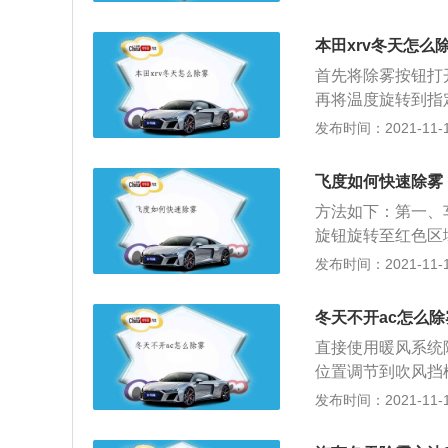
喷洒除雾剂，然后
膜，以防止水蒸气
本田xrv冬天怎么
启空调暖风目的是
首先将除雾按钮打
机的热量来提供汽
再将温度旋转到指
践中，除雾的速度
除雾按下后风挡和
发布时间：2021-11-10
况：1、车外的空
气就可以了。将空
飞度如何快速除雾
候，车外空气的湿
方法如下：第一、
车窗，调成内循环
旋钮旋转至红色区
第四、将空调吹风
发布时间：2021-11-10
希望清除后挡风玻
个方式可以将车辆
冬天不开ac怎么除
保持除霜功能的开
直接使用暖风系统
驾驶视野，很容易
位置调节到吹风挡
单：环境温度较低
需要注意，功能开
发布时间：2021-11-10
致车辆挡风玻璃上
的过程中，等到机
温度会逐渐的升高