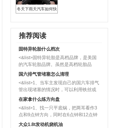
冬天下雨天汽车如何快
速除雾
推荐阅读
固特异轮胎什么档次
<&list>固特异轮胎是高档品牌，是美国
的汽车轮胎品牌。虽然是高档轮胎品
牌，但是中高低端的轮胎都有生产，这
国六排气管堵塞怎么清理
也是为了更好的开拓市场。
<&list>1、当车主发现自己的国六车排气
管出现堵塞的情况时，可以利用铁丝或
者是细棍，直接将杂物给取出来，如果
在家拿什么练方向盘
堵塞情况比较严重，也可以采取应急措
<&list>1、找一只平底锅，把两耳看作3
施。 <&list>2、直接利用木棍将所有的
点和9点钟方向，同时在6点钟和12点钟
杂物推到排气管里面的位置处，然后将
方向做一个标记。 <&list>2、双手握住
三元催化器拆解开，就可以将堵塞的东
大众1.8t发动机烧机油