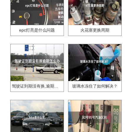
epc灯亮是什么问题
火花塞更换周期
驾驶证到期没有换,逾期怎么办??
玻璃水冻住了如何解决？