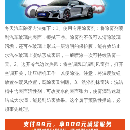
冬天汽车除雾方法如下：1、使用专用除雾剂：将除雾剂喷
到汽车玻璃内表面，擦拭干净。除雾剂不仅可以清除玻璃
污垢，还可在玻璃上形成一层透明的保护膜，能有效防止
水汽在玻璃上凝结形成雾层，一般喷涂一次可持续防雾一
天。2、边开冷气边吹热风：将空调风口调到风窗挡，打开
空调开关，让压缩机工作，以便除湿。注意，将温度旋钮
放置在暖风位置，既除雾又制暖。3、洗涤剂抹窗法：洗洁
精中含表面活性剂，可改变水的表面张力，使雾滴迅速凝
结成大水滴，能起到防雾效果。这个属于预防性措施，必
须事先处理。