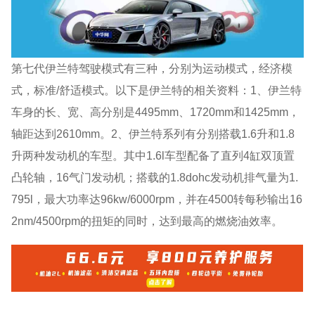
第七代伊兰特驾驶模式有三种，分别为运动模式，经济模
式，标准/舒适模式。以下是伊兰特的相关资料：1、伊兰特
车身的长、宽、高分别是4495mm、1720mm和1425mm，
轴距达到2610mm。2、伊兰特系列有分别搭载1.6升和1.8
升两种发动机的车型。其中1.6l车型配备了直列4缸双顶置
凸轮轴，16气门发动机；搭载的1.8dohc发动机排气量为1.
795l，最大功率达96kw/6000rpm，并在4500转每秒输出16
2nm/4500rpm的扭矩的同时，达到最高的燃烧油效率。