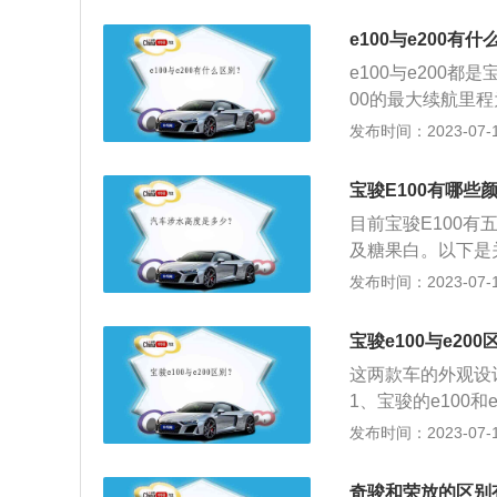
m。3、车重不同：宝
e200两款车的
e100与e200有
机最大马力为39p
e100与e200
00的最大续航里程为
里。2、e200空
发布时间：2023-07-17
千瓦，e200是1
的包裹性，对腰部
宝骏E100有哪些
目前宝骏E100
及糖果白。以下是关
品牌首款新能源汽车
发布时间：2023-07-17
别为智行版和智享版
黑处理，搭配双色
宝骏e100与e200
这两款车的外观设
1、宝骏的e100
纯电动汽车可以使
发布时间：2023-07-17
屯电动汽车。3、
和抖动，纯电动汽
奇骏和荣放的区别