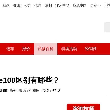
插画
健康
公益
优选
法制
守艺中华
应急中国
更多
地
选车
报价
汽修百科
特卖活动
经销商
和e100区别有哪些？
8:55
原创
来源：中华网
阅读：6712
咨询技师