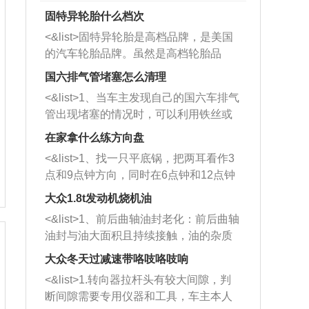
固特异轮胎什么档次
<&list>固特异轮胎是高档品牌，是美国
的汽车轮胎品牌。虽然是高档轮胎品
牌，但是中高低端的轮胎都有生产，这
国六排气管堵塞怎么清理
也是为了更好的开拓市场。
<&list>1、当车主发现自己的国六车排气
管出现堵塞的情况时，可以利用铁丝或
者是细棍，直接将杂物给取出来，如果
在家拿什么练方向盘
堵塞情况比较严重，也可以采取应急措
<&list>1、找一只平底锅，把两耳看作3
施。 <&list>2、直接利用木棍将所有的
点和9点钟方向，同时在6点钟和12点钟
杂物推到排气管里面的位置处，然后将
方向做一个标记。 <&list>2、双手握住
三元催化器拆解开，就可以将堵塞的东
大众1.8t发动机烧机油
平底锅两耳，然后往左打半圈、一圈、
西取出来。但如果是因为积碳过多引起
<&list>1、前后曲轴油封老化：前后曲轴
一圈半的练习，往右同样也要打相同的
的堵塞，就需要将三元催化器泡在草酸
油封与油大面积且持续接触，油的杂质
圈数。 <&list>3、最后强调要反复练
中进行清洗。 <&list>3、也可以利用清
和发动机内持续温度变化使其密封效果
习，这样就可以形成肌肉记忆，在真实
大众冬天过减速带咯吱咯吱响
洗剂对堵塞的情况得到解决，将清洗剂
逐渐减弱，导致渗油或漏油。<&list>2、
驾驶车辆时，不需要记忆也能打好方
放在燃油箱中，与燃油混合后，车辆启
<&list>1.转向器拉杆头有较大间隙，判
活塞间隙过大：积碳会使活塞环与缸体
向。
动时，就可以和汽油一起进入到燃烧
断间隙需要专用仪器和工具，车主本人
的间隙扩大，导致机油流入燃烧室中，