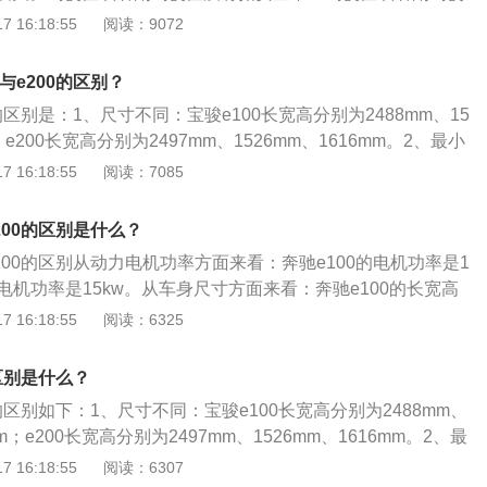
km。
副驾驶不扣安全带也会滴滴响，扣了就不响;手刹没完全放到
 16:18:55
阅读：9072
是否没完全放到底;多媒体里某一个功能没关：可能多媒体里某
如打开了WiFi自动查找，给关，就没声音。
与e200的区别？
0的区别是：1、尺寸不同：宝骏e100长宽高分别为2488mm、15
；e200长宽高分别为2497mm、1526mm、1616mm。2、最小
e100最小离地间隙为130mm；e200最小离地间隙为125m
 16:18:55
阅读：7085
骏e100车重为849千克；e200车重为860千克。宝骏e100和
生产厂商都为上汽通用五菱，发动机为纯电动39马力电动机，电动
200的区别是什么？
s，电动机总功率为29kw。
e200的区别从动力电机功率方面来看：奔驰e100的电机功率是1
0的电机功率是15kw。从车身尺寸方面来看：奔驰e100的长宽高
506mm、1670mm；奔驰e200的长宽高分别为2497mm、152
 16:18:55
阅读：6325
。从最大续航里程来看：奔驰e100的最大续航里程是115至200
的最大续航里程是270公里。从最小离地间隙方面来看：奔驰e1
0区别是什么？
为130mm；奔驰e200的最小离地间隙为125mm。
0的区别如下：1、尺寸不同：宝骏e100长宽高分别为2488mm、
mm；e200长宽高分别为2497mm、1526mm、1616mm。2、最
骏e100最小离地间隙为130mm；e200最小离地间隙为125m
 16:18:55
阅读：6307