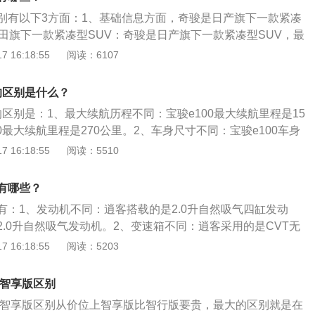
环境有好处。
别有以下3方面：1、基础信息方面，奇骏是日产旗下一款紧凑
丰田旗下一款紧凑型SUV：奇骏是日产旗下一款紧凑型SUV，最
1款2.5LCVTXVPremium至尊领航版4WD，荣放是丰田旗下
 16:18:55
阅读：6107
最新款顶配车型是2020款双擎2.5L四驱旗舰版；2、尺寸方
距要比荣放长：奇骏最新款顶配版车身长宽高为4675(mm)x
0的区别是什么？
24(mm)，轴距为2706(mm)，荣放最新款顶配版车身长宽高为4600
00的区别是：1、最大续航历程不同：宝骏e100最大续航里程是15
m)x1680(mm)，轴距为2690(mm)。整体车身方面，奇骏顶配版车
200最大续航里程是270公里。2、车身尺寸不同：宝骏e100车身
车身长，同时奇骏顶配版轴距也要比荣放顶配版轴距长；3、
、宽1506mm、高1670mm；e200车身尺寸是长2497mm、宽1
 16:18:55
阅读：5510
一台2.5L自然吸气发动机而荣放搭载一台2.5L自然吸气发动
6mm。3、最小离点间隙不同：宝骏e100最小离点间隙是130m
.5L自然吸气发动机，最大马力181Ps，最大功率133kW，最
间隙是125mm。
匹配CVT无级变速(模拟7挡)变速箱；荣放搭载一台2.5L自然吸
有哪些？
78Ps，最大功率131kW，最大扭矩221N·m，匹配E-CVT
有：1、发动机不同：逍客搭载的是2.0升自然吸气四缸发动
时搭载是一台电动机，最大马力174Ps，最大功率128kW。
.0升自然吸气发动机。2、变速箱不同：逍客采用的是CVT无
荣放顶配版要比奇骏顶配版更加强劲。
用的是6速手动和7速CVT无级变速箱。3、尺寸不同：逍客长
 16:18:55
阅读：5203
m、1783mm、1606mm，轴距是2630mm；奇骏长宽高分别是
mm、1722mm，轴距是2706mm。
和智享版区别
版和智享版区别从价位上智享版比智行版要贵，最大的区别就是在