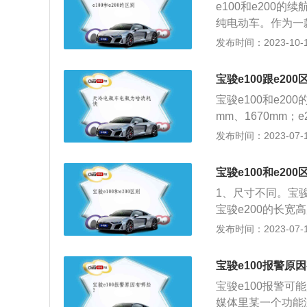
e100和e200的
纯电动车。作为一
00的最大续航里程
发布时间：2023-10-12
0公里，完全可以
出行。而且还增加
宝骏e100跟e200
理，感觉比e100更
宝骏e100和e20
W。E200在安全
mm、1670mm；
全性。同时为了提
地间隙不同：宝骏e
发布时间：2023-07-17
增加了四向座椅调
3、车重不同：宝骏e
0两款车的生产厂
宝骏e100和e200
最大马力为39ps，
1、尺寸不同。宝骏e
不同，即价格也不
宝骏e200的长宽高
色新能源牌照的，
宝骏e100车身重
发布时间：2023-07-17
很多限牌的城市，
100的离地间隙可
的，电动机在运行
同。宝骏e200在
是更好的。
宝骏e100报警原
是低噪音风机，并
宝骏e100报警
力学，坐起来会比
媒体里某一个功能