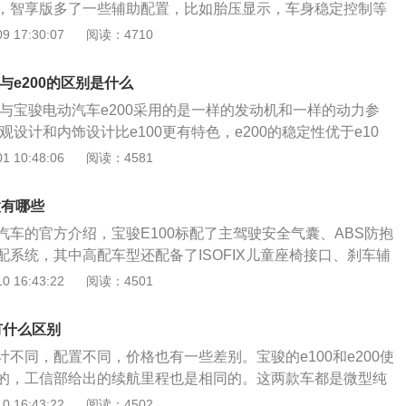
，智享版多了一些辅助配置，比如胎压显示，车身稳定控制等
骏新出的两款车型，在预算许可的情况下，智享版的驾驶体验
 17:30:07
阅读：4710
好很多，虽然价位贵了一点点，但是在配置方面多了功能，智
影像以及无钥匙启动和进入功能，让整体看起来高档很多，而
0与e200的区别是什么
也省心了不少。智享版有驾驶位车窗升降以及防夹手功能。这
0与宝骏电动汽车e200采用的是一样的发动机和一样的动力参
车型对比，属于性价比较高的。当然对于追求动力的车主来
外观设计和内饰设计比e100更有特色，e200的稳定性优于e10
别就不是很明显，但在价格相差一万的前提下，购买智享版感
指除汽油发动机柴油发动机之外的其他能源汽车，新能源汽车
 10:48:06
阅读：4581
低，对环境比较友好，采用非常规的车用燃料作为动力来源。
是指采用两个或多个驱动系统联合使用的车辆，汽车的行驶由
置有哪些
提供，目前大部分新能源汽车都是采用混合动力形式。纯电动
汽车的官方介绍，宝骏E100标配了主驾驶安全气囊、ABS防抱
蓄电池作为动力源的汽车，通过电池向汽车提供电能驱动车辆
配系统，其中高配车型还配备了ISOFIX儿童座椅接口、刹车辅
制系统和车身稳定控制系统。截止到2019年12月，市面上在售
 16:43:22
阅读：4501
备了主副驾驶座安全气囊、ABS防抱死系统、制动力分配系
、牵引力控制系统和车身稳定系统，可以在一定程度上增加汽
0有什么区别
。对于一些中高档汽车来说，它们还会配备车道偏离预警系
不同，配置不同，价格也有一些差别。宝骏的e100和e200使
系统、主动刹车/主动安全系统和道路交通标识识别系统，进一
的，工信部给出的续航里程也是相同的。这两款车都是微型纯
。当然，安全配置再多也是次要的，真正决定驾驶安全的还是
汽车是可以使用绿色新能源牌照的，在国家政策的鼓励下，有
 16:43:22
阅读：4502