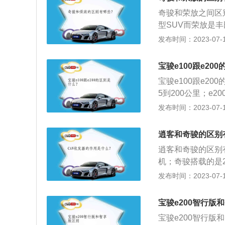
放，这对保护地球
奇骏和荣放之间区
型SUV而荣放是
新款顶配车型是202
发布时间：2023-07-17
一款紧凑型SUV，
面，奇骏车身以及轴
宝骏e100跟e20
1830(mm)x17
宝骏e100跟e2
(mm)x1855(m
5到200公里；e
身要比荣放顶配版
尺寸是长2488mm
发布时间：2023-07-17
动力方面，奇骏搭载
526mm、高161
机：奇骏搭载一台2
m；e200最小离点
大扭矩239N·m，
逍客和奇骏的区别
气发动机，最大马力1
逍客和奇骏的区别
无级变速变速箱，同
机；奇骏搭载的是2
从动力输出来看，
极变速箱；奇骏采
发布时间：2023-07-17
宽高分别是4315m
4675mm、1820
宝骏e200智行版
宝骏e200智行