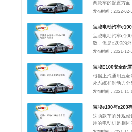
两款车的配置方面
配置。这款车是宝
发布时间：2022-02-09
感要比智行版感觉
享版配置了多倒车
宝骏电动汽车e10
且在日常驾驶过程
宝骏电动汽车e10
种配置跟同级别的
数，但是e200的
说，这两款车的区
0。新能源汽车是
发布时间：2021-12-01
觉划得来些。
的废气排放量比较
其中混合动力汽车
宝骏E100安全配
多个驱动系统共同
根据上汽通用五菱
汽车是指采用单一
死系统和制动力分
运行。
助系统、牵引力控
发布时间：2021-11-10
的汽车大部分都配
统、刹车辅助系统
宝骏e100与e20
车行驶时的稳定性
这两款车的外观设计
统、车道保持辅助
用的电动机是相同
步提高了用车安全
电动汽车。纯电动
发布时间：2021-11-10