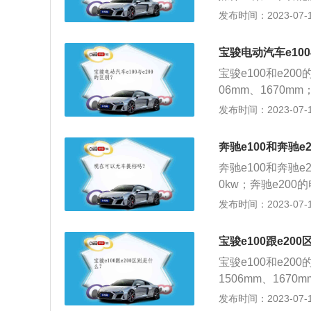
里程数可达到270
位没有扣安全带，
发布时间：2023-07-17
底：检查一下手刹
一个功能没关，例
宝骏电动汽车e100
宝骏e100和e20
06mm、1670mm
离地间隙不同：宝骏
发布时间：2023-07-17
m。3、车重不同：宝
e200两款车的
奔驰e100和奔驰e
机最大马力为39p
奔驰e100和奔驰
0kw；奔驰e20
分别为2488mm、1
发布时间：2023-07-17
6mm、1616mm
公里；奔驰e200
宝骏e100跟e20
00的最小离地间隙
宝骏e100和e20
1506mm、1670
小离地间隙不同：宝
发布时间：2023-07-17