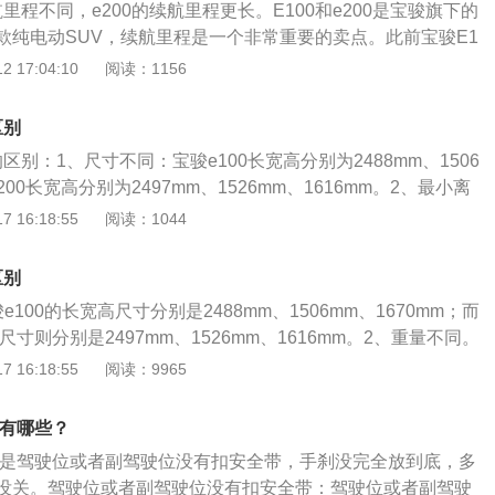
续航里程不同，e200的续航里程更长。E100和e200是宝骏旗下的
款纯电动SUV，续航里程是一个非常重要的卖点。此前宝骏E1
为155-200公里，但这次宝骏E200的最大续航里程可以达到27
 17:04:10
阅读：1156
满足大部分用户在城市的日常通勤，甚至在周边城市进行公路
了智能供电功能，让您的出行更加安全。E200空房间设计合
区别
舒适宽敞。e100的动力电机为10kW，e200的动力电机为15k
0的区别：1、尺寸不同：宝骏e100长宽高分别为2488mm、1506
方面，e200通过减少AB柱盲区、扩大后视镜视野来提升驾驶安
e200长宽高分别为2497mm、1526mm、1616mm。2、最小离
高乘坐舒适性，还改进了座椅的包裹性，更充分的支撑腰部，
100最小离地间隙为130mm；e200最小离地间隙为125mm。
 16:18:55
阅读：1044
节功能。
100车重为849千克；e200车重为860千克。宝骏e100和e20
商都为上汽通用五菱，发动机为纯电动39马力电动机，电动机
区别
电动机总功率为29kw。4、价格不同：宝骏e100和e200配置
100的长宽高尺寸分别是2488mm、1506mm、1670mm；而
同。这两款车都是微型纯电动汽车。纯电动汽车是可以使用绿
尺寸则分别是2497mm、1526mm、1616mm。2、重量不同。
在国家政策的鼓励下，有很多消费者都购买了纯电动汽车。在
849千克，宝骏e200车身重860千克。3、离地间隙不同。宝骏e
 16:18:55
阅读：9965
绿色新能源牌照是不需要摇号的。纯电动汽车的优点是有很多
达130mm，而宝骏e200的离地间隙则可达125mm。4、配置不
时没有多余的噪音和抖动，纯电动汽车在行驶时车内的静谧性
宝骏e100的基础上，在中央空调部分采取了隔音降噪措施，用的
因有哪些？
且车身的减震工作能力是比较强大的。同时座椅设计合乎人体
可能是驾驶位或者副驾驶位没有扣安全带，手刹没完全放到底，多
较舒适。电瓶采用的是锂电池设计，可以储备大量动能，续航
没关。驾驶位或者副驾驶位没有扣安全带：驾驶位或者副驾驶