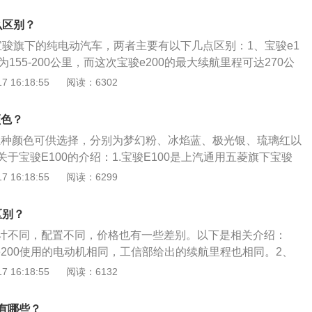
骏e100车重为849千克；e200车重为860千克。宝骏e100和
生产厂商都为上汽通用五菱，发动机为纯电动39马力电动机，电动
什么区别？
s，电动机总功率为29kw。
都是宝骏旗下的纯电动汽车，两者主要有以下几点区别：1、宝骏e1
155-200公里，而这次宝骏e200的最大续航里程可达270公
间设计合理，感觉比e100舒适，也宽敞许多，e100动力电机为10
 16:18:55
阅读：6302
5千瓦。3、e200在安全方面，提高乘坐的舒适性，还改进了座椅
的支撑更充分，并增加了4向座椅调节功能。
颜色？
有五种颜色可供选择，分别为梦幻粉、冰焰蓝、极光银、琉璃红以
于宝骏E100的介绍：1.宝骏E100是上汽通用五菱旗下宝骏
，2019款宝骏E100分别增加两款续航为250km的车型，分
 16:18:55
阅读：6299
。2.宝骏E100前脸采用孔状的格栅，线条流畅。A柱进行熏
车身的设计，营造出悬浮式车顶的视觉效果。
区别？
计不同，配置不同，价格也有一些差别。以下是相关介绍：
和e200使用的电动机相同，工信部给出的续航里程也相同。2、
用绿色新能源牌照，在国家政策的鼓励下，有很多消费者都贝
 16:18:55
阅读：6132
纯电动汽车的优点是有很多，电动机在运行时没有多余的噪音
t驶时车内的静谧性更好。4、纯电动汽车在行驶时没有尾气排
有哪些？