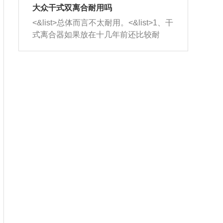
室，最后形成废气排出，就可以让三元
无法制作，需要将车辆送到修理厂或4s
造成烧机油。<&list>3、机油粘度。使用
大众干式双离合耐用吗
催化器得到清洗，排气管堵塞的情况就
店；<&list>2.车辆半轴套管防尘罩破
机油粘度过小的话，同样会有烧机油现
<&list>总体而言不太耐用。<&list>1、干
能够得到解决。
裂，破裂后会出现漏油现象，使半轴磨
象，机油粘度过小具有很好的流动性，
式离合器如果放在十几年前还比较耐
损严重，磨损的半轴容易损坏，产生异
容易窜入到气缸内，参与燃烧。<&list>
用，但是由于现在的汽车发动机动力输
响；<&list>3.稳定器的转向胶套和球头
4、机油量。机油量过多，机油压力过
出越来越高，使得干式离合器散热不足
老化，一般是使用时间过长造成的。解
大，会将部分机油压入气缸内，也会出
的缺陷也逐渐暴露出来。<&list>2、由于
决方法是更换新的质量好的转向橡胶套
现烧机油。<&list>5、机油滤清器堵塞：
干式双离合的工作环境暴露在空气中，
和球头。
会导致进气不畅，使进气压力下降，形
而离合器的散热也是通离合器罩上面的
成负压，使机油在负压的情况下吸入燃
几个小孔来进行散热。但是在行驶过程
烧室引起烧机油。<&list>6、正时齿轮或
中变速箱需要换挡，就不得不使得离合
链条磨损：正时齿轮或链条的磨损会引
器频繁工作。<&list>3、长时间的低速行
起气阀和曲轴的正时不同步。由于轮齿
驶以及过于频繁的启停，导致离合器的
或链条磨损产生的过量侧隙，使得发动
温度不断升高，而低速行驶时空气流动
机的调节无法实现：前一圈的正时和下
效率不高，无法将离合器中的热量有效
一圈可能就不一样。当气阀和活塞的运
的带走，导致离合器内部的温度不断升
动不同步时，会造成过大的机油消耗。
高，加速离合器的磨损。
解决方法：更换正时齿轮或链条。<&list
>7、内垫圈、进风口破裂：新的发动机
设计中，经常采用各种由金属和其他材