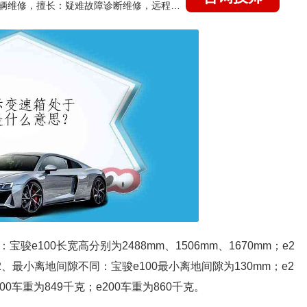
国家认证的汽车维修技师，15年德美日等各系车辆维修，擅长：疑难故障诊断维修，远程维修技术指导
宝骏e100长宽高分别为2488mm、1506mm、1670mm；e2
m。2、最小离地间隙不同：宝骏e100最小离地间隙为130mm；e2
0车重为849千克；e200车重为860千克。