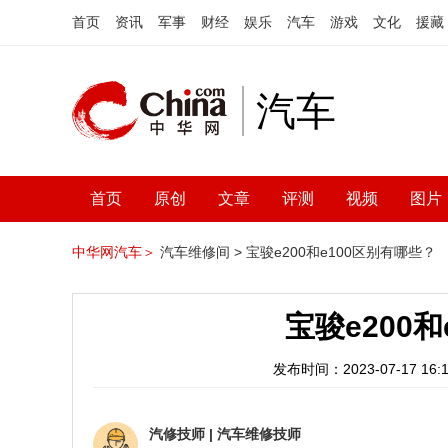
首页
资讯
军事
财经
娱乐
汽车
游戏
文化
援藏
汽车
首页
原创
文章
评测
视频
图片
中华网汽车＞
汽车维修间 >
宝骏e200和e100区别有哪些？
宝骏e200
发布时间：2023-07-17 16:1
汽修技师
|
汽车维修技师