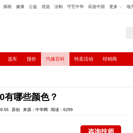
插画
健康
公益
优选
法制
守艺中华
应急中国
更多
地
选车
报价
汽修百科
特卖活动
经销商
00有哪些颜色？
8:55
原创
来源：中华网
阅读：6299
咨询技师