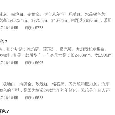
，新宝来的研发以中国的传统舞狮为灵感。从车前45度角看过
经典有一定的差异，新宝来看起来更大气，气度非凡，狮眼式
林灰、极地白、镭射金、喀什米尔棕、玛瑙红、水晶银等颜
慑的力量散发出来，从车身侧面看过去，新宝来的车身线条更
为4523mm、1775mm、1467mm，轴距为2610mm，采用
加修长，动静之间彰显舞狮的灵动与威猛。
，搭配高亮黑钢琴漆面板装饰，搭载新车载导航多媒体系统。
 16:18:55
阅读：5778
镀铬和高亮黑装饰的多功能按键，并配置高级真皮双拼撞色座
换挡提示功能、标配电动助力转向系统，全系采用空气动力学
颜色？
个颜色，其分别是：冰焰蓝、琉璃红、极光银、梦幻粉和糖果白。
00为例，其是一款微型车，车身尺寸是：长2488mm、宽1506m
轴距为1600mm，最小离地间隙为130mm，车身重量为849k
 16:18:55
阅读：5605
e100前悬架是麦弗逊式独立悬架，后悬架是单臂式后独立悬架，
动机，最大马力是40ps，最大功率是29kw，最大扭矩是110
是1挡固定齿比变速箱。
、极地白、海贝金、玫瑰红、锰石黑、闪光银和魔力灰。汽车
颜色的车型，是因为彰显这款汽车的年轻化，无论是年轻人还
在这些颜色中找到自己喜欢的。宝来是一汽大众第一款自主设
 16:18:55
阅读：5538
是一款“传承经典，超越经典”的车，定位于紧凑型轿车。在车
宽高分别为4523mm、1775mm、1467mm，轴距为2610
颜色？