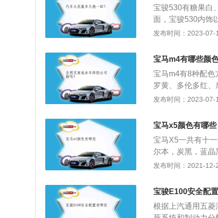
宝骏530有糖果
面，宝骏530内
计，全黑软包覆的
发布时间：2023-07-17
车身尺寸是长469
积是52升。这款车
宝马m4有哪些颜
08千瓦。
宝马m4有8种配
罗黄、多伦多红、
色：宝马m4的8
发布时间：2023-07-17
觉。驾驶白色配色
宜，符合大众审美
宝马x5颜色有哪些
宝马X5一共有十
尔本，炭黑，蓝晶
者提供了多种选择
发布时间：2021-12-24
tors的模型，2
的最后一次改款，
宝骏E100安全配
平台成为前轮驱动
根据上汽通用五菱
感应开启，导航和
死系统和制动力分