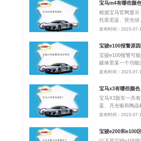
宝马m4有哪些颜
根据宝马官网显示
托里尼蓝、荧光绿
热情似火，所到之
发布时间：2023-07-17
逐中激扬灵感，释
带气场，感受锋芒
宝骏e100报警原
力不容小觑。以宝马
宝骏e100报警
03/1887/140
媒体里某一个功能
牛米，与之匹配的
位没有扣安全带，
发布时间：2023-07-17
底：检查一下手刹
一个功能没关，例
宝马x3有哪些颜色
宝马X3新车一共
蓝、月光银和陶晶
型，独具个性，引
发布时间：2023-07-17
rive智能全轮驱
的设计融为一体，
宝骏e200和e10
力。动力亮点：20
以下是宝骏e100和