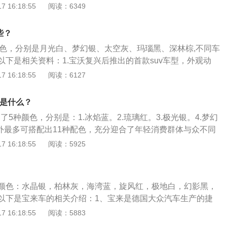
动机，另一款是1.5升涡轮增压发动机。有关宝骏530的资料如
 16:18:55
阅读：6349
宝骏530七座版自动挡车型搭载了型号为N15T的全新1.5T发
仍150马力，峰值扭矩为250牛·米。传动系统匹配的是型号
些？
CVT变速箱，可模拟8速。2、外观方面：宝骏530新车的前脸采
种颜色，分别是月光白、梦幻银、太空灰、玛瑙黑、深林棕,不同车
的六边形进气格栅，两侧的前大灯组运用分体式设计。LED日
以下是相关资料：1.宝沃复兴后推出的首款suv车型，外观动
长的造型设计，并使用镀铬饰条将其与进气格栅相结合。3、
座的座位组合方式。2.宝沃bx7是由德国设计中心前期开发，
 16:18:55
阅读：6127
30将根据车型的不同提供LED日间行车灯、前泊车雷达、天
别克的直瀑式进气格栅设计，中央为宝沃品牌的菱形LOGO，
车影像、行李架、鲨鱼鳍天线等配置。
灯与进气格栅相连，大灯灯组造型也十分犀利，远近光灯采用
别是什么？
内部还融入了leD转向灯和日间行车灯。B柱和C柱采用黑色涂
出了5种颜色，分别是：1.冰焰蓝。2.琉璃红。3.极光银。4.梦幻
新车车窗轮廓采用镀铬装饰，加上车型的镀铬行李架，看上去
此外最多可搭配出11种配色，充分迎合了年轻消费群体与众不同
新车采用双色多辐式轮圈，在车顶还装有全景式天窗。
和B柱采用了黑色涂装，看起来酷劲十足。宝骏E100整体设计
 16:18:55
阅读：5925
方面新车配备了夸张的前大灯，中间则是密集打孔式进气格
身以及黄色的车顶，相当时尚。尾部方面，新车配备了飞翼状
间则是通过光带相连，很有未来感。
颜色：水晶银，柏林灰，海湾蓝，旋风红，极地白，幻影黑，
以下是宝来车的相关介绍：1、宝来是德国大众汽车生产的捷
四代产品，除轿车版本之外，也有旅行车的版本。2、宝来外
 16:18:55
阅读：5883
，内饰简约实用，采用自动雨滴感应的雨刮器和自动空调系