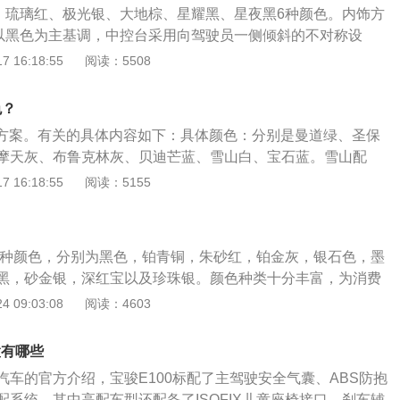
白、琉璃红、极光银、大地棕、星耀黑、星夜黑6种颜色。内饰方
饰以黑色为主基调，中控台采用向驾驶员一侧倾斜的不对称设
中控面板提升了整车内饰质感。宝骏530是一款紧凑型suv，其
 16:18:55
阅读：5508
0毫米、宽1835毫米、高1750毫米，轴距为2750毫米，油箱容
搭载1.5l涡轮增压的发动机，最大马力为147匹，最大功率为1
色？
色方案。有关的具体内容如下：具体颜色：分别是曼道绿、圣保
摩天灰、布鲁克林灰、贝迪芒蓝、雪山白、宝石蓝。雪山配
种外观配色中，雪山白配色最美，给人一种非常端庄优雅的感
 16:18:55
阅读：5155
宝马m4的用户看起来更加自信，充满阳光。这种配色男女皆
。值得一提的是，白色汽车夜间行驶的安全性会更高。
一种颜色，分别为黑色，铂青铜，朱砂红，铂金灰，银石色，墨
黑，砂金银，深红宝以及珍珠银。颜色种类十分丰富，为消费
。华晨宝马价格最便宜的就是宝马1系。BMW1系列是BMWMo
 09:03:08
阅读：4603
015年，改型的宝马1系在日内瓦车展上亮相，这是更换前BMW1系
下一代1系将不再使用后轮驱动，而将使用宝马UKL前轮驱动
置有哪些
车辆。在低配款的基础上增加了无钥匙进入系统，后备箱支持
汽车的官方介绍，宝骏E100标配了主驾驶安全气囊、ABS防抱
汽车联网的多媒体功能已添加，多媒体还支持智能电话互连功
配系统，其中高配车型还配备了ISOFIX儿童座椅接口、刹车辅