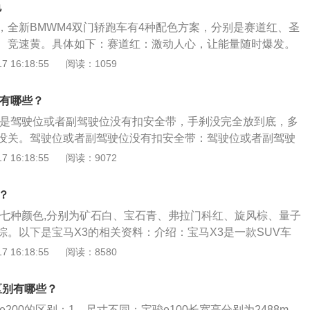
色
，全新BMWM4双门轿跑车有4种配色方案，分别是赛道红、圣
、竞速黄。具体如下：赛道红：激动人心，让能量随时爆发。
处汇聚全场目光。圣托里尼蓝：直击灵魂的圣托里尼蓝，在角
 16:18:55
阅读：1059
放桀骜激情。荧光绿：强势吸睛，给人震撼的视觉冲击力，自
出鞘。竞速黄：自有尊贵态度的竞速黄，夺目降临，让赛道实
因有哪些？
M42023款M4双门轿跑车雷霆版为例，车身长宽高分别为48
可能是驾驶位或者副驾驶位没有扣安全带，手刹没完全放到底，多
2mm。搭载3.0T510马力L6发动机，最大功率375kW，最大扭矩650
没关。驾驶位或者副驾驶位没有扣安全带：驾驶位或者副驾驶
是一款8挡手自一体变速箱。（数据来源于有驾官网）
副驾驶不扣安全带也会滴滴响，扣了就不响;手刹没完全放到
 16:18:55
阅读：9072
是否没完全放到底;多媒体里某一个功能没关：可能多媒体里某
如打开了WiFi自动查找，给关，就没声音。
？
有七种颜色,分别为矿石白、宝石青、弗拉门科红、旋风棕、量子
棕。以下是宝马X3的相关资料：介绍：宝马X3是一款SUV车
入了新SUV运动型多功能车的概念，并且装备了宝马的专利xD
 16:18:55
阅读：8580
动系统。宝马X3将运动型多用途车特有的外形比例与经典和创新
外形清新年轻，同时也强调了宝马品牌的设计特征，结实有
0区别有哪些？
20款X3将继续搭载B48型2.0T发动机，最大功率根据车型的不
e200的区别：1、尺寸不同：宝骏e100长宽高分别为2488m