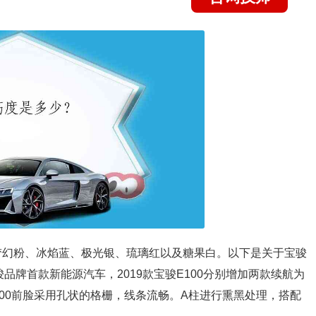
为梦幻粉、冰焰蓝、极光银、琉璃红以及糖果白。以下是关于宝骏
宝骏品牌首款新能源汽车，2019款宝骏E100分别增加两款续航为
E100前脸采用孔状的格栅，线条流畅。A柱进行熏黑处理，搭配