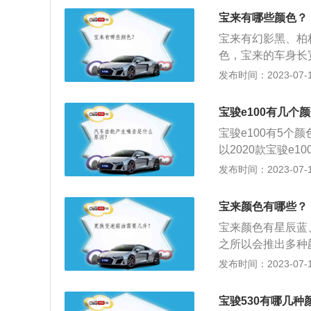
统。3、在外形上
宝来有哪些颜色？
去，新宝来与宝来
宝来有幻影黑、柏
的前大灯有一种威
色，宝来的车身长宽高
加流畅而优雅，更
环抱式中控台设计
发布时间：2023-07-17
宝来方向盘集成了
椅，同时还配备了
宝骏e100有几个
优化底盘。
宝骏e100有5
以2020款宝骏e1
m、高1670mm，
发布时间：2023-07-17
g。2020款宝骏
其搭载了永磁同步电
宝来颜色有哪些？
nm，与其匹配的
宝来颜色有星辰蓝
之所以会推出多种
是中年人，都能够
发布时间：2023-07-17
计的车型，被誉为
身尺寸方面，宝来的长
宝骏530有哪几种
mm。