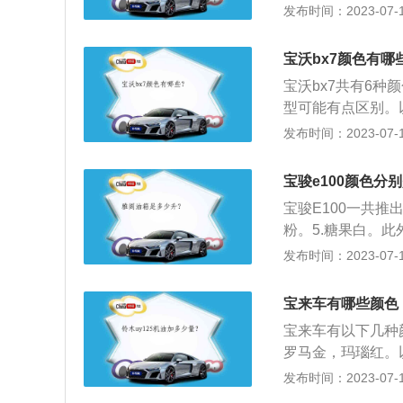
1.8升自然吸气发
发布时间：2023-07-17
下：1、动力方面：
动机，它的最大功率
宝沃bx7颜色有哪
为CTF25的全新
宝沃bx7共有6
用了双横幅镀铬式
型可能有点区别。
间行车灯采用了狭
感，并且有5座、7
发布时间：2023-07-17
配置方面：宝骏5
前脸采用了类似于
窗、全景天窗、倒
新车前脸两侧的大
宝骏e100颜色分
一体式设计，灯组
宝骏E100一共推
装，整体性较强，
粉。5.糖果白。
很上档次。此外，
的消费心理；A柱
发布时间：2023-07-17
小巧、时尚，细节
栅。配合白色的车
宝来车有哪些颜色
的尾灯，两尾灯之
宝来车有以下几种
罗马金，玛瑙红。
达系列小轿车的第
发布时间：2023-07-17
型方正，线条硬朗