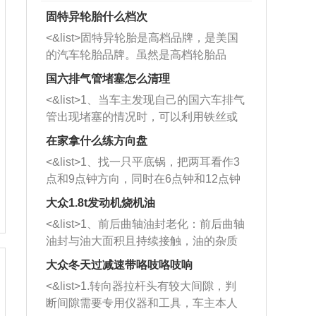
固特异轮胎什么档次
<&list>固特异轮胎是高档品牌，是美国
的汽车轮胎品牌。虽然是高档轮胎品
牌，但是中高低端的轮胎都有生产，这
国六排气管堵塞怎么清理
也是为了更好的开拓市场。
<&list>1、当车主发现自己的国六车排气
管出现堵塞的情况时，可以利用铁丝或
者是细棍，直接将杂物给取出来，如果
在家拿什么练方向盘
堵塞情况比较严重，也可以采取应急措
<&list>1、找一只平底锅，把两耳看作3
施。 <&list>2、直接利用木棍将所有的
点和9点钟方向，同时在6点钟和12点钟
杂物推到排气管里面的位置处，然后将
方向做一个标记。 <&list>2、双手握住
三元催化器拆解开，就可以将堵塞的东
大众1.8t发动机烧机油
平底锅两耳，然后往左打半圈、一圈、
西取出来。但如果是因为积碳过多引起
<&list>1、前后曲轴油封老化：前后曲轴
一圈半的练习，往右同样也要打相同的
的堵塞，就需要将三元催化器泡在草酸
油封与油大面积且持续接触，油的杂质
圈数。 <&list>3、最后强调要反复练
中进行清洗。 <&list>3、也可以利用清
和发动机内持续温度变化使其密封效果
习，这样就可以形成肌肉记忆，在真实
大众冬天过减速带咯吱咯吱响
洗剂对堵塞的情况得到解决，将清洗剂
逐渐减弱，导致渗油或漏油。<&list>2、
驾驶车辆时，不需要记忆也能打好方
放在燃油箱中，与燃油混合后，车辆启
<&list>1.转向器拉杆头有较大间隙，判
活塞间隙过大：积碳会使活塞环与缸体
向。
动时，就可以和汽油一起进入到燃烧
断间隙需要专用仪器和工具，车主本人
的间隙扩大，导致机油流入燃烧室中，