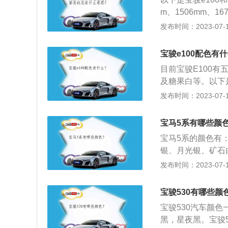
同有三种调校，184马
m、1506mm、16
ve30i），传动
2、最小离地间隙不
发布时间：2023-07-17
125mm。3、车重
宝骏e100配色有
目前宝骏E100
及糖果白等。以下是
出的首款纯电动汽车
发布时间：2023-07-17
千瓦，但电池容量上
色同为22度电。3
宝马5系有哪些颜
持在200公里左右
宝马5系的颜色有
银、月光银、矿石
长宽高尺寸为5047*
发布时间：2023-07-17
的V8发动机，最大功
00转/分)，最高时
宝骏530有哪些颜
宝骏530汽车颜
黑，星夜黑。宝骏