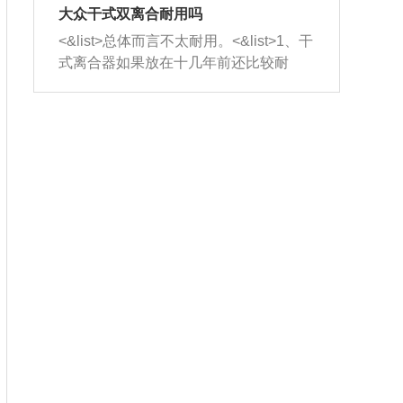
室，最后形成废气排出，就可以让三元
无法制作，需要将车辆送到修理厂或4s
造成烧机油。<&list>3、机油粘度。使用
大众干式双离合耐用吗
催化器得到清洗，排气管堵塞的情况就
店；<&list>2.车辆半轴套管防尘罩破
机油粘度过小的话，同样会有烧机油现
<&list>总体而言不太耐用。<&list>1、干
能够得到解决。
裂，破裂后会出现漏油现象，使半轴磨
象，机油粘度过小具有很好的流动性，
式离合器如果放在十几年前还比较耐
损严重，磨损的半轴容易损坏，产生异
容易窜入到气缸内，参与燃烧。<&list>
用，但是由于现在的汽车发动机动力输
响；<&list>3.稳定器的转向胶套和球头
4、机油量。机油量过多，机油压力过
出越来越高，使得干式离合器散热不足
老化，一般是使用时间过长造成的。解
大，会将部分机油压入气缸内，也会出
的缺陷也逐渐暴露出来。<&list>2、由于
决方法是更换新的质量好的转向橡胶套
现烧机油。<&list>5、机油滤清器堵塞：
干式双离合的工作环境暴露在空气中，
和球头。
会导致进气不畅，使进气压力下降，形
而离合器的散热也是通离合器罩上面的
成负压，使机油在负压的情况下吸入燃
几个小孔来进行散热。但是在行驶过程
烧室引起烧机油。<&list>6、正时齿轮或
中变速箱需要换挡，就不得不使得离合
链条磨损：正时齿轮或链条的磨损会引
器频繁工作。<&list>3、长时间的低速行
起气阀和曲轴的正时不同步。由于轮齿
驶以及过于频繁的启停，导致离合器的
或链条磨损产生的过量侧隙，使得发动
温度不断升高，而低速行驶时空气流动
机的调节无法实现：前一圈的正时和下
效率不高，无法将离合器中的热量有效
一圈可能就不一样。当气阀和活塞的运
的带走，导致离合器内部的温度不断升
动不同步时，会造成过大的机油消耗。
高，加速离合器的磨损。
解决方法：更换正时齿轮或链条。<&list
>7、内垫圈、进风口破裂：新的发动机
设计中，经常采用各种由金属和其他材