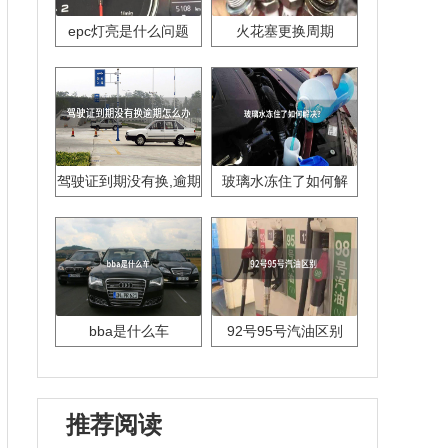
epc灯亮是什么问题
火花塞更换周期
驾驶证到期没有换,逾期
玻璃水冻住了如何解
怎么办??
决？
bba是什么车
92号95号汽油区别
推荐阅读