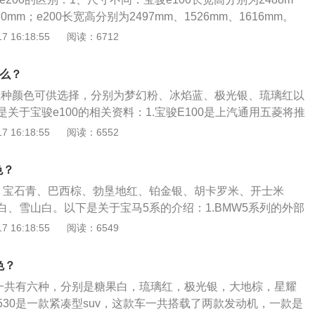
力（xDrive25i）、224马力（xDrive28i）和252马力（xDri
70mm；e200长宽高分别为2497mm、1526mm、1616mm。
系统匹配8速手自一体变速箱，同时全系标配xDrive四驱系统。
同：宝骏e100最小离地间隙为130mm；e200最小离地间隙为
 16:18:55
阅读：6712
不同：宝骏e100车重为849千克；e200车重为860千克。
什么？
有五种颜色可供选择，分别为梦幻粉、冰焰蓝、极光银、琉璃红以
关于宝骏e100的相关资料：1.宝骏E100是上汽通用五菱将推
，于2016年10月正式上市。2.电动机峰值功率4款车同为29
 16:18:55
阅读：6552
却分了是三种，19.2度、22度、24度，橘色的与其中一款黑
.车辆的最高车速都超过了100公里/小时，但最大续航或只能维
色？
。
：宝石青、巴西棕、勃垦地红、铂金银、胡卡罗米、开士米
白、雪山白。以下是关于宝马5系的介绍：1.BMW5系列的外部
1860*1491(毫米)，轴距为2888毫米。2.BMW5配备来自7系
 16:18:55
阅读：6549
率245千瓦/333马力(6100转/分)，最大扭矩达450牛顿米(36
速250公里，0-100公里加速仅需5.9秒。
色？
色一共有六种，分别是糖果白，琉璃红，极光银，大地棕，星耀
530是一款紧凑型suv，这款车一共搭载了两款发动机，一款是