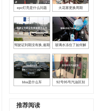
epc灯亮是什么问题
火花塞更换周期
驾驶证到期没有换,逾期
玻璃水冻住了如何解
怎么办??
决？
bba是什么车
92号95号汽油区别
推荐阅读