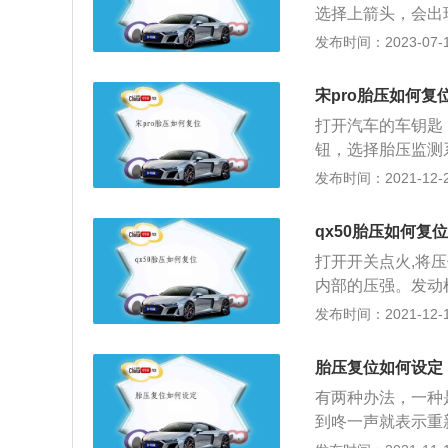
选择上箭头，会出
轮胎气压数据进行
上有个小黑钮，会出
发布时间：2023-07-17
压监测：当某轮胎
回，熄火后重新启动
转速比其他车轮快
4采用的是直接式
接式轮胎报警系统
宋pro胎压如何复
里的压力传感器来
监控系统(TPM
打开汽车的车钥匙
发送到中央接收器
装备直接传感器，
钮，选择胎压监测
太低或漏气时，系
合式系统可以降低
选择yes，即可复
发布时间：2021-12-22
行检查和气压补充
缺陷。但是，它仍
11日正式上市。
一段路程后自动复
据。
型。其中燃油车的市场
qx50胎压如何复位
e2.0设计语言，
打开开关点火,将
车的动力性能良好
内部的压强。发动
使汽车在工作效率
动机的损坏，那么
发布时间：2021-12-16
要的作用的是胎压
还有特别装置在副
胎压复位如何设定
亮点就是全景摄像
有两种办法，一种
说也不大，但还是
到咚一声就表示重
车时，它就是驾驶
能够重新保存设定