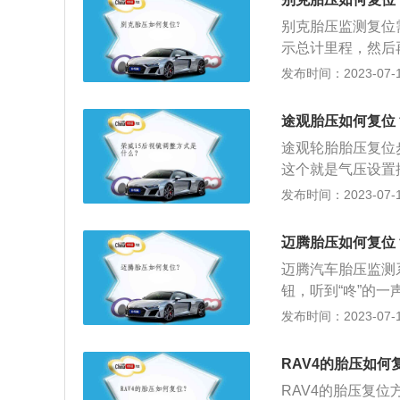
统就会存储此时的
别克胎压监测复位需
示总计里程，然后再
示灯开始闪烁，当
发布时间：2023-07-17
下：1、别克的商
人们一种起点高并
途观胎压如何复位
途观轮胎胎压复位
这个就是气压设置
这个按键不放。直
发布时间：2023-07-17
成。胎压不足怎么
常胎压后，复位胎
迈腾胎压如何复位
到汽车维修店进行
迈腾汽车胎压监测
足，但轮胎没有破
钮，听到“咚”的
胎压监测的工作原
动清除原先的数据
发布时间：2023-07-17
无线发射器将压力
在汽车行驶过程中
警，以确保行车安
RAV4的胎压如何
式胎压监测装置是
RAV4的胎压复位
压，利用无线发射