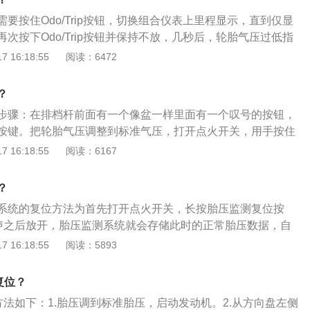
正常胎压数据，然后自动清除原先的胎压数据。
要按住Odo/Trip按钮，切换组合仪表上里程显示，直到仅显
次按下Odo/Trip按钮并保持不放，几秒后，轮胎气压过低指
听到两声蜂鸣声后，表明复位完成。关于别克的更多信息如
 16:18:55
阅读：6472
标图案是以一个圆圈中包含三个盾为基本图案。2、它的排列给
不断攀登的感觉，象征着一种积极进取，不断登攀的精神。
？
步骤：在排档杆前面有一个像盆一样里面有一个叹号的按钮，
按键。把轮胎气压调整到标准气压，打开点火开关，用手按住
到仪表上出现一个相同的黄色的灯，直到这个灯熄灭，设定完
 16:18:55
阅读：6167
办：如果汽车的轮胎看不出什么损伤时，可直接进行充气至正
压系统就行。如果检查汽车轮胎发现轮胎被扎，就需要及时开
？
补胎后，再重新充气即可。如果充完气一段时间后提示胎压不
系统的复位方法为首先打开点火开关，长按胎压监测复位按
洞，可能是因为轮毂变形造成的漏气，建议检查轮毂并更换。
一声之后放开，胎压监测系统就会存储此时的正常胎压数据，自
理是：利用安装在轮胎里的压力传感器测量轮胎的气压，使用
，最后仪表盘的故障灯熄灭，胎压复位就完成了。胎压监测是
 16:18:55
阅读：5893
信息从轮胎内部发送到中央接收器模块上。
对轮胎气压进行实时自动监测，并对轮胎漏气和低气压进行报
全。常用的胎压监测方式有以下3种：直接式胎压监测：直接
复位？
利用安装在每一个轮胎里的压力传感器来直接测量轮胎的气
方法如下：1.胎压调到标准胎压，启动发动机。2.从方向盘左侧
器将压力信息从轮胎内部发送到中央接收器模块上，然后对各