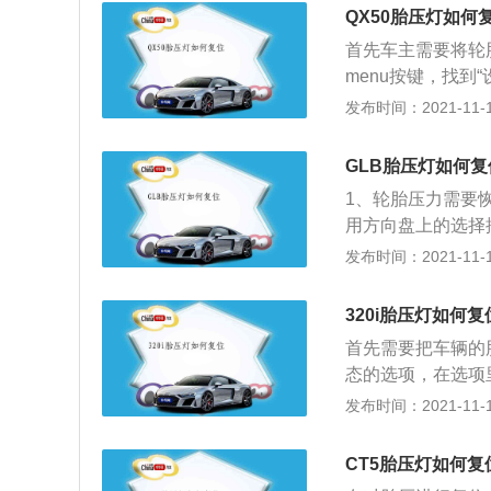
明汽车的轮胎出现
QX50胎压灯如何
要及时调整。汽车
首先车主需要将轮
汽车轮胎爆胎等现
menu按键，找到
项，点击该选项，
发布时间：2021-11-10
般在轮胎胎压出现
需要及时进行处理
GLB胎压灯如何复
进行处理，避免出
1、轮胎压力需要
太高也不能太低，
用方向盘上的选择
是，车主平时经常
找到“轮胎”并点
发布时间：2021-11-10
的全面检查，减少
向盘左侧“OK”按
在路面，如果在道
320i胎压灯如何复
下，拆卸螺母时要
首先需要把车辆的
车辆底盘支撑点下
态的选项，在选项
如果贴合牢固而无
重新启动车辆，重
发布时间：2021-11-10
步固定。最后用工
轮胎胎压是指轮胎
接触地面才能柠螺
的胎压的要求是比
CT5胎压灯如何复
的性能是紧密相连