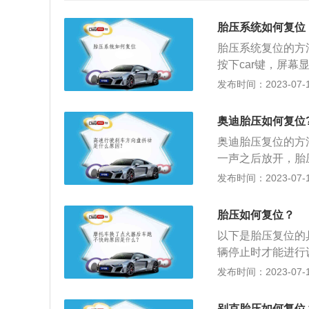
胎压系统如何复位
胎压系统复位的方
按下car键，屏幕
旋转按钮选择轮胎
发布时间：2023-07-17
种，有以下4个步
2、然后按下一键
奥迪胎压如何复位
复位键3s以上即
奥迪胎压复位的方
发生；使轮胎保持
一声之后放开，胎
提高行车平稳性，
据，最后仪表盘的
发布时间：2023-07-17
看不出什么损伤时
现轮胎被扎，就需
胎压如何复位？
段时间后提示胎压
以下是胎压复位的
议检查轮毂并更换
辆停止时才能进行
造成方向盘很沉，
的切换按键进入到
发布时间：2023-07-17
3、选择“压力监
力，点击确认。4
别克胎压如何复位