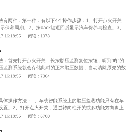
法有两种：第一种：有以下4个操作步骤：1、打开点火开关，
显示保养周期。2、按back键返回后显示汽车保养与检查。3、
压力。4、按下确定按钮出现轮胎压力存储的提示即可。第二
 16:18:55
阅读：1078
骤：1、首先踩下汽车的刹车踏板，用来准备接通全车电源。
启动按键。3、汽车仪表盘亮起，说明全车电源接通。4、长按
?
可完成重置胎压。胎压复位是胎压监测操作，其作用是预防事故
法：首先打开点火开关，长按胎压监测复位按钮，听到“咚”的
规定的压力和温度范围，减少车胎损毁，延长轮胎使用寿命；
压监测系统就会存储此时的正常胎压数据，自动清除原先的数
减少悬架系统磨损。
故障灯熄灭，胎压复位就完成了。胎压不足的解决方法：如果
 16:18:55
阅读：7304
，可直接充气至正常胎压后，复位胎压系统；如果检查轮胎发
要及时开到轮胎店进行补胎后，重新充气即可；如果充完气一
不足，但轮胎没有破洞，可能是因为轮毂变形造成的漏气，建
具体操作方法：1、车载智能系统上的胎压监测功能只有在车
。胎压过低的危害：与路面的摩擦系数便会增大，油耗上升；
设置。2、打开点火开关，通过转向柱开关或多功能方向盘上
易跑偏等不利驾乘安全的因素。
组合仪表菜单，选择“舒适系统设置”，点击“轮胎压力”选项。
 16:18:55
阅读：6700
控”，此时仪表显示胎压监测状况，在设置里面选择存储轮胎压
、充气压力存储后，完成胎压设定，警报灯熄灭。胎压监测系
？