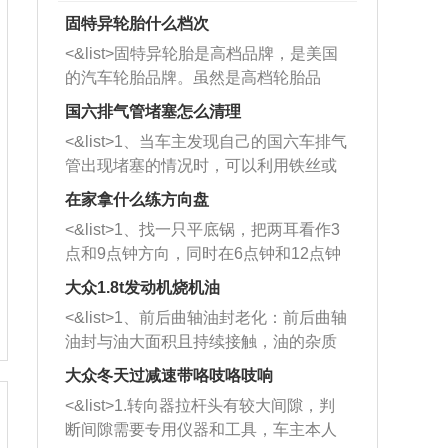
固特异轮胎什么档次
<&list>固特异轮胎是高档品牌，是美国
的汽车轮胎品牌。虽然是高档轮胎品
牌，但是中高低端的轮胎都有生产，这
国六排气管堵塞怎么清理
也是为了更好的开拓市场。
<&list>1、当车主发现自己的国六车排气
管出现堵塞的情况时，可以利用铁丝或
者是细棍，直接将杂物给取出来，如果
在家拿什么练方向盘
堵塞情况比较严重，也可以采取应急措
<&list>1、找一只平底锅，把两耳看作3
施。 <&list>2、直接利用木棍将所有的
点和9点钟方向，同时在6点钟和12点钟
杂物推到排气管里面的位置处，然后将
方向做一个标记。 <&list>2、双手握住
三元催化器拆解开，就可以将堵塞的东
大众1.8t发动机烧机油
平底锅两耳，然后往左打半圈、一圈、
西取出来。但如果是因为积碳过多引起
<&list>1、前后曲轴油封老化：前后曲轴
一圈半的练习，往右同样也要打相同的
的堵塞，就需要将三元催化器泡在草酸
油封与油大面积且持续接触，油的杂质
圈数。 <&list>3、最后强调要反复练
中进行清洗。 <&list>3、也可以利用清
和发动机内持续温度变化使其密封效果
习，这样就可以形成肌肉记忆，在真实
大众冬天过减速带咯吱咯吱响
洗剂对堵塞的情况得到解决，将清洗剂
逐渐减弱，导致渗油或漏油。<&list>2、
驾驶车辆时，不需要记忆也能打好方
放在燃油箱中，与燃油混合后，车辆启
<&list>1.转向器拉杆头有较大间隙，判
活塞间隙过大：积碳会使活塞环与缸体
向。
动时，就可以和汽油一起进入到燃烧
断间隙需要专用仪器和工具，车主本人
的间隙扩大，导致机油流入燃烧室中，