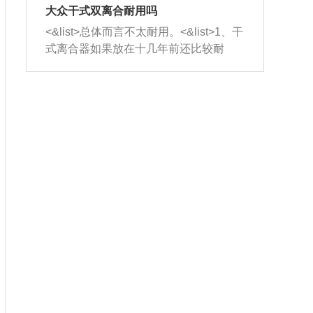
室，最后形成废气排出，就可以让三元
无法制作，需要将车辆送到修理厂或4s
造成烧机油。<&list>3、机油粘度。使用
大众干式双离合耐用吗
催化器得到清洗，排气管堵塞的情况就
店；<&list>2.车辆半轴套管防尘罩破
机油粘度过小的话，同样会有烧机油现
<&list>总体而言不太耐用。<&list>1、干
能够得到解决。
裂，破裂后会出现漏油现象，使半轴磨
象，机油粘度过小具有很好的流动性，
式离合器如果放在十几年前还比较耐
损严重，磨损的半轴容易损坏，产生异
容易窜入到气缸内，参与燃烧。<&list>
用，但是由于现在的汽车发动机动力输
响；<&list>3.稳定器的转向胶套和球头
4、机油量。机油量过多，机油压力过
出越来越高，使得干式离合器散热不足
老化，一般是使用时间过长造成的。解
大，会将部分机油压入气缸内，也会出
的缺陷也逐渐暴露出来。<&list>2、由于
决方法是更换新的质量好的转向橡胶套
现烧机油。<&list>5、机油滤清器堵塞：
干式双离合的工作环境暴露在空气中，
和球头。
会导致进气不畅，使进气压力下降，形
而离合器的散热也是通离合器罩上面的
成负压，使机油在负压的情况下吸入燃
几个小孔来进行散热。但是在行驶过程
烧室引起烧机油。<&list>6、正时齿轮或
中变速箱需要换挡，就不得不使得离合
链条磨损：正时齿轮或链条的磨损会引
器频繁工作。<&list>3、长时间的低速行
起气阀和曲轴的正时不同步。由于轮齿
驶以及过于频繁的启停，导致离合器的
或链条磨损产生的过量侧隙，使得发动
温度不断升高，而低速行驶时空气流动
机的调节无法实现：前一圈的正时和下
效率不高，无法将离合器中的热量有效
一圈可能就不一样。当气阀和活塞的运
的带走，导致离合器内部的温度不断升
动不同步时，会造成过大的机油消耗。
高，加速离合器的磨损。
解决方法：更换正时齿轮或链条。<&list
>7、内垫圈、进风口破裂：新的发动机
设计中，经常采用各种由金属和其他材