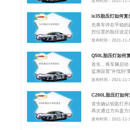
发布时间：2021-11-10
确实是所不能比拟
力状况，如果系统
种噪音给过滤了。
亮起胎压指示灯。
座椅加热、座椅和
ix35胎压灯如何复
到汽车性能和动力
上的国产车都是标
先将车停在平稳的
测，一旦胎压不正
控位置的胎压设定
压监测的存在并不
失败，则应对车辆
发布时间：2021-11-10
的发现轮胎的状态
配备有轮胎压力监
从而影响到轮胎的
问题并予以解决，
Q50L胎压灯如何
胎压力过低时，轮
首先，将车辆启动
力数值，但给驾驶
监测设置”并找到
安全的地方停车，
尼迪Q50L胎压
发布时间：2021-11-10
开到附近的汽车维
作，否则会导致胎
漏气时，建议优先
处理，此时可以选
C260L胎压灯如
坦地面，如果是在
首先确认钥匙打开
颗固定螺母卸下，
再次通过方向盘方
全高度后取下轮胎
下键选择到是再次
发布时间：2021-11-10
让轮胎触地，同样
胎压监测系统可以