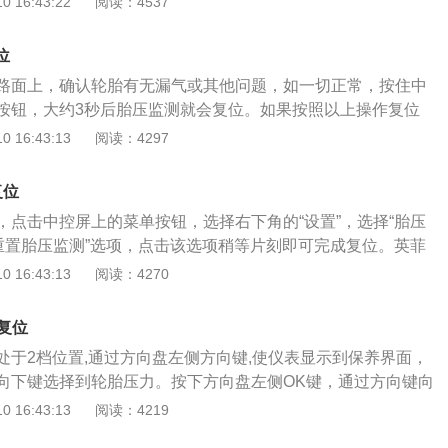
 16:43:22
阅读：4537
其他的同级车，除了有非常出色的音质外，还有效的将外部各
发现有胎压低于标准值大概在20%-30%的时候，仪表盘上就会
例如其他外后视镜电动折叠、车内氛围灯、导航、座椅记忆、
胎压其实指的是轮胎内部空气的压强，轮胎胎压是会直接影响
方向盘电动调节、内后视镜防炫目等等，基本现在10万元级以
位
的。胎压监测则是在汽车行驶过程中对轮胎气压实时进行监
配，当然是比没有的好。
路面上，确认轮胎有无漏气或其他问题，如一切正常，按住中
常就会及时报警，从而提醒车主对轮胎胎压进行处理。虽然胎
按钮，大约3秒后胎压监测就会复位。如果按照以上操作复位
能完全的预防爆胎的情况，但还是能够起到提醒的作用，及早
进行专业检查，建议交由专业的检修人员进行处理。现代ix35
 16:43:13
阅读：4297
。若是无胎压监测的话，驾驶员可能无法及时发现轮胎亏气，
测系统，便于车主或者驾驶员对轮胎压力进行观察，及早发现
正常工作。
对安全驾驶有一定的帮助作用。胎压监测的查看方法为：当轮
复位
胎压力低警告灯或者TPMS故障警告灯点亮，虽然并不提醒压
，点击中控屏上的菜单按钮，选择右下角的“设置”，选择“胎压
员提供了一个故障信息。一旦收到故障提醒，驾驶员要尽快在
“重置胎压监测”选项，点击该选项稍等片刻即可完成复位。英菲
检查车辆情况，如果有车载充气泵可以先给轮胎打气，再缓慢
灯复位在设置复位前要确保轮胎压力已经调整到正常水平才允许操
 16:43:13
阅读：4270
修中心进行处理，或者更换备胎后再去处理。当发现轮胎严重
压监测出现异常。当胎压监测提示异常时，应尽快对轮胎进行
更换备胎，避免继续行驶导致轮毂变形。
择更换轮胎，更换轮胎的操作步骤如下：1、将汽车停放在平
何复位
道路上则应在车后方防止警告标志提醒来车。2、将轮胎的几
处于2档位置,通过方向盘左侧方向键,使仪表显示到保养界面，
松螺母时要对角进行，用千斤顶将汽车底盘支撑起来，升到安
向下键选择到轮胎压力。按下方向盘左侧OK键，通过方向键向
。3、将新轮胎放置好后吧螺母固定拧紧，注意拧紧时需要先
通过方向键向下键选择是，按下方向盘左侧OK键即可。汽车的
 16:43:13
阅读：4219
是对角进行。
为汽车的行驶提供安全有效的保障，一旦偏离正常的数值，说