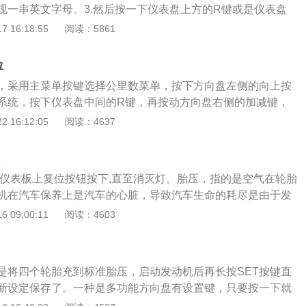
现一串英文字母。3.然后按一下仪表盘上方的R键或是仪表盘
显示。当轮胎气压太低或漏气时，系统会自动报警。间接式胎
现，YES+，NO-。4.然后选择仪表盘右侧的加号，过几秒返
 16:18:55
阅读：5861
的气压降低时，车辆的重量会使该轮的滚动半径变小，导致其
，就不会再有提示。以下是关于RAV4的详细介绍：丰田rav
。通过比较轮胎之间的转速差别，以达到监视胎压的目的。间
胎压监测系统。直接式胎压监测装置是利用安装在每一个轮胎
实际上是依靠计算轮胎滚动半径来对气压进行监测。轮胎智能
位
直接测量轮胎的气压，利用无线发射器将压力信息从轮胎内部
S)介绍：它兼有上述两个系统的优点，在两个互相成对角的轮胎内
，采用主菜单按键选择公里数菜单，按下方向盘左侧的向上按
模块上的系统，然后对各轮胎气压数据进行显示。当轮胎气压
并装备一个4轮间接系统。与全部使用直接系统相比，这种复
系统，按下仪表盘中间的R键，再按动方向盘右侧的加减键，
统会自动报警。在胎压监测系统报警后，要尽快对轮胎气压进
成本，克服间接系统不能检测出多个轮胎同时出现气压过低的
位成功。宋pro是比亚迪旗下的一款全新5座SUV，在2019年7月
 16:12:05
阅读：4637
。确认胎压正常后方可继续行驶，胎压监测系统会在车型行驶
然不能像直接系统那样提供所有4个轮胎内实际压力的实时数
汽车搭配燃油车、插电混动车，纯电动车三种不同驱动形式的车
位。
指导价在8.98万元到11.98万元，汽车首次采用DragonFac
汽车的外观看起来更加大气。发动机的最大功率为160马力。汽
压仪表板上复位按钮按下,直至消灭灯。胎压，指的是空气在轮胎
，是同级别车辆中性能位居前位的车辆，搭配涡轮增压发动机
机在汽车保养上是汽车的心脏，导致汽车生命的耗尽是由于发
不变的情况下增加输出功率。
汽车的血压就是轮胎的胎压，对汽车的性能和动力有着至关重
 09:00:11
阅读：4603
高低。由于是运动型suv，配置方面还是比较安全并全面的，
驾驶座供安全带未系及重量较轻乘客的安全提示！该车的一大
头，虽然有人说由于整体该车不大，所以用处对于摄像头用来
是将四个轮胎充到标准胎压，启动发动机后再长按SET按键直
十分有用在实际驾驶之后，特别是通过路况极差的停车场或停
新设定保存了。一种是多功能方向盘有设置键，只要按一下就
员的另外四只眼睛！听说是针对该车同步研发的音响BOSE，
胎压。汽车带有胎压监测系统的话，系统会自动记录轮胎的压