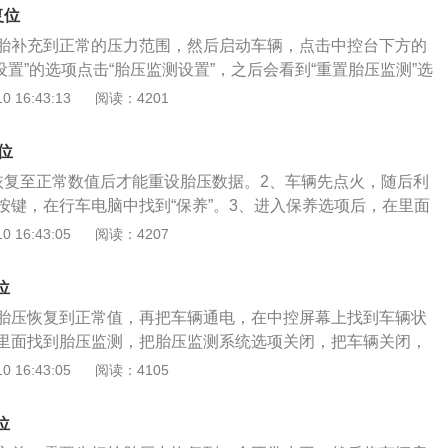
故障，需要及时检查汽车的胎压数值是否正常，不正常的话需
复位
的轮胎对于汽车的驾驶来说非常重要，一旦出现故障就会导致
胎补充到正常的压力范围，然后启动车辆，点击中控台下方的
象，需要定期检查汽车的轮胎状态。
“设置”的选项点击“胎压监测设置”，之后会看到“重置胎压监测”选
即可完成胎压灯复位。胎压灯，是一种车辆胎压的指示灯，一
 16:43:13
阅读：4201
异常时会以亮灯的形式提醒车主，轮胎胎压处于异常的状态，
。通过胎压灯，车主可以及时的发现轮胎的异常的，从而及时
位
现爆胎的情况，增加驾驶的危险性。关于轮胎的胎压值，不能
恢复至正常数值后才能重设胎压数据。2、车辆先点火，随后利
要适中，因为胎压太高或者太低都会导致轮胎的爆胎。还有就
按键，在行车电脑中找到“保养”。3、进入保养选项后，在里面
检查轮胎表面的磨损程度，特别是在上高速之前，通过对轮胎
击进入，进入后会提示“用当前气压值作为新参考值”，最后按下方
 16:43:05
阅读：4207
发生爆胎的情况，增加驾驶的安全性。
键即可完成复位。奔驰GLB更换轮胎教程：1、首先将车辆平放
路上，需要在后方放置安全指示牌。将轮胎的螺母用工具拆
位
对角松开，不然会造成轮毂受力不均匀。2、用千斤顶放置在
胎压恢复到正常值，再把车辆通电，在中控屏幕上找到车辆状
面，接着缓慢调节千斤顶升起底盘，在轮胎悬空后即可取下。
里面找到胎压监测，把胎压监测系统选项关闭，把车辆关闭，
法拿下，可适当踹两脚。3、将车辆放下前，将螺母先手动初
新找到胎压监测系统，把系统打开，就完成了复位。机动车的
 16:43:05
阅读：4105
具拧螺母的时候，一样采用对角拧紧的方式，待车辆放下轮胎
内部空气的压强，现在很多轮胎充入的并不是空气。对于轮胎
母。
较严格的，充入空气的轮胎和四季变化有关系，并且胎压和车
位
的，和车辆的舒适度，运载量，车辆轮胎的使用寿命都是有一