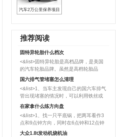
汽车2万公里保养项目
推荐阅读
固特异轮胎什么档次
<&list>固特异轮胎是高档品牌，是美国
的汽车轮胎品牌。虽然是高档轮胎品
牌，但是中高低端的轮胎都有生产，这
国六排气管堵塞怎么清理
也是为了更好的开拓市场。
<&list>1、当车主发现自己的国六车排气
管出现堵塞的情况时，可以利用铁丝或
者是细棍，直接将杂物给取出来，如果
在家拿什么练方向盘
堵塞情况比较严重，也可以采取应急措
<&list>1、找一只平底锅，把两耳看作3
施。 <&list>2、直接利用木棍将所有的
点和9点钟方向，同时在6点钟和12点钟
杂物推到排气管里面的位置处，然后将
方向做一个标记。 <&list>2、双手握住
三元催化器拆解开，就可以将堵塞的东
大众1.8t发动机烧机油