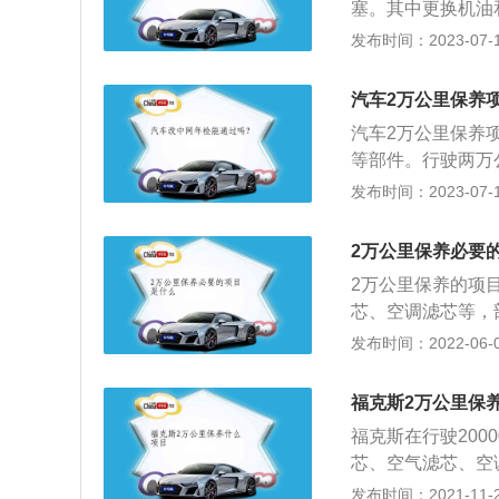
塞。其中更换机油
公里后都要求必须
劣环境下保质期会
发布时间：2023-07-17
油等，基本都要进
用，而机油滤芯为
所以要及时更换。
汽车2万公里保养
清洁、补给、润滑
汽车2万公里保养
等部件。行驶两万
车保养是指定期对
发布时间：2023-07-17
零件的预防性工作
（引擎）、变速箱
2万公里保养必要
养范围。汽车保养
2万公里保养的项
发生，减缓劣化过
芯、空调滤芯等，
是在于汽车配件的
发布时间：2022-06-09
经常更换；一些配
长期运转发动机。
福克斯2万公里保
的毒气。就算露天
福克斯在行驶20
用嘴吸油管。汽油
芯、空气滤芯、空
系统、消化道和肾
油品。长安福特公
发布时间：2021-11-23
应的毒性，若将汽