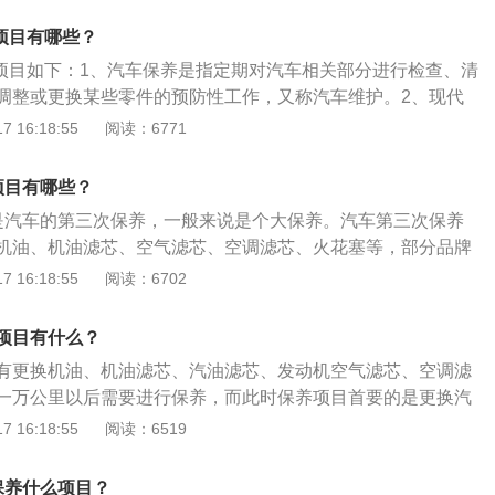
0000—60000公里，镍金火花塞更换周期20000—30000公
而久之对发动机起不到保护所用。而机油滤芯为了防止杂质混
片，在两万公里的保养中，要检查刹车片的厚度，磨损过度建
养项目有哪些？
而产生胶质和油泥堵塞油路。机油和机油滤芯都是同时进行更
证行车安全。
保养项目如下：1、汽车保养是指定期对汽车相关部分进行检查、清
气滤芯也到了需要更换的时候，如果1万公里保养时没有更换，
调整或更换某些零件的预防性工作，又称汽车维护。2、现代
就一定要更换。空气滤清器作用是阻隔发动机在进气过程中吸
含了对发动机系统（引擎）、变速箱系统、空调系统、冷却系
 16:18:55
阅读：6771
如果滤网长期不清洁就会导致发动机内吸入灰尘，造成汽缸壁
力转向系统等的保养范围。3、汽车保养的目的是保持车容整
另外，如果汽车使用的是一般材质的火花塞，那么2万公里也需
，消除隐患，预防故障发生，减缓劣化过程，延长使用周期。
准备，火花塞直接影响到发动机的加速性能与油耗表现，当行
项目有哪些？
不足时，就应该进行保养，不同材质的火花塞使用寿命不一
是汽车的第三次保养，一般来说是个大保养。汽车第三次保养
机油、机油滤芯、空气滤芯、空调滤芯、火花塞等，部分品牌
些保养项目。更多详细介绍如下：1、其中更换机油和机油滤
 16:18:55
阅读：6702
于机油在发动机内高温、高压的恶劣环境下保质期会大幅缩
，久而久之对发动机起不到保护所用。而机油滤芯为了防止杂
项目有什么？
氧化而产生胶质和油泥堵塞油路。机油和机油滤芯都是同时进
有更换机油、机油滤芯、汽油滤芯、发动机空气滤芯、空调滤
，空气滤芯也到了需要更换的时候，如果1万公里保养时没有更
一万公里以后需要进行保养，而此时保养项目首要的是更换汽
保养就一定要更换。空气滤清器作用是阻隔发动机在进气过程
是为汽车运行提供润滑功效，可以延长汽车的使用寿命。有关
 16:18:55
阅读：6519
粒，如果滤网长期不清洁就会导致发动机内吸入灰尘，造成汽
的注意事项如下：1、更换机油时必须更换机油滤芯，一般500
3、另外，如果汽车使用的是一般材质的火花塞，那么2万公里
半年换一次机油，这两个指标，以先到为准。2、一万公里的情
换的准备，火花塞直接影响到发动机的加速性能与油耗表现，
保养什么项目？