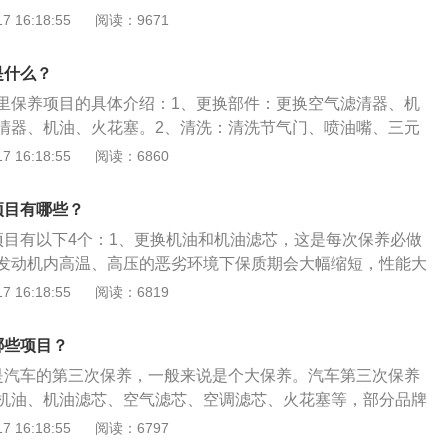
一些保养项目。以下是扩展资料：具体介绍：其中更换机油和
 16:18:55
阅读：9671
目，由于机油在发动机内高温、高压的恶劣环境下保质期会大
下降，久而久之对发动机起不到保护所用。而机油滤芯为了防
是什么？
造成氧化而产生胶质和油泥堵塞油路。机油和机油滤芯都是同
里保养项目的具体介绍：1、更换部件：更换空气滤清器、机
清器、机油、火花塞。2、清洗：清洗节气门、喷油嘴、三元
轮胎：检查胎压、轮胎磨损情况。4、检查外观：检查车漆、车
 16:18:55
阅读：6860
：测量电瓶电压是否正常。6、底盘：检查底盘各部位及悬挂是
旷。7、检查液体：检查制动液、防冻液、助力油是否缺失。
项目有哪些？
项目有以下4个：1、更换机油和机油滤芯，这是每次保养必做
发动机内高温、高压的恶劣环境下保质期会大幅缩短，性能大
对发动机起不到保护所用。而机油滤芯是为发动机起到过滤杂
 16:18:55
阅读：6819
机起到保护作用，所以机油和机油滤芯都是同时进行更换。
器，空气滤清器能够减少吸入带有杂质颗粒的空气而增加磨蚀
哪些项目？
两万公里的保养中可以检查空气滤清器脏不脏，太脏就进行更
是汽车的第三次保养，一般来说是个大保养。汽车第三次保养
一下即可。3、检查火花塞，汽油机点火系统中将高压电流引
机油、机油滤芯、空气滤芯、空调滤芯、火花塞等，部分品牌
，以点燃可燃混合气体的部件。发现动力不足时就要更换火花
些保养项目。以下是具体介绍：1、其中更换机油和机油滤芯
 16:18:55
阅读：6797
塞寿命不相同，铱金火花塞更换周期80000—100000公里，
机油在发动机内高温、高压的恶劣环境下保质期会大幅缩短，