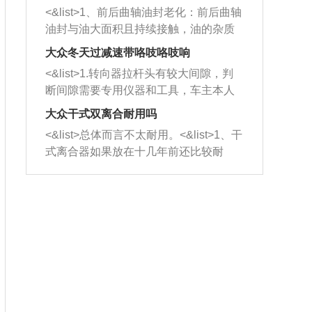
平底锅两耳，然后往左打半圈、一圈、
西取出来。但如果是因为积碳过多引起
<&list>1、前后曲轴油封老化：前后曲轴
一圈半的练习，往右同样也要打相同的
的堵塞，就需要将三元催化器泡在草酸
油封与油大面积且持续接触，油的杂质
圈数。 <&list>3、最后强调要反复练
中进行清洗。 <&list>3、也可以利用清
和发动机内持续温度变化使其密封效果
习，这样就可以形成肌肉记忆，在真实
大众冬天过减速带咯吱咯吱响
洗剂对堵塞的情况得到解决，将清洗剂
逐渐减弱，导致渗油或漏油。<&list>2、
驾驶车辆时，不需要记忆也能打好方
放在燃油箱中，与燃油混合后，车辆启
<&list>1.转向器拉杆头有较大间隙，判
活塞间隙过大：积碳会使活塞环与缸体
向。
动时，就可以和汽油一起进入到燃烧
断间隙需要专用仪器和工具，车主本人
的间隙扩大，导致机油流入燃烧室中，
室，最后形成废气排出，就可以让三元
无法制作，需要将车辆送到修理厂或4s
造成烧机油。<&list>3、机油粘度。使用
大众干式双离合耐用吗
催化器得到清洗，排气管堵塞的情况就
店；<&list>2.车辆半轴套管防尘罩破
机油粘度过小的话，同样会有烧机油现
<&list>总体而言不太耐用。<&list>1、干
能够得到解决。
裂，破裂后会出现漏油现象，使半轴磨
象，机油粘度过小具有很好的流动性，
式离合器如果放在十几年前还比较耐
损严重，磨损的半轴容易损坏，产生异
容易窜入到气缸内，参与燃烧。<&list>
用，但是由于现在的汽车发动机动力输
响；<&list>3.稳定器的转向胶套和球头
4、机油量。机油量过多，机油压力过
出越来越高，使得干式离合器散热不足
老化，一般是使用时间过长造成的。解
大，会将部分机油压入气缸内，也会出
的缺陷也逐渐暴露出来。<&list>2、由于
决方法是更换新的质量好的转向橡胶套
现烧机油。<&list>5、机油滤清器堵塞：
干式双离合的工作环境暴露在空气中，
和球头。
会导致进气不畅，使进气压力下降，形
而离合器的散热也是通离合器罩上面的
成负压，使机油在负压的情况下吸入燃
几个小孔来进行散热。但是在行驶过程
烧室引起烧机油。<&list>6、正时齿轮或
中变速箱需要换挡，就不得不使得离合
链条磨损：正时齿轮或链条的磨损会引
器频繁工作。<&list>3、长时间的低速行
起气阀和曲轴的正时不同步。由于轮齿
驶以及过于频繁的启停，导致离合器的