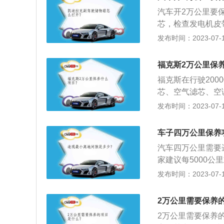
况下空调跟空气滤
当行驶感觉发动机
汽车开2万公里要
汽车的各类油液是
一样。
芯，检查发电机皮
检查轮胎气压是否
发布时间：2023-07-17
刹车片、刹车盘、
正常工作。汽车保
福克斯2万公里保
整或更换某些零件
福克斯在行驶20
芯、空气滤芯、空
简介：汽车保养是
发布时间：2023-07-17
更换某些零件的预
统（引擎）、变速
车子四万公里保养
保养。
汽车四万公里需要
家建议每5000
清器，否则会影响
发布时间：2023-07-17
刹车片的厚度一般是
候，就需要及时更
2万公里需要保养
油迹等应进行清理
2万公里需要保养
用，如果不能继续