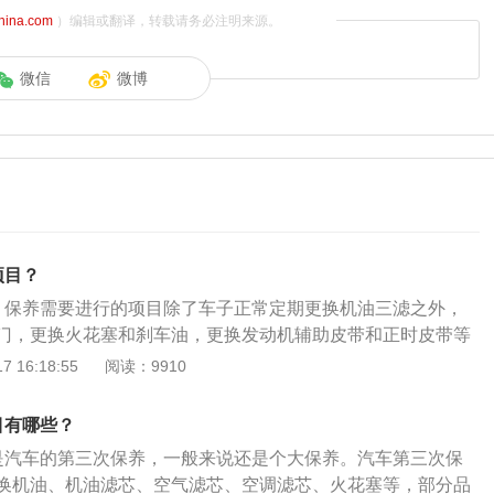
china.com
）编辑或翻译，转载请务必注明来源。
微信
微博
项目？
，保养需要进行的项目除了车子正常定期更换机油三滤之外，
门，更换火花塞和刹车油，更换发动机辅助皮带和正时皮带等
车上所有油液都要按时更换，因为油液都有保质期，过了保质
 16:18:55
阅读：9910
，还有可能起到反作用。车上的油液有：刹车油、助力油、变
玻璃水。车上的滤芯有机油滤芯、空气滤芯、汽油滤芯、空调
目有哪些？
芯。机油滤芯每次换机油都要更换，空气滤芯和汽油滤芯一般
是汽车的第三次保养，一般来说还是个大保养。汽车第三次保
空调滤芯一般每年换两次，冬天一次夏天一次，这些滤芯也是
换机油、机油滤芯、空气滤芯、空调滤芯、火花塞等，部分品