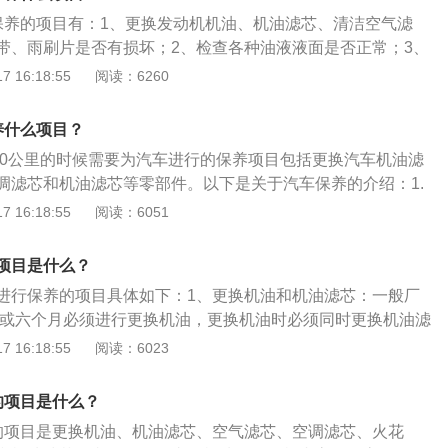
芯需要进行更换才能保持车内空气质量。3、保养时需要检查
动力不足时，就应该进行保养，不同材质的火花塞使用寿命不
保养的项目有：1、更换发动机机油、机油滤芯、清洁空气滤
否合格，不然会影响到汽车的行驶安全性。
带、雨刷片是否有损坏；2、检查各种油液液面是否正常；3、
正常，轮胎有无吃胎、鼓包、损坏；4、检查汽车底盘，包括
 16:18:55
阅读：6260
连杆、球头、球笼有无刮伤；5、检查全车的开关、灯光是否
养是指定期对汽车相关部分进行检查、清洁、补给、润滑、调
养什么项目？
的预防性工作，又称汽车维护。
000公里的时候需要为汽车进行的保养项目包括更换汽车机油滤
调滤芯和机油滤芯等零部件。以下是关于汽车保养的介绍：1.
指定期对汽车相关部分进行检查、清洁、补给、润滑、调整或
 16:18:55
阅读：6051
防性工作，又称汽车维护。2.保养内容：主要包含对发动机系
箱系统、空调系统、冷却系统、燃油系统、动力转向系统等的
项目是什么？
进行保养的项目具体如下：1、更换机油和机油滤芯：一般厂
公里或六个月必须进行更换机油，更换机油时必须同时更换机油滤
润滑油的质量。2、检查更换刹车片：检查的时候需要注意新
 16:18:55
阅读：6023
在1.5cm左右，如果刹车片磨损到只剩下0.3cm厚度左右的时
换刹车片。3、检查更换火花塞：如果火花塞上有积碳、黑色
的项目是什么？
，必要时更换。4、检查空气滤芯和空调滤芯是否可以继续使
的项目是更换机油、机油滤芯、空气滤芯、空调滤芯、火花
使用，需要进行更换。5、更换燃油滤芯：很多车型到达四万