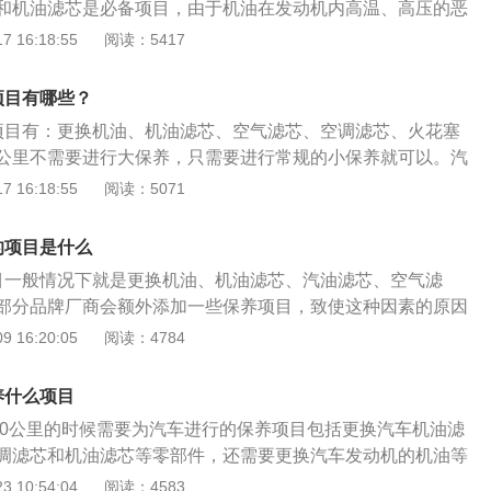
和机油滤芯是必备项目，由于机油在发动机内高温、高压的恶
更换燃油滤芯。6、更换各种油液：防冻液、刹车油、变速箱
大幅缩短，性能大幅下降，久而久之对发动机起不到保护所
 16:18:55
阅读：5417
行更换。
了防止杂质混入机油中造成氧化而产生胶质和油泥堵塞油路，
汽车保养别称汽车维护，是指定期对汽车相关部分进行检查、
项目有哪些？
、调整或更换某些零件的预防性工作。
项目有：更换机油、机油滤芯、空气滤芯、空调滤芯、火花塞
公里不需要进行大保养，只需要进行常规的小保养就可以。汽
汽车相关部分进行检查、清洁、补给、润滑、调整或更换某些
 16:18:55
阅读：5071
，又称汽车维护。现代的汽车保养主要包含了对发动机系统
系统、空调系统、冷却系统、燃油系统、动力转向系统等的保
的项目是什么
的目的是保持车容整洁，技术状况正常，消除隐患，预防故障
目一般情况下就是更换机油、机油滤芯、汽油滤芯、空气滤
程，延长使用周期。
部分品牌厂商会额外添加一些保养项目，致使这种因素的原因
使用寿命，一些配件的使用寿命较短，并且容易脏污，因此要
 16:20:05
阅读：4784
件的使用寿命较长。汽车保养禁忌：1、忌在不通风的车库内
发动机排出的废气中含有一氧化碳，这是一种看不到又闻不着
养什么项目
作业，也不要在工作着的发动机排气管附近长期停留。2、忌
000公里的时候需要为汽车进行的保养项目包括更换汽车机油滤
不但易燃易爆，并且有毒。尤其是含铅汽油，会损害人的神经
调滤芯和机油滤芯等零部件，还需要更换汽车发动机的机油等
脏。此外，汽油中还含有高浓度的硫化物，因为硫化氢也有相
司是由中国长安汽车公司和美国福特汽车公司共同投资的汽车
 10:54:04
阅读：4583
油吸入肚里，会致使中毒或死亡。要是吸入，应逼迫自己呕吐