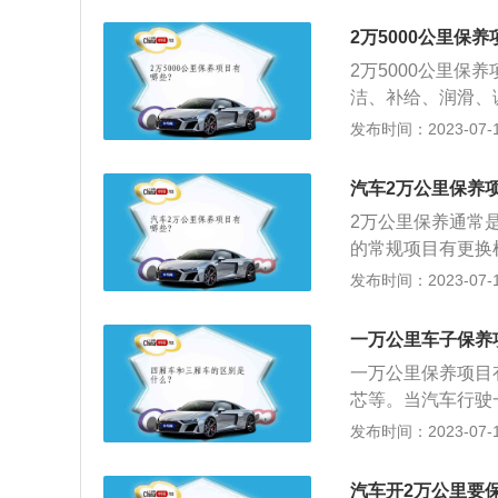
铂金火花塞更换周期5
性能大幅下降，久
里。4、检查刹车
2万5000公里保
入机油中造成氧化
议更换刹车片，保
2万5000公里
换。2、其次，空
洁、补给、润滑、
那么2万公里保养
的汽车保养主要包
发布时间：2023-07-17
入的粉尘和颗粒，
统、燃油系统、动
非正常磨损。3、
洁，技术状况正常
要提前做好更换的
汽车2万公里保养
驶感觉发动机动力
2万公里保养通常
样。
的常规项目有更换
厂商会额外增加一
发布时间：2023-07-17
芯是必备项目，由
短，性能大幅下降
一万公里车子保养
质混入机油中造成
一万公里保养项目
行更换。2、其次
芯等。当汽车行驶
换，那么2万公里
车机油，机油主要
发布时间：2023-07-17
中吸入的粉尘和颗
汽车一万公里保养
缸壁非正常磨损。
0公里换一次或者
也需要提前做好更
汽车开2万公里要