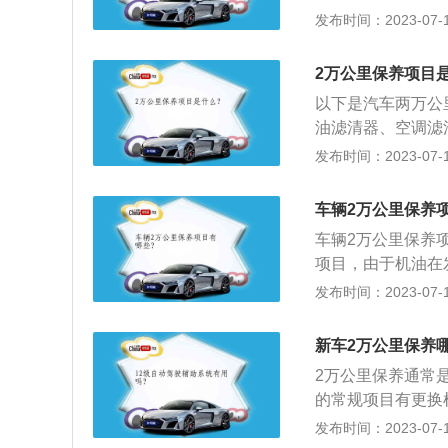
牌厂商会额外增加
发布时间：2023-07-17
机油滤芯是必备项
幅缩短，性能大幅
2万公里保养项目
止杂质混入机油中
以下是汽车两万公
时进行更换。
油滤清器、空调滤
催化器。3、检查
发布时间：2023-07-17
灯。5、检查电瓶
否有异常渗油、松
车辆2万公里保养
车辆2万公里保养
项目，由于机油在
幅下降，久而久之
发布时间：2023-07-17
质的效果，对发动
2、检查空气滤清
新车2万公里保养
和损坏的机率，在
2万公里保养通常
换，不脏拿气枪吹
的常规项目有更换
入气缸产生电火花
厂商会额外增加一
发布时间：2023-07-17
塞，不同材质的火花
是必备项目，由于