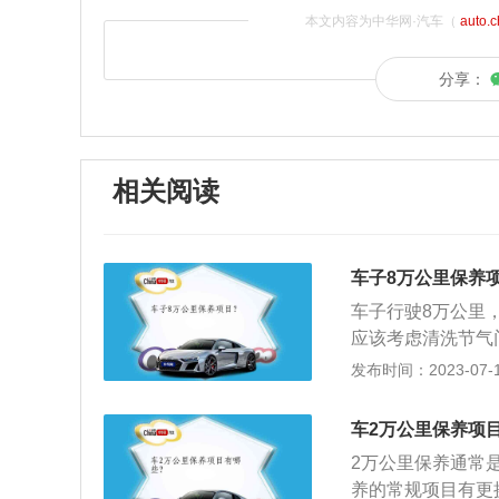
本文内容为中华网·汽车（
auto.
分享：
相关阅读
车子8万公里保养
车子行驶8万公里
应该考虑清洗节气
保养项目。另外，
发布时间：2023-07-17
期后性能就会下降
速箱油、防冻液、
车2万公里保养项
滤芯、变速箱油滤
2万公里保养通常
一万公里换一次，
养的常规项目有更
必须要换的。