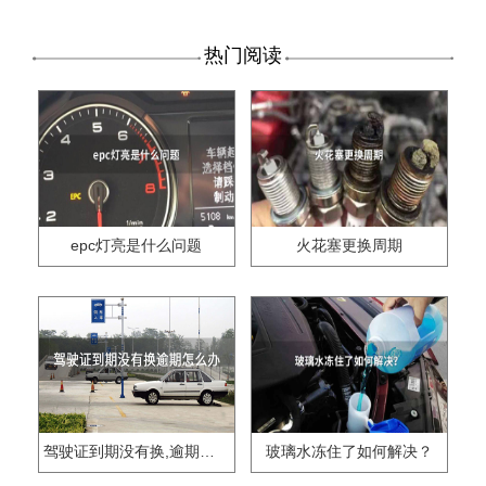
热门阅读
epc灯亮是什么问题
火花塞更换周期
驾驶证到期没有换,逾期怎么办??
玻璃水冻住了如何解决？