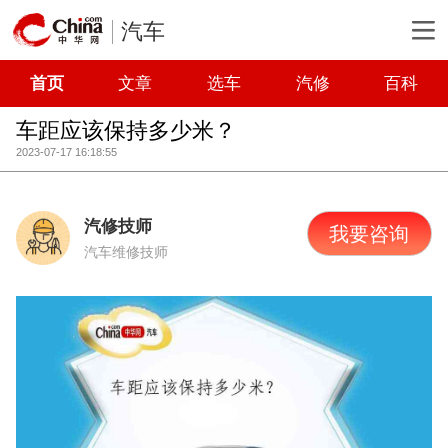
汽车
首页
文章
选车
汽修
百科
车距应该保持多少米？
2023-07-17 16:18:55
汽修技师
我要咨询
汽车维修技师