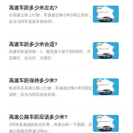
高速车距多少米左右?
在高速公路上行驶，车速超过每小时100公里的，
应当与同车道前车保持20...
高速车距多少米合适?
高速车距是50米：1、能见度小道于200米时，开
启雾灯、近光灯、示廓灯...
高速车距保持多少米?
机动车在高速公路上行驶，车速超过每小时100公
里时，应当与同车道前车保...
高速公路车距应该多少米?
150米是基础的安全距离，简单分析一下原因。高
速公路最高限速120km...