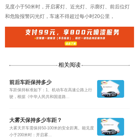
见度小于50米时，开启雾灯、近光灯、示廓灯、前后位灯
和危险报警闪光灯，车速不得超过每小时20公里，
相关阅读
前后车距保持多少
车距保持标准如下：1、机动车在高速公路上行
驶，根据《中华人民共和国道路...
大雾天保持多少车距？
大雾天开车需保持50-100米的安全距离。能见度
小于200米时：开启雾...