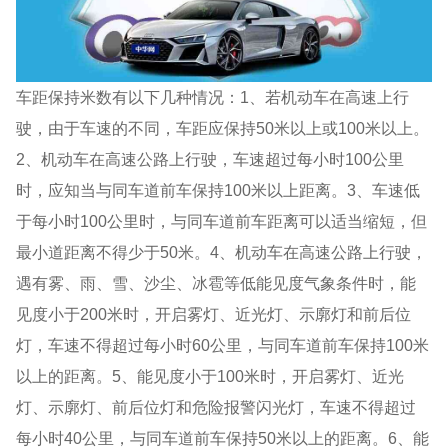
车距保持米数有以下几种情况：1、若机动车在高速上行
驶，由于车速的不同，车距应保持50米以上或100米以上。
2、机动车在高速公路上行驶，车速超过每小时100公里
时，应知当与同车道前车保持100米以上距离。3、车速低
于每小时100公里时，与同车道前车距离可以适当缩短，但
最小道距离不得少于50米。4、机动车在高速公路上行驶，
遇有雾、雨、雪、沙尘、冰雹等低能见度气象条件时，能
见度小于200米时，开启雾灯、近光灯、示廓灯和前后位
灯，车速不得超过每小时60公里，与同车道前车保持100米
以上的距离。5、能见度小于100米时，开启雾灯、近光
灯、示廓灯、前后位灯和危险报警闪光灯，车速不得超过
每小时40公里，与同车道前车保持50米以上的距离。6、能