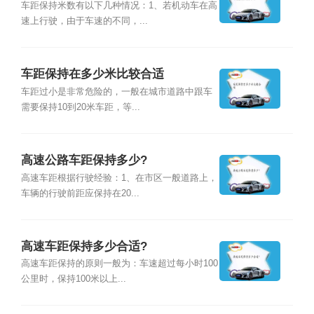
车距保持米数有以下几种情况：1、若机动车在高
速上行驶，由于车速的不同，...
车距保持在多少米比较合适
车距过小是非常危险的，一般在城市道路中跟车
需要保持10到20米车距，等...
高速公路车距保持多少?
高速车距根据行驶经验：1、在市区一般道路上，
车辆的行驶前距应保持在20...
高速车距保持多少合适?
高速车距保持的原则一般为：车速超过每小时100
公里时，保持100米以上...