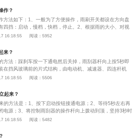
5秒，解锁车辆进入车内。3、向上推住雨刮控制器，雨刮会刮3
操作？
间。4、即可更换新雨刮。5、更换完成后连续按压3次“STA
作方法如下：1、一般为了方便操作，雨刷开关都设在方向盘
键。6、将r雨刮控制器向下推—次，即可退出维修模式。
有四挡：启动，慢档，快档，停止。2、根据雨的大小、对视
择档位。3、向下按一下是点刷，按一下雨刷动作一次；向上
 16:18:55
阅读：5952
刷每隔几秒钟动作一次，适用于小雨；向上抬两档是慢刷，适
三档是快刷，适用于大雨；向发动机方向按下去，是喷玻璃水
起来？
雨刷会自动动作三次。
的方法：踩刹车按一下通电然后关掉，雨刮器杆向上按5秒即
装在挡风玻璃前的片式结构，由电动机、减速器、四连杆机
刮水片总成等组成，主要作用是扫除挡风玻璃上妨碍视线的雨
 16:18:55
阅读：5506
车型主要有1、2、3、4、5、6、7、8等系列，以宝马3系为
型轿车，车身类型是4门5座三厢车。其车身尺寸长宽高分别是
何立起来？
7mm、1459mm，轴距为2851mm，搭载2.0t涡轮增压发动机，最
起来的方法是：1、按下启动按钮接通电源；2、等待5秒左右再
，最大功率转速是每分钟4500至6500转。
闭电源；3、将控制雨刮器的操作杆向上拨动到顶，坚持3秒时
款紧凑型5门5座suv，其车身尺寸是：长4565mm、宽1821
 16:18:55
阅读：5482
，轴距为2780mm。宝马x1搭载了1.5T涡轮增压发动机和7挡双
率是103千瓦，最大扭矩是220牛米。
？