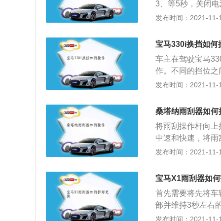
3、等5秒，关闭
就会竖起来了，然
发布时间：2021-11-10
需试验雨刮器的工
片摩擦阻力较大，
宝马330i换挡如何
机，电机的磁极采
车主在驾驶宝马3
若确需拆下，应避
作。不同的挡位之
不可随意拆卸。必
时还有L，M和B
发布时间：2021-11-10
内。装配时各部位
将挡位波动到P档
轴承油毡上加注润
后，车辆将开启倒
结冰冻结或雪中被
桑塔纳雨刮器如何
意思是空挡，此时
方可使用，以免烧
将雨刮操作杆向上
位时，车主踩油门
污，应清洗时，可
中速和快速，将雨
升。但是油耗也较
片不可用柴油或汽
水，刮一次。一般
发布时间：2021-11-10
扭矩输出较大。
启动，慢档，快档
一下是点刷，按一
宝马X1雨刮器如
次，适用于小雨。
首先需要将先将车
大雨。另外，向发
部并维持3秒左右
作三次。大众桑塔
器，同时将雨刮片
发布时间：2021-11-10
刮摆动频率根据车