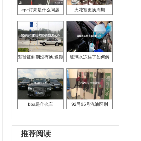
epc灯亮是什么问题
火花塞更换周期
驾驶证到期没有换,逾期
玻璃水冻住了如何解
怎么办??
决？
bba是什么车
92号95号汽油区别
推荐阅读