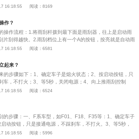
的宝马风格，两个独立圆环天使眼看起来十分炫酷。
 16:18:55
阅读：8169
、检查橡胶：挡风玻璃出现刺耳的声音，很可能雨刮片橡胶已
、裂痕等。倘若磨损非特别严重，车主可以用砂纸打磨表面凹
、避免暴晒：将爱车停在阴凉晒不到太阳的地方，比如车库。
何操作？
车的季节，但有的车主将车辆停放在太阳下暴晒。这种情况只
档的操作流程：1.将雨刮杆拨到最下面是雨刮器，往上是启动雨
化。
刮片刮得越快。2.雨刮档位上有一个A的按钮，按亮就是自动雨
行驶注意事项：1、雨天车特别容易出现故障，因此在出行前需
 16:18:55
阅读：6581
面的大检查。2、在雨天开车，以慢为先、精力集中遵守交通
路要走到路中间。由于雨水浸湿路基，路边容易塌方引起翻车
何立起来？
到土路上时，特别要避让两边、走中间。
起来的步骤如下：1、确定车子是熄火状态；2、按启动按钮，只
刹车，不打火；3、等5秒，关闭电源；4、向上推雨刮控制
3秒以上，这时雨刮就会竖起来，然后掰开即可。更多相关资
 16:18:55
阅读：6524
作为中期改款车型，整车的比例和现款基本保持一致，主要是在
家族化元素，标志性的双肾前格栅的尺寸更大，配合上造型运
了很强的视觉冲击感。
的步骤：一、F系车型，如F01、F18、F35等：1、确定车子
按启动按钮，只是接通电源，不踩刹车，不打火。3、等5秒，
擎熄火，向上推保持3秒以上。5、雨刷条旋转90°即可取下，更
 16:18:55
阅读：5996
、G系车型，如G01、G30、G32等:1、人在车外，用遥控器