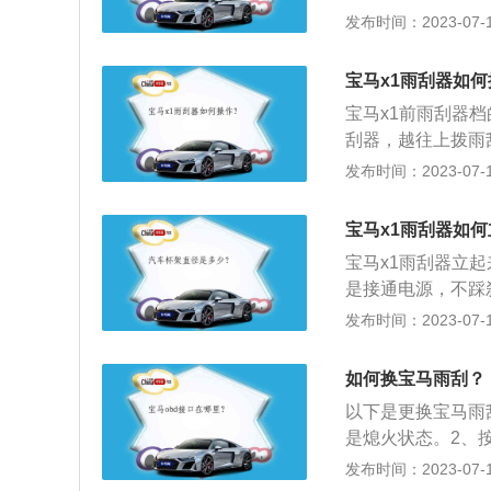
调整，依然是熟悉
发布时间：2023-07-17
器的工作效果。2
经出现硬化、磨损
凸不平的地方。3
宝马x1雨刮器如
夏季是比较伤害汽
宝马x1前雨刮器
会加速雨刮片的老
刮器，越往上拨雨
刮。宝马x1雨天
发布时间：2023-07-17
要给车做个安全方
规则。3、行驶土
宝马x1雨刮器如
事故，所以当行驶
宝马x1雨刮器立
是接通电源，不踩
器，推到顶并保持
发布时间：2023-07-17
料如下：宝马x1
部分细节上加入了
如何换宝马雨刮？
动的前包围，带来
以下是更换宝马雨刮
是熄火状态。2、
关闭电源。4、引
发布时间：2023-07-17
换完将雨刷归位。二