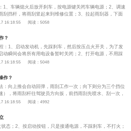
：1、车辆熄火后放开刹车，按电源键关闭车辆电源；2、调速
雨刮挡杆，将雨刮竖起来到维修位置；3、拉起雨刮器，下面
垫子，避免雨刮弹回打烂玻璃；4、把雨刮放平，取下旧的雨
 16:18:55
阅读：5058
轻放回去；5、换好后返回车内开启电源，动一下雨刮挡杆使
雨刮注意事项：1、要在电源关闭的情况下操作替换雨刮；2、
作？
面要垫东西，防止玻璃被打烂。以宝马X7为例，其车身尺寸分
流程：1、启动发动机，先踩刹车，然后按压点火开关，为了发
，车宽2000mm，车高1835mm，轴距达到3105mm。宝马X7
启动瞬间会将所有用电设备暂时关闭；2、打开电源，不用踩
xDrive50i两种动力配置车型，分别搭载3.0L涡轮增压直列六缸发动
按下一键启动按键，要关闭点火开关时，再次按下按钮，转速
 16:18:55
阅读：5048
增压V8发动机，传动方面，均匹配8速自动变速箱和四驱系统。
FF位置即可。宝马x1车身尺寸长宽高分别为4565mm、1821
轴距为2780mm。在动力方面，宝马X1搭载1.5T和2.0T两款发
操作？
车型的最大功率为103千瓦，最大扭矩为220牛米；2.0T车型的最
法：向上推会自动回弹，雨刮工作一次；向下则分为三个挡位
，最大扭矩为280牛米。
速），将雨刮杆往驾驶员方向扳，前挡雨刮先喷水、刮一次，
、刮一次。雨刮器的动力源来自电动机，是整个雨刮器系统的
 16:18:55
阅读：4992
磁电动机，安装在前挡风玻璃上的雨刮器电动机一般与蜗轮蜗
。桑塔纳的长宽高分别是4475毫米、1706毫米、1469毫
立
毫米，桑塔纳是一款紧凑型轿车，使用了一款代号为ea211dlf的
火状态；2、按启动按钮，只是接通电源，不踩刹车，不打火；
动机。