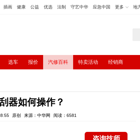
插画
健康
公益
优选
法制
守艺中华
应急中国
更多
地
选车
报价
汽修百科
特卖活动
经销商
雨刮器如何操作？
8:55
原创
来源：中华网
阅读：6581
咨询技师