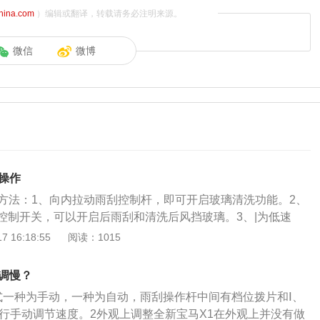
china.com
）编辑或翻译，转载请务必注明来源。
微信
微博
操作
作方法：1、向内拉动雨刮控制杆，即可开启玻璃清洗功能。2、
控制开关，可以开启后雨刮和清洗后风挡玻璃。3、|为低速
。驾驶员可以根据实际行车情况调节。4、若低速或高速挡的实际
 16:18:55
阅读：1015
可通过中间滚轮进行频率调整。5、0是关闭的意思，将开关打
刮器。6、AUTO档是自动感应挡，根据实际雨量自动刮刷。可
么调慢？
调节感应的灵敏度。7、1X：雨刮器工作一次后自动回位。使
式一种为手动，一种为自动，雨刮操作杆中间有档位拨片和Ⅰ、
项：1、保持卫生：挡风玻璃出现条纹，雨刮片会有脏污。使
进行手动调节速度。2外观上调整全新宝马X1在外观上并没有做
然后擦拭雨刮条脏污的部位。每月一次的清理，可以提高雨刮