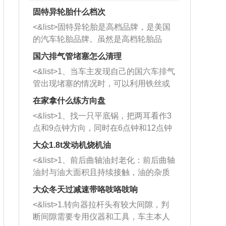
固特异轮胎什么档次
<&list>固特异轮胎是高档品牌，是美国
的汽车轮胎品牌。虽然是高档轮胎品
牌，但是中高低端的轮胎都有生产，这
国六排气管堵塞怎么清理
也是为了更好的开拓市场。
<&list>1、当车主发现自己的国六车排气
管出现堵塞的情况时，可以利用铁丝或
者是细棍，直接将杂物给取出来，如果
在家拿什么练方向盘
堵塞情况比较严重，也可以采取应急措
<&list>1、找一只平底锅，把两耳看作3
施。 <&list>2、直接利用木棍将所有的
点和9点钟方向，同时在6点钟和12点钟
杂物推到排气管里面的位置处，然后将
方向做一个标记。 <&list>2、双手握住
三元催化器拆解开，就可以将堵塞的东
大众1.8t发动机烧机油
平底锅两耳，然后往左打半圈、一圈、
西取出来。但如果是因为积碳过多引起
<&list>1、前后曲轴油封老化：前后曲轴
一圈半的练习，往右同样也要打相同的
的堵塞，就需要将三元催化器泡在草酸
油封与油大面积且持续接触，油的杂质
圈数。 <&list>3、最后强调要反复练
中进行清洗。 <&list>3、也可以利用清
和发动机内持续温度变化使其密封效果
习，这样就可以形成肌肉记忆，在真实
大众冬天过减速带咯吱咯吱响
洗剂对堵塞的情况得到解决，将清洗剂
逐渐减弱，导致渗油或漏油。<&list>2、
驾驶车辆时，不需要记忆也能打好方
放在燃油箱中，与燃油混合后，车辆启
<&list>1.转向器拉杆头有较大间隙，判
活塞间隙过大：积碳会使活塞环与缸体
向。
动时，就可以和汽油一起进入到燃烧
断间隙需要专用仪器和工具，车主本人
的间隙扩大，导致机油流入燃烧室中，