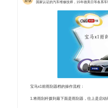
宝马x1前雨刮器档的操作流程：
1.将雨刮杆拨到最下面是雨刮器，往上是启