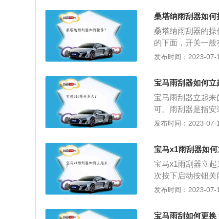
把车锁上。2、等
桑塔纳雨刮器如何
下，停在前档玻璃中
桑塔纳雨刮器的操
RT/STOP”按
的下面，开关一般
线的影响来正确选
发布时间：2023-07-17
抬一档是间歇，雨
用于中雨；向上抬
宝马雨刮器如何立
清洗，一边喷水，
宝马雨刮器立起来
可。雨刮器是指安
构、刮水臂心轴、
发布时间：2023-07-17
雪和尘土。宝马旗下
例：该车是一款中
宝马x1雨刮器如
4719mm、182
宝马x1雨刮器立
大功率是115千瓦
次按下启动按钮关
间即可。宝马x1是一
发布时间：2023-07-17
mm、高1620mm
离合变速箱，最大功
宝马雨刮如何更换