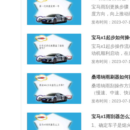
宝马雨刮更换步骤
度方向，向上推动
垫一个毛巾或软质
发布时间：2023-07-17
刮，把新的雨刮轻
其复位即可。更换
宝马x1起步如何操
拉起雨刮器后，下
宝马x1起步操作
别为车长5163mm
动机顺利启动，在
有xDrive40和
下刹车踏板，直接
发布时间：2023-07-17
机和4.4L双涡轮
表中的指针移动到O
mm、1620mm，
桑塔纳雨刷器如何
动机，其中1.5T
桑塔纳雨刮操作方
大功率为141千瓦
（慢速、中速、快
反之、后雨刮喷水
发布时间：2023-07-17
核心，采用直流永
杆机械部分做成一体
宝马x1雨刮器怎么
米，轴距为2603
1、确定车子是熄
1.5升自然吸气发