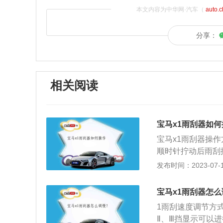
本文内容为中华网·汽车（
auto.
分享：
相关阅读
宝马x1雨刮器如何
宝马x1雨刮器操
顺时针拧动后雨刮
挡、||为高速挡
发布时间：2023-07-17
刮刷频率不理想，
至此档即可关闭雨
宝马x1雨刮器怎
以通过中间的滚轮
1雨刮速度调节方
用雨刮器的注意事
Ⅱ、Ⅲ挡显示可以
用酒精蘸湿毛巾，