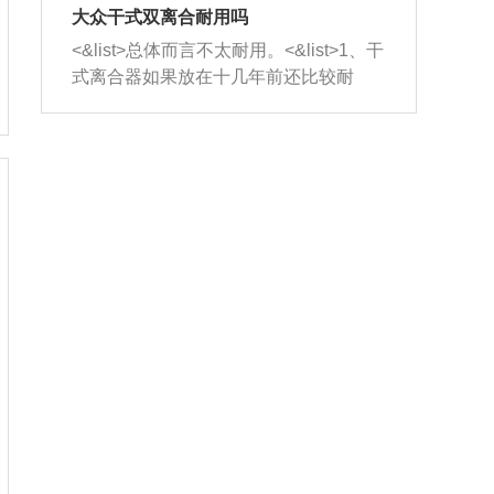
室，最后形成废气排出，就可以让三元
无法制作，需要将车辆送到修理厂或4s
造成烧机油。<&list>3、机油粘度。使用
大众干式双离合耐用吗
催化器得到清洗，排气管堵塞的情况就
店；<&list>2.车辆半轴套管防尘罩破
机油粘度过小的话，同样会有烧机油现
<&list>总体而言不太耐用。<&list>1、干
能够得到解决。
裂，破裂后会出现漏油现象，使半轴磨
象，机油粘度过小具有很好的流动性，
式离合器如果放在十几年前还比较耐
损严重，磨损的半轴容易损坏，产生异
容易窜入到气缸内，参与燃烧。<&list>
用，但是由于现在的汽车发动机动力输
响；<&list>3.稳定器的转向胶套和球头
4、机油量。机油量过多，机油压力过
出越来越高，使得干式离合器散热不足
老化，一般是使用时间过长造成的。解
大，会将部分机油压入气缸内，也会出
的缺陷也逐渐暴露出来。<&list>2、由于
决方法是更换新的质量好的转向橡胶套
现烧机油。<&list>5、机油滤清器堵塞：
干式双离合的工作环境暴露在空气中，
和球头。
会导致进气不畅，使进气压力下降，形
而离合器的散热也是通离合器罩上面的
成负压，使机油在负压的情况下吸入燃
几个小孔来进行散热。但是在行驶过程
烧室引起烧机油。<&list>6、正时齿轮或
中变速箱需要换挡，就不得不使得离合
链条磨损：正时齿轮或链条的磨损会引
器频繁工作。<&list>3、长时间的低速行
起气阀和曲轴的正时不同步。由于轮齿
驶以及过于频繁的启停，导致离合器的
或链条磨损产生的过量侧隙，使得发动
温度不断升高，而低速行驶时空气流动
机的调节无法实现：前一圈的正时和下
效率不高，无法将离合器中的热量有效
一圈可能就不一样。当气阀和活塞的运
的带走，导致离合器内部的温度不断升
动不同步时，会造成过大的机油消耗。
高，加速离合器的磨损。
解决方法：更换正时齿轮或链条。<&list
>7、内垫圈、进风口破裂：新的发动机
设计中，经常采用各种由金属和其他材