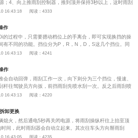
电源；4、向上推雨刮控制器，推到顶并保持3秒以上，这时雨刮
后掰开就可以了。1、挡风玻璃干燥时不得接通雨刷开关，若
 16:43:18
阅读：4333
作情况，应先用水将玻璃弄温，否则会创伤玻璃，同时由于刮
可能损伤刮片或烧坏雨刮器电机。2、雨刮器电机多为永磁电
操作
用陶瓷材料，受冲击易损坏。因此，一般不要随意拆下电机。
30i的过程中，只需要摁动档位上的手离合，即可实现换挡的操
免使电机从高处跌落或受碰撞。3、雨刮器电机多为封闭式，
间有不同的功能。挡位分为P，R，N，D，S这几个挡位。同
须拆卸维护时，应保持内清洁，不要让铁屑等污物落入机壳
等挡位供特种驾驶使用。P档是驻车档，当车主停车之后，需要
 16:43:13
阅读：4241
的配合不可过紧，以免转动阻力过大而烧坏电机，同时在含油
。在行进过程中不可以使用P档。R档为倒车档，使用此挡位之
滑油，补充或更换减速机构内的润滑脂。4、冬季雨刮器刮片
车模式。如果车主要使用这个挡位，请将车辆完全停好。N档
雪团卡住时，不可强行接通雨刮器开关，应清除冰块、雪团后
操作
发动机处于怠速状态。而D档属于前进挡，当车主使用这个挡
毁雨刮器电机。5、定期检查雨刮器刮片，若有严重磨损或脏
推会自动回弹，雨刮工作一次，向下则分为三个挡位，慢速、
即可前进。S档时运动档，此挡位车辆加速性能提升，速度提
用蘸有酒精或清洗剂的棉布沿长度方向擦去刮片上的污物。刮
刮杆往驾驶员方向扳，前挡雨刮先喷水刮一次。反之后雨刮喷
大。而L档属于上坡档，此时车辆会自动处于低档位，发动机
油清洗，以免刮片变形。
为了方便操作，开关都设在方向盘的下面。开关一般有四挡，
 16:43:13
阅读：4220
，停止。根据雨的大小对视线的影响来正确选择档位。向下按
下雨刷动作一次。向上抬一档是间歇，雨刷每隔几秒钟动作一
何拆卸更换
向上抬两档是慢刷，适用于中雨。向上抬三档是快刷，适用于
辆熄火，然后通电5秒再关闭电源，将雨刮操纵杆往上抬至顶
动机方向按下去，是喷玻璃水清洗。一边喷水，雨刷会自动动
的时间，此时雨刮器会自动立起来。其次往车头方向掰雨刮
纳车型雨刷的自动间歇工作挡位是可以调节摆动频率的，让雨
的按钮往下按压然后往上拔出取下。之后再将固定胶条的两个
 16:43:05
阅读：4235
速高低而快慢不同。将雨刮拨杆置于自动间歇摆动挡位时，雨