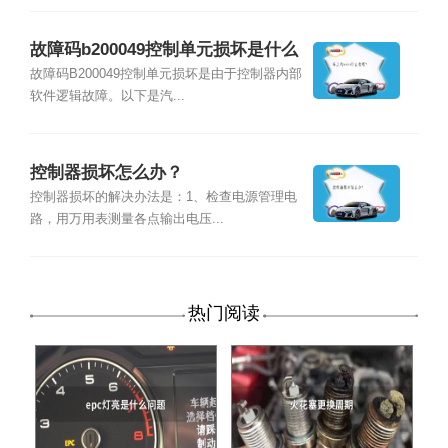
故障码b200049控制单元损坏是什么
原因？
故障码B200049控制单元损坏是由于控制器内部
软件逻辑故障。以下是汽...
控制器损坏怎么办？
控制器损坏的解决办法是：1、检查电源管理电
路，用万用表测量各点输出电压...
热门阅读