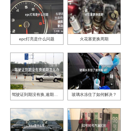
epc灯亮是什么问题
火花塞更换周期
驾驶证到期没有换,逾期怎么办??
玻璃水冻住了如何解决？