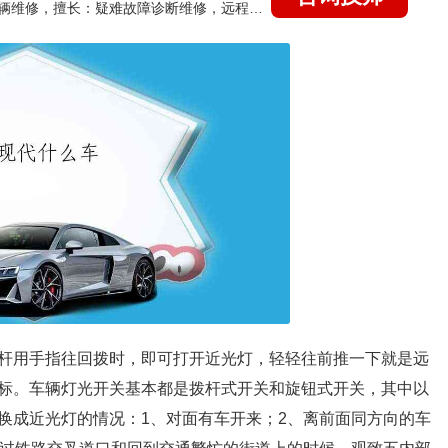
国家认证的汽车维修技师，15年德美日等各系车辆维修，擅长：疑难故障诊断维修，远程维修技术指导
杆用手指往回拨时，即可打开近光灯，轻轻往前推一下就是远
标。车辆灯光开关基本都是拨杆式开关和旋钮式开关，其中以
换成近光灯的情况：1、对面有车开来；2、离前面同方向的车