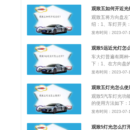
示廓灯。
替。
观致五如何开近光
观致五将方向盘左
绍：1、车灯开关
以拨杆式为主。驾
发布时间：2023-07-17
灯。其实车主可以
其实很明显，近光
观致5远近光灯怎
2、注意事项：不
车大灯普遍有两种
灯换成近光灯。一
下：1、在方向盘
上已经有足够的照
一格是打开仪表盘
发布时间：2023-07-17
候。
开就行，夜间遇到
2、在路边没有路
观致五灯光怎么使
转一格就是远光灯
观致5汽车灯光功
的使用方法如下：
为关闭车辆灯光。
发布时间：2023-07-17
方的位置为示宽灯。
后雾灯。7、灯光
观致5灯光怎么打