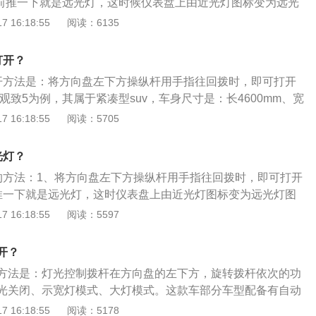
往前推一下就是远光灯，这时候仪表盘上由近光灯图标变为远光
有车开来；二是离前面同方向的车距离较近；三是当路上已经
关资料：1.车辆灯光开关基本都是拨杆式开关和旋钮式开关，
 16:18:55
阅读：6135
四是在过铁路交叉道口和回到交通繁忙的街道上的时候。
，也是最常见。驾驶员在夜间行车，可能自己也不确定开的是
。可以通过仪表盘亮起的指示灯来辨别，近光灯和远光指示灯
打开？
，近光灯图标的光线线条是朝下，而远光灯的光线线条是直直
开方法是：将方向盘左下方操纵杆用手指往回拨时，即可打开
将远光灯当近光灯用。碰到以下几种情况，应立即将远光灯换成
款观致5为例，其属于紧凑型suv，车身尺寸是：长4600mm、宽
面有车开来；（2）离前面同方向的车距离较近；（3）当路上
58mm，轴距为2710mm，油箱容积为55l，整备质量为1580kg。
 16:18:55
阅读：5705
度；（4）在过铁路交叉道口和回到交通繁忙的街道上的时
前悬架是麦弗逊式独立悬架，后悬架是多连杆式独立悬架，其搭载
动机，最大马力是197ps，最大功率是145kw，最大扭矩是290
光灯？
是7挡双离合变速箱。
的方法：1、将方向盘左下方操纵杆用手指往回拨时，即可打开
推一下就是远光灯，这时仪表盘上由近光灯图标变为远光灯图
了近距离照明，设计要求就是照射范围大（160度），照射距
 16:18:55
阅读：5597
法调节。观致5是一款SUV车型，内部整体采用黑色的配色，
向盘造型延续观致家族式的设计风格。在车身尺寸方面，观致
开？
87mm、1869mm、1676mm。
方法是：灯光控制拨杆在方向盘的左下方，旋转拨杆依次的功
光关闭、示宽灯模式、大灯模式。这款车部分车型配备有自动
将大灯调整至自动模式，就可以根据室外的光线自动开启和关
 16:18:55
阅读：5178