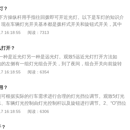
灯？
下方操纵杆用手指往回拨即可开近光灯。以下是车灯的知识介
：现在车辆灯光开关基本都是拨杆式开关和旋钮式开关，其中
驶员在夜间行车，可能自己也不确定开的是远光灯还是近光
 16:18:55
阅读：7313
通过仪表盘亮起的指示灯来辨别，近光灯和远光指示灯的区别
灯图标的光线线条是朝下，而远光灯的光线线条是直直往前。
么打开？
要误将远光灯当近光灯用。碰到以下几种情况，应立即将远光
一种是近光灯另一种是远光灯。观致5远近光灯打开方法如
是对面有车开来；二是离前面同方向的车距离较近；三是当路
的的左侧有一组灯光组合开关，到了夜间，组合开关向前旋转
明度；四是在过铁路交叉道口和回到交通繁忙的街道上的时
灯光在旋转一格是近光灯。近光灯在夜晚道路有路灯的时候打
 16:18:55
阅读：6354
路边有行人也开启近光灯，窄路窄桥弯道都是开启近光灯。
灯或者道路笔直遥远的视线较暗的夜晚开启远光灯，再向前旋
用？
。
能可根据实际的行车需求进行合理的灯光挡位调节。观致5灯光
1、车辆灯光控制由灯光控制杆以及旋钮进行调节。2、“O”挡位
3、旋钮调节到右侧的挡位为近光灯。4、旋钮调节到近光灯上
 16:18:55
阅读：6306
5、“AUTO”挡位为自动灯光。6、最左边的挡位可打开车辆
杆向前、向后推为远光灯的使用。8、灯光杆向上、向下推为转
开？