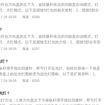
拨杆在方向盘的左下方，旋转拨杆依次的功能是自动模式、灯
式、大灯模式。以下是观致5灯光的相关资料：1、观致5部分
启大灯的功能，将大灯调整至自动模式。2、观致5的灯光控制
 16:18:55
阅读：6269
雾灯开关。开启的方式是向外拉控制杆，拉一下是前雾灯开，
。3、转向灯集成在外后视镜上，在即将转方向时需要提前打
？
拨杆在方向盘的左下方，旋转拨杆依次的功能是自动模式、灯
式、大灯模式。以下是观致五灯光的介绍：1、观致5部分车型
灯的功能，将大灯调整至自动模式，就可以根据室外的光线自
 16:18:55
阅读：6237
，尤其在山区时常穿越隧道，可以更专心的开车。2、观致5的
成前后雾灯开关，开启的方式是向外拉控制杆，拉一下是前雾
光灯？
雾灯开，关闭是推进去就可以。3、转向灯集成在外后视镜
纵杆用手指往回拨时，即可打开近光灯。轻轻往前推一下就是
时需要提前打开转向灯。往左转向是往下拨一下灯光控制杆，
表盘上由近光灯图标变为远光灯图标。以下是扩展资料：1、
拨一下灯光控制杆。在天黑没有路灯的地段开车以及在傍晚天
基本都是拨杆式开关和旋钮式开关，其中以拨杆式为主，也最
 16:18:55
阅读：6205
初现时开车，都必须打开近光灯。如果赶上大雾、下雪或大雨
间行车，可能自己也不确定开的是远光灯还是近光灯。其实车
那么即使在白天也必须打开近光灯。
亮起的指示灯来辨别，近光灯和远光指示灯的区别其实很明
光灯？
光线线条朝下，而远光灯的光线线条直直往前。2、车主一定
光灯方法：1.将方向盘左下方操纵杆用手指往回拨时，即可打开
远光灯当近光灯用。碰到以下几种情况，应立即将远光灯换成