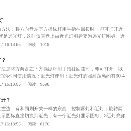
灯
的方法：将方向盘左下方操纵杆用手指往回拨时，即可打开近
就是远光灯，这时仪表盘上由近光灯图标变为远光灯图标。近
离照明，设计要求就是照射范围大（160度），照射距离短，
 16:18:55
阅读：1019
。观致5是一款SUV车型，内部整体采用黑色的配色，其中控
型延续观致家族式的设计风格。以下情况须打开近光灯：1、
灯？
地段开车。2、在傍晚天色较暗或黎明曙光初现时开车。3、如
方法是将方向盘左下方操纵杆用手指往回拨时，即可打开。以
或大雨天气，视线受阻，那么即使在白天也须打开近光灯。
灯的不同使用情况：近光灯使用：近光灯的照射距离约有30-4
然有照明设备，但亮度不够，这时也须打开近光灯。
中心隔离设施或者没有中心线的道路上，夜间会车应当在距相
 16:18:55
阅读：9698
米以外改用近光灯，在窄路、窄桥与非机动车会车时应当使用近
间没有路灯、照明不良或者遇有雾、雨、雪、沙尘、冰雹等低
打开？
时，同方向行驶的后车与前车近距离行驶时，应使用近光灯；
盘左边，有和雨刷开关一样的东西，控制雾灯和近灯；旋转两
急弯、坡路、拱桥、人行横道或者没有交通信号灯控制的路口
显示图标直接切换到近光，有一个近光灯显示图标。3远灯亮如
远近光灯示意；夜间车辆通过照明条件好的路段，应使用近光
左边左转向灯控制杆向下，仪表就会显示远灯指示灯。4拨两
 16:18:55
阅读：8170
在雾天开车，阴雨天气开车，夜间开车，傍晚行驶时必须打开
往自己方向拨两下，会回到控制杆原位置，是近光和远光的交