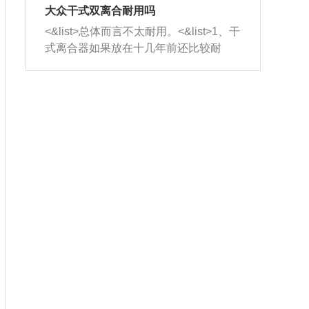
室，最后形成废气排出，就可以让三元
无法制作，需要将车辆送到修理厂或4s
造成烧机油。<&list>3、机油粘度。使用
大众干式双离合耐用吗
催化器得到清洗，排气管堵塞的情况就
店；<&list>2.车辆半轴套管防尘罩破
机油粘度过小的话，同样会有烧机油现
<&list>总体而言不太耐用。<&list>1、干
能够得到解决。
裂，破裂后会出现漏油现象，使半轴磨
象，机油粘度过小具有很好的流动性，
式离合器如果放在十几年前还比较耐
损严重，磨损的半轴容易损坏，产生异
容易窜入到气缸内，参与燃烧。<&list>
用，但是由于现在的汽车发动机动力输
响；<&list>3.稳定器的转向胶套和球头
4、机油量。机油量过多，机油压力过
出越来越高，使得干式离合器散热不足
老化，一般是使用时间过长造成的。解
大，会将部分机油压入气缸内，也会出
的缺陷也逐渐暴露出来。<&list>2、由于
决方法是更换新的质量好的转向橡胶套
现烧机油。<&list>5、机油滤清器堵塞：
干式双离合的工作环境暴露在空气中，
和球头。
会导致进气不畅，使进气压力下降，形
而离合器的散热也是通离合器罩上面的
成负压，使机油在负压的情况下吸入燃
几个小孔来进行散热。但是在行驶过程
烧室引起烧机油。<&list>6、正时齿轮或
中变速箱需要换挡，就不得不使得离合
链条磨损：正时齿轮或链条的磨损会引
器频繁工作。<&list>3、长时间的低速行
起气阀和曲轴的正时不同步。由于轮齿
驶以及过于频繁的启停，导致离合器的
或链条磨损产生的过量侧隙，使得发动
温度不断升高，而低速行驶时空气流动
机的调节无法实现：前一圈的正时和下
效率不高，无法将离合器中的热量有效
一圈可能就不一样。当气阀和活塞的运
的带走，导致离合器内部的温度不断升
动不同步时，会造成过大的机油消耗。
高，加速离合器的磨损。
解决方法：更换正时齿轮或链条。<&list
>7、内垫圈、进风口破裂：新的发动机
设计中，经常采用各种由金属和其他材