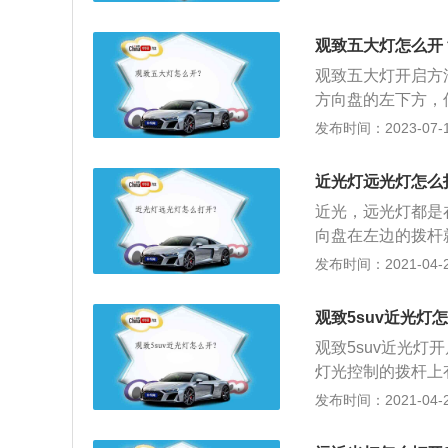
闭大灯，尤其在山
的前脸采用了观致
观致五大灯怎么开
源，车尾造型饱满
观致五大灯开启方
气布局也为整车增
方向盘的左下方，
依次的功能是自动
发布时间：2023-07-17
前脸采用了观致家
车尾部分，新车车
近光灯远光灯怎么
双边共两出的排气
近光，远光灯都是
向盘在左边的拨杆
发动机舱位置拨动
发布时间：2021-04-28
3、向驾驶员方向
器，这通常用来提
观致5suv近光灯
观致5suv近光
灯光控制的拨杆上
指背轻轻往前推一
发布时间：2021-04-27
恢复到了近光灯；
性，不同的车身构