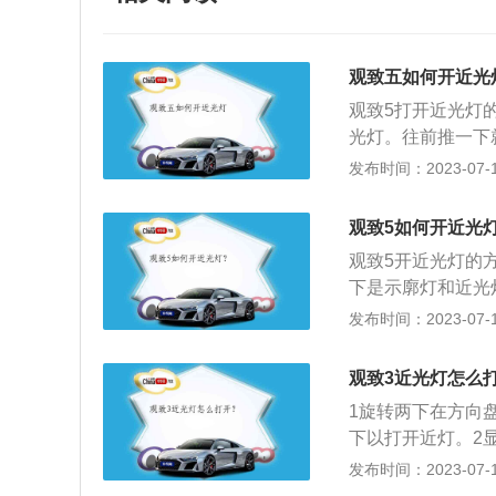
观致五如何开近光
观致5打开近光灯
光灯。往前推一下
光灯就是为了近距
发布时间：2023-07-17
聚光度也无法调节
台布局及方向盘造
观致5如何开近光
在天黑没有路灯的
观致5开近光灯的
果赶上大雾、下雪
下是示廓灯和近光
4、在一些路段虽
0米左右。在没有
发布时间：2023-07-17
对方向来车150
光灯；机动车在夜
观致3近光灯怎么
能见度情况下行驶
1旋转两下在方向
机动车在夜间通过
下以打开近灯。2
时，应当交替使用
果远灯亮，方向盘
发布时间：2023-07-17
灯。示廓灯使用：
下回到正常位置，