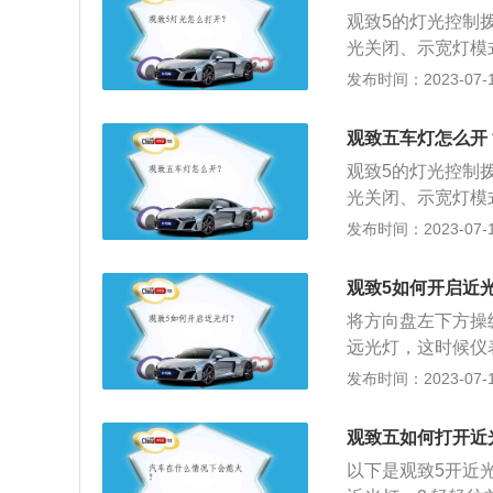
向灯的使用。
观致5的灯光控制
光关闭、示宽灯模
车型配备有自动开
发布时间：2023-07-17
拨杆还集成了前后
再拉下是后雾灯开
观致五车灯怎么开
开转向灯。
观致5的灯光控制
光关闭、示宽灯模
配备有自动开启大
发布时间：2023-07-17
动开启和关闭大灯
灯光控制拨杆还集
观致5如何开启近
灯开，再拉下是后
将方向盘左下方操
上，在即将转方向
远光灯，这时候仪
往右转向则是往上
现在车辆灯光开关
发布时间：2023-07-17
色较暗或黎明曙光
常见。驾驶员在夜
天气，视线受阻，
主可以通过仪表盘
观致五如何打开近
显，近光灯图标的
以下是观致5开近
要小心，不要误将