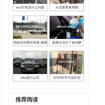
epc灯亮是什么问题
火花塞更换周期
驾驶证到期没有换,逾期
玻璃水冻住了如何解
怎么办??
决？
bba是什么车
92号95号汽油区别
推荐阅读