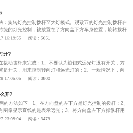
区时常穿越隧道，可以使其更专心地开车。外观方面，这款车
家族式设计，前大灯造型较为犀利，并在内部融入了LED光
？
，尾灯组设计具有典型的观致车型设计风格，双边共两出的排
法：旋转灯光控制拨杆至大灯模式。观致五的灯光控制拨杆在
加了运动感。
传统的灯光控制，被放置在了方向盘下方车身位置，旋转拨杆
模式、灯光关闭、小灯模式、大灯模式。外观方面，观致五的
 16:18:55
阅读：5051
族式设计，前大灯造型较为犀利，并在内部融入了LED光源；
尾造型饱满，其尾灯组设计具有典型的观致车型设计风格，而
打开?
布局也为整车增加了运动感。
在拨动拨杆来完成：1、不要认为旋钮式远光灯没有开关，方
就是开关，用来控制转向灯和远光灯的；2、一般情况下，向
开关，远灯一直开启，拨回停止，远光灯熄灭，恢复近光灯；
 17:05:05
阅读：3800
拨动，暂时远光闪灯，松开开关，开关自动恢复到近光停止
醒对面车道车辆，即近距离和远交变的灯。
怎么开?
灯开启的方法如下：1、在方向盘的左下方是灯光控制的拨杆；2、
有图像显示直线的是表示远光；3、将方向盘左下方操纵杆用
下就是远光灯，当把操纵杆往回拨时，仪表盘上就会显示已经
 23:08:04
阅读：3479
4、SUV这个领域中的不同车型之间差异很大，不同的动力
造，不同的驱动系统……这些不同点的核心终归体现在车辆不