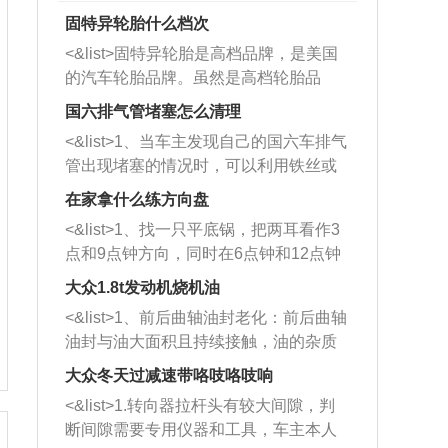
固特异轮胎什么档次
<&list>固特异轮胎是高档品牌，是美国
的汽车轮胎品牌。虽然是高档轮胎品
牌，但是中高低端的轮胎都有生产，这
国六排气管堵塞怎么清理
也是为了更好的开拓市场。
<&list>1、当车主发现自己的国六车排气
管出现堵塞的情况时，可以利用铁丝或
者是细棍，直接将杂物给取出来，如果
在家拿什么练方向盘
堵塞情况比较严重，也可以采取应急措
<&list>1、找一只平底锅，把两耳看作3
施。 <&list>2、直接利用木棍将所有的
点和9点钟方向，同时在6点钟和12点钟
杂物推到排气管里面的位置处，然后将
方向做一个标记。 <&list>2、双手握住
三元催化器拆解开，就可以将堵塞的东
大众1.8t发动机烧机油
平底锅两耳，然后往左打半圈、一圈、
西取出来。但如果是因为积碳过多引起
<&list>1、前后曲轴油封老化：前后曲轴
一圈半的练习，往右同样也要打相同的
的堵塞，就需要将三元催化器泡在草酸
油封与油大面积且持续接触，油的杂质
圈数。 <&list>3、最后强调要反复练
中进行清洗。 <&list>3、也可以利用清
和发动机内持续温度变化使其密封效果
习，这样就可以形成肌肉记忆，在真实
大众冬天过减速带咯吱咯吱响
洗剂对堵塞的情况得到解决，将清洗剂
逐渐减弱，导致渗油或漏油。<&list>2、
驾驶车辆时，不需要记忆也能打好方
放在燃油箱中，与燃油混合后，车辆启
<&list>1.转向器拉杆头有较大间隙，判
活塞间隙过大：积碳会使活塞环与缸体
向。
动时，就可以和汽油一起进入到燃烧
断间隙需要专用仪器和工具，车主本人
的间隙扩大，导致机油流入燃烧室中，