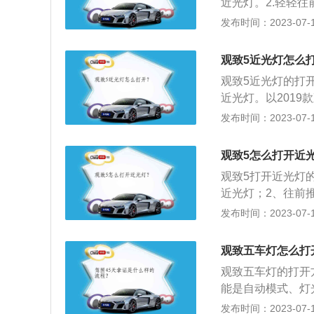
近光灯。2.轻轻
近光灯。一是对面
灯图标。以下是相
发布时间：2023-07-17
有足够的照明度；
其中以拨杆式为主
远光灯还是近光灯
观致5近光灯怎么
的区别其实很明显
观致5近光灯的打
往前。2.不要误
近光灯。以2019
近光灯。（1）对
1869mm、高16
发布时间：2023-07-17
已经有足够的照明
2019款观致5
候。
了1.6l涡轮增压发
观致5怎么打开近
nm，与其匹配的
观致5打开近光灯
近光灯；2、往前
标。近光灯就是为
发布时间：2023-07-17
离短，聚光度也无
其中控台布局及方
观致五车灯怎么打
5的长宽高分别为45
观致五车灯的打开
能是自动模式、灯
开启大灯的功能，
发布时间：2023-07-17