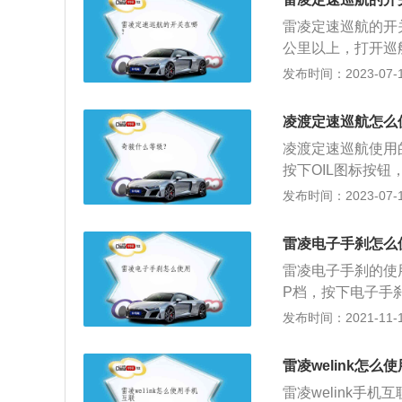
雷凌定速巡航的开
公里以上，打开巡
下减速的按键就进
发布时间：2023-07-17
mm、1780mm、
增压和自然吸气，发
凌渡定速巡航怎么
力方面，汽油版车型依
凌渡定速巡航使用
m。
按下OIL图标按钮
4、加、减按键为调
发布时间：2023-07-17
复之前定速巡航速
载EA888TSI、
雷凌电子手刹怎么
雷凌电子手刹的使
P档，按下电子手
自动解除电子手刹
发布时间：2021-11-10
刹。汽车电子手刹
P，工作原理与传
雷凌welink怎么
达到控制停车制动
雷凌welink手
加便捷，同时也增