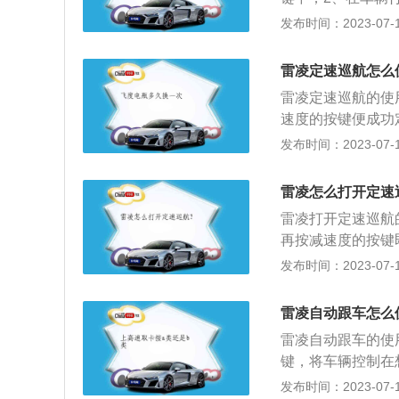
C平台，同时采用
入待命状态；3、
发布时间：2023-07-17
两侧前翼子板隆起
门后车辆按当前速
镀铬贯穿两侧尾灯
同样在巡航行驶过
象。车身尺寸方面，新
雷凌定速巡航怎么
ancel键，重新恢
m，长度与宽度比
雷凌定速巡航的使
速度的按键便成功
航功能。解除方法
发布时间：2023-07-17
动车速巡航系统将
车速系统启动后，
雷凌怎么打开定速
速持续行驶。3、想
雷凌打开定速巡航
按钮，轿车将持续
再按减速度的按键
内。4、提高巡航车
4640mm、宽17
发布时间：2023-07-17
暂时关闭巡航控制
量为1410kg。
拔至“OFF”位
立悬架，其搭载了1
至“OFF”位置
雷凌自动跟车怎么
大扭矩是142nm
清除，系统被完全
雷凌自动跟车的使
键，将车辆控制在
左侧按键可以调节
发布时间：2023-07-17