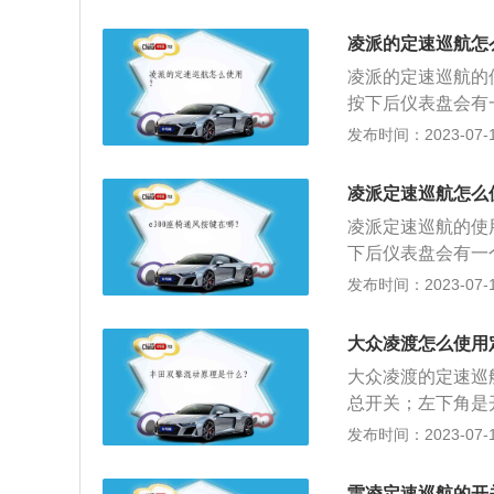
结束巡航状态。以2
m、宽1780mm、
凌派的定速巡航怎
发动机，最大马力是
凌派的定速巡航的使
按下后仪表盘会有
派车身尺寸是：长47
发布时间：2023-07-17
积为40l。凌派搭载
m，与其匹配的是e
凌派定速巡航怎么
凌派定速巡航的使用
下后仪表盘会有一
派2020款为例，其
发布时间：2023-07-17
730mm，油箱容积
0kw，最大扭矩是
大众凌渡怎么使用
大众凌渡的定速巡
总开关；左下角是
原先保存的速度，
发布时间：2023-07-17
推出的一款紧凑型新
轴距为2656mm
雷凌定速巡航的开