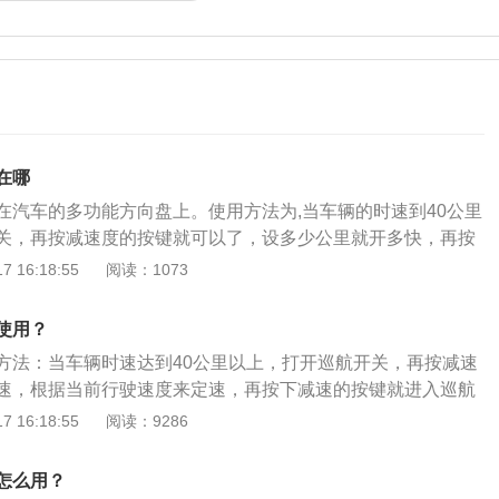
在哪
在汽车的多功能方向盘上。使用方法为,当车辆的时速到40公里
关，再按减速度的按键就可以了，设多少公里就开多快，再按
入巡航功能。解除很简单，踩下刹车就自动解除了。拓展内
 16:18:55
阅读：1073
巡航系统将滑动开关置于ON位置即可接通车速控制系统。2、
启动后，轿车达到所需车速时，按一下SET按钮，即可使轿车
使用？
。设定巡航车速后,仍可按常规方法用加速踏板进行加速,松开加
方法：当车辆时速达到40公里以上，打开巡航开关，再按减速
将车速恢复至设定的巡航车速。但若加速后，车速超过巡航车
速，根据当前行驶速度来定速，再按下减速的按键就进入巡航
，并以此车速持续行驶5min以上，则必须重新设定巡航车速。3、
自动解除了。雷凌是丰田旗下的一款紧凑型轿车，这款车一共
 16:18:55
阅读：9286
T按钮，车速降低1.5km/h；若按住该按钮，轿车将持续降低车
一款是1.8升自然吸气发动机，另一款是1.2升涡轮增压发动
，当时的行驶速度被储存在存储器内。若在车速于40km/h时松
然吸气发动机的车型是混动版车型，这款车的长4640mm、宽17
储值即被删除。必要时，可用SET按钮，在车速超过40km/h时
怎么用？
m。