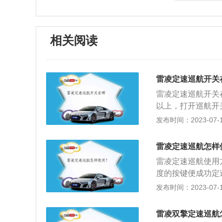
相关阅读
雷凌定速巡航开关
雷凌定速巡航开关
以上，打开巡航开
下减速的按键就进
发布时间：2023-07-17
容：1、启动车速
设定巡航车速系统
雷凌定速巡航怎样
以此车速持续行驶
雷凌定速巡航使用
速踏板后，系统便
度的按键便成功定
速10km/h以上
功能。踩下刹车便
发布时间：2023-07-17
降低巡航车速按SE
使用了两款发动机，
速，一但松开按钮
机。搭载1.8升自
开SET按钮，则存
雷凌双擎定速巡航
80mm、高1455m