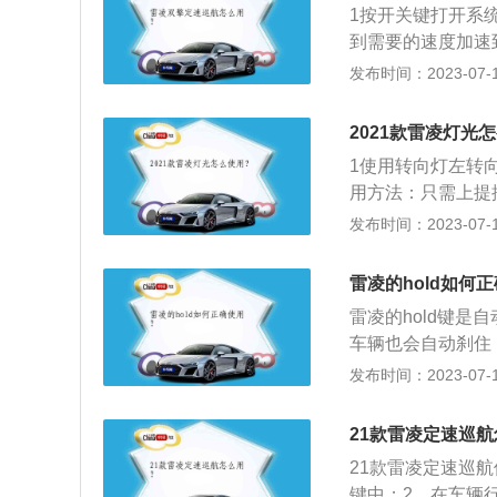
重新设定巡航车速
1按开关键打开系
巡航车速。每按一次
到需要的速度加速到
高车速，一旦松开
油门，速度被设定在
发布时间：2023-07-17
巡航控制系统手动
下“SET-”则在
置，即可暂时关闭
按取消（CANCE
2021款雷凌灯光
位置即可暂时关闭
定的巡航车速,松开
1使用转向灯左转
用方法：只需上提
转至近光灯位置，
发布时间：2023-07-17
开关在灯光操纵杆
近光灯AUTO键
雷凌的hold如何
和近光灯。5自适
雷凌的hold键
车辆也会自动刹住
ld。拓展资料：
发布时间：2023-07-17
的新感观领秀紧凑型
成。外观凌厉、品
21款雷凌定速巡
场销量榜首，而雷
21款雷凌定速巡
2、外观：全新换代
键中；2、在车辆