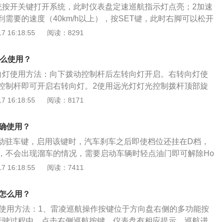
。4、提高巡航车速无需踩加速踏板，按RES即可提高设定的
统按开关键打开系统，此时仪表盘定速巡航指示灯点亮；2加速
开关RES，车速提高15km/h，若按住开关,则轿车将持续提
需要的速度（40km/h以上），按SET键，此时右脚可以松开
开关RES，当时的行驶速度被储存在存储器内。5、暂时关闭
当前时速；3按“RES+”按“RES+”在当前时速下增加速度，按
 16:18:55
阅读：8291
变速器:踩下制动踏板或离合器踏板,或将滑动开关拔至OFF位
当前时速下减少速度；4解除定速巡航除定速巡航可以通过踩刹车、
系统；自动变速器：踩制动踏板或将换挡杆置于P、R、N、1
L）键、按开关（ON/OFF）键。
怎么使用？
系统。此时设定的巡航车速仍储存在存储器内。若需要恢复设
制动踏板或离合器踏板,重新按RES即可。
向灯使用方法：向下拨动控制杆后左转向灯开启。右转向灯使
控制杆即可开启右转向灯。2使用远光灯灯光控制拨杆顶部旋
随后向前推动灯光拨杆，远光灯开启。3开启雾灯前、后雾灯
 16:18:55
阅读：8171
中央位置，旋转至对应位置即可开启前后雾灯。4自动大灯、
亮起即代表自动大灯开启。旋转旋钮可切换为示宽灯，自动大灯
正确使用？
应大灯按下中控左下角带有A字母的图形按键。
是自动驻车键，启用该键时，汽车刹车之后即使档位还挂在D档，
，不会出现溜车的情况，需要启动车辆时轻点油门即可解除Ho
1、雷凌：雷凌是一款基于丰田MC平台专为中国消费者深度定制
 16:18:55
阅读：7411
轿车。雷凌源于丰田A级车第十一代Corolla美版车型打造而
质卓越的美版车型在北美已畅销多年，销量长期高居A级车市
航怎么用？
凌正是继承了这一车型的冠军基因，具有极高的品质基础。
航使用方法：1、雷凌巡航操作按键位于方向盘右侧的多功能按
雷凌是丰田Corolla车系的第十二代车型，出自TNGA架构GA-
行驶过程中，点击右侧巡航按键，仪表盘有相应提示，巡航进