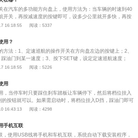
关在汽车的多功能方向盘上，使用方法为：当车辆的时速到40
航开关，再按减速度的按键即可，设多少公里就开多快，再按
入巡航功能，踩下刹车就自动解除。丰田雷凌车身尺寸为4640
 16:18:55
阅读：5337
1455mm，轴距为2700mm，油箱容积是50l，引擎类型是涡轮
动机排量是1.2t、1.8l，汽车类型为紧凑型轿车。丰田雷凌动
使用？
旧搭载1.2t加cvt动力组合，功率为85kw，峰值扭矩是185n
的方法：1、定速巡航的操作开关在方向盘左边的按键上；2、
，踩油门到某一速度；3、按下SET键，设定定速巡航速度；
节当前时速；5、取消定速巡航按OIL键或者踩刹车.RES键恢
 16:18:55
阅读：5226
度。凌渡是上汽大众的一款紧凑型车，基于MQB平台打造，搭
EA211TSI发动机，采用湿式7速双离合变速器。
使用
用，当停车时只要踩住刹车踏板让车辆停下，然后将档位挂入
刹的按钮就可以。如果需启动时，将档位挂入D挡，踩油门即可
；或者直接踩住制动踏板，按下电子手刹的开关键来释放手
 16:43:13
阅读：4298
也就是电子驻车制动系统，简称EPB。在车辆上的按键标志是
统的机械式手刹相同，都是通过刹车盘与刹车片产生的摩擦力
使用手机互联
，不过控制方式由先前的机械式手刹变成了电子按钮，操作更
机互联，使用USB线将手机和车机互联，系统自动下载安装程序，
加的逼格。电子手刹的工作原理，顾名思义，其最大的亮点就