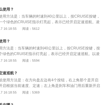
021款雷凌为例，其是一款紧凑型车，车身尺寸是：长4640m
高1455mm，轴距为2700mm。2021款雷凌搭载了1.2t涡轮增压
么使用？
116ps，最大扭矩是185nm，最大功率是85kw。
用方法是：当车辆的时速到40公里以上，按CRUISE按键，
一个绿色的CRUISE指示灯亮起，表示已经开启定速巡航。凌
56mm、宽1804mm、高1509mm，轴距为2730mm，油箱容
 16:18:55
阅读：5612
了1.5l自然吸气发动机，最大功率是80kw，最大扭矩是134n
cvt无级变速变速箱。
使用？
方法是：当车辆的时速到40公里以上，按CRUISE按键，按
个绿色的CRUISE指示灯亮起，表示已经开启定速巡航。以凌
车身尺寸是：长4756mm、宽1804mm、高1509mm，轴距为2
 16:18:55
阅读：5594
为40l。凌派2020款搭载了1.5l自然吸气发动机，最大功率是8
134nm，与其匹配的是ecvt无级变速变速箱。
定速巡航？
航使用方法是：在方向盘左边有4个按钮，右上角那个是开启
开启根据当前速度、定速；左上角是刹车和油门用后重新开启
右下角是临时关闭。凌渡（Lamando）是上汽大众在成都车展
 16:18:55
阅读：5369
车，其车身长宽高分别是4599mm、1826mm、1425mm，
，最高时速是每小时225km，驱动方式为前轮驱动。
关在哪？