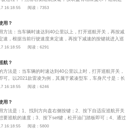
了该车系北美版的造型，前脸的样式相比旧款线条有所增加，
控制车辆达到需要的速度后，按下SET键，激活巡航，松开油
 16:18:55
阅读：7353
，大灯变成了倒钩样式，尾部整体样式小改，一条黑色的横向
度行驶；4、在巡航行驶过程中，按下+RES键增加车速；5、
，下方的黑色包围件上翻包裹着尾部，一改过去仅有的家用形
程中，按下-SET键降低车速；6、要临时取消巡航功能，按下c
车长宽高分别为4640/1780/1455mm，轴距达到2700m
使用？
复按下RES键即可。
现款略有提升，但高度降低，轴距同样保持不变。
用方法：当车辆时速达到40公里以上，打开巡航开关，再按减
定速，根据当前行驶速度来定速，再按下减速的按键就进入巡
：踩下刹车便自动解除。以下是定速巡航的使用介绍：1、启
 16:18:55
阅读：6291
滑动开关置于“ON”位置即可接通车速控制系统。2、设定巡航
轿车达到所需车速时，按一下“SET”按钮，即可使轿车以此车
巡航？
降低巡航车速，按“SET”按钮，车速降低1.5km/h；若按住该
的方法是：当车辆的时速达到40公里以上时，打开巡航开关，
降低车速，一旦松开按钮，当时的行驶速度被储存在存储器
即可。以2021款雷凌为例，其属于紧凑型车，车身尺寸是：长
速无需踩加速踏板，按“RES”即可提高设定的巡航车速。5、
80mm、高1455mm，轴距为2700mm，油箱容积为43l，整备质
 16:18:55
阅读：6246
系统手动变速器：踩下制动踏板或离合器踏板，或将滑动开关
2021款雷凌前悬架是麦弗逊式独立悬架，后悬架是e型多连杆式独
置，即可暂时关闭系统。6、安全关闭巡航控制系统：将滑动开关拨
.8l自然吸气发动机，最大马力是98ps，最大功率是72kw，最
，或轿车处于静止状态时关闭点火开关，则巡航系统所存储的值被
使用？
，与其匹配的是电子无级变速箱。
关闭。
用方法是：1、找到方向盘右侧按键；2、按下自适应巡航开关
想要巡航的速度；3、按下set键，松开油门踏板即可；4、通过
跟车距离，通过加、减按键能调整速度，轻踩刹车和油门即可
 16:18:55
阅读：5800