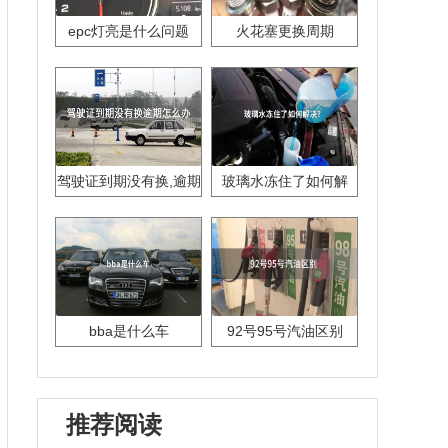
epc灯亮是什么问题
火花塞更换周期
驾驶证到期没有换,逾期
玻璃水冻住了如何解
怎么办??
决？
bba是什么车
92号95号汽油区别
推荐阅读