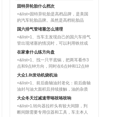
固特异轮胎什么档次
<&list>固特异轮胎是高档品牌，是美国
的汽车轮胎品牌。虽然是高档轮胎品
牌，但是中高低端的轮胎都有生产，这
国六排气管堵塞怎么清理
也是为了更好的开拓市场。
<&list>1、当车主发现自己的国六车排气
管出现堵塞的情况时，可以利用铁丝或
者是细棍，直接将杂物给取出来，如果
在家拿什么练方向盘
堵塞情况比较严重，也可以采取应急措
<&list>1、找一只平底锅，把两耳看作3
施。 <&list>2、直接利用木棍将所有的
点和9点钟方向，同时在6点钟和12点钟
杂物推到排气管里面的位置处，然后将
方向做一个标记。 <&list>2、双手握住
三元催化器拆解开，就可以将堵塞的东
大众1.8t发动机烧机油
平底锅两耳，然后往左打半圈、一圈、
西取出来。但如果是因为积碳过多引起
<&list>1、前后曲轴油封老化：前后曲轴
一圈半的练习，往右同样也要打相同的
的堵塞，就需要将三元催化器泡在草酸
油封与油大面积且持续接触，油的杂质
圈数。 <&list>3、最后强调要反复练
中进行清洗。 <&list>3、也可以利用清
和发动机内持续温度变化使其密封效果
习，这样就可以形成肌肉记忆，在真实
大众冬天过减速带咯吱咯吱响
洗剂对堵塞的情况得到解决，将清洗剂
逐渐减弱，导致渗油或漏油。<&list>2、
驾驶车辆时，不需要记忆也能打好方
放在燃油箱中，与燃油混合后，车辆启
<&list>1.转向器拉杆头有较大间隙，判
活塞间隙过大：积碳会使活塞环与缸体
向。
动时，就可以和汽油一起进入到燃烧
断间隙需要专用仪器和工具，车主本人
的间隙扩大，导致机油流入燃烧室中，