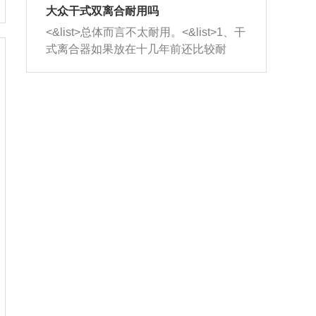
室，最后形成废气排出，就可以让三元
无法制作，需要将车辆送到修理厂或4s
造成烧机油。<&list>3、机油粘度。使用
大众干式双离合耐用吗
催化器得到清洗，排气管堵塞的情况就
店；<&list>2.车辆半轴套管防尘罩破
机油粘度过小的话，同样会有烧机油现
<&list>总体而言不太耐用。<&list>1、干
能够得到解决。
裂，破裂后会出现漏油现象，使半轴磨
象，机油粘度过小具有很好的流动性，
式离合器如果放在十几年前还比较耐
损严重，磨损的半轴容易损坏，产生异
容易窜入到气缸内，参与燃烧。<&list>
用，但是由于现在的汽车发动机动力输
响；<&list>3.稳定器的转向胶套和球头
4、机油量。机油量过多，机油压力过
出越来越高，使得干式离合器散热不足
老化，一般是使用时间过长造成的。解
大，会将部分机油压入气缸内，也会出
的缺陷也逐渐暴露出来。<&list>2、由于
决方法是更换新的质量好的转向橡胶套
现烧机油。<&list>5、机油滤清器堵塞：
干式双离合的工作环境暴露在空气中，
和球头。
会导致进气不畅，使进气压力下降，形
而离合器的散热也是通离合器罩上面的
成负压，使机油在负压的情况下吸入燃
几个小孔来进行散热。但是在行驶过程
烧室引起烧机油。<&list>6、正时齿轮或
中变速箱需要换挡，就不得不使得离合
链条磨损：正时齿轮或链条的磨损会引
器频繁工作。<&list>3、长时间的低速行
起气阀和曲轴的正时不同步。由于轮齿
驶以及过于频繁的启停，导致离合器的
或链条磨损产生的过量侧隙，使得发动
温度不断升高，而低速行驶时空气流动
机的调节无法实现：前一圈的正时和下
效率不高，无法将离合器中的热量有效
一圈可能就不一样。当气阀和活塞的运
的带走，导致离合器内部的温度不断升
动不同步时，会造成过大的机油消耗。
高，加速离合器的磨损。
解决方法：更换正时齿轮或链条。<&list
>7、内垫圈、进风口破裂：新的发动机
设计中，经常采用各种由金属和其他材