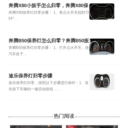
奔腾X80小扳手怎么归零，奔腾X80保
养灯归零步骤
奔腾X80保养灯归零步骤： 1、将点火开关扭到“O
FF”...
奔腾B50保养灯怎么归零？奔腾B50扳
手灯怎么消除
奔腾B50保养灯归零步骤： 1、打开点火开关，使
汽车处于...
途乐保养灯归零步骤
途乐保养灯归零，按照以下步骤进行操作：1、首
先按下车辆的一键启动按钮，...
热门阅读