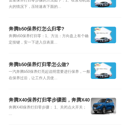
雷凌保养灯归零步骤的方法如下：1、在发动机熄
火的情况下，压转速表下面的...
奔腾b50保养灯怎么归零?
奔腾b50保养灯归零：1、方法：方向盘上有个确
定按键，安一下进入仪表菜...
奔腾b50保养灯归零怎么做?
一汽奔腾b50保养灯亮起说明需要进行保养，一般
在保养过后，让工作人员使...
奔腾X40保养灯归零步骤图，奔腾X40
保养扳手怎么消除
奔腾X40保养灯归零步骤： 1、关闭点火开关；
...