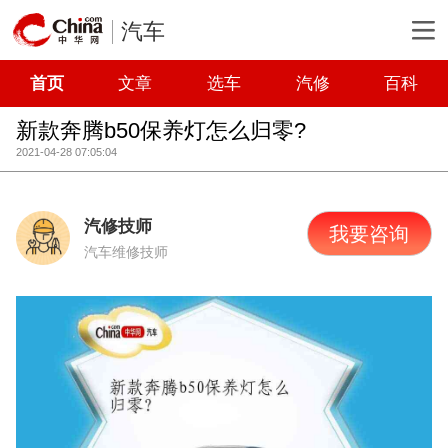
汽车
首页
文章
选车
汽修
百科
新款奔腾b50保养灯怎么归零?
2021-04-28 07:05:04
汽修技师
我要咨询
汽车维修技师