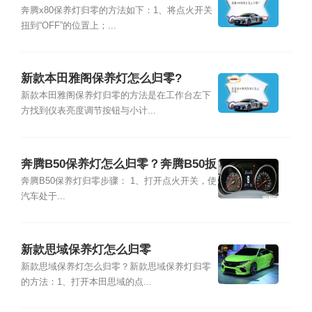
奔腾x80保养灯归零的方法如下：1、将点火开关
扭到“OFF”的位置上；...
新款本田雅阁保养灯怎么归零?
新款本田雅阁保养灯归零的方法是在工作台左下
方找到仪表亮度调节按钮与小计...
奔腾B50保养灯怎么归零？奔腾B50扳
手灯怎么消除
奔腾B50保养灯归零步骤： 1、打开点火开关，使
汽车处于...
新款思域保养灯怎么归零
新款思域保养灯怎么归零？新款思域保养灯归零
的方法：1、打开本田思域的点...