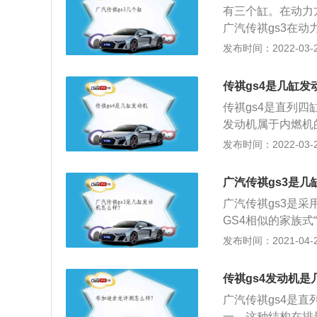
有三个缸。在动力方
种结构。发动机的
广汽传祺gs3在动
235N·m和26
达到163马力，最
发布时间：2022-03-27
机都拥有着家用充
大部分车型配置了许
3变速箱是什么品
定速巡航、倒车影
十分经典的一款变
传祺gs4是几缸发
实用功能，整体配
多种型号，从几万
传祺gs4是直列
身，安全性能也相
下、所以丰田的车
发动机属于内燃机
变速箱的优点就在
内燃机中是最常见的
发布时间：2022-03-26
赖的高级变速箱。
动机的工作原理是
功率。直列4缸发
广汽传祺gs3是几
大。直列4缸发动
广汽传祺gs3是
是选择配置直列4
GS4相似的家族
时，前保险杠两侧
发布时间：2021-04-28
再加上三幅式多功
中控台采用“T”
传祺gs4发动机是
向盘、矩形设；3
广汽传祺gs4是
加热、一键启动、
一，这种结构在排