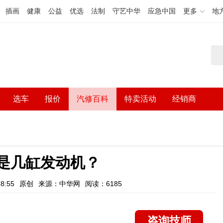
插画
健康
公益
优选
法制
守艺中华
应急中国
更多
地
选车
报价
汽修百科
特卖活动
经销商
3是几缸发动机？
8:55
原创
来源：中华网
阅读：6185
咨询技师