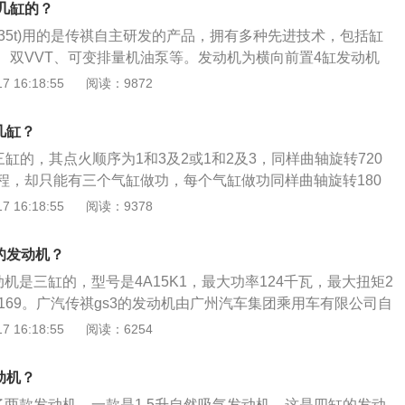
是几缸的？
t(235t)用的是传祺自主研发的产品，拥有多种先进技术，包括缸
、双VVT、可变排量机油泵等。发动机为横向前置4缸发动机
5M1。1、四缸发动机，又可称为四缸引擎，是一种能够把一种形
 16:18:55
阅读：9872
种更有用的能的机器。通常是把化学能转化为机械能。有时发
发生装置，也可指包括动力装置的整个机器，比如汽油发动
几缸？
动机总的主要部分就是气缸，这里就是整个汽车的动力源泉。
三缸的，其点火顺序为1和3及2或1和2及3，同样曲轴旋转720
机体主要由气缸体、曲轴箱、气缸盖和气缸垫等部件组成。3、
程，却只能有三个气缸做功，每个气缸做功同样曲轴旋转180
原理是将汽油(柴油)的热能，通过在密封汽缸内燃烧气体膨胀
5升涡轮增压发动机，最大功率是124千瓦，最大扭矩转速是每
 16:18:55
阅读：9378
，转变为机械能。主要用途:多用于轿车的发动机、摩托车、油
00转，最大功率转速是每分钟5000转。其车身尺寸长宽高分别为4
力机械。
m、1505mm，轴距为2815mm。
的发动机？
动机是三缸的，型号是4A15K1，最大功率124千瓦，最大扭矩2
169。广汽传祺gs3的发动机由广州汽车集团乘用车有限公司自
国产发动机。广汽传祺gs3的发动机日常可使用以下方法进行
 16:18:55
阅读：6254
量等级的润滑油。对汽油发动机应根据进排气系统的附加装置
--SF级汽油机油；柴油发动机则要根据机械负荷选用CB--CD
动机？
标准以不低于生产厂家规定要求为准；定期更换机油及滤芯。
了两款发动机，一款是1.5升自然吸气发动机，这是四缸的发动