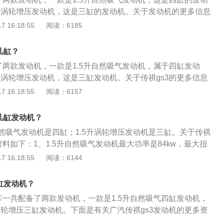
滑油在使用过程中油质都会发生变化。到一定里程之后，性能
5升涡轮增压发动机，这是三缸的发动机。关于发动机的更多信息
带来种种问题。为了避免故障的发生，应结合使用条件定期换
自然吸气发动机最大功率是84kw，最大扭矩为150牛米，最大功
 16:18:55
阅读：6185
；机油从滤清器的细孔通过时把油中的固体颗粒和粘稠物积存
每分钟，最大扭矩转速为4500转每分钟。2、这款发动机配备了
清器堵塞，机油不能通过滤芯时，会胀破滤芯或打开安全阀，
且使用的是铝合金缸盖和铸铁缸体。与这款发动机匹配的是5速手
把脏物带回润滑部位，促使发动机磨损，内部的污染加剧；定
几缸？
自一体变速器。
动机在运转过程中，燃烧室内的高压未燃烧气体、酸、水分、
了两款发动机，一款是1.5升自然吸气发动机，属于四缸发动
过活塞环与缸壁之间的间隙进入曲轴箱中，与零件磨损产生的
升涡轮增压发动机，这是三缸发动机。关于传祺gs3的更多信息
，形成油泥。量少时在油中悬浮，量大时从油中析出，堵塞滤
自然吸气发动机最大功率是84kw，最大扭矩为150牛米，最大功
 16:18:55
阅读：6157
发动机润滑困难，引起磨损；定期使用水箱清洗剂清洗水箱。
每分钟，最大扭矩转速为4500转每分钟。2、这款发动机配备了
水垢，不但能保证发动机正常工作，而且延长水箱和发动机的
且使用的是铝合金缸盖和铸铁缸体。与这款发动机匹配的是5速手
几缸发动机？
一体变速器。3、1.5升涡轮增压发动机最大功率是120kw，最
升自然吸气发动机是四缸；1.5升涡轮增压发动机是三缸。关于传祺
，最大功率转速为5500转每分钟，最大扭矩转速为1500到4000
资料如下：1、1.5升自然吸气发动机最大功率是84kw，最大扭
大功率转速为6000转每分钟，最大扭矩转速为4500转每分钟。
 16:18:55
阅读：6144
dcvvt技术，而且使用的是铝合金缸盖和铸铁缸体。与这款发动
变速器或6速手自一体变速器。2、1.5升涡轮增压发动机最大
缸发动机？
最大扭矩为235牛米，最大功率转速为5500转每分钟，最大扭矩
车一共配备了两款发动机，一款是1.5升自然吸气四缸发动机，
000转每分钟。这款发动机配备了dcvvt技术，而且使用的是铝合
涡轮增压三缸发动机。下面是有关广汽传祺gs3发动机的更多资
。与这款发动机匹配的是6速手动变速器或7速双离合变速器。