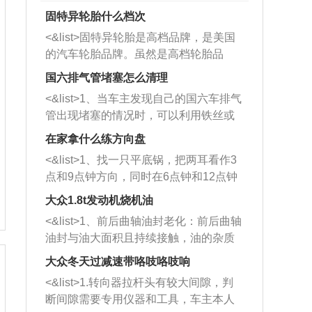
固特异轮胎什么档次
<&list>固特异轮胎是高档品牌，是美国
的汽车轮胎品牌。虽然是高档轮胎品
牌，但是中高低端的轮胎都有生产，这
国六排气管堵塞怎么清理
也是为了更好的开拓市场。
<&list>1、当车主发现自己的国六车排气
管出现堵塞的情况时，可以利用铁丝或
者是细棍，直接将杂物给取出来，如果
在家拿什么练方向盘
堵塞情况比较严重，也可以采取应急措
<&list>1、找一只平底锅，把两耳看作3
施。 <&list>2、直接利用木棍将所有的
点和9点钟方向，同时在6点钟和12点钟
杂物推到排气管里面的位置处，然后将
方向做一个标记。 <&list>2、双手握住
三元催化器拆解开，就可以将堵塞的东
大众1.8t发动机烧机油
平底锅两耳，然后往左打半圈、一圈、
西取出来。但如果是因为积碳过多引起
<&list>1、前后曲轴油封老化：前后曲轴
一圈半的练习，往右同样也要打相同的
的堵塞，就需要将三元催化器泡在草酸
油封与油大面积且持续接触，油的杂质
圈数。 <&list>3、最后强调要反复练
中进行清洗。 <&list>3、也可以利用清
和发动机内持续温度变化使其密封效果
习，这样就可以形成肌肉记忆，在真实
大众冬天过减速带咯吱咯吱响
洗剂对堵塞的情况得到解决，将清洗剂
逐渐减弱，导致渗油或漏油。<&list>2、
驾驶车辆时，不需要记忆也能打好方
放在燃油箱中，与燃油混合后，车辆启
<&list>1.转向器拉杆头有较大间隙，判
活塞间隙过大：积碳会使活塞环与缸体
向。
动时，就可以和汽油一起进入到燃烧
断间隙需要专用仪器和工具，车主本人
的间隙扩大，导致机油流入燃烧室中，