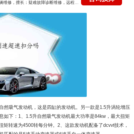
国家认证的汽车维修技师，15年德美日等各系车辆维修，擅长：疑难故障诊断维修，远程维修技术指导
升自然吸气发动机，这是四缸的发动机。另一款是1.5升涡轮增压
如下：1、1.5升自然吸气发动机最大功率是84kw，最大扭矩
扭矩转速为4500转每分钟。2、这款发动机配备了dcvvt技术，