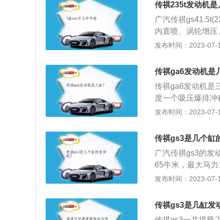
传祺235t发动机
广汽传祺gs41.5
内直喷、涡轮增压
机，型号为4A1
发布时间：2023-07-17
式的能转化为另一
动机既适用于动力
传祺ga6发动机是
机，航空发动机。
传祺ga6发动机是
2、四缸发动机其
度一个吸压爆排冲
四缸发动机其基本
度。该车搭载的1.
发布时间：2023-07-17
时，推动活塞作功
分钟1700到40
锯和其他小功率动
891mm、1850m
传祺gs3是几个缸
广汽传祺gs3的发
65牛米，最大马力
主研发生产，属于
发布时间：2023-07-17
保养：使用适当质
和使用条件选用SD
传祺gs3是几缸发
级柴油机油，选用
传祺gs3一共搭载