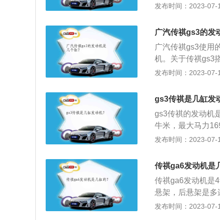
料：1、传祺GS3
发布时间：2023-07-17
需求。车身尺寸也
式、行李架以及倒车
广汽传祺gs3的发
1”，采用全铝机身
广汽传祺gs3使用
系统。1500r/mi
机。关于传祺gs3
载整车相比上代车型
号“3B15J1”，
发布时间：2023-07-17
升自然吸气发动机最
缸内直喷系统。1500
转每分钟，最大扭矩
5%，搭载整车相
用的是铝合金缸盖
gs3传祺是几缸发
求。2、1.5升自
一体变速器。
gs3传祺的发动机
转速为6000转每
牛米，最大马力1
技术，而且使用的
生产，属于国产发
发布时间：2023-07-17
速器或6速手自一
适当质量等级的润
选用SD--SF级
传祺ga6发动机是
油，选用标准以不
传祺ga6发动机
等级的润滑油在使
悬架，后悬架是多连
给发动机带来种种
大功率是124kw，
发布时间：2023-07-17
油量适中；机油从
传祺ga6是一款中
中。如滤清器堵塞