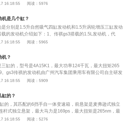
1.5T外观部分悬浮式车顶等设计还是很符合当下消费者的审美
 16:18:55
阅读：5976
与现款一样大，可选装天窗、鲨鱼鳍天线、前雾灯、轮辋样
摄像头等。2、传祺GS3搭载的1.5T发动机，代号“3B15J
动机是几个缸？
，并应用了GCCS燃烧控制技术，辅以350bar超高压缸内直喷
的是分别是1.5升自然吸气四缸发动机和1.5升涡轮增压三缸发动
n至4250r/min可持续输出235Nm的扭矩，热效率高达38.5%，搭
搭载的发动机介绍如下：1、传祺gs3搭载的1.5L发动机，代
油耗下降高达16%，排放满足严苛的国六b法规要求。3、1.5
采用全铝机身，并应用了GCCS燃烧控制技术，辅以350bar超高压
 16:18:55
阅读：5965
大功率是84kw，最大扭矩为150牛米，最大功率转速为6000
r/min至4250r/min可持续输出235Nm的扭矩，热效率高达38.
转速为4500转每分钟。这款发动机配备了dcvvt技术，且使
比上代车型油耗下降高达16%，排放满足严苛的国六b法规要
和铸铁缸体。与这款发动机匹配的是5速手动变速器或6速手自
动机？
然吸气发动机最大功率是84kw，最大扭矩为150牛米，最大功率
是三缸的，型号是4A15K1，最大功率124千瓦，最大扭矩265
分钟，最大扭矩转速为4500转每分钟。这款发动机配备了dcvvt
69。gs3传祺的发动机由广州汽车集团乘用车有限公司自主研发
是铝合金缸盖和铸铁缸体。与这款发动机匹配的是5速手动变
动机。gs3传祺的发动机日常可使用以下方法进行保养：使用
 16:18:55
阅读：5909
体变速器。
滑油。对汽油发动机应根据进排气系统的附加装置和使用条件
汽油机油；柴油发动机则要根据机械负荷选用CB--CD级柴油机
几缸的？
低于生产厂家规定要求为准；定期更换机油及滤芯。任何质量
是4缸的，其匹配的6挡手自一体变速箱，前悬架是麦弗逊式独立
用过程中油质都会发生变化。到一定里程之后，性能恶化，会
杆式独立悬架，最大马力是169ps，最大扭矩是265nm，最
问题。为了避免故障的发生，应结合使用条件定期换油，并使
最大功率转速是5000rpm，最大扭矩转速是1700到4000rpm。
 16:18:55
阅读：5276
滤清器的细孔通过时把油中的固体颗粒和粘稠物积存在滤清器
型4门5座三厢车，其车身尺寸是：长4891mm、宽1850mm、
，机油不能通过滤芯时，会胀破滤芯或打开安全阀，从旁通阀