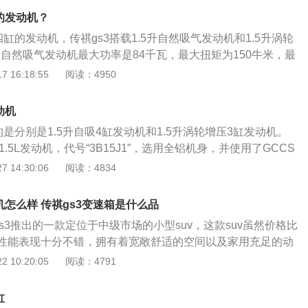
为2815mm，油箱容积为55l，车身重量为1512kg。
回润滑部位，促使发动机磨损，内部的污染加剧；定期清洗曲
的发动机？
转过程中，燃烧室内的高压未燃烧气体、酸、水分、硫和氮的
四缸的发动机，传祺gs3搭载1.5升自然吸气发动机和1.5升涡轮
与缸壁之间的间隙进入曲轴箱中，与零件磨损产生的金属粉末
升自然吸气发动机最大功率是84千瓦，最大扭矩为150牛米，最
泥。量少时在油中悬浮，量大时从油中析出，堵塞滤清器和油
6000转，最大扭矩转速为每分钟4500转。1.5升涡轮增压发
 16:18:55
阅读：4950
滑困难，引起磨损；定期使用水箱清洗剂清洗水箱。除去其中
0千瓦，最大扭矩为235牛米，最大功率转速为每分钟5500
但能保证发动机正常工作，而且延长水箱和发动机的整体寿
每分钟1500到4000转。这两款发动机配备了dcvvt技术，使
动机
铸铁缸体。传祺gs3车身尺寸长为4350毫米、宽为1825毫
的是分别是1.5升自吸4缸发动机和1.5升涡轮增压3缸发动机。
米、轴距为2560毫米。
1.5L发动机，代号“3B15J1”，选用全铝机身，并使用了GCCS
350bar超高压缸内直喷系统；1.5升自吸发动机最大功率是八
 14:30:06
阅读：4834
矩为一百五十牛米，最大功率转速为六千广汽传祺（简称传祺）
竞争优势，完成可持续发展而打造的国产品牌。二零一零年12
机怎么样 传祺gs3变速箱是什么品
GA5轿车顺利推出市场，接着相继推出多款车型。广汽传祺在
gs3推出的一款定位于中级市场的小型suv，这款suv虽然价格比
各个领域都具备了与合资及同等级进口品牌相匹敌的实力，作
性能表现十分不错，拥有着宽敞舒适的空间以及家用充足的动
，继续冲击中高档市场。传祺GS4、传祺GS7均在北美车展上
后，其有望采用油耗更低的1.0T三缸机，售价也会降低。不过
 10:20:05
阅读：4791
北美车展一百一十年历史上第一个进到主展馆的中国品牌，也
对三缸机有所抵触，即使其或有着更低油耗和更便宜价格，但
汽车经销商大会的中国汽车品牌。
所接受仍是未知。传祺gs3三缸发动机怎么样最新的传奇gs3搭
缸
率的1.5T涡轮增压发动机，这款两款发动机有有三缸和四缸两