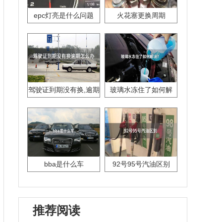
epc灯亮是什么问题
火花塞更换周期
驾驶证到期没有换,逾期
玻璃水冻住了如何解
怎么办??
决？
bba是什么车
92号95号汽油区别
推荐阅读