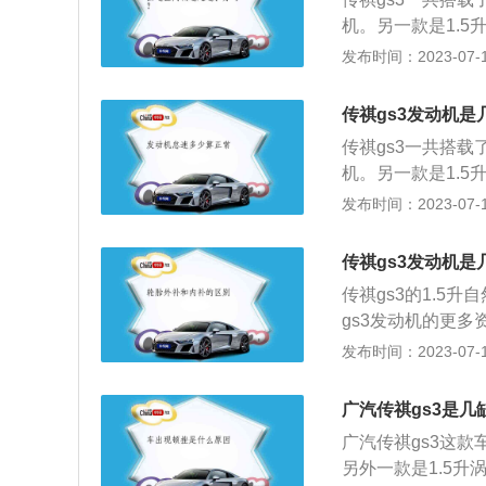
任何质量等级的润
机。另一款是1.
恶化，会给发动机
如下：1、1.5升
发布时间：2023-07-17
油，并使油量适中
率转速为6000转
在滤清器中。如滤
dcvvt技术，而
从旁通阀通过，仍
传祺gs3发动机是
动变速器或6速手
期清洗曲轴箱。发
传祺gs3一共搭载
硫和氮的氧化物经
机。另一款是1.5
金属粉末混在一起
如下：1、1.5升
发布时间：2023-07-17
清器和油孔，造成
率转速为6000转
除去其中的锈迹和
dcvvt技术，而
传祺gs3发动机是
整体寿命。
动变速器或6速手自
传祺gs3的1.5
大扭矩为235牛米
gs3发动机的更多
转每分钟。
矩为150牛米，最
发布时间：2023-07-17
这款发动机配备了
机匹配的是5速手动
广汽传祺gs3是几
功率是120kw，
广汽传祺gs3这款
转速为1500到4
另外一款是1.5升
金缸盖和铸铁缸体