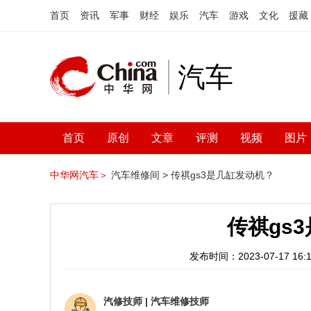
首页
资讯
军事
财经
娱乐
汽车
游戏
文化
援藏
汽车
首页
原创
文章
评测
视频
图片
中华网汽车＞
汽车维修间 >
传祺gs3是几缸发动机？
传祺gs
发布时间：2023-07-17 16:1
汽修技师
|
汽车维修技师