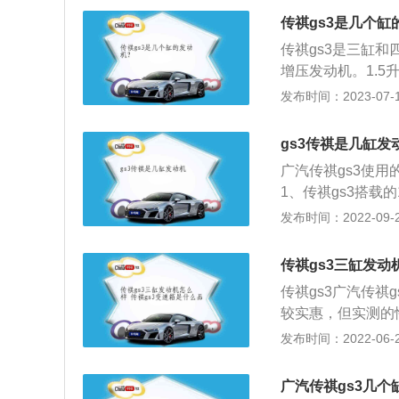
高1505mm，轴距
通过，仍把脏物带
传祺gs3是几个缸
轴箱。发动机在运
传祺gs3是三缸和
氧化物经过活塞环
增压发动机。1.5
混在一起，形成油
大功率转速为每分钟
发布时间：2023-07-17
孔，造成发动机润
动机最大功率是12
的锈迹和水垢，不
转，最大扭矩转速为
gs3传祺是几缸发
命。
用的是铝合金缸盖和
广汽传祺gs3使用
米，高为1655毫
1、传祺gs3搭载的
燃烧控制技术，配合
发布时间：2022-09-27
十四kw，最大扭
是广汽集团为提升
传祺gs3三缸发动
月，第一款车传祺
传祺gs3广汽传祺
技术、配备、品质
较实惠，但实测的
为自主品牌的先锋
力。gs3完成换代
发布时间：2022-06-22
世界首发，并变成
部分消费者还是会
是第一个参与全美
能否被大多数用户
广汽传祺gs3几个
载的是两款不同功