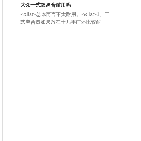
室，最后形成废气排出，就可以让三元
无法制作，需要将车辆送到修理厂或4s
造成烧机油。<&list>3、机油粘度。使用
大众干式双离合耐用吗
催化器得到清洗，排气管堵塞的情况就
店；<&list>2.车辆半轴套管防尘罩破
机油粘度过小的话，同样会有烧机油现
<&list>总体而言不太耐用。<&list>1、干
能够得到解决。
裂，破裂后会出现漏油现象，使半轴磨
象，机油粘度过小具有很好的流动性，
式离合器如果放在十几年前还比较耐
损严重，磨损的半轴容易损坏，产生异
容易窜入到气缸内，参与燃烧。<&list>
用，但是由于现在的汽车发动机动力输
响；<&list>3.稳定器的转向胶套和球头
4、机油量。机油量过多，机油压力过
出越来越高，使得干式离合器散热不足
老化，一般是使用时间过长造成的。解
大，会将部分机油压入气缸内，也会出
的缺陷也逐渐暴露出来。<&list>2、由于
决方法是更换新的质量好的转向橡胶套
现烧机油。<&list>5、机油滤清器堵塞：
干式双离合的工作环境暴露在空气中，
和球头。
会导致进气不畅，使进气压力下降，形
而离合器的散热也是通离合器罩上面的
成负压，使机油在负压的情况下吸入燃
几个小孔来进行散热。但是在行驶过程
烧室引起烧机油。<&list>6、正时齿轮或
中变速箱需要换挡，就不得不使得离合
链条磨损：正时齿轮或链条的磨损会引
器频繁工作。<&list>3、长时间的低速行
起气阀和曲轴的正时不同步。由于轮齿
驶以及过于频繁的启停，导致离合器的
或链条磨损产生的过量侧隙，使得发动
温度不断升高，而低速行驶时空气流动
机的调节无法实现：前一圈的正时和下
效率不高，无法将离合器中的热量有效
一圈可能就不一样。当气阀和活塞的运
的带走，导致离合器内部的温度不断升
动不同步时，会造成过大的机油消耗。
高，加速离合器的磨损。
解决方法：更换正时齿轮或链条。<&list
>7、内垫圈、进风口破裂：新的发动机
设计中，经常采用各种由金属和其他材