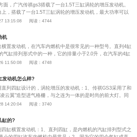
面，广汽传祺gs3搭载了一台1.5T三缸涡轮的增压发动机。
最大输出功率各自为120万千瓦和124万千瓦，峰值扭矩各自为
力上，搭载了一台1.5T三缸涡轮的增压发动机，最大功率可以
5N·m，动力性能家用充沛，而且燃油经济性十分不错。这两款发动
大扭矩可以达到235牛·米，动力性能不错。在整体配置方面，
 13:15:08
阅读：4744
足的动力性能，而且燃油经济性较高，油耗比较节省。传祺gs
多实用的功能装置，比如：有支持Carlife的8英寸中控屏幕、
牌传祺gs3变速箱的品牌是爱信的6速手自一体变速箱。爱信是
像、电动的天窗、多功能方向盘、后排还设置了空调出风口等
速箱品牌，一样是世界500强企业，现在产品包含4档，5档等
动机
置非常经济实用。除此之外，广汽传祺gs3还配置了全铝车
块的便宜小车到百万级的豪车均有使用，现在也属于丰田旗
四缸横置发动机，在汽车内燃机中是很常见的一种型号。直列4缸
对提高了。
型几乎都是爱信变速箱，而宝马，奔驰和奥迪也有采用。爱信
的气缸排列形式中的一种，它的排量小于2.0升，在汽车的4缸
于换挡快慢，换挡思维的机灵性，燃油经济性等，是一款可信
一类，第1款直列4缸发动机是在1961年发明的。直列4缸发
 11:50:08
阅读：4748
使用自身装备的阻尼效应来减少发动机的震动，提高发动机的
动机的震动会随着发动机的尺寸变大，以及随着功率的增大变
缸发动机怎么样?
机的工作效率很高，在职业赛车的汽车配置上，有很多赛车手
采用直列四缸设计的，涡轮增压的发动机：1、传祺GS3采用了和
缸发动机，足以见直列4缸发动机的结构很标准。
式“凌云翼”造型进气格栅，与之连为一体的是时尚的前大灯。同
采用了动感的造型设计；2、传祺GS3采用了全黑内饰布局，
 14:20:04
阅读：3740
能方向盘、与传祺GA3视界相似的大尺寸中控屏等设计。新车
字形设计，并使用大面积软材质包裹。GS3配备了三辐式多功能方
几缸的?
、GS3根据版本不同将提供自动空调、后排空调出风口、座椅
直列四缸横置发动机：1、直列四缸，是内燃机的汽缸排列型式之
无钥匙进入、倒车影像、电子手刹、自动驻车等。另外配有8
量小的四缸汽车内燃机中最常见；2、因为它的四个气缸成直