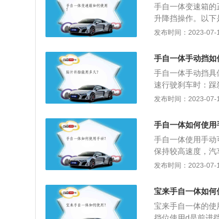
方便驾驶员切换手
手自一体变速箱的
到比较比较陡的长
害，在用户使用挡
升降挡操作。以下
不停踩刹车减速。
车的手动换挡和自
发布时间：2023-07-17
这个时候选择使用
器和手动变速器的
制车速，既不用踩
动挡有别于纯手动
手自一体手动挡如
纵，也就是自动离
手自一体手动挡具
着时速的变换，向
速行驶刹车时：踩
降入低速挡，会产
发布时间：2023-07-17
使用手动挡，通过
于强制降档，发动
手自一体如何使用
滑行时：使用手动
手自一体使用手动
到紧急情况可以迅
保持较高速度，汽
高。2、下坡时速
发布时间：2023-07-17
动模式就可以把车
的摩擦热。3、车
宝来手自一体如何
接挂到二挡，用安
宝来手自一体的使
挡位使用d是前进挡