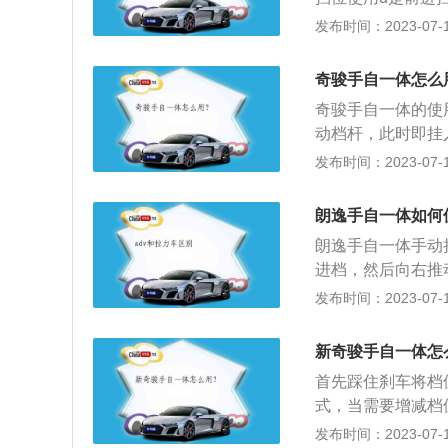
挡、s是运动模式
发布时间：2023-07-17
一款紧凑型车，车身尺
8mm，最小离地间
奇骏手自一体怎么
为1320kg。2
奇骏手自一体的使
另一款是1.5升自
动档杆，此时即挂
+为档位升1档，
发布时间：2023-07-17
一体变速器，属于
能，两者在本质上
朗逸手自一体如何
不会主动升档。向
朗逸手自一体手动
油门也可以不松。
进档，然后向右推
动档杆为升档，向
发布时间：2023-07-17
位，挂挡操作是要
式下车速降低的时
新奇骏手自一体怎
复自动模式，手动
首先踩住刹车将档
式，当需要增减档
以下是关于手自一
发布时间：2023-07-17