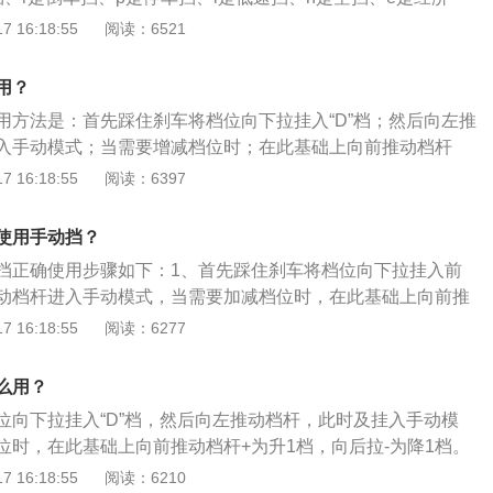
行车挡。以下是宝来的相关介绍：1、以2021款宝来为例，其是
 16:18:55
阅读：6521
寸是：长4663mm、宽1815mm、高1462mm，轴距为268
隙为126mm，油箱容积为50l，行李厢容积为506l，车身重量
用？
、新款宝来一共使用了两款发动机，一款是1.4升涡轮增压发动机，
用方法是：首先踩住刹车将档位向下拉挂入“D”档；然后向左推
然吸气发动机。
入手动模式；当需要增减档位时；在此基础上向前推动档杆
向后拉-为档位降1档。以下是关于变速箱的更多介绍：1、手自
 16:18:55
阅读：6397
自动变速器的一种，只是在自动挡的基础上增加人为换挡的功
并无太大区别。2、手动模式下车速降低，变速箱会降档但是
使用手动挡？
右回拨恢复自动模式，手动和自动可以随时切换，无需刹车，
挡正确使用步骤如下：1、首先踩住刹车将档位向下拉挂入前
动档杆进入手动模式，当需要加减档位时，在此基础上向前推
后拉为降档。2、当车速及发动机转速不到要求时不能上升档
 16:18:55
阅读：6277
经过变速箱控制单元的允许才可以。3、朗逸手自一体手动模
候，变速箱的电子控制单元会帮你主动降档。4、向右回拨恢
么用？
和自动可以随时切换，无需刹车和松油门。
位向下拉挂入“D”档，然后向左推动档杆，此时及挂入手动模
位时，在此基础上向前推动档杆+为升1档，向后拉-为降1档。
体变速器的相关资料：1、手自一体变速器，它属于自动变速
 16:18:55
阅读：6210