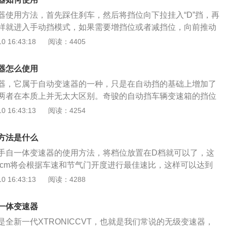
要强制降档(如加速、超车)，否则驾驶员不需要手动降档。使
器使用方法，首先踩住刹车，然后将挡位向下拉挂入“D”挡，再
动挡模式，对车和人都是好事。——车辆的燃油经济性将得到
样就进入手动挡模式，如果需要增挡位或者减挡位，向前推动
以获得更加清爽的驾驶体验；更重要的是，在手动模式下驾驶
后推一挡位是降低一个挡位。奇骏手自一体变速器等挡位有
 16:43:18
阅读：4405
于自动模式。
个挡位，P是停车挡，R是倒车挡，N挡是空挡，D是前进挡。当
中，一般挡位是在D挡，可以在各个前进挡位之间换挡。奇骏
器怎么使用
气发动机和2.5自然吸气发动机，匹配CTV无级变速箱，2.0T发动
器，它属于自动变速器的一种，只是在自动挡的基础上增加了
Ps，最大功率是111kW，最大扭矩是194Nm。2.5T发动机的
两者在本质上并无太大区别。奇骏的自动挡车辆变速箱的挡位
s，最大功率是133kW，最大扭矩是239Nm。奇骏是东风日产品
。①P停车档。汽车在停放时，选档杆必需扳入P位。②R倒车
 16:43:13
阅读：4254
V，它的车身长度是4675mm，宽度是1820mm，高度是1722
位相当于空档，可在起动时、人不离车停车时或在拖车时使用。
。
行驶时将选档杆放在D位，汽车可在各前进挡位之间自动换档。
方法是什么
。关于手自一体的手动模式，首先踩住刹车将档位向下拉挂入D
手自一体变速器的使用方法，将档位放置在D档就可以了，这
档杆，此时及挂入手动模式，当需要增减档位时，在此基础上
tcm将会根据车速和节气门开度进行最佳速比，这样可以达到
升1档，向后拉-为降1档。注意当车速及发动机转速不到要求时
。自动挡车的手动模式，挂挡比较方便，直接把档位拨到手动
 16:43:13
阅读：4288
驾驶员的每一步操作要经过变速箱控制单元的允许。手动模式
位置，换成手动挡时不需要踩刹车或者松油门的。换挡杆手动
箱会降档但是不会主动升档。向右回拨恢复自动模式，手动和
，就是在M档位上来回的加减档即可，注意要看好车速，一般
，无需刹车，油门也可以不松。
一体变速器
差不多为好。一般使用手动模式换挡，应该保证车辆处于怠速
全新一代XTRONICCVT，也就是我们常说的无级变速器，
。有的车型是使用的换挡拨片的方式进行手动模式。注意，拨