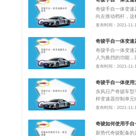
自动降档，除非需
奇骏手自一体变速
用自动手动挡的手
向左推动档杆，这
提高，驾驶员也可
档杆是升一挡，向
发布时间：2021-11-10
时，安全系数会高
P、R、N、D四
汽车在驾驶的过程
奇骏手自一体变速
载搭2.0L自然吸
奇骏手自一体变速
机的最大马力是151
人为换挡的功能，
最大马力是181P
有P，R，N，D
发布时间：2021-11-10
牌下一款紧凑型SU
档。③N空档。N
mm，轴距是2706
④D前进档。正常
奇骏手自一体使用
D档是最常用档位
东风日产奇骏车型
档，然后向左推动
样变速器控制单元
向前推动档杆+为
良好的燃油经济性
发布时间：2021-11-10
是升不上挡位的，
模式就行，即M的
下车速低了，变速
模式是比较常见的
自动可以随时切换
奇骏如何使用手自
和自动挡换挡时机
新势代奇骏配备的是
或者运行当中才行