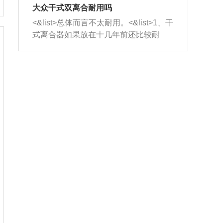
室，最后形成废气排出，就可以让三元
无法制作，需要将车辆送到修理厂或4s
造成烧机油。<&list>3、机油粘度。使用
大众干式双离合耐用吗
催化器得到清洗，排气管堵塞的情况就
店；<&list>2.车辆半轴套管防尘罩破
机油粘度过小的话，同样会有烧机油现
<&list>总体而言不太耐用。<&list>1、干
能够得到解决。
裂，破裂后会出现漏油现象，使半轴磨
象，机油粘度过小具有很好的流动性，
式离合器如果放在十几年前还比较耐
损严重，磨损的半轴容易损坏，产生异
容易窜入到气缸内，参与燃烧。<&list>
用，但是由于现在的汽车发动机动力输
响；<&list>3.稳定器的转向胶套和球头
4、机油量。机油量过多，机油压力过
出越来越高，使得干式离合器散热不足
老化，一般是使用时间过长造成的。解
大，会将部分机油压入气缸内，也会出
的缺陷也逐渐暴露出来。<&list>2、由于
决方法是更换新的质量好的转向橡胶套
现烧机油。<&list>5、机油滤清器堵塞：
干式双离合的工作环境暴露在空气中，
和球头。
会导致进气不畅，使进气压力下降，形
而离合器的散热也是通离合器罩上面的
成负压，使机油在负压的情况下吸入燃
几个小孔来进行散热。但是在行驶过程
烧室引起烧机油。<&list>6、正时齿轮或
中变速箱需要换挡，就不得不使得离合
链条磨损：正时齿轮或链条的磨损会引
器频繁工作。<&list>3、长时间的低速行
起气阀和曲轴的正时不同步。由于轮齿
驶以及过于频繁的启停，导致离合器的
或链条磨损产生的过量侧隙，使得发动
温度不断升高，而低速行驶时空气流动
机的调节无法实现：前一圈的正时和下
效率不高，无法将离合器中的热量有效
一圈可能就不一样。当气阀和活塞的运
的带走，导致离合器内部的温度不断升
动不同步时，会造成过大的机油消耗。
高，加速离合器的磨损。
解决方法：更换正时齿轮或链条。<&list
>7、内垫圈、进风口破裂：新的发动机
设计中，经常采用各种由金属和其他材