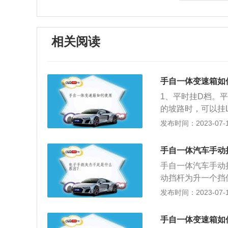
相关阅读
手自一体变速箱如
1、平时挂D档。
的坡路时，可以挂
长较长的红灯时，
发布时间：2023-07-17
常行驶的情况下，
换。4、挂挡起步
手自一体汽车手动
杆挂到D挡上，松
手自一体汽车手动
表手动模式，如果
动挡杆为升一个挡
挡杆或者方向盘后
动换挡结合在一起
发布时间：2023-07-17
变速箱的驾驶员切
变速箱会自动升档
行的时候拉到空挡
自动降档，如此颠
就算挂着N档可能
手自一体变速箱如
动挡频繁的换挡，