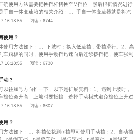
动模式和自动模式。为了避免对变速箱和汽车发动机造成伤
正确使用方法需要把换挡杆切换至M挡位，然后根据情况进行
下坡时，挂D挡从坡顶跑到坡底的时候，车会越溜越快，需要
位不合理的情况下，这种变速箱都会由系统自动做出纠正。
是手自一体变速箱的相关介绍：1、手自一体变速器就是将汽
频繁的踩刹车，时间太长很容易导致刹车片过热，发生危险。
动换挡结合在一起的变速方式。2、该变速器结合了自动变速
 16:18:55
阅读：6744
其手动模式，挂到二、三档的档位，利用发动机的牵制力来控
优点，最大限度地减少了变速系统的功率损耗。手自一体的手
刹车，又不会车速过快。
挡的汽车，虽然结构中设置有离合器装置，但是需要驾驶员操
何使用？
合。3、手自一体的汽车在用手动挡时，只需拨到手动挡，随
体使用方法如下：1、下坡时：换入低速挡，带挡滑行。2、高
上或向下调节挡位。
刹车踏板的同时，使用手动挡迅速向后连续拨挡把，使车强制
生强大的发动机制动，加快减速。3、弯道行驶时：在入弯前
 16:18:55
阅读：6730
减档利用发动机制动减速，过弯时只需保持车身稳定，此时由
机会自动维持高转速，出弯道后，可迅速拉高速度。4、溜车
手动？
档可让车缓慢降挡后平稳滑行很远，而且动力还没有切断，遇
可以往加号方向推一下，以下是扩展资料：1、遇到上坡时，
速踩油门加速躲避。
车档位会升高，上坡时要抵挡，选择手动模式避免档位上升过
度很快，如果保持在D档，只能靠踩刹车来降低速度，此选择手
 16:18:55
阅读：6607
子档位挂到低档上，来间接起到制动作用，减少长时间踩刹车
轮因为某种原因打滑或陷入泥坑无法拔出，使用手动模式，直
使用？
全平稳的动力使车轮牢固的抓住地面，驶出泥坑。
用方法如下：1、将挡位拨到m挡即可使用手动挡；2、自动挡
、r是倒车挡、p是停车挡、l是低速挡、n是空挡、e是经济