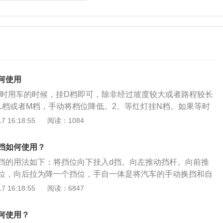
何使用
平时用车的时候，挂D档即可，除非经过坡度较大或者路程较长
L档或者M档，手动将档位降低。2、等红灯挂N档。如果等时
可以将档位挂到N档。3、D档和手动模式随意切换。在车辆正
 16:18:55
阅读：1084
D档和手动模式是可以随意切换的，不需要特意将车停下再切
。在车辆起步的时候，应该先踩下刹车，启动发动机，再将挡
挡如何使用？
开手刹之后松开脚刹，即可完成起步。5、挂M档换挡。M档代
挡的用法如下：将挡位向下挂入d挡。向左推动挡杆。向前推
驾驶员需要进行加减档操作，需要将档位挂到M档，再通过换
位，向后拉为降一个挡位，手自一体是将汽车的手动换挡和自
的换挡拨片进行加减档操作。6、不要空档滑行。开手自一体
的变速方式。上坡的时候，可使用自动挡的时候，车速一提，
 16:18:55
阅读：6847
记不要空挡滑行，许多开惯了手动挡车的驾驶员会习惯于在滑
，发动机会加大其喷油量。如果前方有车，稍微一减速，又会
达到省油的目的，但自动挡车辆对油耗的计算是比较精确的，
簸变化，会带给乘客不舒服的乘坐体验。使用手动挡，避免自
也不能省油。手自一体的变速箱，通常D档和M档都是相邻的，
何使用？
可以使汽车保持匀速和强劲动力，不伤变速箱还比较省油。遇