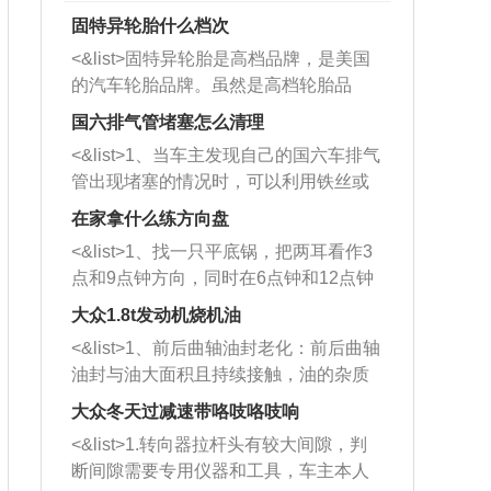
固特异轮胎什么档次
<&list>固特异轮胎是高档品牌，是美国
的汽车轮胎品牌。虽然是高档轮胎品
牌，但是中高低端的轮胎都有生产，这
国六排气管堵塞怎么清理
也是为了更好的开拓市场。
<&list>1、当车主发现自己的国六车排气
管出现堵塞的情况时，可以利用铁丝或
者是细棍，直接将杂物给取出来，如果
在家拿什么练方向盘
堵塞情况比较严重，也可以采取应急措
<&list>1、找一只平底锅，把两耳看作3
施。 <&list>2、直接利用木棍将所有的
点和9点钟方向，同时在6点钟和12点钟
杂物推到排气管里面的位置处，然后将
方向做一个标记。 <&list>2、双手握住
三元催化器拆解开，就可以将堵塞的东
大众1.8t发动机烧机油
平底锅两耳，然后往左打半圈、一圈、
西取出来。但如果是因为积碳过多引起
<&list>1、前后曲轴油封老化：前后曲轴
一圈半的练习，往右同样也要打相同的
的堵塞，就需要将三元催化器泡在草酸
油封与油大面积且持续接触，油的杂质
圈数。 <&list>3、最后强调要反复练
中进行清洗。 <&list>3、也可以利用清
和发动机内持续温度变化使其密封效果
习，这样就可以形成肌肉记忆，在真实
大众冬天过减速带咯吱咯吱响
洗剂对堵塞的情况得到解决，将清洗剂
逐渐减弱，导致渗油或漏油。<&list>2、
驾驶车辆时，不需要记忆也能打好方
放在燃油箱中，与燃油混合后，车辆启
<&list>1.转向器拉杆头有较大间隙，判
活塞间隙过大：积碳会使活塞环与缸体
向。
动时，就可以和汽油一起进入到燃烧
断间隙需要专用仪器和工具，车主本人
的间隙扩大，导致机油流入燃烧室中，