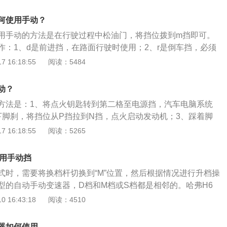
自动挡的基础上增加了人为换挡的功能，两者在本质上并无太
模式下车速降低，变速箱会降档但是不会主动升档。向右回拨
何使用手动？
动和自动可以随时切换，无需刹车，油门也可以不松。
用手动的方法是在行驶过程中松油门，将挡位拨到m挡即可。
作：1、d是前进挡，在路面行驶时使用；2、r是倒车挡，必须
才能换入此挡；3、p是停车挡，需汽车静止时使用并同时拉紧
 16:18:55
阅读：5484
速挡，能输出较大的动力；5、n是空挡，汽车暂停时使用；6、w
滑地面和雪地里驾驶；7、e是经济挡；8、s是运动模式行车
动？
方法是：1、将点火钥匙转到第二格至电源挡，汽车电脑系统
下脚刹，将挡位从P挡拉到N挡，点火启动发动机；3、踩着脚
挡；4、在D挡向左拨动挡杆挂入手动模式，向前为加挡，向后
 16:18:55
阅读：5265
车的挡位使用注意事项：1、车停稳以后，再使用倒车挡，禁
车辆在D挡行进中，只能切入手动模式，不允许切入其他挡位；
使用手动挡
踩油门；4、车辆在行驶中，变速杆无意切入了N挡，此时马上
式时，需要将换档杆切换到“M”位置，然后根据情况进行升档操
机自行怠速时再重新切入D挡。
型的自动手动变速器，D档和M档或S档都是相邻的。哈弗H6
H6经典车型使用手自一体变速箱，价格分别为10.48万和11.
 16:43:18
阅读：4510
朋友不知道什么时候能从D档换到M档，以为公交停站后就能
么做。另外，在手动模式下，当车辆制动或减速时，变速器会
器如何使用