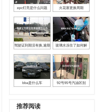
epc灯亮是什么问题
火花塞更换周期
驾驶证到期没有换,逾期
玻璃水冻住了如何解
怎么办??
决？
bba是什么车
92号95号汽油区别
推荐阅读