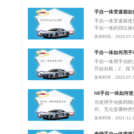
器的一种，只是在
大区别。2、手动
手自一体变速箱如
恢复自动模式，手
手自一体变速箱使
手自一体的挡位操
在汽车完全停住后
发布时间：2023-07-17
手刹；4、l是低
是雨雪挡，可在湿
手自一体如何用手
挡。
手自一体用手动的
开始自检；2、踩
刹，从N挡挂到D
发布时间：2023-07-17
为减挡。手自一体
止N挡滑行；2、
h6手自一体如何
3、变换挡位不要
当使用手动换档模
松开油门待到发动
作。无论是哪种类
有手自一体，而哈弗
发布时间：2021-11-10
18万。很多新手
换，其实没必要这
奇骏手自一体变速