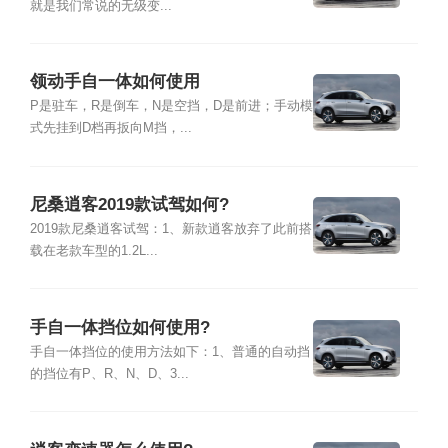
就是我们常说的无级变...
领动手自一体如何使用
P是驻车，R是倒车，N是空挡，D是前进；手动模
式先挂到D档再扳向M挡，...
尼桑逍客2019款试驾如何?
2019款尼桑逍客试驾：1、新款逍客放弃了此前搭
载在老款车型的1.2L...
手自一体挡位如何使用?
手自一体挡位的使用方法如下：1、普通的自动挡
的挡位有P、R、N、D、3...