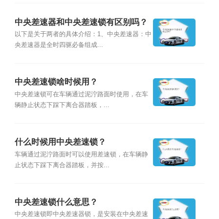
中央差速器和中央差速锁有区别吗？
以下是关于两者的具体介绍：1、中央差速器：中
央差速器是全时四驱必备组成...
中央差速锁啥时候用？
中央差速锁可在车辆通过泥泞路面时使用，在车
辆静止状态下踩下离合器踏板，...
什么时候用中央差速锁？
车辆通过泥泞路面时可以使用差速锁，在车辆静
止状态下踩下离合器踏板，并按...
中央差速锁什么意思？
中央差速锁即中央差速器锁，是安装在中央差速