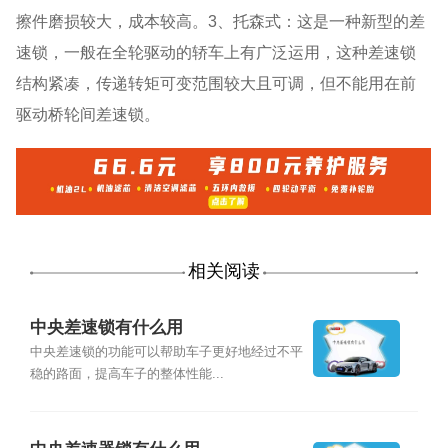
擦件磨损较大，成本较高。3、托森式：这是一种新型的差
速锁，一般在全轮驱动的轿车上有广泛运用，这种差速锁
结构紧凑，传递转矩可变范围较大且可调，但不能用在前
驱动桥轮间差速锁。
相关阅读
中央差速锁有什么用
中央差速锁的功能可以帮助车子更好地经过不平
稳的路面，提高车子的整体性能...