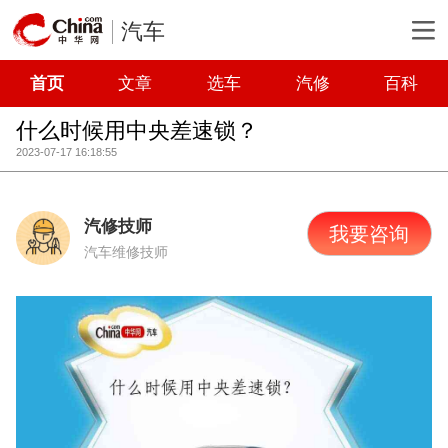
汽车
首页
文章
选车
汽修
百科
什么时候用中央差速锁？
2023-07-17 16:18:55
汽修技师
我要咨询
汽车维修技师