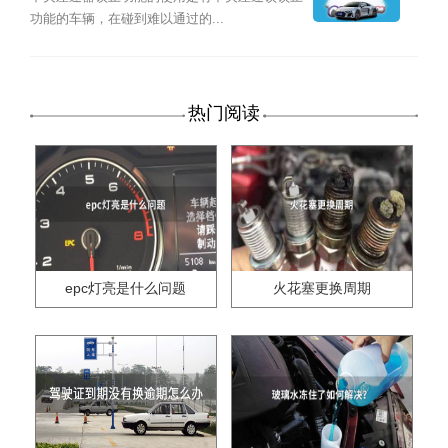
功能的车辆，在碰到难以通过的...
热门阅读
epc灯亮是什么问题
火花塞更换周期