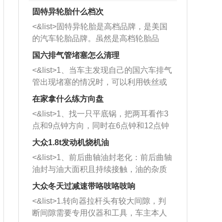
固特异轮胎什么档次
<&list>固特异轮胎是高档品牌，是美国
的汽车轮胎品牌。虽然是高档轮胎品
牌，但是中高低端的轮胎都有生产，这
国六排气管堵塞怎么清理
也是为了更好的开拓市场。
<&list>1、当车主发现自己的国六车排气
管出现堵塞的情况时，可以利用铁丝或
者是细棍，直接将杂物给取出来，如果
在家拿什么练方向盘
堵塞情况比较严重，也可以采取应急措
<&list>1、找一只平底锅，把两耳看作3
施。 <&list>2、直接利用木棍将所有的
点和9点钟方向，同时在6点钟和12点钟
杂物推到排气管里面的位置处，然后将
方向做一个标记。 <&list>2、双手握住
三元催化器拆解开，就可以将堵塞的东
大众1.8t发动机烧机油
平底锅两耳，然后往左打半圈、一圈、
西取出来。但如果是因为积碳过多引起
<&list>1、前后曲轴油封老化：前后曲轴
一圈半的练习，往右同样也要打相同的
的堵塞，就需要将三元催化器泡在草酸
油封与油大面积且持续接触，油的杂质
圈数。 <&list>3、最后强调要反复练
中进行清洗。 <&list>3、也可以利用清
和发动机内持续温度变化使其密封效果
习，这样就可以形成肌肉记忆，在真实
大众冬天过减速带咯吱咯吱响
洗剂对堵塞的情况得到解决，将清洗剂
逐渐减弱，导致渗油或漏油。<&list>2、
驾驶车辆时，不需要记忆也能打好方
放在燃油箱中，与燃油混合后，车辆启
<&list>1.转向器拉杆头有较大间隙，判
活塞间隙过大：积碳会使活塞环与缸体
向。
动时，就可以和汽油一起进入到燃烧
断间隙需要专用仪器和工具，车主本人
的间隙扩大，导致机油流入燃烧室中，