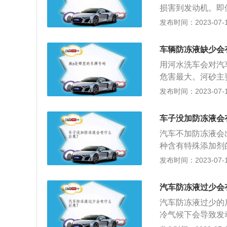
损害到发动机。即
旧防冻液放干净，
发布时间：2023-07-17
防冻液和新防冻液
需要注意冬季时，
车辆防冻液缺少会
现象。一旦出现结
用河水洗车会对汽
更低的防冻液，这
危害最大。河砂主
自己进行处理，方
会稍微光滑一些，
发布时间：2023-07-17
液的融化；还有就
落。河流中的污染
镀厂、焦油厂、化
车子没加防冻液会
过高，不仅会直接
汽车不加防冻液会
值的变化，即使是
种含有特殊添加剂
防冻，夏天防沸，
发布时间：2023-07-17
成分是：百分之五
冻液的种类：防冻
汽车防冻液过少会
液更换周期：对那
汽车防冻液过少的
更换一次；而那些
冷气候下会导致发
生过多的泡沫而降
不到该有的冷却作