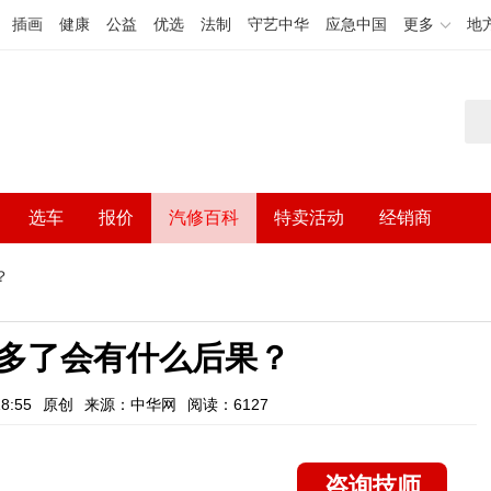
插画
健康
公益
优选
法制
守艺中华
应急中国
更多
地
选车
报价
汽修百科
特卖活动
经销商
？
多了会有什么后果？
8:55
原创
来源：中华网
阅读：6127
咨询技师