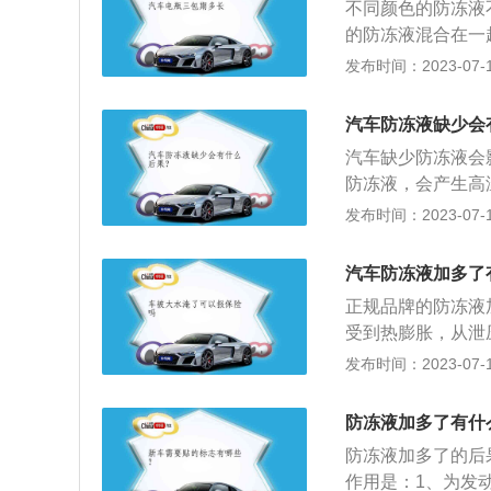
不同颜色的防冻液
行驶里程数更长，
的防冻液混合在一
据实际使用情况来
固。即使是相同颜
发布时间：2023-07-17
时补充；如发现防
低冷却和清洁效果
统。判断防冻液是
液。防冻液意外混
可能是缺少防冻液
汽车防冻液缺少会
再重新加入。防冻
箱。如果液位低于
汽车缺少防冻液会
常，乙二醇是绿色
查防冻液水壶上的
防冻液，会产生高
色的目的如下：禁
置，防冻液缺不缺
机或水箱结冻，引
发布时间：2023-07-17
会添加不同的颜色
法：观察仪表盘上
于其自身有颜色，
排除是因为缸内温
都是有毒的，所以
汽车防冻液加多了
（MIN），不可
正规品牌的防冻液
识。防冻液正常是
受到热膨胀，从泄
防冻液低于最低水
好是用针筒抽出超
发布时间：2023-07-17
性，不仅对冷却系
成伤害，严重时直
防冻液加多了有什
更换一次，这只是
防冻液加多了的后
也就更短。因为每
作用是：1、为发
换，检查防冻液的