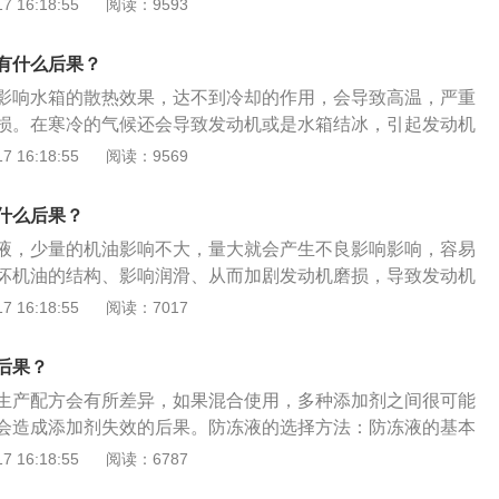
 16:18:55
阅读：9593
液，有效期可达三年。
的方法：观察仪表盘上的防冻液警报灯。如果亮起，很可能是
也不排除是因为缸内温度过高而引起。检查防冻液水箱。如果
有什么后果？
线（MIN），不可继续行驶，需及时添加防冻液。检查防冻液
影响水箱的散热效果，达不到冷却的作用，会导致高温，严重
标识。防冻液正常是在最高水位与最低水位之间位置，防冻液
损。在寒冷的气候还会导致发动机或是水箱结冰，引起发动机
如防冻液低于最低水位，说明缺少防冻液。防冻液的作用：防
常启动。防冻液更换方法：在彻底更换防冻液之前，要先做个
 16:18:55
阅读：9569
殊添加剂的冷却液，主要用于液冷式发动机冷却系统，防冻液
个管道有无泄漏的痕迹，是否有裂缝，重点就是要检查五通水
天防沸，全年防水垢，防腐蚀等优良性能。
五个连接各个部位的接口而得名，防冻液就是在流经五通管
什么后果？
不同的部分发挥作用。如果这个部分有泄漏防冻液的现象，就
液，少量的机油影响不大，量大就会产生不良影响影响，容易
水管或重新固定接口。将旧的防冻液放出，之后用清水清洗液
坏机油的结构、影响润滑、从而加剧发动机磨损，导致发动机
入防冻液补充罐，随后往罐里注入清水，使清水连续不断地流
放干净，并添加符合标准的新机油。选择防冻液的方法：防冻
 16:18:55
阅读：7017
，随后着车怠速3至5分钟，让水循环起来。开始从水罐里流出
与沸点，市场上防冻液的冰点有-15℃、-25℃、-30℃、-40℃
红色，继续注入清水，直至流出来的水是干净的。注意别忘了
要选择比所在地区最低气温低10℃以上的为宜。判断防冻液是
把暖风水箱的水放干净。放水大约1小时后，将新的防冻液由
后果？
察仪表盘上的防冻液警报灯。如果亮起，很可能是缺少防冻
水管加入，这是让防冻液快速流入水箱的方法。随后将另一桶
生产配方会有所差异，如果混合使用，多种添加剂之间很可能
是因为缸内温度过高而引起。检查防冻液水箱。如果液位低于
罐，加到防冻液罐快满了为止，打着车10分钟左右，这时冷却
会造成添加剂失效的后果。防冻液的选择方法：防冻液的基本
N），不可继续行驶，需及时添加防冻液。检查防冻液水壶上的
分空气，液面有所下降，再把防冻液加进去，加注储液罐的最
市场上防冻液的冰点有-15℃、-25℃、-30℃、-40℃等几种规
 16:18:55
阅读：6787
冻液正常是在最高水位与最低水位之间位置，防冻液缺不缺需
止。
所在地区最低气温低10℃以上的为宜。判断是否缺少防冻液的
低于最低水位，说明缺少防冻液。