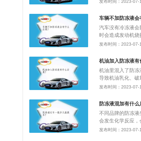
发布时间：2023-07-17
期内，长效型防冻
断是否缺少防冻液
缺少防冻液，当然
车辆不加防冻液会
液位低于最低刻度
汽车没有冷冻液会
水壶上的水位刻度
时会造成发动机烧
缺不缺需看刻度，
故障，车辆无法正
发布时间：2023-07-17
冻液是一种含有特
全面检查，看看各
具有冬天防冻，夏
管，五通管因为有
机油加入防冻液有
后，被分配到汽车
机油里混入了防冻
应该根据情况更换
导致机油乳化、破
体通道。将清水加
损坏，应该尽快排
发布时间：2023-07-17
经发动机冷却系统
液的基本指标是冰点
的水有点淡淡的粉
等几种规格，一般
将暖风水管拆掉，
防冻液混加有什么
否缺少的方法：观
水箱（散热器）的
不同品牌的防冻液
液，当然也不排除
防冻液加入防冻液
会发生化学反应，
最低刻度线（MI
系统由于排除了部
指标是冰点与沸点，
发布时间：2023-07-17
水位刻度标识。防
高标记“MAXT”为
格，一般要选择比
看刻度，如防冻液