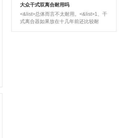
室，最后形成废气排出，就可以让三元
无法制作，需要将车辆送到修理厂或4s
造成烧机油。<&list>3、机油粘度。使用
大众干式双离合耐用吗
催化器得到清洗，排气管堵塞的情况就
店；<&list>2.车辆半轴套管防尘罩破
机油粘度过小的话，同样会有烧机油现
<&list>总体而言不太耐用。<&list>1、干
能够得到解决。
裂，破裂后会出现漏油现象，使半轴磨
象，机油粘度过小具有很好的流动性，
式离合器如果放在十几年前还比较耐
损严重，磨损的半轴容易损坏，产生异
容易窜入到气缸内，参与燃烧。<&list>
用，但是由于现在的汽车发动机动力输
响；<&list>3.稳定器的转向胶套和球头
4、机油量。机油量过多，机油压力过
出越来越高，使得干式离合器散热不足
老化，一般是使用时间过长造成的。解
大，会将部分机油压入气缸内，也会出
的缺陷也逐渐暴露出来。<&list>2、由于
决方法是更换新的质量好的转向橡胶套
现烧机油。<&list>5、机油滤清器堵塞：
干式双离合的工作环境暴露在空气中，
和球头。
会导致进气不畅，使进气压力下降，形
而离合器的散热也是通离合器罩上面的
成负压，使机油在负压的情况下吸入燃
几个小孔来进行散热。但是在行驶过程
烧室引起烧机油。<&list>6、正时齿轮或
中变速箱需要换挡，就不得不使得离合
链条磨损：正时齿轮或链条的磨损会引
器频繁工作。<&list>3、长时间的低速行
起气阀和曲轴的正时不同步。由于轮齿
驶以及过于频繁的启停，导致离合器的
或链条磨损产生的过量侧隙，使得发动
温度不断升高，而低速行驶时空气流动
机的调节无法实现：前一圈的正时和下
效率不高，无法将离合器中的热量有效
一圈可能就不一样。当气阀和活塞的运
的带走，导致离合器内部的温度不断升
动不同步时，会造成过大的机油消耗。
高，加速离合器的磨损。
解决方法：更换正时齿轮或链条。<&list
>7、内垫圈、进风口破裂：新的发动机
设计中，经常采用各种由金属和其他材