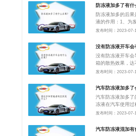
方法：观察仪表盘
防冻液加多了有什
不排除是因为缸内
防冻液加多的后果
（MIN），不可
液的作用：1、为
识。防冻液正常是
冷却液结冰胀裂散
发布时间：2023-07-17
液低于最低水位，
是使用防冻液的注
确认该产品在有效
没有防冻液开车会
冻液已经变质，不
没有防冻液开车会
箱的散热效果，达
重时会造成发动机
发布时间：2023-07-17
故障，车辆因此不
警报灯。如果亮起
汽车防冻液加多了
引起。检查防冻液
汽车防冻液加多了
及时添加防冻液。
冻液在汽车使用过
与最低水位之间位
会留下一些污迹而
发布时间：2023-07-17
少防冻液。
厂家生产的防冻液
对发动机舱的电线
汽车防冻液混加有
液一般每2年或4