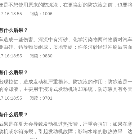
便是不想使用原来的防冻液，在更换新的防冻液之前，也要将
然后清洗干净冷却系统，最后才可以添加新的防冻液，避免旧
 16:18:55
阅读：1006
混合在一起发生反应。使用防冻液除了不能混加使用之外，也
要根据当地的最低气温进行挑选防冻液，避免防冻液出现结冰
有什么后果？
冰情况的话，首要任务是将防冻液进行解冻，然后更换上冰点
车造成一些伤害。河流中有河砂、化学污染物两种物质对汽车
样才能正常使用车辆。如果防冻液冻得不怎么严重的话，可以
要由硅、钙等物质组成，质地坚硬；许多河砂经过冲刷后表面
法有打开车辆的引擎盖，让车子在太阳底下晒一晒，等待防冻
但由于直径太小，在摩擦车身表面时，车漆不可避免地会脱
 16:18:55
阅读：9830
是往防冻液水箱中倒入适量的温水，使防冻液得以溶解。
物对汽车危害最大，包括氢氰酸、氰化钾、硫酸、硝酸以及电
肥厂等工业厂排放的其他化学污染物。如果这些污染物的浓度
有什么后果？
腐蚀汽车油漆，还会渗透到汽车内部，造成部件损坏；由于pH
出现拉缸，造成发动机严重损坏。防冻液的作用：防冻液是一
轻微的污染也会加速车身的氧化。
的冷却液，主要用于液冷式发动机冷却系统，防冻液具有冬天
全年防水垢，防腐蚀等优良性能。防冻液成分：防冻液的主要
 16:18:55
阅读：9701
十的纯净水和百分之四十的甲醇加上百分之十的其他物质。防
液一般分为：乙醇-水型、甘油-水型和乙二醇-水型三种。防冻
有什么后果？
些长时间运行的车辆，比如出租车等，一般优质的防冻液每年
后果是在夏天会导致发动机过热报警，严重会拉缸；如果在寒
运行时间短的车辆可每两年或每3万公里更换一次。为防止产
动机或水箱冻裂，引起发动机故障；影响水箱的散热效果，达
低防冻液与发动机部件的热交换性，添加时确认该产品在有效
用，无法正常循环会产生高温，严重时会造成发动机烧损。判