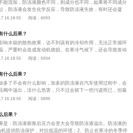
不能混加，防冻液颜色不同，则成分也不同，如果将不同成分
更换周期也就更短。因为每辆车的行驶情况不一样，具体要根
起，防冻液会发生化学反应，导致防冻液失效，有时还会凝
选择更换，检查防冻液的使用情况，如果发现防冻液不足，及
色的防冻液，如果是不同品牌，稳定剂也可能不同，混用会降
 16:18:55
阅读：6093
冻液内出现悬浮物，沉淀物或变质、变色应及时更换并清洗系
，因此最好也不要混用。最好用相同品牌，相同颜色的防冻
否缺少的方法：观察仪表盘上的防冻液警报灯。如果亮起，很
合后，需要将水箱中的防冻液完全排空，然后用纯净水冲洗，
，当然也不排除是因为缸内温度过高而引起。检查防冻液水
有什么后果？
液的颜色一般有绿色、蓝色、粉红色、有些还有荧光效果。通
最低刻度线（MIN），不可继续行驶，需及时添加防冻液。检
影响水箱的散热效果，达不到该有的冷却作用，无法正常循环
，丙二醇是蓝色，丙三醇是粉红色。厂家将防冻液染成不同颜
水位刻度标识。防冻液正常是在最高水位与最低水位之间位
温，严重时会造成发动机烧损。在寒冷气候下，还会导致发动
止混用：为了防止和其他液体弄混，防止人误食，很多厂商也
需看刻度，如防冻液低于最低水位，说明缺少防冻液。
起发动机故障，车辆因此不能使用。判断防冻液是否缺少的方
 16:18:55
阅读：5934
配方，从而进行区分。渗漏时便于区别：发动机渗出以后，由
的防冻液警报灯。如果亮起，很可能是缺少防冻液，当然也不
在判断和检修时很容易辨别。安全考虑：发动机这些化学成分
度过高而引起。检查防冻液水箱。如果液位低于最低刻度线
，一般的玻璃水、防冻液这些液体都会染色，防止误服。
有什么后果？
继续行驶，需及时添加防冻液。检查防冻液水壶上的水位刻度标
加多了不会有什么影响，加多的防冻液在汽车使用过程中，会
在最高水位与最低水位之间位置，防冻液缺不缺需看刻度，如
压阀中溢出，没什么危害，只不过会留下一些污迹而已，但最
位，说明缺少防冻液。
过最高水位的防冻液；一些劣质的厂家生产的防冻液具有腐蚀
 16:18:55
阅读：5899
统会造成损害，加多的防冻液溢出对发动机舱的电线等设备造
接烧蚀水箱流入发动机。车辆防冻液一般每2年或4万公里需要
么后果？
一个参考周期，如果是营运车辆，行驶里程数更长，更换周期
果是：防冻液膨胀后压力会变大会导致防冻液溢出。防冻液的
辆车的行驶情况不一样，具体要根据实际使用情况来选择更
动机提供防冻保护，对抗低温的环境；2、防止在寒冷的冬季停
使用情况，如果发现防冻液不足，及时补充；如发现防冻液内