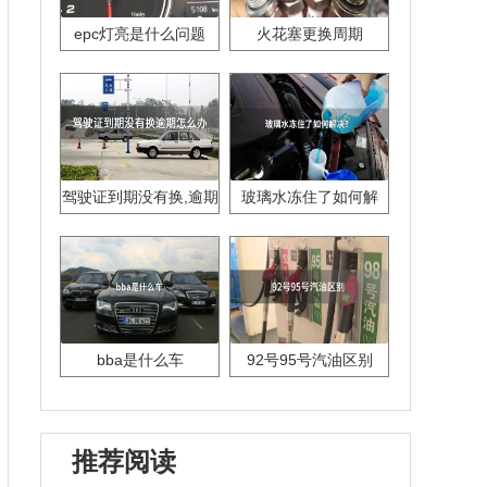
epc灯亮是什么问题
火花塞更换周期
驾驶证到期没有换,逾期
玻璃水冻住了如何解
怎么办??
决？
bba是什么车
92号95号汽油区别
推荐阅读