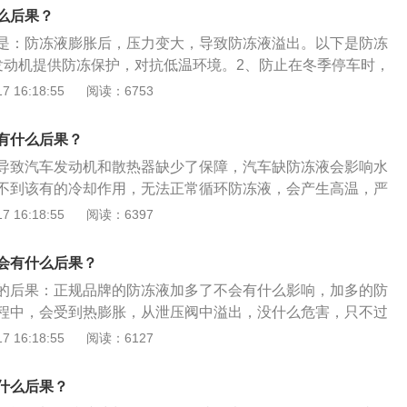
上的防冻液警报灯。如果亮起，很可能是缺少防冻液，当然也
么后果？
温度过高而引起。检查防冻液水箱。如果液位低于最低刻度线
是：防冻液膨胀后，压力变大，导致防冻液溢出。以下是防冻
继续行驶，需及时添加防冻液。检查防冻液水壶上的水位刻度标
发动机提供防冻保护，对抗低温环境。2、防止在冬季停车时，
在最高水位与最低水位位置，防冻液缺不缺需看刻度，如防冻
热器，冻坏发动机气缸体和气缸盖。3、提供散热功能。以下
 16:18:55
阅读：6753
说明缺少防冻液。
意事项：1、尽量使用同一品牌防冻液。2、添加防冻液时，应
期之内。3、避免兑水使用。4、出现大量颗粒沉淀，表明该防
有什么后果？
能再使用。
导致汽车发动机和散热器缺少了保障，汽车缺防冻液会影响水
不到该有的冷却作用，无法正常循环防冻液，会产生高温，严
烧损。寒冷气候下，还会导致发动机或水箱结冻，引起发动机
 16:18:55
阅读：6397
能使用。判断防冻液是否缺少的方法：观察仪表盘上的防冻液
，很可能是缺少防冻液，当然也不排除是因为缸内温度过高而
会有什么后果？
水箱。如果液位低于最低刻度线（MIN），不可继续行驶，需
的后果：正规品牌的防冻液加多了不会有什么影响，加多的防
检查防冻液水壶上的水位刻度标识。防冻液正常是在最高水位
程中，会受到热膨胀，从泄压阀中溢出，没什么危害，只不过
置，防冻液缺不缺需看刻度，如防冻液低于最低水位，说明缺
已，但最好是用针筒抽出超过最高水位的防冻液；一些劣质的
 16:18:55
阅读：6127
具有腐蚀性，不仅对冷却系统会造成损害，加多的防冻液溢出
等设备造成伤害，严重时直接烧蚀水箱流入发动机。车辆防冻
什么后果？
万公里需要更换一次，这只是一个参考周期，如果是营运车辆，