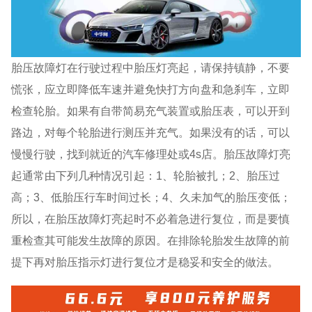
胎压故障灯在行驶过程中胎压灯亮起，请保持镇静，不要
慌张，应立即降低车速并避免快打方向盘和急刹车，立即
检查轮胎。如果有自带简易充气装置或胎压表，可以开到
路边，对每个轮胎进行测压并充气。如果没有的话，可以
慢慢行驶，找到就近的汽车修理处或4s店。胎压故障灯亮
起通常由下列几种情况引起：1、轮胎被扎；2、胎压过
高；3、低胎压行车时间过长；4、久未加气的胎压变低；
所以，在胎压故障灯亮起时不必着急进行复位，而是要慎
重检查其可能发生故障的原因。在排除轮胎发生故障的前
提下再对胎压指示灯进行复位才是稳妥和安全的做法。