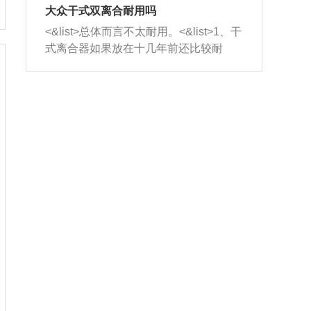
室，最后形成废气排出，就可以让三元
无法制作，需要将车辆送到修理厂或4s
造成烧机油。<&list>3、机油粘度。使用
大众干式双离合耐用吗
催化器得到清洗，排气管堵塞的情况就
店；<&list>2.车辆半轴套管防尘罩破
机油粘度过小的话，同样会有烧机油现
<&list>总体而言不太耐用。<&list>1、干
能够得到解决。
裂，破裂后会出现漏油现象，使半轴磨
象，机油粘度过小具有很好的流动性，
式离合器如果放在十几年前还比较耐
损严重，磨损的半轴容易损坏，产生异
容易窜入到气缸内，参与燃烧。<&list>
用，但是由于现在的汽车发动机动力输
响；<&list>3.稳定器的转向胶套和球头
4、机油量。机油量过多，机油压力过
出越来越高，使得干式离合器散热不足
老化，一般是使用时间过长造成的。解
大，会将部分机油压入气缸内，也会出
的缺陷也逐渐暴露出来。<&list>2、由于
决方法是更换新的质量好的转向橡胶套
现烧机油。<&list>5、机油滤清器堵塞：
干式双离合的工作环境暴露在空气中，
和球头。
会导致进气不畅，使进气压力下降，形
而离合器的散热也是通离合器罩上面的
成负压，使机油在负压的情况下吸入燃
几个小孔来进行散热。但是在行驶过程
烧室引起烧机油。<&list>6、正时齿轮或
中变速箱需要换挡，就不得不使得离合
链条磨损：正时齿轮或链条的磨损会引
器频繁工作。<&list>3、长时间的低速行
起气阀和曲轴的正时不同步。由于轮齿
驶以及过于频繁的启停，导致离合器的
或链条磨损产生的过量侧隙，使得发动
温度不断升高，而低速行驶时空气流动
机的调节无法实现：前一圈的正时和下
效率不高，无法将离合器中的热量有效
一圈可能就不一样。当气阀和活塞的运
的带走，导致离合器内部的温度不断升
动不同步时，会造成过大的机油消耗。
高，加速离合器的磨损。
解决方法：更换正时齿轮或链条。<&list
>7、内垫圈、进风口破裂：新的发动机
设计中，经常采用各种由金属和其他材