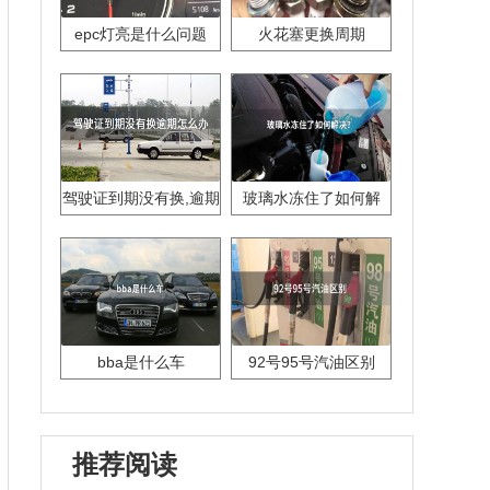
epc灯亮是什么问题
火花塞更换周期
驾驶证到期没有换,逾期
玻璃水冻住了如何解
怎么办??
决？
bba是什么车
92号95号汽油区别
推荐阅读