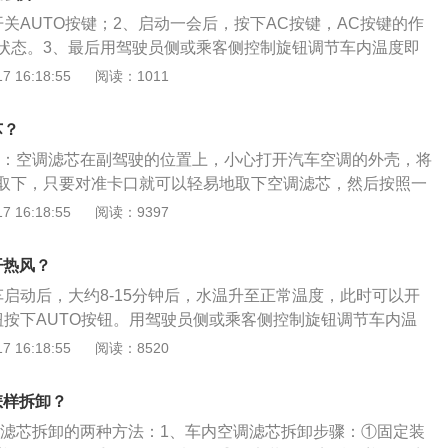
换一次，可根据实际行车情况进行适当调整。
关AUTO按键；2、启动一会后，按下AC按键，AC按键的作
状态。3、最后用驾驶员侧或乘客侧控制旋钮调节车内温度即
车空调的注意事项：1、空调温度开的不要太低。车内外温差
 16:18:55
阅读：1011
驾驶员感冒，同时过低温度也可能会造成车内人员患关节炎的
风口方向。基于冷空气下沉、热空气上升的原理，车主们在控
芯？
可以遵循开冷气时出风口向上，开暖气时将出风口向下。3、
方法：空调滤芯在副驾驶的位置上，小心打开汽车空调的外壳，将
空调。汽车暴晒后，车内温度一般都会很高。最好是先打开窗
取下，只要对准卡口就可以轻易地取下空调滤芯，然后按照一
出后再上车开空调。4、先关空调再熄火。
的空调滤芯即可。本田crv是东风本田汽车公司生产的一款城市
 16:18:55
阅读：9397
v主打运动时尚的设计外观，搭配米其林Latitude系列suv轮胎，
称ComfortableRunaboutVehicle，秉承着无论何时、无论何
开热风？
快驾驶的开发理念。
车启动后，大约8-15分钟后，水温升至正常温度，此时可以开
钮按下AUTO按钮。用驾驶员侧或乘客侧控制旋钮调节车内温
取消。3调整模式将空调的循环方式调整为车内循环，空调鼓
 16:18:55
阅读：8520
合档位，调整出风口风向。
怎样拆卸？
空调滤芯拆卸的两种方法：1、车内空调滤芯拆卸步骤：①固定装