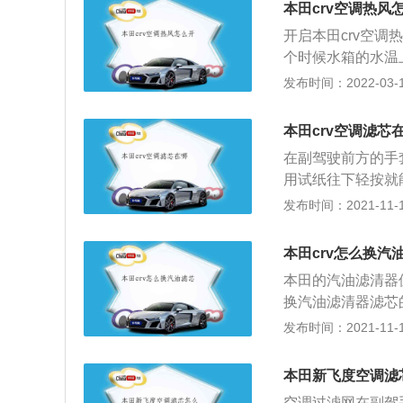
本田crv空调热风
Latitude系列
开启本田crv空调
个时候水箱的水温
的温度，切记不要
发布时间：2022-03-18
子就可以使用热风
这对行车来说是非
本田crv空调滤芯
话，有以下几种办
在副驾驶前方的手
了。第二就是打开
用试纸往下轻按就
风，这样也是可以
驶地板上铺好报纸
发布时间：2021-11-10
CRV是一款紧凑
带有的装置，本田
本田crv怎么换汽
内的空气，提高空
本田的汽油滤清器
的是空气中包含的
换汽油滤清器滤芯
防止这些物质进入
清器，然后再按照
发布时间：2021-11-10
雾化，影响到行车
电喷式。化油器的
过脏而无法发挥其
外壳。电喷发动机
本田新飞度空调滤
用金属外壳。汽油
空调过滤网在副驾