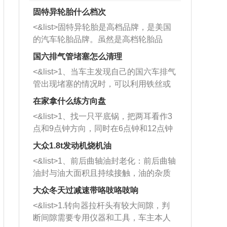
固特异轮胎什么档次
<&list>固特异轮胎是高档品牌，是美国
的汽车轮胎品牌。虽然是高档轮胎品
牌，但是中高低端的轮胎都有生产，这
国六排气管堵塞怎么清理
也是为了更好的开拓市场。
<&list>1、当车主发现自己的国六车排气
管出现堵塞的情况时，可以利用铁丝或
者是细棍，直接将杂物给取出来，如果
在家拿什么练方向盘
堵塞情况比较严重，也可以采取应急措
<&list>1、找一只平底锅，把两耳看作3
施。 <&list>2、直接利用木棍将所有的
点和9点钟方向，同时在6点钟和12点钟
杂物推到排气管里面的位置处，然后将
方向做一个标记。 <&list>2、双手握住
三元催化器拆解开，就可以将堵塞的东
大众1.8t发动机烧机油
平底锅两耳，然后往左打半圈、一圈、
西取出来。但如果是因为积碳过多引起
<&list>1、前后曲轴油封老化：前后曲轴
一圈半的练习，往右同样也要打相同的
的堵塞，就需要将三元催化器泡在草酸
油封与油大面积且持续接触，油的杂质
圈数。 <&list>3、最后强调要反复练
中进行清洗。 <&list>3、也可以利用清
和发动机内持续温度变化使其密封效果
习，这样就可以形成肌肉记忆，在真实
大众冬天过减速带咯吱咯吱响
洗剂对堵塞的情况得到解决，将清洗剂
逐渐减弱，导致渗油或漏油。<&list>2、
驾驶车辆时，不需要记忆也能打好方
放在燃油箱中，与燃油混合后，车辆启
<&list>1.转向器拉杆头有较大间隙，判
活塞间隙过大：积碳会使活塞环与缸体
向。
动时，就可以和汽油一起进入到燃烧
断间隙需要专用仪器和工具，车主本人
的间隙扩大，导致机油流入燃烧室中，