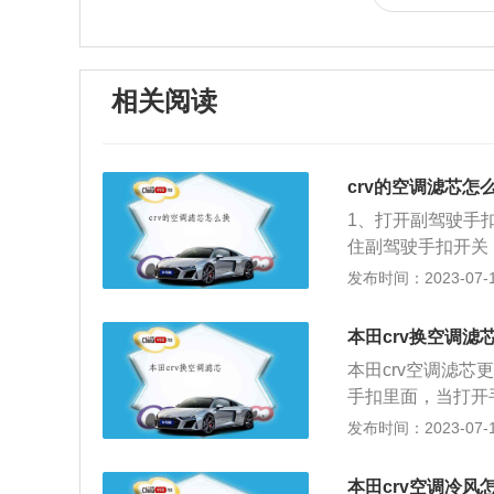
相关阅读
crv的空调滤芯怎
1、打开副驾驶手
住副驾驶手扣开关
角处有个挂钩，用
发布时间：2023-07-17
扣还没有脱落下来
4、取下保护壳。
本田crv换空调滤
就可以取下保护壳
本田crv空调滤芯
滤芯上的箭头，将
手扣里面，当打开
上去。7、关闭手
如果手扣没有脱落
发布时间：2023-07-17
调的滤芯比较容易
打开后能看到空调
不要用水清洗，否
下旧的空调滤清器
能就会减退，性能
本田crv空调冷风