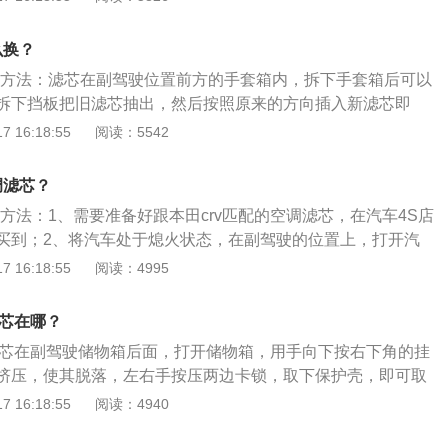
021款本田crv锐混动四驱净享版搭载了1.5l涡轮增压发动机，
5600rpm，最大扭矩转速是每分钟2000到5000rpm。
么换？
更换方法：滤芯在副驾驶位置前方的手套箱内，拆下手套箱后可以
拆下挡板把旧滤芯抽出，然后按照原来的方向插入新滤芯即
紧凑型suv，车型尺寸为长4621mm、宽1855mm、高1679m
 16:18:55
阅读：5542
m。crv搭载两款发动机，分别是1.5升涡轮增压发动机和2.0升
都使用铝合金缸盖缸体。车的内饰精致，中控台简洁实用，并
调滤芯？
，配置了思域同款的数字仪表盘和彩色中控屏，高配车型支持
芯方法：1、需要准备好跟本田crv匹配的空调滤芯，在汽车4S店
卓Auto功能。
买到；2、将汽车处于熄火状态，在副驾驶的位置上，打开汽
、将旧的汽车空调滤芯取下，只要对准卡口就可以轻易的取下
 16:18:55
阅读：4995
照一样的方法安装上新的空调滤芯即可。本田crv配备的发动机
置凸轮轴ivtec发动机，最大功率是110kw，最大扭力是190n
滤芯在哪？
性虽不及纯正的越野车，但做为一款都市用多功能车其舒适性
滤芯在副驾驶储物箱后面，打开储物箱，用手向下按右下角的挂
的。
挤压，使其脱落，左右手按压两边卡锁，取下保护壳，即可取
芯是在汽车空调位置安装的一种滤芯，可以吸收粉尖颗粒，减
 16:18:55
阅读：4940
少对过敏者的刺激，保护空调冷却系统。本田CRV是东风本田
款城市经典SUV车型，主打运动时尚的设计外观，搭配米其林