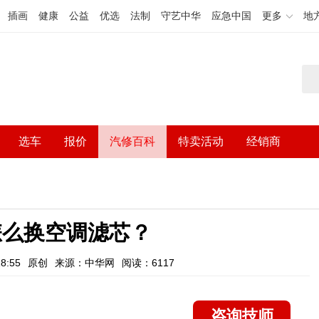
插画
健康
公益
优选
法制
守艺中华
应急中国
更多
地
选车
报价
汽修百科
特卖活动
经销商
v怎么换空调滤芯？
8:55
原创
来源：中华网
阅读：6117
咨询技师