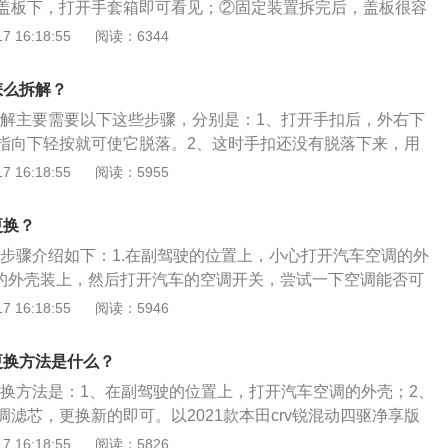
盖板下，打开手套箱即可看见；②固定装置拆完后，盖板很容
这时可以看到一个保护空调滤芯的盖罩，按下卡扣可取下盖
 16:18:55
阅读：6344
露出真面目，捏住空调滤芯的一端，轻轻拉出滤芯。2、车外
：①先小心沿着卡槽取下防水胶条，接着注意卡扣拆卸，顺利
怎么拆解？
此时直接就能看到外部的空调滤芯，将旧的空调滤芯取出即
芯拆解主要需要以下这些步骤，分别是：1、打开手扣后，外右下
指向下轻按就可使它脱落。2、这时手扣还没有脱落下来，用
缘，由外向内轻按挤压。3、手扣下来，就能看到空调滤清器
 16:18:55
阅读：5955
右手按压两边卡锁，取下保护壳就即可。以下是关于空调滤芯
绍：空调滤芯过滤从外界进入车厢内部的空气使空气的洁净度
更换？
物质是指空气中所包含的杂质，微小颗粒物、花粉、细菌、工
换的步骤介绍如下：1.在副驾驶的位置上，小心打开汽车空调的外
空调滤清器的效果是防止这类物质进入空调系统破坏空调系
调的外壳装上，然后打开汽车的空调开关，尝试一下空调能否可
员良好的空气环境，保护车内人员的身体健康，还有就是防止
空调滤芯作用：（1）能使空调格贴紧壳体，保证未过滤空气不会
 16:18:55
阅读：5946
期更换。
能分隔空气中，灰尘、花粉、研磨颗粒等固体杂质。（3）能吸
煤烟、臭氧、异味、碳氧化物、SO2、CO2等；有强力和持久
更换方法是什么？
芯更换方法是：1、在副驾驶的位置上，打开汽车空调的外壳；2、
滤芯，更换新的即可。以2021款本田crv锐混动四驱净享版
长4621mm、宽1855mm、高1689mm，轴距为2660mm，
 16:18:55
阅读：5826