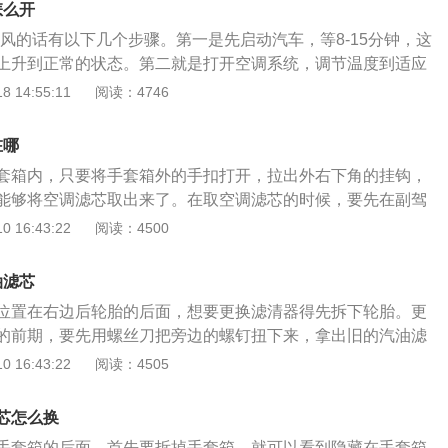
怎么开
SUV轮胎，操控性能极佳。
热风的话有以下几个步骤。第一是先启动汽车，等8-15分钟，这
上升到正常的状态。第二就是打开空调系统，调节温度到适应
打开A/C按键。第三是将空调的循环方式改成车内循环，这样
 14:55:11
阅读：4746
了。当冬天开启暖风的时候，总会遇到挡风玻璃起雾的情况，
常危险的事情，因为完全阻挡了驾驶员的视线，如果要除雾的
在哪
法。第一就是点击前挡风玻璃的加热按钮，这样子就可以除雾
套箱内，只要将手套箱外的手扣打开，拉出外右下角的挂钩，
车窗，使车内外温度一致。第三就是关闭暖风，稍微开启冷
能够将空调滤芯取出来了。在取空调滤芯的时候，要先在副驾
快速除雾的。
，避免拉出来的空调滤芯上的灰尘落在车内，不好清洁。本田
 16:43:22
阅读：4500
型的SUV，三年保值率达到了70%。空调滤芯则是大部分车型都
CRV同样带有该配置，其实空调滤芯主要是过滤从外界进入车
油滤芯
气的洁净度，保证车内驾乘人员的身体健康。通常过滤位置指
位置在右边后轮胎的后面，想要更换滤清器得先拆下轮胎。更
杂质，像是微小颗粒、花粉以及细菌灰尘等，空调滤清器能够
的前期，要先用螺丝刀把旁边的螺钉扭下来，拿出旧的汽油滤
空调系统中，从而保证空气的洁净，另外还能够防止玻璃产生
同样步骤安装新的汽油滤清器。汽油滤清器分类有化油器式和
 16:43:22
阅读：4505
视线。需要注意的是，空调滤芯是需要定期更换的，避免由于
汽油机位置在输油泵的进口侧，工作时压力低，一般采用尼龙
正常的工作效果，甚至影响到空调的正常运转。
的汽油滤清器位置在输油泵出口侧，工作时压力高，一般会采
芯怎么换
过滤器的元件多使用滤纸，有些汽油过滤器还使用尼龙布和高
手套箱的后面，首先要拆掉手套箱，就可以看到隐藏在手套箱