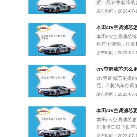
置一般在手套箱的
易就能取下来；③
发布时间：2023-07-17
罩；④空调滤芯就
空调滤芯拆卸步骤
本田crv空调滤芯
取下塑料盖板。②
本田crv空调滤
可。
角有个挂钩，用食
左右手按手扣的边
发布时间：2023-07-17
的保护壳。4、左
其他的一些内容介
crv空调滤芯怎么
提高，一般的过滤
crv空调滤芯更
业废气和灰尘等，
壳。2.将汽车空
统，给车内乘用人
以正常使用。3.
发布时间：2023-07-17
玻璃雾化。需要定
进入车厢。（2）
附空气中，水份、
本田crv空调滤芯
的吸附水份。
本田crv空调滤
对准卡口取下旧空调
为例，其车身尺寸是：
发布时间：2023-07-17