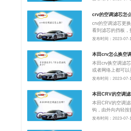
油箱容积为53l。2
最大功率转速是每分钟
crv的空调滤芯怎
crv的空调滤芯
看到滤芯的挡板，
可。本田crv是一款
发布时间：2023-07-17
m，轴距是2661m
自然吸气发动机，
本田crv怎么换空
采用软性材质包裹
本田crv换空调滤
苹果CarPlay和安
或者网络上都可以
车空调的外壳；3
发布时间：2023-07-17
空调滤芯，然后按
是本田的2.0l双顶
本田CRV的空调
m，动力性及越野
本田CRV的空调
和实用性是很不错
钩，由外向内轻按
出旧滤芯。空调滤
发布时间：2023-07-17
轻呼吸道疼痛，减
汽车公司生产的一