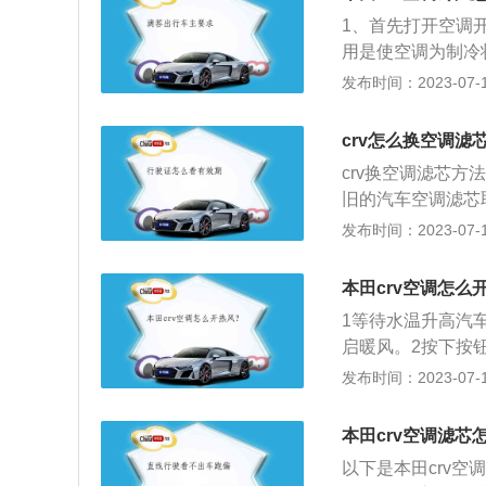
芯建议2万公里更
1、首先打开空调开
用是使空调为制冷
可。延展：使用汽
发布时间：2023-07-17
过大会很容易导致
危险。2、控制出
crv怎么换空调滤
制空调的出风口，
crv换空调滤芯
暴晒后不要立马开
旧的汽车空调滤芯
户通风，等热气排
样的方法安装上新
发布时间：2023-07-17
经典suv车型，cr
操控性能极佳。crv全
本田crv空调怎么
地、都能轻松、愉
1等待水温升高汽
启暖风。2按下按
度。按下风扇按钮
发布时间：2023-07-17
风机档位调整到适
本田crv空调滤芯
以下是本田crv