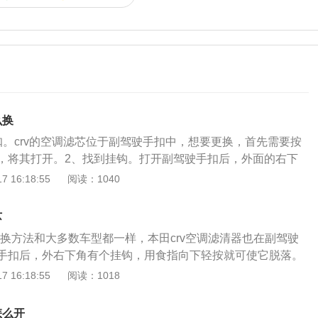
么换
扣。crv的空调滤芯位于副驾驶手扣中，想要更换，首先需要按
，将其打开。2、找到挂钩。打开副驾驶手扣后，外面的右下
手指将其向下轻按，就可以让手扣脱落。3、挤压手扣。当手
 16:18:55
阅读：1040
的时候，用双手按住手扣的边缘，由外向内对其轻按挤压。
这样就可以看到空调滤芯的保护壳，用双手按住两边的卡锁，
芯
。5、装上新空调滤芯。将旧的空调滤芯取下来，再按照新的
更换方法和大多数车型都一样，本田crv空调滤清器也在副驾驶
其安装上去。6、装回保护壳。将保护壳重新套入，按压装回
手扣后，外右下角有个挂钩，用食指向下轻按就可使它脱落。
扣。将副驾驶手扣重新关闭，就完成了对空调滤芯的安装。空
下来，可以用左右手按手扣的边缘，由外向内轻按挤压打开。
 16:18:55
阅读：1018
沾染粉尘，平时可以用高压气枪之类的工具吹去浮尘，但千万
滤清器的保护壳，左右手按压两边卡锁，取下保护壳，然后取
则很容易报废。空调滤芯使用一段时间后，内部活性炭过滤功
，然后按箭头指示安装上新的就可以。步骤图：本田crv空调滤
也会下降，因此是需要定期更换的。
怎么开