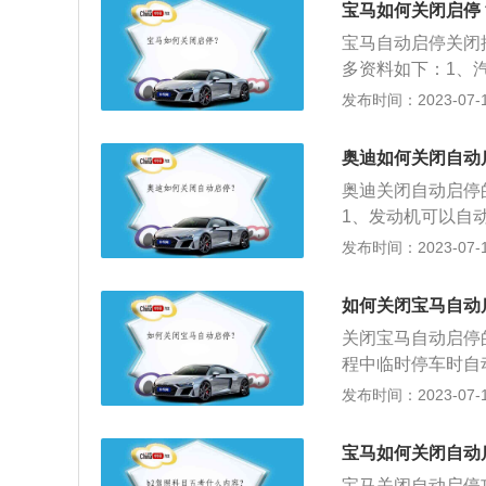
宝马如何关闭启停
作起来比较专业，
宝马自动启停关闭按
车辆进行通讯进入
多资料如下：1、
入“20113”确定
停功能，可手动将
发布时间：2023-07-17
上“30”，然后
功能开启。2、发
关闭状态，如果需
奥迪如何关闭自动
奥迪关闭自动启停
1、发动机可以自
代皮带轮对发动机
发布时间：2023-07-17
l、奥迪a6、奥迪a
型车，车身尺寸是：长
如何关闭宝马自动
身重量为1610kg。
关闭宝马自动启停
程中临时停车时自
下的车型有：宝马5
发布时间：2023-07-17
系为例，其属于一款
m、高1500mm，
宝马如何关闭自动
速箱，最大功率是1
宝马关闭自动启停