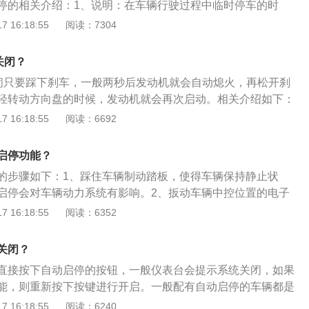
停的相关介绍：1、说明：在车辆行驶过程中临时停车的时
氙灯完成了车头部的点睛之笔。
需要继续前进的时候，系统自动重启发动机的一套系统。2、
 16:18:55
阅读：7304
辆行驶到比较陡的坡道上时，就尽量不要打开自动启停。
关闭？
关闭只要踩下刹车，一般两秒后发动机就会自动熄火，再松开刹
轻转动方向盘的时候，发动机就会再次启动。相关介绍如下：
译为：Start-Stop系统。当车辆处于停止状态（非驻车状态）
 16:18:55
阅读：6692
工作（而非传统的怠速保持），暂停的同时，发动机内的润滑
发动机内部保持润滑；当松开制动踏板后，发动机将再次启
启停功能？
油一直循环，即使频繁的停车和起步，也不会对发动机内部造
的步骤如下：1、踩住车辆制动踏板，使得车辆保持静止状
汽车多使用发动机启停技术启动，而车辆处于静止状态时，车
启停会对车辆动力系统有影响。2、扳动车辆中控位置的电子
由AGM电池供应，而耗电较大的空调系统也将转为送风机制，
辆溜车。3、点击中控液晶屏上的设置按键，进入车辆设置。
 16:18:55
阅读：6352
久，不免会影响冷房效果或造成车内闷热，则手动将启停系统
启停设置界面。5、在设置界面中点击OFF按钮即可。以下是自
：1、它是通过在传统发动机上植入具有怠速起停功能的加强
关闭？
足怠速停车条件时，发动机完全熄灭不工作。当整车再需要启
直接按下自动启停的按钮，一般仪表台会提示系统关闭，如果
停电机系统迅速响应驾驶员启动命令，快速启动发动机，瞬时
能，则重新按下按键进行开启。一般配有自动启停的车辆都是
少油耗和废气排放。2、发动机自动启停就是在车辆行驶过程
功能。以下是启停系统的相关资料：1、发动机自动启停就是
 16:18:55
阅读：6240
等红灯)的时候，自动熄火。当需要继续前进的时候，系统自动