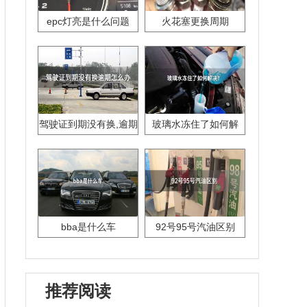
epc灯亮是什么问题
火花塞更换周期
驾驶证到期没有换,逾期
玻璃水冻住了如何解
怎么办??
决？
bba是什么车
92号95号汽油区别
推荐阅读