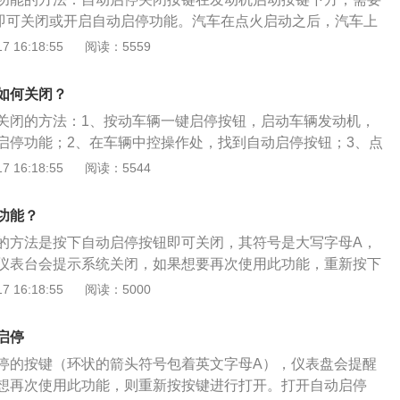
按键即可关闭或开启自动启停功能。汽车在点火启动之后，汽车上
自动开启，这是默认开启的，如果不想使用这一功能，可以手
 16:18:55
阅读：5559
灯亮代表启停功能关闭，按键灯不亮代表启停功能开启。以20
，其车身尺寸是长5106毫米、宽1868毫米、高1500毫米，轴距
如何关闭？
箱容积为68升。这款车搭载了2.0T涡轮增压发动机，最大功率是
关闭的方法：1、按动车辆一键启停按钮，启动车辆发动机，
配的是8挡手自一体变速箱。
启停功能；2、在车辆中控操作处，找到自动启停按钮；3、点
车辆的自动启停功能关闭。汽车发动机是为汽车提供动力的装
 16:18:55
阅读：5544
，是一个能量转换装置，其作用是将汽油（柴油）的热能通过
后膨胀气体，推动活塞作功，转变为机械能。按进气系统的工
功能？
分为自然吸气发动机、涡轮增压发动机、机械增压发动机和双
的方法是按下自动启停按钮即可关闭，其符号是大写字母A，
型。
仪表台会提示系统关闭，如果想要再次使用此功能，重新按下
动启停就是在车辆行驶过程中临时停车的时候自动熄火，当需
 16:18:55
阅读：5000
，系统自动重启发动机的一套系统。自动启停是通过在传统发
速起停功能的加强电机，使汽车在满足怠速停车条件时，发动
启停
；当整车再需要启动前进时，怠速起停电机系统迅速响应驾驶
停的按键（环状的箭头符号包着英文字母A），仪表盘会提醒
启动发动机，减少油耗和废气排放。
想再次使用此功能，则重新按按键进行打开。打开自动启停