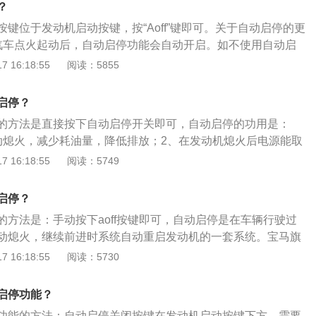
？
需要用到专用的诊断仪。将诊断仪插入到车辆OBD插口上，与
键位于发动机启动按键，按“Aoff”键即可。关于自动启停的更
到地址码09中央电气设备控制单元内，找到允许进入功能输
汽车点火起动后，自动启停功能会自动开启。如不使用自动启
--然后通道号输入“34”，读取原来的数值并记下来，把原数值加
其关闭，按键灯亮代表启停功能关闭，按键灯不亮，代表启停
 16:18:55
阅读：5855
点击保存即可。用这种方法操作后，再次起动车辆，系统就默认为
动机启停功能作用：节约汽车燃油，缩短燃油
要使用自动起停功能的话，按压开关打开即可。
启停？
的方法是直接按下自动启停开关即可，自动启停的功用是：
动熄火，减少耗油量，降低排放；2、在发动机熄火后电源能取
冷却风扇及车内空调提供运转动力。奥迪旗下车型有：奥迪a4
 16:18:55
阅读：5749
6l、奥迪q5、奥迪q5l等。以2020款奥迪a4l为例，其是一款中
4858mm、宽1847mm、高1439mm，轴距为2908mm，车
启停？
的方法是：手动按下aoff按键即可，自动启停是在车辆行驶过
动熄火，继续前进时系统自动重启发动机的一套系统。宝马旗
系、宝马3系、宝马x1、宝马x5、宝马x3等。以2021款宝马5
 16:18:55
阅读：5730
中大型4门5座三厢车，车身尺寸是：长5106mm、宽1868m
轴距为3105mm，搭载了2.0t涡轮增压发动机和8挡手自一体变
启停功能？
35千瓦，最大扭矩是290牛米。
功能的方法：自动启停关闭按键在发动机启动按键下方，需要