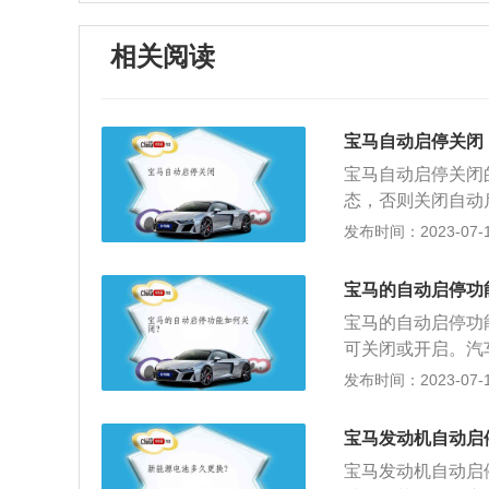
相关阅读
宝马自动启停关闭
宝马自动启停关闭
态，否则关闭自动
刹车按钮，防止车
发布时间：2023-07-17
方的OFF按钮即
灯）的时候，自动
宝马的自动启停功
统，它是通过在传
宝马的自动启停功
怠速停车条件时，
可关闭或开启。汽
电机系统迅速响应
默认开启，如果不
发布时间：2023-07-17
油耗和废气排放。
启停功能关闭，按
系、5系、7系、X
宝马发动机自动启
其车身尺寸长宽高分别
宝马发动机自动启停
6在外观上，来自