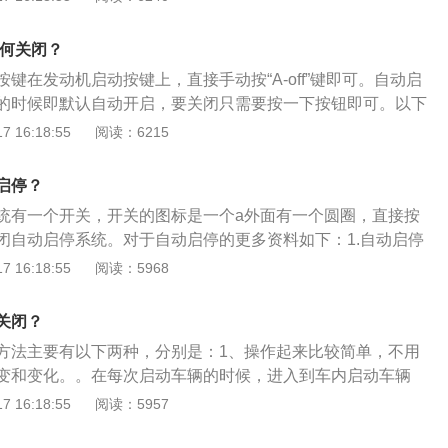
临时停车(例如等红灯)的时候，自动熄火。当需要继续前进的
系统。
发动机的一套系统。英文名称STOP&START简称STT。ST
如何关闭？
一套控制发动机启动和停止的系统。2、启停系统的工作原理
键在发动机启动按键上，直接手动按“A-off”键即可。自动启
堵或者路口停止行进。驾驶员踩下制动踏板，停车摘挡。这时
的时候即默认自动开启，要关闭只需要按一下按钮即可。以下
top系统自动检测：发动机空转且没有挂挡；防锁定系统的车轮转速传
更多资料：1、发动机自动启停就是在车辆行驶过程中临时停
 16:18:55
阅读：6215
子电池传感器显示有足够的能量进行下一次启动。3、满足这
的时候，自动熄火。当需要继续前进的时候，系统自动重启发动
机自动停止转动。而当信号灯变绿后，驾驶员踩下离合器，随
名称STOP-START简称STT。STT智能节油系统是一套控制
动停止器”，并快速地启动发动机。4、在自动挡车型上，只要一
启停？
的系统。2、避免在坡道上使用自动启停，坡道上松开刹车要
动方向盘，发动机又会马上自动点火，立即又可以踩油门起
统有一个开关，开关的图标是一个a外面有一个圆圈，直接按
能造成后溜，记得关闭。如果空调温度开的过低，熄火时空调
于D档状态。
闭自动启停系统。对于自动启停的更多资料如下：1.自动启停
测到车内温度与设定值相差过大时又会强迫发动机进行工作，
消耗，可以降低尾气排放。在红绿灯停车时，如开启自动启停
 16:18:55
阅读：5968
经失去作用。经过涉水路面时务必关闭自动启停。如果只是日
以自动熄火。2.使用自动启停系统时，发动机并不属于冷启
一直开着自动启停。
，因为机油有粘度，机油会在各个需要润滑的部件表面继续停
关闭？
机时，机油还在需要润滑的部件表面，此时的磨损很小。
方法主要有以下两种，分别是：1、操作起来比较简单，不用
变和变化。。在每次启动车辆的时候，进入到车内启动车辆
起停功能是默认开启状态。所以要在中控台附近找到自动起停
 16:18:55
阅读：5957
即可。关闭之后仪表上会有提示自动起停功能不可用。但如果
关，就需要重复这个步骤，才能保证系统是关闭状态。2、操