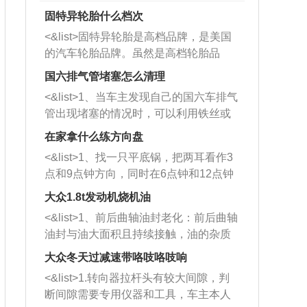
固特异轮胎什么档次
<&list>固特异轮胎是高档品牌，是美国
的汽车轮胎品牌。虽然是高档轮胎品
牌，但是中高低端的轮胎都有生产，这
国六排气管堵塞怎么清理
也是为了更好的开拓市场。
<&list>1、当车主发现自己的国六车排气
管出现堵塞的情况时，可以利用铁丝或
者是细棍，直接将杂物给取出来，如果
在家拿什么练方向盘
堵塞情况比较严重，也可以采取应急措
<&list>1、找一只平底锅，把两耳看作3
施。 <&list>2、直接利用木棍将所有的
点和9点钟方向，同时在6点钟和12点钟
杂物推到排气管里面的位置处，然后将
方向做一个标记。 <&list>2、双手握住
三元催化器拆解开，就可以将堵塞的东
大众1.8t发动机烧机油
平底锅两耳，然后往左打半圈、一圈、
西取出来。但如果是因为积碳过多引起
<&list>1、前后曲轴油封老化：前后曲轴
一圈半的练习，往右同样也要打相同的
的堵塞，就需要将三元催化器泡在草酸
油封与油大面积且持续接触，油的杂质
圈数。 <&list>3、最后强调要反复练
中进行清洗。 <&list>3、也可以利用清
和发动机内持续温度变化使其密封效果
习，这样就可以形成肌肉记忆，在真实
大众冬天过减速带咯吱咯吱响
洗剂对堵塞的情况得到解决，将清洗剂
逐渐减弱，导致渗油或漏油。<&list>2、
驾驶车辆时，不需要记忆也能打好方
放在燃油箱中，与燃油混合后，车辆启
<&list>1.转向器拉杆头有较大间隙，判
活塞间隙过大：积碳会使活塞环与缸体
向。
动时，就可以和汽油一起进入到燃烧
断间隙需要专用仪器和工具，车主本人
的间隙扩大，导致机油流入燃烧室中，