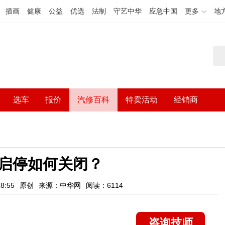
插画
健康
公益
优选
法制
守艺中华
应急中国
更多
地
选车
报价
汽修百科
特卖活动
经销商
启停如何关闭？
8:55
原创
来源：中华网
阅读：6114
咨询技师