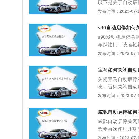
以下是关于自动启
侧天使眼与高亮度
候，自动熄火。当
发布时间：2023-07-17
注意事项：如果车
s90自动启停如何
s90发动机启停
车踩油门，或者轻
1、启停系统英文翻
发布时间：2023-07-17
时，发动机将暂停
油会持续运转，使
宝马如何关闭自动
动，此时，因润滑
关闭宝马自动启停
成磨损。2、新型
态，否则关闭自动
内所需的电力将改
刹车按钮，防止车
发布时间：2023-07-17
因此若静止时间过
4、进入车辆自动
关闭。
动启停的相关介绍
威驰自动启停如何
电机，使汽车在满
威驰自动启停关闭
动前进时，怠速起
想要再次使用此功
衔接，从而大大减
默认开启自动启停
发布时间：2023-07-17
中临时停车(例如