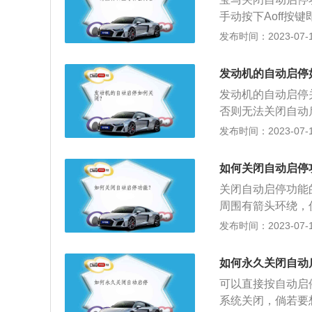
手动按下Aoff
的自动启停功能会
发布时间：2023-07-17
动将其关闭，按键
21款宝马5系为例
发动机的自动启停
为3105毫米，油
发动机的自动启停
135千瓦，与其匹
否则无法关闭自动
击按钮，就可以将
发布时间：2023-07-17
置，是汽车的心脏
在密封气缸内燃烧
如何关闭自动启停
作方式可将发动机
关闭自动启停功能
增压发动机四个类
周围有箭头环绕，
按键进行开启。自
发布时间：2023-07-17
要继续前进的时候
动机上植入具有怠
如何永久关闭自动
机完全熄灭不工作
可以直接按自动启
员启动命令，快速
系统关闭，倘若要