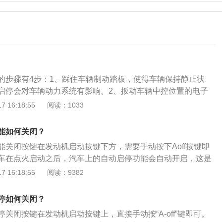
的步骤有4步：1、踩住车辆制动踏板，使得车辆保持静止状
启停会对车辆动力系统有影响。2、扳动车辆中控位置的电子
辆溜车。3、在车辆仪表盘边上找到自动启停按键。4、点击下
 16:18:55
阅读：1033
可。发动机自动启停就是在车辆行驶过程中临时停车（例如等红
熄火，当需要继续前进的时候，系统自动重启发动机的一套系
能如何关闭？
统发动机上植入具有怠速起停功能的加强电机，使汽车在满足
能关闭按键在发动机启动按键下方，需要手动按下Aoff按键即
发动机完全熄灭不工作，当整车再需要启动前进时，怠速起停
车在点火启动之后，汽车上的自动启停功能会自动开启，这是
驾驶员启动命令，快速启动发动机，瞬时衔接，从而大大减少
想使用这一功能，上车之前可以手动将其关闭，按键灯亮代表
 16:18:55
阅读：9382
键灯不亮，代表启停功能开启。在中国市场能看到的宝马为1
1、X6、Z4和1M、M6、X5M、X6M等车型。以宝马X6为例，
停如何关闭？
为4880m、1983mm、1709mm，轴距为2933mm。宝马X
关闭按键在发动机启动按键上，直接手动按“A-off”键即可。
宝马的家族式前脸双肾型进气格栅，强调了X6的高贵血统，两