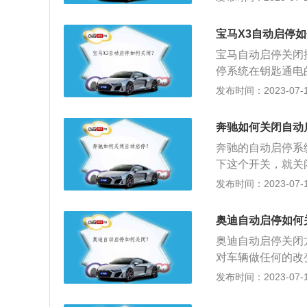
在车辆行驶过程中
重启发动机的一套
时候，系统自动重启
宝马X3自动启停
T智能节油系统是
宝马自动启停关闭按
是，当车辆因为拥
停系统在钥匙通电
候，Start/S
是关于自动启停的
发布时间：2023-07-17
感器显示为零；电
车(例如等红灯)
三个条件后，发动
机的一套系统。英文
即就可以启动“启
奔驰如何关闭自动
发动机启动和停止
松开刹车，或者转
奔驰的自动启停系
是发动机没启动可
步，整个过程都处
下这个开关，就关
不制冷，但电脑检
系统可以降低燃油
发布时间：2023-07-17
这时候自动启动已
系统，发动机就可
常市区行走，可以
动。发动机关闭后
奥迪自动启停如何
留。再次启动发动
奥迪自动启停关闭
对车辆做任何的改
后，因为奥迪自动
发布时间：2023-07-17
的开关，将其关闭
重新开关了点火开