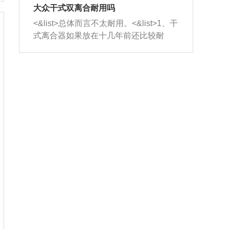
室，最后形成废气排出，就可以让三元
无法制作，需要将车辆送到修理厂或4s
造成烧机油。<&list>3、机油粘度。使用
大众干式双离合耐用吗
催化器得到清洗，排气管堵塞的情况就
店；<&list>2.车辆半轴套管防尘罩破
机油粘度过小的话，同样会有烧机油现
<&list>总体而言不太耐用。<&list>1、干
能够得到解决。
裂，破裂后会出现漏油现象，使半轴磨
象，机油粘度过小具有很好的流动性，
式离合器如果放在十几年前还比较耐
损严重，磨损的半轴容易损坏，产生异
容易窜入到气缸内，参与燃烧。<&list>
用，但是由于现在的汽车发动机动力输
响；<&list>3.稳定器的转向胶套和球头
4、机油量。机油量过多，机油压力过
出越来越高，使得干式离合器散热不足
老化，一般是使用时间过长造成的。解
大，会将部分机油压入气缸内，也会出
的缺陷也逐渐暴露出来。<&list>2、由于
决方法是更换新的质量好的转向橡胶套
现烧机油。<&list>5、机油滤清器堵塞：
干式双离合的工作环境暴露在空气中，
和球头。
会导致进气不畅，使进气压力下降，形
而离合器的散热也是通离合器罩上面的
成负压，使机油在负压的情况下吸入燃
几个小孔来进行散热。但是在行驶过程
烧室引起烧机油。<&list>6、正时齿轮或
中变速箱需要换挡，就不得不使得离合
链条磨损：正时齿轮或链条的磨损会引
器频繁工作。<&list>3、长时间的低速行
起气阀和曲轴的正时不同步。由于轮齿
驶以及过于频繁的启停，导致离合器的
或链条磨损产生的过量侧隙，使得发动
温度不断升高，而低速行驶时空气流动
机的调节无法实现：前一圈的正时和下
效率不高，无法将离合器中的热量有效
一圈可能就不一样。当气阀和活塞的运
的带走，导致离合器内部的温度不断升
动不同步时，会造成过大的机油消耗。
高，加速离合器的磨损。
解决方法：更换正时齿轮或链条。<&list
>7、内垫圈、进风口破裂：新的发动机
设计中，经常采用各种由金属和其他材