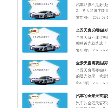
质性的影响，因此
汽车贴膜不是必须
更大，对车身的结
2、冬天能减少能
求。
照晒，可以延长其
发布时间：2023-07-17
注意事项是：1、
热丝；3、不可用
全景天窗必须贴膜
将吸盘式物品吸附
全景天窗不建议贴
师处理，以免影响
贴膜首先就造成了
响。例如天窗贴膜
发布时间：2023-07-17
致天窗开关的不顺
贴在汽车玻璃上用
全景天窗需要贴膜
光、隔紫外线、隔
全景天窗需要贴膜
的遮光效果，就需
用。天窗在贴膜之
发布时间：2023-07-17
现明显的异响，甚
冰冻的情况下强行
汽车的全景天窗需
要完全打开天窗，
汽车的全景天窗不
甚至会损坏到电机