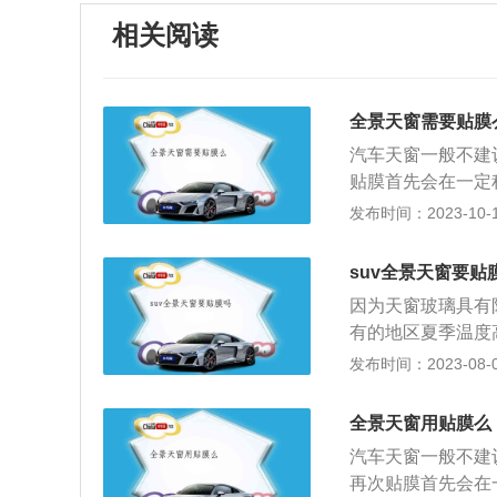
相关阅读
全景天窗需要贴膜
汽车天窗一般不建
贴膜首先会在一定
比如天窗贴膜后，
发布时间：2023-10-11
窗开合不畅，甚至
如果汽车在露天停
suv全景天窗要贴
温度升高。如果把
因为天窗玻璃具有
所以可以根据区域
有的地区夏季温度
窗都适合贴膜。如
隔热的功能，贴膜
发布时间：2023-08-08
天窗，不适合贴膜
天窗的面积比较大
膜，是贴在汽车玻
景天窗大多为前后
明、防眩光、防紫
全景天窗用贴膜么
窗开启方式可以分
汽车天窗一般不建
窗，其中分段开启
再次贴膜首先会在
加不可开启的天窗