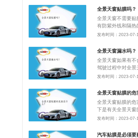
周，避免砂粒沉积
天窗在贴膜之后会
全景天窗贴膜吗？
碍玻璃面板运行的
贴得不好，会出现
全景天窗不需要贴
的损伤，所以最好
有防紫外线和隔热
整体厚度，比较容
发布时间：2023-07-17
上一般的汽车天窗
积不是很大，配合
全景天窗漏水吗？
光效果。如果这时
全景天窗如果有不
驾驶过程中对全景
成一定破坏，建议
发布时间：2023-07-17
乘车者。清洗密封
窗，避免时间过长
全景天窗贴膜的危
车一般隔一个季度
全景天窗贴膜的危
是轨道式，使用半
下是有关全景天窗
建议用棉布对滑轨
2、作用：一般而
发布时间：2023-07-17
开：如果是电动天
中可以将上方的景
后，可能会因为震
得前后座位都有天
汽车贴膜是必须要