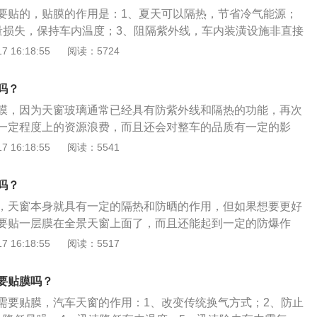
其已经成为中高端汽车的一个亮点。然而，由于全景天窗尺寸
要贴的，贴膜的作用是：1、夏天可以隔热，节省冷气能源；
构、冲压件的精度、车身的制造工艺等，都提出了更高的要
量损失，保持车内温度；3、阻隔紫外线，车内装潢设施非直接
寿命及品质；4、降低眩光，保证驾车安全、舒适。贴膜后的
 16:18:55
阅读：5724
三天内避免升降车窗；2、一周内不能清洗隔热膜及开启除雾电
指甲、尖锐物将膜边缘拨开，以免污物进入；4、一到两周内勿
吗？
在车膜上；5、膜面气泡、移位、视线模糊需要及时让专业技
膜，因为天窗玻璃通常已经具有防紫外线和隔热的功能，再次
行车安全。
一定程度上的资源浪费，而且还会对整车的品质有一定的影
后增加了玻璃的整体厚度，再加上施工不好的情况下，容易导
 16:18:55
阅读：5541
畅，甚至在开关的过程把膜刮坏。汽车贴膜简称汽车膜，就是
于美观、安全、隔热的膜。其基本性能包括安全、清晰、防眩
吗？
热、防划伤、足够的保质期及保护隐私。
，天窗本身就具有一定的隔热和防晒的作用，但如果想要更好
要贴一层膜在全景天窗上面了，而且还能起到一定的防爆作
后，实际上会增加玻璃的整体厚度，如果贴得不好，往往会出
 16:18:55
阅读：5517
至直接导致天窗卡住。全景天窗保养方法：1、不能在天窗有
打开天窗，这样会损坏到天窗的电机；2、在颠簸的道路中不
要贴膜吗？
否则会因天窗与滑轨之间的震动太大而引起相关部件的变形，
需要贴膜，汽车天窗的作用：1、改变传统换气方式；2、防止
。