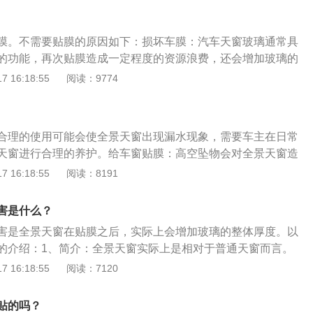
，延长天窗密封圈的使用寿命；3、开启天窗前应注意车顶阻
增加玻璃的整体厚度。这时候就是考验贴膜工艺的时候，如果
障碍物。
明显的异响，甚至直接导致天窗卡住，这样一来对电机有很大
膜。不需要贴膜的原因如下：损坏车膜：汽车天窗玻璃通常具
是交给专业的工作人员进行贴膜。
的功能，再次贴膜造成一定程度的资源浪费，还会增加玻璃的
易导致天窗卡住或打不开，甚至会损坏贴膜。作用不大：市面
 16:18:55
阅读：9774
玻璃已经具有一定程度的防紫外线和隔绝热量的效果，加上面
天窗自带的遮阳帘，可以在炎炎夏日能够达到一定的隔热与遮
候再贴上膜就会显得比较浪费。
合理的使用可能会使全景天窗出现漏水现象，需要车主在日常
天窗进行合理的养护。给车窗贴膜：高空坠物会对全景天窗造
给全景天窗贴膜，这样就算天窗受损，玻璃也不会飞溅，划伤
 16:18:55
阅读：8191
圈：当车辆需要长久停放时，可以用滑石粉彻底清洁一次天
造成胶条自然老化，缩短汽车天窗的使用寿命，正常使用的汽
害是什么？
就需要用湿海绵清洁一次密封圈。及时清理轨道：一般天窗都
害是全景天窗在贴膜之后，实际上会增加玻璃的整体厚度。以
年后，滑轨的接触面和缝隙中就会存在许多的尘土以及沙粒，
的介绍：1、简介：全景天窗实际上是相对于普通天窗而言。
进行清洁，清理干净后可以涂抹少量的润滑油。颠簸路面不要
言，全景天窗首先面积较大，甚至是整块玻璃的车顶，坐在车
 16:18:55
阅读：7120
窗，在经过颠簸路面时，最好不要全部打开，天窗全部打开
象一览无余；较多的全景天窗为前后两块单独的玻璃，分别使
动太剧烈导致天窗和轨道之间的零件变形，甚至损坏电机。
窗的感受。3、概述：全景天窗，并未对车身的安全性带来本
贴的吗？