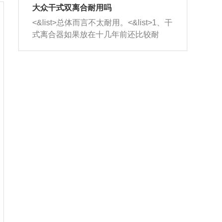
室，最后形成废气排出，就可以让三元
无法制作，需要将车辆送到修理厂或4s
造成烧机油。<&list>3、机油粘度。使用
大众干式双离合耐用吗
催化器得到清洗，排气管堵塞的情况就
店；<&list>2.车辆半轴套管防尘罩破
机油粘度过小的话，同样会有烧机油现
<&list>总体而言不太耐用。<&list>1、干
能够得到解决。
裂，破裂后会出现漏油现象，使半轴磨
象，机油粘度过小具有很好的流动性，
式离合器如果放在十几年前还比较耐
损严重，磨损的半轴容易损坏，产生异
容易窜入到气缸内，参与燃烧。<&list>
用，但是由于现在的汽车发动机动力输
响；<&list>3.稳定器的转向胶套和球头
4、机油量。机油量过多，机油压力过
出越来越高，使得干式离合器散热不足
老化，一般是使用时间过长造成的。解
大，会将部分机油压入气缸内，也会出
的缺陷也逐渐暴露出来。<&list>2、由于
决方法是更换新的质量好的转向橡胶套
现烧机油。<&list>5、机油滤清器堵塞：
干式双离合的工作环境暴露在空气中，
和球头。
会导致进气不畅，使进气压力下降，形
而离合器的散热也是通离合器罩上面的
成负压，使机油在负压的情况下吸入燃
几个小孔来进行散热。但是在行驶过程
烧室引起烧机油。<&list>6、正时齿轮或
中变速箱需要换挡，就不得不使得离合
链条磨损：正时齿轮或链条的磨损会引
器频繁工作。<&list>3、长时间的低速行
起气阀和曲轴的正时不同步。由于轮齿
驶以及过于频繁的启停，导致离合器的
或链条磨损产生的过量侧隙，使得发动
温度不断升高，而低速行驶时空气流动
机的调节无法实现：前一圈的正时和下
效率不高，无法将离合器中的热量有效
一圈可能就不一样。当气阀和活塞的运
的带走，导致离合器内部的温度不断升
动不同步时，会造成过大的机油消耗。
高，加速离合器的磨损。
解决方法：更换正时齿轮或链条。<&list
>7、内垫圈、进风口破裂：新的发动机
设计中，经常采用各种由金属和其他材