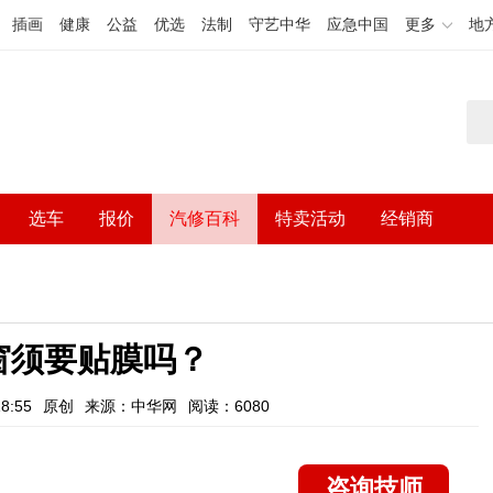
插画
健康
公益
优选
法制
守艺中华
应急中国
更多
地
选车
报价
汽修百科
特卖活动
经销商
窗须要贴膜吗？
8:55
原创
来源：中华网
阅读：6080
咨询技师