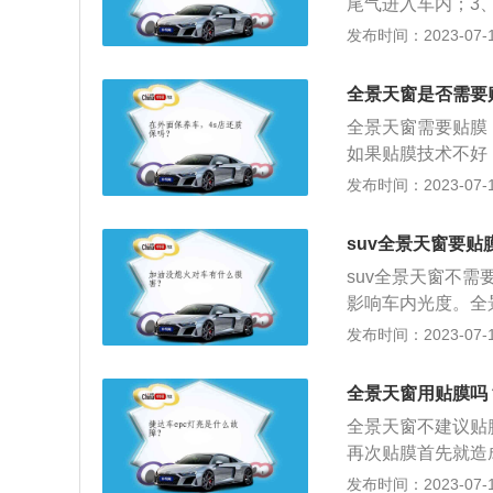
尾气进入车内；3
6、可以开阔视野
发布时间：2023-07-17
帘式。天窗的养护
清理滑轨四周，避
全景天窗是否需要
注意车顶阻碍玻璃
全景天窗需要贴膜
如果贴膜技术不好
生较大的损伤，建
发布时间：2023-07-17
晒的作用，但较大
挡紫外线、阻隔部
suv全景天窗要贴
据太阳膜的单向透
suv全景天窗不
员因紫外线照射造
影响车内光度。全
用。
车内可以将上方的
发布时间：2023-07-17
块，单独的玻璃使
封闭式全景天窗、
全景天窗用贴膜吗
天窗在前座位顶部
全景天窗不建议贴
可以增加汽车的透
再次贴膜首先就造
响。天窗贴膜后增
发布时间：2023-07-17