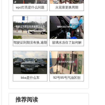
epc灯亮是什么问题
火花塞更换周期
驾驶证到期没有换,逾期
玻璃水冻住了如何解
怎么办??
决？
bba是什么车
92号95号汽油区别
推荐阅读