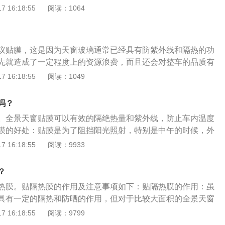
后，玻璃整体厚度增加。此外，在施工不良的情况下，容易导
 16:18:55
阅读：1064
都必须面临炎炎夏日，如果车在露天停放一段时间，汽车的天
甚至在开合过程中刮伤薄膜，导致徒劳无功。但是在炎热的夏
热的一个薄弱部位，会造成车内温度的升高，所以，大面积的
天停放一段时间，汽车天窗作为车顶隔热的薄弱部位，会造成
地区季节气候考虑，有部分全景天窗还是可以贴隔热膜的。天
果把天窗下面的装饰板拉开，更多的热量会通过天窗渗透到车
作用:1、天窗隔热能力有限就算是普通的玻璃，也有微弱的隔
议贴膜，这是因为天窗玻璃通常已经具有防紫外线和隔热的功
区域季节性气候考虑大面积全景天窗。但是，并不是所有的全
窗玻璃就像是墨镜一样，对于热量的阻隔效果不佳，买车的时
先就造成了一定程度上的资源浪费，而且还会对整车的品质有
。如果天窗是彩色吸热玻璃，就不能贴深色膜。如果是带点黑
个汽车的卖点，但是实际的隔热效果只有用过的才知道，到论
，天窗贴膜后，增加了玻璃的整体厚度，再加上施工不好的情
 16:18:55
阅读：1049
贴膜。整车所有的改装和装饰都要听取专业人士的意见。汽车
用感受自己就会有所了解。2、天窗贴膜隔热原理：头顶的热
窗开关的不顺畅，甚至在开关的过程把膜也刮坏了，导致徒
贴膜），是贴在汽车玻璃上的一种美观、安全、隔热的膜。其
量二次辐射，以及天窗进入的热量。车身外壳有金属光泽，可
天，如果车在露天停放一段时间，汽车的天窗部份作为车顶隔
、透明、防眩光、防紫外线、隔热、耐刮擦、足够的保质期和
吗？
，隔热效果肯定比玻璃强，而通过天窗玻璃的热量就要车内人
,会造成车内温度的升高，如果拉开天窗下的装饰板，通过天窗
，很多人对于汽车贴隔热膜的隔热作用不是很了解，其实呢，
。全景天窗贴膜可以有效的隔绝热量和紫外线，防止车内温度
会更多。所以，大面积的全景天窗，可以视地区季节气候考虑,
车内人员和物品对进入车内太阳能的吸收量，从而在天气炎热
膜的好处：贴膜是为了阻挡阳光照射，特别是中午的时候，外
是可以贴膜的。但不是所有的全景天窗都适宜贴膜，如果天窗
率更高。就是说，它只能隔绝部分热量，让天窗不再成为热
驾驶视野，贴膜则可以很好地过滤这些眩光，另外有些车膜也
 16:18:55
阅读：9933
玻璃，就不能贴很深颜色的膜。如果是带圆点黑釉的天窗就不
目标，从而改善车内环境。
接照射进入车内。贴膜还可以防止车窗玻璃爆裂产生碎片，产
整车做出的改装和装饰一定要听取专业人员的意见为好。汽车
给玻璃上一层保护层，即使爆裂也不会产生乱飞的现象。贴膜
膜”，就是贴在汽车玻璃上用于美观、安全、隔热的膜。其基本
？
随便开窗，因为隔热膜固定地附着在车窗上需要一定时间，期
晰、防眩光、隔紫外线、隔热、防划伤、足够的保质期及保护
热膜。贴隔热膜的作用及注意事项如下：贴隔热膜的作用：虽
车窗玻璃，会使新贴的膜边发生卷翘，还没有完全粘合的膜也
用：1、改变传统换气方式；2、防止尾气进入车内；3、降低
具有一定的隔热和防晒的作用，但对于比较大面积的全景天窗
果无意之间开了车窗，没有损害是最好，只需要注意不要随意
低车内温度；5、迅速除去车内雾气；6、可以开阔视野。天窗
并不是很大。这时候，如果想要更好的遮光效果，那么就需要
 16:18:55
阅读：9799
直接吹向前档，汽车后档贴膜后，也请勿开启后档除雾线。
定期用机油或润滑剂清洗天窗的机械部分；2、定期清理滑轨四
能起到一定的防爆作用。贴隔热膜的注意事项：要注意的是，