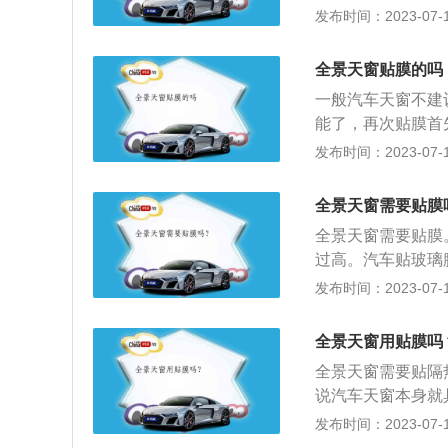
响。比如天窗贴膜
发布时间：2023-07-17
大部分地区在夏天
致天窗开合不畅，
窗部份作为车顶隔
天，如果汽车在露
全景天窗，可以视
全景天窗贴膜的吗
车内温度升高。如
窗贴隔热膜的隔热
一般汽车天窗不建
内。所以可以根据
热能力，深色的天
能了，再次贴膜首
景天窗都适合贴膜
候深色玻璃会是一
一定的影响。例如
发布时间：2023-07-17
釉的天窗，不适合
坛多看看网友的使
况下，容易导致天
贴膜，简称（汽车
量来源于车身的热
劳。但在炎热的夏
基本性能包括安全
全景天窗需要贴膜
以吸收和反射光线
热的一个薄弱部位
隐私保护等。
员和物品全额承受
全景天窗需要贴膜
透进车内的热量就
很简单，就是减少
过高。汽车贴玻璃
有部分全景天窗还
的时候让空调的效
界的眩光非常影响
发布时间：2023-07-17
是带有颜色的吸热
量“有机可乘”的
可以减少紫外线直
宜贴膜。所有针对
生划伤，贴膜可以
贴膜，简称"汽车
全景天窗用贴膜吗
后注意事项：不能
性能包括安全、清
全景天窗需要贴隔
间如果开启、关闭
隐私等。天窗的作
说汽车天窗本身就
容易发生位移；如
风噪；4、迅速降
来说，整体的作用
发布时间：2023-07-17
打开，请勿让空调
的养护方法：1、
贴一层膜，而且还