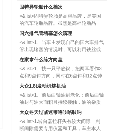
固特异轮胎什么档次
<&list>固特异轮胎是高档品牌，是美国
的汽车轮胎品牌。虽然是高档轮胎品
牌，但是中高低端的轮胎都有生产，这
国六排气管堵塞怎么清理
也是为了更好的开拓市场。
<&list>1、当车主发现自己的国六车排气
管出现堵塞的情况时，可以利用铁丝或
者是细棍，直接将杂物给取出来，如果
在家拿什么练方向盘
堵塞情况比较严重，也可以采取应急措
<&list>1、找一只平底锅，把两耳看作3
施。 <&list>2、直接利用木棍将所有的
点和9点钟方向，同时在6点钟和12点钟
杂物推到排气管里面的位置处，然后将
方向做一个标记。 <&list>2、双手握住
三元催化器拆解开，就可以将堵塞的东
大众1.8t发动机烧机油
平底锅两耳，然后往左打半圈、一圈、
西取出来。但如果是因为积碳过多引起
<&list>1、前后曲轴油封老化：前后曲轴
一圈半的练习，往右同样也要打相同的
的堵塞，就需要将三元催化器泡在草酸
油封与油大面积且持续接触，油的杂质
圈数。 <&list>3、最后强调要反复练
中进行清洗。 <&list>3、也可以利用清
和发动机内持续温度变化使其密封效果
习，这样就可以形成肌肉记忆，在真实
大众冬天过减速带咯吱咯吱响
洗剂对堵塞的情况得到解决，将清洗剂
逐渐减弱，导致渗油或漏油。<&list>2、
驾驶车辆时，不需要记忆也能打好方
放在燃油箱中，与燃油混合后，车辆启
<&list>1.转向器拉杆头有较大间隙，判
活塞间隙过大：积碳会使活塞环与缸体
向。
动时，就可以和汽油一起进入到燃烧
断间隙需要专用仪器和工具，车主本人
的间隙扩大，导致机油流入燃烧室中，