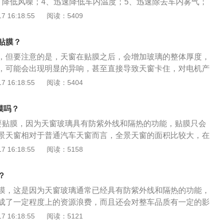
、降低风噪；4、迅速降低车内温度；5、迅速除去车内雾气；
。汽车天窗分为：外滑式、内藏式、内藏外翻式、全景式和窗
 16:18:55
阅读：5409
方法：1、定期用机油或润滑剂清洗天窗的机械部分；2、定期
免砂粒沉积，延长天窗密封圈的使用寿命；3、开启天窗前应
贴膜？
面板运行的障碍物。
，但要注意的是，天窗在贴膜之后，会增加玻璃的整体厚度，
，可能会出现明显的异响，甚至直接导致天窗卡住，对电机产
议找专业的工作人员进行贴膜。汽车天窗具有一定的隔热和防
 16:18:55
阅读：5404
面积的全景天窗其隔热防晒的效果较差，贴膜的作用主要是阻
分热量并防止玻璃飞溅导致的伤人、防眩光情况发生，同时根
膜吗？
视性能，达到保护个人隐私的目的。其可以减少车内物品和人
需要贴膜，因为天窗玻璃具有防紫外线和隔热的功能，贴膜只会
成的损伤，通过物理反光，降低车内温度，减少汽车空调的使
景天窗相对于普通汽车天窗而言，全景天窗的面积比较大，在
景象基本全部看到。目前汽车采用的全景天窗大多为前后两
 16:18:55
阅读：5158
前后座位都拥有天窗使用的权利。按照天窗开启方式可以分为
分段开启式全景天窗、整体开启式全景天窗，其中分段开启式
？
和标准天窗是一样的，在后排座位顶部增加不可开启的天窗，
膜，这是因为天窗玻璃通常已经具有防紫外线和隔热的功能，
光度，达到全景天窗的效果。
成了一定程度上的资源浪费，而且还会对整车品质有一定的影
加了玻璃的整体厚度，在施工不好的情况下，容易导致天窗开
 16:18:55
阅读：5121