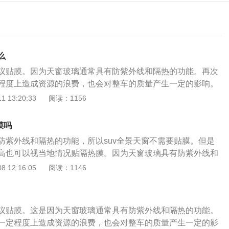
么
议贴膜。因为天窗玻璃通常具有防紫外线和隔热的功能。再次
程度上造成资源的浪费，也会对整车的质量产生一定的影响。
玻璃整体厚度增加。此外，在施工不良的情况下，容易导致天
 13:20:33
阅读：1156
在开合过程中刮伤薄膜，导致徒劳无功。但是在炎热的夏天，
放一段时间，汽车天窗作为车顶隔热的薄弱部位，会造成车内
膜吗
天窗下面的装饰板拉开，更多的热量会通过天窗渗透到车内。
防紫外线和隔热的功能，所以suv全景天窗不需要贴膜。但是
季节性气候考虑大面积全景天窗。但是，并不是所有的全景天
高也可以视当地情况贴隔热膜。因为天窗玻璃具有防紫外线和
果天窗是彩色吸热玻璃，就不能贴深色膜。如果是带点黑釉的
只会影响车内光度，全景天窗相对于普通汽车天窗而言，全景
 12:16:05
阅读：1146
。整车所有的改装和装饰都要听取专业人士的意见。汽车贴
，在车内可以将上方的景象基本全部看到，目前汽车采用的全
璃上的一种美观、安全、隔热的膜。其基本性能包括安全、透
两块，单独的玻璃使前后座位都拥有天窗使用的权利，按照天
外线、隔热、耐刮擦、足够的保质期和隐私保护等。
为封闭式全景天窗、分段开启式全景天窗、整体开启式全景天
议贴膜。这是因为天窗玻璃通常具有防紫外线和隔热的功能。
式天窗在前座位顶部和标准天窗是一样的，在后排座位顶部增
一定程度上造成资源的浪费，也会对整车的质量产生一定的影
，可以增加汽车的透光度，达到全景天窗的效果。但是，国内