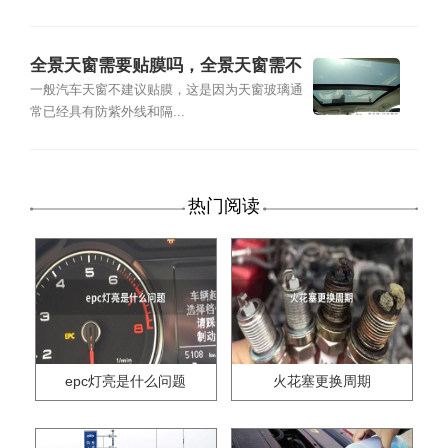
全景天窗需要贴膜吗，全景天窗需不
需要贴膜
一般汽车天窗不建议贴膜，这是因为天窗玻璃通
常已经具有防紫外线和隔...
热门阅读
epc灯亮是什么问题
火花塞更换周期