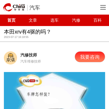
汽车
首页
文章
选车
汽修
百科
本田xrv有4驱的吗？
2023-07-17 16:18:55
汽修技师
我要咨询
汽车维修技师