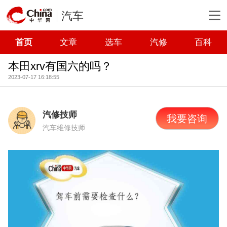
汽车
首页
文章
选车
汽修
百科
本田xrv有国六的吗？
2023-07-17 16:18:55
汽修技师
我要咨询
汽车维修技师