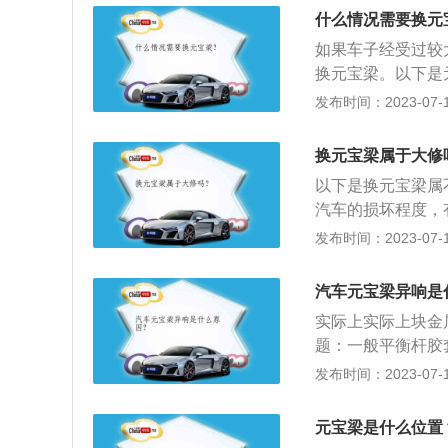
囊被弹出，机动车
影响行驶等等。3
什么情况需要换元
（1）问检测中心
更换元宝梁的事故
如果车子经受过较
会有记录。（2）
好，不单单影响元
换元宝梁。以下是
共享。（3）看内
架的俗称，副车架
发布时间：2023-07-17
猫腻车们的表面功
的作用之外，还起
造而成，铝合金副
换元宝梁属于大修
车架元宝梁总成，
以下是换元宝梁属
的顶面连接在元宝
汽车的损坏程度，
内侧。
建议更换元宝梁那
发布时间：2023-07-17
重，那么就属于大
副车架，是汽车底
汽车元宝梁异响是
件，车身直接和副
实际上实际上块金
对车身的影响，提
题：一般平衡杆胶
更换副车架对车辆
比较高。如果胶套
发布时间：2023-07-17
车架受损更换以后
胶套只是发硬就会
宝梁本体，元宝梁
元宝梁是什么位置
端通过两个连接铰