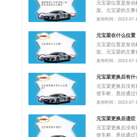
元宝梁位置是发动
宝梁将整体结构的
架。元宝梁的主要
用过程中连接支架
连。它是发动机舱
发布时间：2023-07-17
位的受力，减轻磨
使用效果。汽车元
轴的更换减少更换
加车辆底盘的刚性
元宝梁在什么位置
断元宝梁是否变形
元宝梁位置是发动
差速器，它们组成
架。元宝梁的主要
液压垫）连接。此
连。它是发动机舱
发布时间：2023-07-17
车没有副车架。
使用效果。汽车元
加车辆底盘的刚性
元宝梁更换后有什
断元宝梁是否变形
元宝梁更换后没有
差速器，它们组成
使车桥、悬挂通过
液压垫）连接。此
少其直接进入车厢
发布时间：2023-07-17
车没有副车架。
用： 1、托起固
用。 2、连接保
元宝梁更换后遗症
向连接车体，增加
元宝梁更换后没有
直接的碰撞。 3
使车桥、悬挂通过