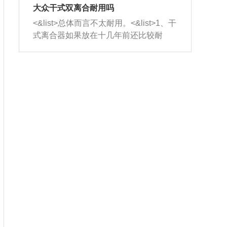
室，最后形成废气排出，就可以让三元
无法制作，需要将车辆送到修理厂或4s
造成烧机油。<&list>3、机油粘度。使用
大众干式双离合耐用吗
催化器得到清洗，排气管堵塞的情况就
店；<&list>2.车辆半轴套管防尘罩破
机油粘度过小的话，同样会有烧机油现
<&list>总体而言不太耐用。<&list>1、干
能够得到解决。
裂，破裂后会出现漏油现象，使半轴磨
象，机油粘度过小具有很好的流动性，
式离合器如果放在十几年前还比较耐
损严重，磨损的半轴容易损坏，产生异
容易窜入到气缸内，参与燃烧。<&list>
用，但是由于现在的汽车发动机动力输
响；<&list>3.稳定器的转向胶套和球头
4、机油量。机油量过多，机油压力过
出越来越高，使得干式离合器散热不足
老化，一般是使用时间过长造成的。解
大，会将部分机油压入气缸内，也会出
的缺陷也逐渐暴露出来。<&list>2、由于
决方法是更换新的质量好的转向橡胶套
现烧机油。<&list>5、机油滤清器堵塞：
干式双离合的工作环境暴露在空气中，
和球头。
会导致进气不畅，使进气压力下降，形
而离合器的散热也是通离合器罩上面的
成负压，使机油在负压的情况下吸入燃
几个小孔来进行散热。但是在行驶过程
烧室引起烧机油。<&list>6、正时齿轮或
中变速箱需要换挡，就不得不使得离合
链条磨损：正时齿轮或链条的磨损会引
器频繁工作。<&list>3、长时间的低速行
起气阀和曲轴的正时不同步。由于轮齿
驶以及过于频繁的启停，导致离合器的
或链条磨损产生的过量侧隙，使得发动
温度不断升高，而低速行驶时空气流动
机的调节无法实现：前一圈的正时和下
效率不高，无法将离合器中的热量有效
一圈可能就不一样。当气阀和活塞的运
的带走，导致离合器内部的温度不断升
动不同步时，会造成过大的机油消耗。
高，加速离合器的磨损。
解决方法：更换正时齿轮或链条。<&list
>7、内垫圈、进风口破裂：新的发动机
设计中，经常采用各种由金属和其他材