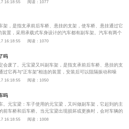
副车架可以固定悬架，还可以承托发动机与变速箱。汽车元宝
 16:18:55
阅读：1077
程度都不一样。更换过元宝梁后的车型在安全性上很难得到保
、托起固定作用：汽车元宝梁通常具有拖起并且固定发动机和
手车的时候也应该避免买到这种车型。
、连接保护作用：汽车元宝梁还具有一定的连接保护作用，它
车体，增加车身强度，也可以一定程度保护油底壳，发动机等
车架，是指支承前后车桥、悬挂的支架，使车桥、悬挂通过它
碰撞。3、阻隔振动和噪声：汽车元宝梁还能一定程度的阻隔
连的装置，采用承载式车身设计的汽车都有副车架。汽车有两个
，使得不至于直接进入到车厢，大多数豪华轿车和越野车都有
副车架和后副车架，副车架可以固定悬架，还可以承托发动机
 16:18:55
阅读：1070
擎也装有元宝梁。
宝梁的作用如下：1、托起固定作用：汽车元宝梁通常具有拖
和变速箱的作用。2、连接保护作用：汽车元宝梁还具有一定
了吗
它可以通过横向连接车体，增加车身强度，也可以一定程度保
定会废了。元宝梁又叫副车架，是指支承前后车桥、悬挂的支
等不至于受到直接的碰撞。3、阻隔振动和噪声：汽车元宝梁
通过它再与“正车架”相连的装置，安装后可以阻隔振动和噪
隔汽车的震动和噪音，使得不至于直接进入到车厢，大多数豪
入车厢的声音。所以说元宝梁本身是没问题的，关键是施工时
 16:18:55
阅读：1050
有配置，有些汽车引擎也装有元宝梁。
要。把细节处理好了，更换元宝梁对汽车性能是没有影响的。
做好的话，对汽车的性能还是有一定的影响的：1、副厂件。
车吗
原厂的标准件，有些尺寸稍微会有那么一点点的偏差，这个还
车。元宝梁：车子使用的元宝梁，又叫做副车架，它起到的主
最大的是副厂件的材质比不上原厂件的材质，比较单薄。2、
的前车桥和后车桥。当元宝梁出现损坏或更换时，会对车辆的
元宝梁是一个承载体，上面连接的部件很多，有方向机、减震
定的影响。事故车辆：车辆经过火烧面积超过0.5平方米；车辆
 16:18:55
阅读：1008
等等一些部件。更换元宝梁时这些部件都会涉及到，所以更换
泡超过了车身面积的1/2，并且水分进入到了驾驶室；车辆的气
轮定位。若四轮定位参数没做好一则影响行驶的操控性，二则