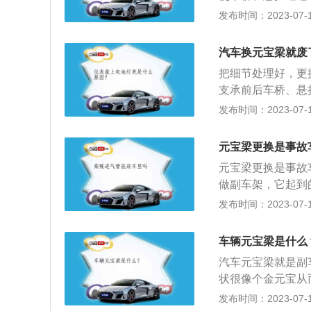
和噪音，使得不至
少其直接进入车厢
发布时间：2023-07-17
汽车引擎也装有元
用： 1、托起固
用。 2、连接保
汽车换元宝梁就废
向连接车体，增加
把细节处理好，更
直接的碰撞。 3
支承前后车桥、悬
和噪音，使得不至
装后可以阻隔振动
发布时间：2023-07-17
汽车引擎也装有元
问题，关键是施工
1、副厂件：副厂
元宝梁更换是事故
偏差，这个影响不
元宝梁更换是事故
薄。2、定位参数
做副车架，它起到
机、减震器、摆臂
或更换时，会对车
发布时间：2023-07-17
所以更换元宝梁后
烧面积超过0.5平
性，二则影响吃胎
分进入到了驾驶室
能涉及到更换元宝
车辆元宝梁是什么
于事故车辆。
尺寸没卡好，不单
汽车元宝梁就是副
状很像个金元宝从
它再与"正车架"
发布时间：2023-07-17