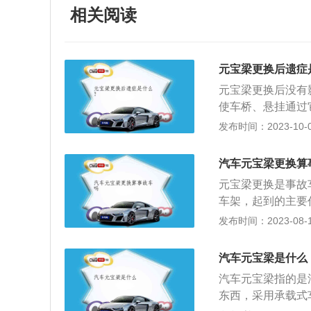
相关阅读
元宝梁更换后遗症
元宝梁更换后没有
使车桥、悬挂通过
少其直接进入车厢
发布时间：2023-10-03
引擎装上副架。汽
用：汽车元宝梁通
汽车元宝梁更换算
用：汽车元宝梁还
元宝梁更换是事故
身强度，也可以一
车架，起到的主要
隔振动和噪声：汽
时，会对车辆的行
发布时间：2023-08-12
直接进入到车厢，
0.5平方米。车辆
梁。
驾驶室。车辆的气
汽车元宝梁是什么
辆。元宝梁发生形
汽车元宝梁指的是
车辆底盘的强度，
东西，采用承载式
了，所以当发现二