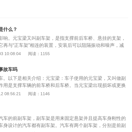
是什么？
影响。元宝梁又叫副车架，是指支撑前后车桥、悬挂的支架，
它再与“正车架”相连的装置，安装后可以阻隔振动和噪声，减
的声音。所以大多出在豪华的轿车和越野车上，有些汽车还为
 10:08:04
阅读：1155
车元宝梁的作用总结起来主要有以下3点作用：1、托起固定作
常具有拖起并且固定发动机和变速箱的作用。2、连接保护作
事故车吗
具有一定的连接保护作用，它可以通过横向连接车体，增加车
车。以下是相关介绍：元宝梁：车子使用的元宝梁，又叫做副
定程度保护油底壳，发动机等不至于受到直接的碰撞。3、阻
作用是支撑车辆的前车桥和后车桥。当元宝梁出现损坏或更换
车元宝梁还能一定程度地阻隔汽车的震动和噪音，使得不至于
驶稳定性造成一定的影响。事故车辆：车辆经过火烧面积超过
 08:56:21
阅读：1146
大多数豪华轿车和越野车都有配置，有些汽车引擎也装有元宝
经过水的浸泡，浸泡超过了车身面积的1/2，并且水分进入到了
囊被弹出，机动车辆出现了切割焊接等情况都是属于事故车
变的车辆其主车架大概率也会发生形变。元宝梁可以有效增加
汽车的前副车架，副车架是用来固定悬架并且提高车身刚性的
更换元宝梁或修复元宝梁之后车辆的车身强度肯定会不如从前
车身设计的汽车都有副车架。汽车有两个副车架，分别是前副
手车商出售更换过元宝梁的车时，应该注意。因为不同车型的