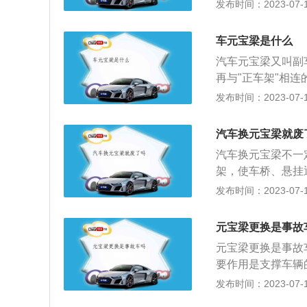
车架和后副车架，
发布时间：2023-07-17
保值率和事故严重
梁的作用如下：1
障，平时在选购二
变速箱的作用。2
车元宝梁是什么
可以通过横向连接
汽车元宝梁又叫副
不至于受到直接的
再与"正车架"相
汽车的震动和噪音
副车架，分别是前
发布时间：2023-07-17
配置，有些汽车引
与变速箱。汽车元
起并且固定发动机
汽车换元宝梁就废
的连接保护作用，
汽车换元宝梁不一
护油底壳，发动机
架，使车桥、悬挂
还能一定程度的阻
声，减少其直接进
发布时间：2023-07-17
华轿车和越野车都
的一些细节尤为重
但是有几个方面没
元宝梁更换是事故
副厂件的模具不是
元宝梁更换是事故
不是影响最大的。
要作用是支撑车辆
定位参数没做好。
行驶稳定性造成一
发布时间：2023-07-17
器、摆臂、稳定杆
经过水的浸泡，浸
元宝梁后必须做四