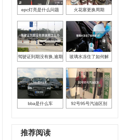
epc灯亮是什么问题
火花塞更换周期
驾驶证到期没有换,逾期
玻璃水冻住了如何解
怎么办??
决？
bba是什么车
92号95号汽油区别
推荐阅读