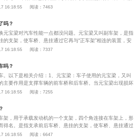
于直接进入到车厢，大多数豪华轿车和越野车都有配置，有些
的声音。汽车元宝梁的作用总结起来主要有以下三点作
 16:18:55
阅读：7463
宝梁。
定作用： 汽车元宝梁通常具有拖起并且固定发动机和变速箱的作
护作用： 汽车元宝梁还具有一定的连接保护作用，它可以通过横
了吗？
车身强度，也可以一定程度保护油底壳，发动机等不至于受到
换元宝梁对汽车性能一点都没问题。元宝梁又叫副车架，是指
、阻隔振动和噪声： 汽车元宝梁还能一定程度地阻隔汽车的震动
挂的支架，使车桥、悬挂通过它再与“正车架”相连的装置，安
于直接进入到车厢，大多数豪华轿车和越野车都有配置，有些
和噪声，减少其直接进入车厢的声音。所以说元宝梁本身是没
 16:18:55
阅读：7337
宝梁。
时的一些细节尤为重要。更换元宝梁应注意以下几个方面：
件的模具不是原厂的标准件，有些尺寸稍微会有那么一点点的
车吗？
是最大。最大的是副厂件的材质比不上原厂件的材质，比较单
车。以下是相关介绍：1、元宝梁：车子使用的元宝梁，又叫
没做好：元宝梁是一个承载体，上面连接的部件很多，有方向
的主要作用是支撑车辆的前车桥和后车桥。当元宝梁出现损坏
、稳定杆等等一些部件。更换元宝梁时这些部件都会涉及到，
辆的行驶稳定性造成一定的影响。2、事故车辆：车辆经过火
 16:18:55
阅读：7255
必须做四轮定位。若四轮定位参数没做好一则影响行驶的操控
方米；车辆经过水的浸泡，浸泡超过了车身面积的1/2，并且水
等等。3、钣金没做好：一般更换元宝梁都是事故当中造成。
；车辆的气囊被弹出，机动车辆出现了切割焊接等情况都是属
梁的事故都不会是小事故。这个时候钣金的技术尤为重要。若
？
单影响元宝梁的安装，更是影响整个悬挂系统。
车架，用于承载发动机的一个支架，四个角连接在车架上，形
而得名。是指支承前后车桥、悬挂的支架，使车桥、悬挂通过
相连的装置，安装后可以阻隔振动和噪声，减少其直接进入车厢
 16:18:55
阅读：6647