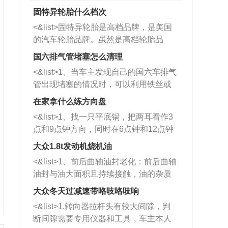
固特异轮胎什么档次
<&list>固特异轮胎是高档品牌，是美国
的汽车轮胎品牌。虽然是高档轮胎品
牌，但是中高低端的轮胎都有生产，这
国六排气管堵塞怎么清理
也是为了更好的开拓市场。
<&list>1、当车主发现自己的国六车排气
管出现堵塞的情况时，可以利用铁丝或
者是细棍，直接将杂物给取出来，如果
在家拿什么练方向盘
堵塞情况比较严重，也可以采取应急措
<&list>1、找一只平底锅，把两耳看作3
施。 <&list>2、直接利用木棍将所有的
点和9点钟方向，同时在6点钟和12点钟
杂物推到排气管里面的位置处，然后将
方向做一个标记。 <&list>2、双手握住
三元催化器拆解开，就可以将堵塞的东
大众1.8t发动机烧机油
平底锅两耳，然后往左打半圈、一圈、
西取出来。但如果是因为积碳过多引起
<&list>1、前后曲轴油封老化：前后曲轴
一圈半的练习，往右同样也要打相同的
的堵塞，就需要将三元催化器泡在草酸
油封与油大面积且持续接触，油的杂质
圈数。 <&list>3、最后强调要反复练
中进行清洗。 <&list>3、也可以利用清
和发动机内持续温度变化使其密封效果
习，这样就可以形成肌肉记忆，在真实
大众冬天过减速带咯吱咯吱响
洗剂对堵塞的情况得到解决，将清洗剂
逐渐减弱，导致渗油或漏油。<&list>2、
驾驶车辆时，不需要记忆也能打好方
放在燃油箱中，与燃油混合后，车辆启
<&list>1.转向器拉杆头有较大间隙，判
活塞间隙过大：积碳会使活塞环与缸体
向。
动时，就可以和汽油一起进入到燃烧
断间隙需要专用仪器和工具，车主本人
的间隙扩大，导致机油流入燃烧室中，