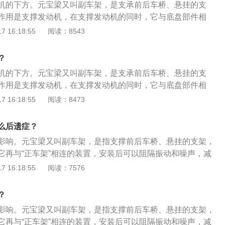
机的下方。元宝梁又叫副车架，是支承前后车桥、悬挂的支
元宝梁改为C型支撑架与连接支架通过连接铰轴的结构，在使
作用是支撑发动机，在支撑发动机的同时，它与底盘部件相
和C型支撑架都是活动结构，通过连接铰轴的活动减少铰接部
中非常重要的部件。一旦损坏，就需要更换，同时保养会影响
 16:18:55
阅读：8543
损；在使用过程中，即使连接部位磨损，也可以通过对连接铰
宝梁还起到支撑发动机和变速箱的作用，可以在一定程度上增
零部件的成本，从而降低了使用成本，提高了材料的利用率。
。元宝梁的材质一般为钢材，高端车型将使用铸造铝合金。判
？
，一般需要使用工具比较对角线长度；副车架是车桥、车桥和
机的下方。元宝梁又叫副车架，是支承前后车桥、悬挂的支
一个车桥总成，悬架通过副车架与主车架刚性或柔性（橡胶或
作用是支撑发动机，在支撑发动机的同时，它与底盘部件相
外只有承重车身设计的汽车才有副车架，非承重车身设计的汽
中非常重要的部件。一旦损坏，就需要更换，同时保养会影响
 16:18:55
阅读：8473
宝梁还起到支撑发动机和变速箱的作用，可以在一定程度上增
。元宝梁的材质一般为钢材，高端车型将使用铸造铝合金。判
么后遗症？
，一般需要使用工具比较对角线长度；副车架是车桥、车桥和
影响。元宝梁又叫副车架，是指支撑前后车桥、悬挂的支架，
一个车桥总成，悬架通过副车架与主车架刚性或柔性（橡胶或
它再与“正车架”相连的装置，安装后可以阻隔振动和噪声，减
外只有承重车身设计的汽车才有副车架，非承重车身设计的汽
的声音。汽车元宝梁的作用总结起来主要有以下三点作
 16:18:55
阅读：7576
定作用： 汽车元宝梁通常具有拖起并且固定发动机和变速箱的作
护作用： 汽车元宝梁还具有一定的连接保护作用，它可以通过横
？
车身强度，也可以一定程度保护油底壳，发动机等不至于受到
影响。元宝梁又叫副车架，是指支撑前后车桥、悬挂的支架，
、阻隔振动和噪声： 汽车元宝梁还能一定程度地阻隔汽车的震动
它再与“正车架”相连的装置，安装后可以阻隔振动和噪声，减