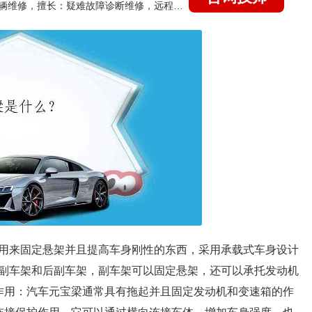
国家认证的汽车维修技师，15年德美日等各系车辆维修，擅长：疑难故障诊断维修，远程维修技术指导
用来固定悬架并且提高车身刚性的东西，采用承载式车身设计
副车架和后副车架，副车架可以固定悬架，还可以承托发动机
作用：汽车元宝梁通常具有拖起并且固定发动机和变速箱的作