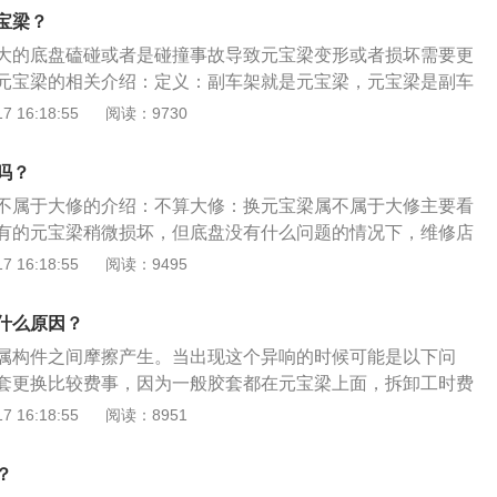
辆出现了切割焊接等情况都是属于事故车辆。识别方法：
、钣金没做好。一般更换元宝梁都是事故当中造成。能涉及到
宝梁？
：主流车型无论在哪个城市做过维修保养，厂家的数据库中都
都不会是小事故。这个时候钣金的技术尤为重要。若尺寸没卡
大的底盘磕碰或者是碰撞事故导致元宝梁变形或者损坏需要更
查保险：据了解，国内大大小小的保险公司，都已实现了信息
宝梁的安装，更是影响整个悬挂系统。
元宝梁的相关介绍：定义：副车架就是元宝梁，元宝梁是副车
饰：比起外观，内饰更能反映出一辆车的新旧。（4）看外表：
才是专业的名称。作用：副车架除了起到承托发动机和变速箱
 16:18:55
阅读：9730
夫，肯定是做的够。不过，依然可以从一些细微之处入手。
到增强底盘强度的作用。一般来说副车架是由钢材或铝合金制
车架在强度和重量上都要比钢制副车架更有优势。总成：一种
吗？
包括元宝梁和连接支架，连接支架具有顶面和侧面，连接支架
不属于大修的介绍：不算大修：换元宝梁属不属于大修主要看
梁支撑点的下方，连接支架的侧面连接在车架纵梁的侧翼面的
有的元宝梁稍微损坏，但底盘没有什么问题的情况下，维修店
就不算大修。属于大修：但有的属于事故导致的底盘损坏严
 16:18:55
阅读：9495
修。以下是关于元宝梁的扩展资料：底盘部分：元宝梁学名叫
盘结构的一部分，副车架的主要作用的连接固定悬挂系统的零
什么原因？
车架连接，这样可以增加车辆的结构强度，降低悬挂系统震动
属构件之间摩擦产生。当出现这个异响的时候可能是以下问
高车辆的舒适性，是车辆底盘结构重要的部件。更换副车架：
套更换比较费事，因为一般胶套都在元宝梁上面，拆卸工时费
本身影响不大，只要新的副车架没有质量问题就可以，如果副
磨损比较严重会出现咕咚咕咚跟沉闷的声音，如果磨损不严重
 16:18:55
阅读：8951
不会影响车辆操控性和行驶稳定性。
出现吱呦吱呦响。铰接式元宝梁：一种铰接式元宝梁，包括元
本体由C型支撑架、连接支架和连接铰轴构成，在C型支撑架两
？
轴各铰接一个连接支架。活动结构：本实用新型一种铰接式元