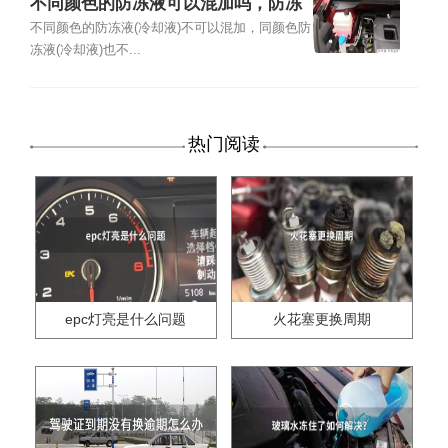
不同颜色的防冻液可以混加吗，防冻
液颜色不一样能混加吗
不同颜色的防冻液(冷却液)不可以混加，同颜色防
冻液(冷却液)也不...
热门阅读
epc灯亮是什么问题
火花塞更换周期