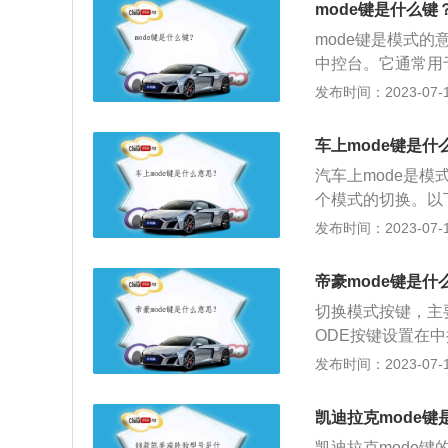
mode键是什么键
mode键是模式
中控台。它通常用
切换汽车空调出风
发布时间：2023-07-17
作状态，方向盘三
界面。激活三键调
车上mode键是什
控台mode键工作
汽车上mode是模
个模式的切换。以下
意思为模式或者方
发布时间：2023-07-17
中，当mode按
用来收音机调频、
帝豪mode键是什
区域：如果mod
切换模式按键，主
式，一般在吹脚、
ODE按键设置在
功能也不同。
方向盘上，则用来切换
发布时间：2023-07-17
USB\u002F
火开关，同时按住
凯迪拉克mode键
然后接通点火开关
凯迪拉克mode键