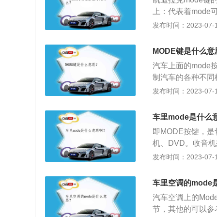
按住SET（归零）
上：代表着mode
零。
根据实际路况，来
发布时间：2023-07-17
上：代表着mod
种不同的模式。3、
MODE键是什么意
空调的吹风的模式
汽车上面的mode
模式，为了让驾驶
制汽车的各种不同
mode键的功能据
发布时间：2023-07-17
换汽车空调出风模
果mode按键设
车里mode是什么
音机、cd或u盘。
即MODE按键，
果mode在中控台
机、DVD。收音机
在中控面板，是用
发布时间：2023-07-17
媒体：mode翻译
和中控台中。如果
车里空调的mode
一个按键，用来在
汽车空调上的Mo
2、切换空调模式
节，其他的可以参
车空调出风模式，