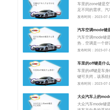
车里的zone键
足不同的需求。汽
样能提高车内成员
发布时间：2023-07-17
时发动机内的高温
箱，这样空调出风
汽车空调mode键
结合，此时发动机
汽车空调mode
蒸发箱内。
热，空调是一个舒
性。汽车空调的制
发布时间：2023-07-17
经暖风水箱，鼓风
风。汽车空调剩余字
车里的off键是什
后，车内的空调会满
车里的off键是
r是后窗除霜开关。
键可关闭，该系统
不同，比如本田叫V
发布时间：2023-07-17
不同，但工作原理
右车轮的转速差超
大众汽车上的mod
根据实际情况采取
大众汽车mode
侧滑、甩尾等情况
汽车方向盘的遥控