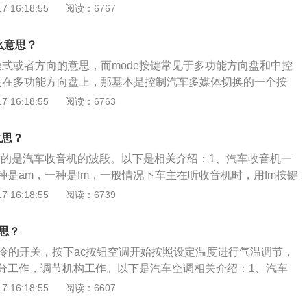
ODE键，转数表和时速表中间的视频就会和MMI系统显示同
 16:18:55
阅读：6767
按键还可以用于切换驾驶模式，在三种驾驶模式，正常模式、运
DE键左边的按键，就可以在中央显示屏上滑动选择歌曲，然后
间循环切换。汽车运动模式是自动档汽车的一种行驶模式，也
可以确定换歌。再按一下MODE就切换成正常模式。汽车空调
么意思？
：1、A/C：A/C按键是空调压缩机的开关，只有开启压缩
模式或者方向的意思，而mode按键常见于多功能方向盘和中控
冷能力。A/C灯亮则代表压缩机启动工作，车辆空调可以制
e是在多功能方向盘上，那基本是控制汽车多媒体切换的一个按
MAX功能启动后，车内的空调会满负荷运行，风机风量最大。这
调频、收音机调幅、CD或者U盘这几个模式中切换。扩展资
 16:18:55
阅读：6763
分自动空调的车型上，按下MAX后，空调压缩机和风机会采用
de按键处于中控台空调控制区域，那么其是用来切换汽车空调出
尽快达到设定的温度。3、FR0NT按键：是前窗除霜开关，开
脚、吹头以及吹风挡这几个模式中切换。2、假如mode是在多
挡吹风。4、REAR按键：是后窗除霜开关，开启后后风挡电热
意思？
一般是调节汽车多媒体切换的一个按键，用来在收音机调频、
指的是汽车收音机的波段。以下是相关介绍：1、汽车收音机一
或U盘这几个模式中切换。除此之外，正在放收音机或是CD或
种是am，一种是fm，一般情况下车主在听收音机时，用fm按键
，按一下MODE键，转数表和时速表中间的视频就会和MMI系
是用来操作收音机的调频，am是用来调节收音机的波段。2、am
 16:18:55
阅读：6739
拨动MODE键左边的按键，即可在中央显示屏上滑动选歌曲，
作原理不同的广播接收系统，它们两者相互工作，同时也不会相
按，即可确定换歌试试。在按一下MODE就切换成正常模式。
fm的接收音质比较好，不会出现断断续续的广播声音，如果使
思？
号，接收的音质一般都比较低，而fm与之不同的是fm的接受频率
制冷的开关，按下ac按钮空调开始按照设定温度进行气温调节，
，是am接受频率的100倍，所以车主通常会使用fm收听收音机。
分工作，调节机构工作。以下是汽车空调相关介绍：1、汽车
，空调就会出风，因为这个时候空调系统中的鼓风机开始工
 16:18:55
阅读：6607
但是空调制冷的系统还没有启动，因为空调压缩机还没有开始