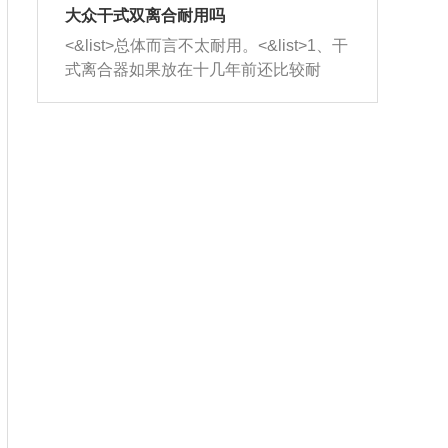
室，最后形成废气排出，就可以让三元
无法制作，需要将车辆送到修理厂或4s
造成烧机油。<&list>3、机油粘度。使用
大众干式双离合耐用吗
催化器得到清洗，排气管堵塞的情况就
店；<&list>2.车辆半轴套管防尘罩破
机油粘度过小的话，同样会有烧机油现
<&list>总体而言不太耐用。<&list>1、干
能够得到解决。
裂，破裂后会出现漏油现象，使半轴磨
象，机油粘度过小具有很好的流动性，
式离合器如果放在十几年前还比较耐
损严重，磨损的半轴容易损坏，产生异
容易窜入到气缸内，参与燃烧。<&list>
用，但是由于现在的汽车发动机动力输
响；<&list>3.稳定器的转向胶套和球头
4、机油量。机油量过多，机油压力过
出越来越高，使得干式离合器散热不足
老化，一般是使用时间过长造成的。解
大，会将部分机油压入气缸内，也会出
的缺陷也逐渐暴露出来。<&list>2、由于
决方法是更换新的质量好的转向橡胶套
现烧机油。<&list>5、机油滤清器堵塞：
干式双离合的工作环境暴露在空气中，
和球头。
会导致进气不畅，使进气压力下降，形
而离合器的散热也是通离合器罩上面的
成负压，使机油在负压的情况下吸入燃
几个小孔来进行散热。但是在行驶过程
烧室引起烧机油。<&list>6、正时齿轮或
中变速箱需要换挡，就不得不使得离合
链条磨损：正时齿轮或链条的磨损会引
器频繁工作。<&list>3、长时间的低速行
起气阀和曲轴的正时不同步。由于轮齿
驶以及过于频繁的启停，导致离合器的
或链条磨损产生的过量侧隙，使得发动
温度不断升高，而低速行驶时空气流动
机的调节无法实现：前一圈的正时和下
效率不高，无法将离合器中的热量有效
一圈可能就不一样。当气阀和活塞的运
的带走，导致离合器内部的温度不断升
动不同步时，会造成过大的机油消耗。
高，加速离合器的磨损。
解决方法：更换正时齿轮或链条。<&list
>7、内垫圈、进风口破裂：新的发动机
设计中，经常采用各种由金属和其他材