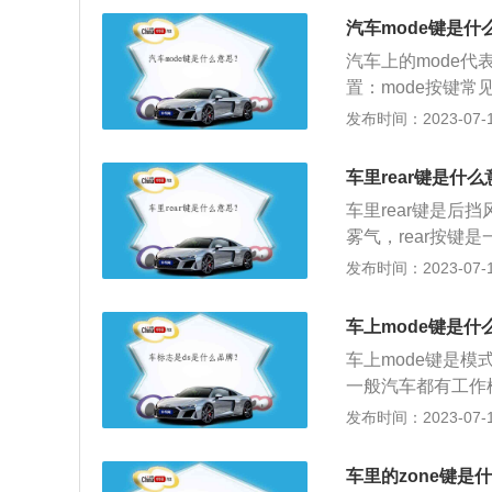
工作。2、只有打
汽车mode键是什
会发出信号给空调
汽车上的mode代
的制冷才开始工作
置：mode按键常
候才有冷风吹出来
上，是控制汽车多
发布时间：2023-07-17
者U盘这几个模式
换汽车空调出风模
车里rear键是什
绍：mode让汽
车里rear键是
化的一种表现。
雾气，rear按
1、打开车内的空
发布时间：2023-07-17
用脱脂棉或干净柔
气进行对流；4、
车上mode键是什
玻璃温度低于露点
车上mode键是模
一般汽车都有工作
盘的遥控按钮。m
发布时间：2023-07-17
机，想要转为dvd
击mode按钮直
车里的zone键是
个送风口，上是吹