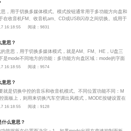
？
的意思，用于切换多媒体模式。模式按钮通常用于多功能方向盘和
于在收音机FM、收音机am、CD或USB闪存之间切换。或用于
口模式。按住mode键1秒以上，仪表发出提示音，仪表进入工
 16:18:55
阅读：9831
键调节功能启动；仪表显示屏在最后一次退出时进入行车电脑
节功能后，短按mode键：进入子菜单，选择菜单项或设置，中
么意思？
原理相同。
式的意思，用于切换多媒体模式，就是AM、FM、HE，U盘三
是mode不同地方的功能：多功能方向盘区域：mode的字面
向的意思，在车上mode按键比较常见于多功能方向盘和中控台
 16:18:55
阅读：9574
键在多功能方向盘上时，意思为控制汽车多媒体切换的一个按键，
收音机调幅、CD或者U盘这几个模式的切换。中控台空调控制
么意思？
e按键在中控台空调控制区域，它的意思则为切换汽车空调出风模
要就是切换中控的音乐和收音机模式。不同位置功能不同：M
吹头以及吹风挡这几个模式中切换。不同的地方，mode按键的
中控面板上，则用来切换汽车空调出风模式，MODE按键设置在
多媒体模式，一般在FM\u002FAM\u002F在线电台\u002F
 16:18:55
阅读：9128
本地\u002F蓝牙音乐等模式下循环切换。帝豪保养灯归零：先关闭点
两个箭头按钮，然后接通点火开关，同时按住两个箭头按钮，
是什么意思？
，约3s后松开两个箭头按钮，出现保养菜单，询问是否归零，
的功能据所在位置而决定：1、如果mode出现在变速控制面板