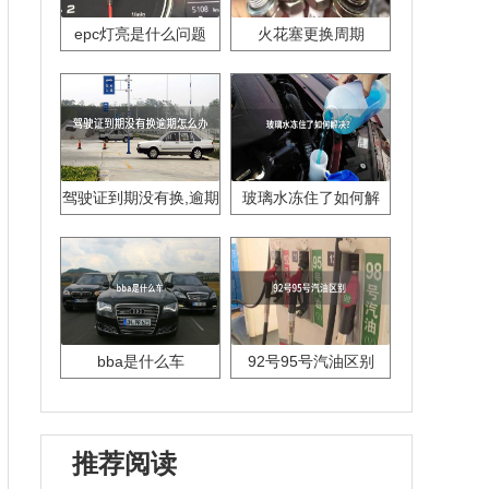
epc灯亮是什么问题
火花塞更换周期
驾驶证到期没有换,逾期
玻璃水冻住了如何解
怎么办??
决？
bba是什么车
92号95号汽油区别
推荐阅读