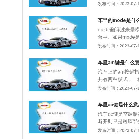
情况下，按一下M
发布时间：2023-07-17
驶模式：MODE
步，然后拨动MO
动模式、舒适模式
把滚轮往下按，就
是常见的S档。
车里的mode是什
上其他字母标识如下
mode翻译过来是
机，空调才具备制
台中。如果mod
冷。2、MAX：
键，用来在收音机
发布时间：2023-07-17
一功能只出现在部
料：1、如果mo
最大的输出来寻求
风模式，一般在吹
启后出风口向前风
车里am键是什么
功能方向盘上，那
丝加热。
汽车上的am按键
收音机调幅、CD
共有两种模式，一
外接音源的状况下
比较多，因为fm
发布时间：2023-07-17
统显示同步，然后
与fm属于两套工
然后才把滚轮往下
互影响，一般来说
车里ac键是什么意
用am波段接受信
汽车ac键是空调
在100MHZ左右
断开则只是送风部
空调打开风挡之后
发布时间：2023-07-17
作，所以有风吹出