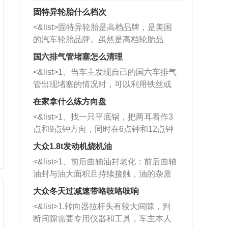
固特异轮胎什么档次
<&list>固特异轮胎是高档品牌，是美国
的汽车轮胎品牌。虽然是高档轮胎品
牌，但是中高低端的轮胎都有生产，这
国六排气管堵塞怎么清理
也是为了更好的开拓市场。
<&list>1、当车主发现自己的国六车排气
管出现堵塞的情况时，可以利用铁丝或
者是细棍，直接将杂物给取出来，如果
在家拿什么练方向盘
堵塞情况比较严重，也可以采取应急措
<&list>1、找一只平底锅，把两耳看作3
施。 <&list>2、直接利用木棍将所有的
点和9点钟方向，同时在6点钟和12点钟
杂物推到排气管里面的位置处，然后将
方向做一个标记。 <&list>2、双手握住
三元催化器拆解开，就可以将堵塞的东
大众1.8t发动机烧机油
平底锅两耳，然后往左打半圈、一圈、
西取出来。但如果是因为积碳过多引起
<&list>1、前后曲轴油封老化：前后曲轴
一圈半的练习，往右同样也要打相同的
的堵塞，就需要将三元催化器泡在草酸
油封与油大面积且持续接触，油的杂质
圈数。 <&list>3、最后强调要反复练
中进行清洗。 <&list>3、也可以利用清
和发动机内持续温度变化使其密封效果
习，这样就可以形成肌肉记忆，在真实
大众冬天过减速带咯吱咯吱响
洗剂对堵塞的情况得到解决，将清洗剂
逐渐减弱，导致渗油或漏油。<&list>2、
驾驶车辆时，不需要记忆也能打好方
放在燃油箱中，与燃油混合后，车辆启
<&list>1.转向器拉杆头有较大间隙，判
活塞间隙过大：积碳会使活塞环与缸体
向。
动时，就可以和汽油一起进入到燃烧
断间隙需要专用仪器和工具，车主本人
的间隙扩大，导致机油流入燃烧室中，