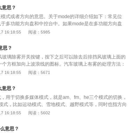
开ac开关之后，车载电脑接收ac开关的信号，接下来车载电脑
么意思？
压缩机，空调压缩机收到指令就开始工作，这个时候汽车空调
表模式或者方向的意思。关于mode的详细介绍如下：常见位
。需要把温度选择开关调到至蓝色部分，打开风扇开关，这时
见于多功能方向盘和中控台中。如果mode是在多功能方向盘
。
媒体切换的一个按键，用来在收音机调频、收音机调幅、CD或
 16:18:55
阅读：5985
中切换。如果mode按键处于中控台空调控制区域，其是用来切
式，一般在吹脚、吹头以及吹风挡这几个模式中切换。特点介
么意思？
车在使用上变得更加便捷，而且能够提高整体的驾驶体验，是智能
后挡风玻璃除雾开关按键，按下之后可以除去后排挡风玻璃上面的
键是一个方框加向上波浪线的图标。汽车玻璃上有雾的处理方法：
调系统制冷，让冷风吹到有雾气的玻璃；2、洗涤剂与水混合，
 16:18:55
阅读：5671
软的抹布涂抹在车玻璃外侧；3、打开天窗或玻璃，让室内空
安装车窗加热除雾功能。汽车玻璃外面有雾的原因是：1、汽车
么意思？
温度；2、车内外温差较大。
式，用于切换多媒体模式，就是am、fm、he三个模式的切换，
模式，比如运动模式、雪地模式、越野模式等，同时也指方向
ode是cd、收音机、导航地图功能切换，比如现在是在电收音
 16:18:55
阅读：5602
，按mode键即可切换。mode命令用于配置系统设备，可以按
至合适的空调风出口的方向。空调常见的送风模式是上、中、下三
什么意思？
风挡，中是吹身体和脸，下是吹腿部空间。