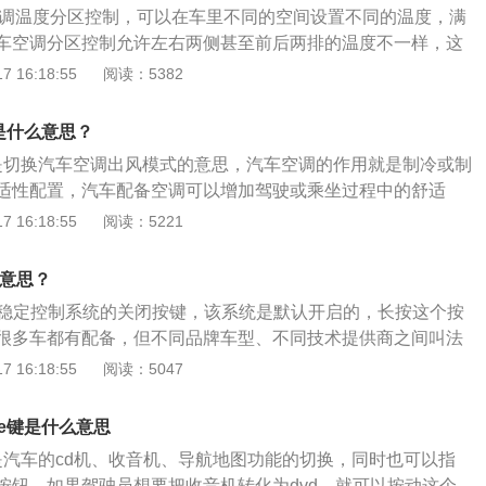
是空调温度分区控制，可以在车里不同的空间设置不同的温度，满
车空调分区控制允许左右两侧甚至前后两排的温度不一样，这
的舒适度。汽车空调是汽车上很重要的舒适性配置，空调制热
 16:18:55
阅读：5382
冷却液会流经暖风水箱，此时鼓风机吹来的风也会经过暖风水
口就会吹出暖风。空调制冷时按下ac按键后，压缩机离合器会
是什么意思？
会带动压缩机运转，压缩机不断压缩制冷剂，并将制冷剂送到
键是切换汽车空调出风模式的意思，汽车空调的作用就是制冷或制
适性配置，汽车配备空调可以增加驾驶或乘坐过程中的舒适
热原理很简单，打开制热功能后，发动机内的高温冷却液会流
 16:18:55
阅读：5221
机吹过来的空气会经过暖风水箱，空调出风口就可以吹出暖
母意思：1、ac按键是空调压缩机的开关；2、max功能启动
么意思？
负荷运行，风机风量最大；3、ftont是前窗除霜开关；4、rea
车身稳定控制系统的关闭按键，该系统是默认开启的，长按这个按
很多车都有配备，但不同品牌车型、不同技术提供商之间叫法
SA，丰田叫VSC，日产叫VDC，宝马叫DSC等，虽然叫法
 16:18:55
阅读：5047
都差不多，这是一款主动安全配置。该系统工作原理就是当左
出电脑设定的阈值后，电脑会认为车辆发生了侧滑或甩尾，会
e键是什么意思
单车轮制动，同时降低发动机输出扭矩以控制、避免车辆出现
键是汽车的cd机、收音机、导航地图功能的切换，同时也可以指
。off同时还集成了防抱死系统、制动辅助系统、加速防滑控制
按钮，如果驾驶员想要把收音机转化为dvd，就可以按动这个