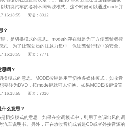
按钮3s以上，按MODE（模式）按钮，关闭点火开关，完成归
可以切换汽车的各种不同驾驶模式。这个时候可以通过mode并
选择自己适合的驾驶模式。2、当mode出现在多功能方向盘
 16:18:55
阅读：8012
e可以切换汽车多媒体，比如说可以调节收音机的音频，或者是各
若mode在中控台空调调节区域：代表着mode可以切换汽车
思？
。4、Mode键的存在就是为了方便驾驶者控制汽车的各种不同
按键，是切换模式的意思。mode的存在就是为了方便驾驶者控
员的注意力集中，保证驾驶行程中的安全。
模式，为了让驾驶员的注意力集中，保证驾驶行程中的安全。
所在位置而决定：如果mode按键设置在中控面板，就是用来切
 16:18:55
阅读：7771
式，通常都是在吹脚、吹头以及吹风挡等模式下循环切换。如
置在方向盘，则是用来切换多媒体模式，用来切换汽车多媒体的收
意思啊？
在FM/AM/在线电台/USB/本地/蓝牙音乐等模式下循环切换。如
是切换模式的意思。MODE按键是用于切换多媒体模式，如收音
空调调节区域，代表着mode可以切换汽车空调的吹风的模式。
想要转为DVD，按mode键就可以切换。如果MODE按键设置
来切换汽车空调出风模式。以下是功能拓展资料：1、切换多
 16:18:55
阅读：7010
过来是模式或者方向的意思，而mode按键常见于多功能方向盘
MODE是在多功能方向盘上，那基本是控制汽车多媒体切换的
是什么意思？
收音机调频、收音机调幅、CD或者U盘这几个模式中切换。
de是切换模式的意思，如果在空调模式中，则用于空调出风的调
：如果mode按键处于中控台空调控制区域，那么是用来切换汽
考汽车说明书。另外，正在放收音机或者是CD或者外接音源的
一般在吹脚、吹头以及吹风挡这几个模式中切换。2、切换驾