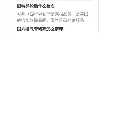
固特异轮胎什么档次
<&list>固特异轮胎是高档品牌，是美国
的汽车轮胎品牌。虽然是高档轮胎品
牌，但是中高低端的轮胎都有生产，这
国六排气管堵塞怎么清理
也是为了更好的开拓市场。
<&list>1、当车主发现自己的国六车排气
管出现堵塞的情况时，可以利用铁丝或
者是细棍，直接将杂物给取出来，如果
在家拿什么练方向盘
堵塞情况比较严重，也可以采取应急措
<&list>1、找一只平底锅，把两耳看作3
施。 <&list>2、直接利用木棍将所有的
点和9点钟方向，同时在6点钟和12点钟
杂物推到排气管里面的位置处，然后将
方向做一个标记。 <&list>2、双手握住
三元催化器拆解开，就可以将堵塞的东
大众1.8t发动机烧机油
平底锅两耳，然后往左打半圈、一圈、
西取出来。但如果是因为积碳过多引起
<&list>1、前后曲轴油封老化：前后曲轴
一圈半的练习，往右同样也要打相同的
的堵塞，就需要将三元催化器泡在草酸
油封与油大面积且持续接触，油的杂质
圈数。 <&list>3、最后强调要反复练
中进行清洗。 <&list>3、也可以利用清
和发动机内持续温度变化使其密封效果
习，这样就可以形成肌肉记忆，在真实
大众冬天过减速带咯吱咯吱响
洗剂对堵塞的情况得到解决，将清洗剂
逐渐减弱，导致渗油或漏油。<&list>2、
驾驶车辆时，不需要记忆也能打好方
放在燃油箱中，与燃油混合后，车辆启
<&list>1.转向器拉杆头有较大间隙，判
活塞间隙过大：积碳会使活塞环与缸体
向。
动时，就可以和汽油一起进入到燃烧
断间隙需要专用仪器和工具，车主本人
的间隙扩大，导致机油流入燃烧室中，