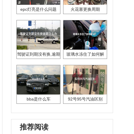
epc灯亮是什么问题
火花塞更换周期
驾驶证到期没有换,逾期
玻璃水冻住了如何解
怎么办??
决？
bba是什么车
92号95号汽油区别
推荐阅读