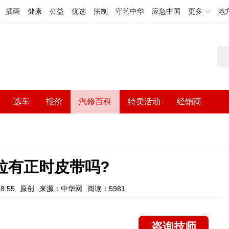
插画
健康
公益
优选
法制
守艺中华
应急中国
更多
地
选车
报价
汽修百科
特卖活动
经销商
拉有正时皮带吗?
8:55
原创
来源：中华网
阅读：5981
咨询技师