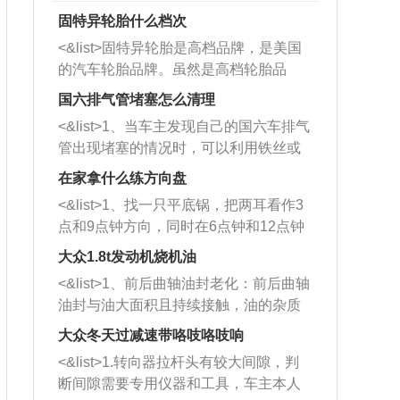
固特异轮胎什么档次
<&list>固特异轮胎是高档品牌，是美国
的汽车轮胎品牌。虽然是高档轮胎品
牌，但是中高低端的轮胎都有生产，这
国六排气管堵塞怎么清理
也是为了更好的开拓市场。
<&list>1、当车主发现自己的国六车排气
管出现堵塞的情况时，可以利用铁丝或
者是细棍，直接将杂物给取出来，如果
在家拿什么练方向盘
堵塞情况比较严重，也可以采取应急措
<&list>1、找一只平底锅，把两耳看作3
施。 <&list>2、直接利用木棍将所有的
点和9点钟方向，同时在6点钟和12点钟
杂物推到排气管里面的位置处，然后将
方向做一个标记。 <&list>2、双手握住
三元催化器拆解开，就可以将堵塞的东
大众1.8t发动机烧机油
平底锅两耳，然后往左打半圈、一圈、
西取出来。但如果是因为积碳过多引起
<&list>1、前后曲轴油封老化：前后曲轴
一圈半的练习，往右同样也要打相同的
的堵塞，就需要将三元催化器泡在草酸
油封与油大面积且持续接触，油的杂质
圈数。 <&list>3、最后强调要反复练
中进行清洗。 <&list>3、也可以利用清
和发动机内持续温度变化使其密封效果
习，这样就可以形成肌肉记忆，在真实
大众冬天过减速带咯吱咯吱响
洗剂对堵塞的情况得到解决，将清洗剂
逐渐减弱，导致渗油或漏油。<&list>2、
驾驶车辆时，不需要记忆也能打好方
放在燃油箱中，与燃油混合后，车辆启
<&list>1.转向器拉杆头有较大间隙，判
活塞间隙过大：积碳会使活塞环与缸体
向。
动时，就可以和汽油一起进入到燃烧
断间隙需要专用仪器和工具，车主本人
的间隙扩大，导致机油流入燃烧室中，