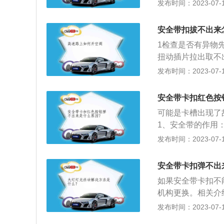
力，避免或减轻驾
发布时间：2023-07-17
按规定倒车、掉头
置就会瞬间收束，
车违反禁令标志、
生二次碰撞。安全
过规定的；（六）
安全带扣拔不出来
是汽车最重要的性
（七）驾驶未按规
1检查是否有异物
险物品运输车辆以
扭动插片拉出取不
构、构造或者特征
拔出。
发布时间：2023-07-17
时，机动车驾驶人
安全带卡扣红色按
可能是卡槽出现了
1、安全带的作用
惯性力，避免或减
发布时间：2023-07-17
紧装置就会瞬间收
止发生二次碰撞。
安全带卡扣弹不出
问题，也是汽车最
如果安全带卡扣不
机构更换。相关介
作用，吸收撞击能
发布时间：2023-07-17
生碰撞或使用紧急