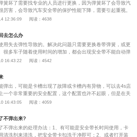
弹簧坏了需要找专业的人员进行更换，因为弹簧坏了会导致汽
很厉害，会导致汽车安全带的保护性能下降，需要引起重视。
证车上乘客和驾驶员在汽车遭受猛烈撞击时防止乘客被安全气
 12:36:09
阅读：4638
的装置。汽车在道路上行驶的车速很快，一旦发生碰撞，汽车
于惯性车内乘客会继续向前运动。在车内与汽车进行撞击，严
回去怎么办
璃撞碎向前飞出，严重危害车内乘客的安全。所以我国公安部
使用失去弹性导致的。解决此问题只需要更换卷带弹簧，或更
和前排的乘客必须使用安全带，在交通事故发生时，可以起到
。很多车子随着使用时间的增加，都会出现安全带不能自动弹
二次伤害，仪表盘上的安全带指示都是用于提醒驾驶员床上安
是因为安全带脏污导致安全带变硬，这种情况只需要清洁安全
 16:43:22
阅读：4542
当灯亮起时需要确认安全带，佩戴完好才能起步。
些是因为卷带弹簧长时间使用弹性下降导致，这就需要更换卷
卷带弹簧解决不了问题，那么就需要更换整个安全带机构。安
来
重要的。在出现碰撞事故时，安全带起到限位作用，可以把乘
能弹出，可能是卡槽出现了故障或卡槽内有异物，可以去4s店
防止弹出的安全气囊对乘员造成二次伤害。并且安全带还可以
上一个非常重要的安全配置，这个配置也许不起眼，但是在关
生事故时在车内被撞来撞去。如果没有正确佩戴安全带，在发
内成员的生命安全。上车后一定要正确佩戴安全带，安全气囊
 16:43:05
阅读：4059
员会遭受到严重的二次伤害。所以开车之前，一定要佩戴好安
使用才能发挥作用。如果上车后不系安全带，那发生事故安全
全带不能正常回弹的情况，也需要及时更换。检查安全带是否
车内成员造成严重的二次伤害。如果快速拉动安全带时，安全
用力的拉安全带，如果安全带会被卡住拉不动，证明安全带是
了不弹出来?
安全带是有效的。如果快速拉动安全带时安全带不能卡住，说
带不会被卡住，那么这个安全带已经失效，建议及时去进行更
了不弹出来的处理办法：1、有可能是安全带长时间使用，卡
，这样就需要立即更换安全带，失效的安全带在发生事故时是
发生事故时会导致严重后果。
用清洗剂来清洗，把安全带卡扣洗干净即可；2、或者打开装