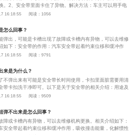
旦遇到强大的冲击，安全带的棘爪就会把齿轮锁死，从而把人
，或者是出现了生锈的情况，需要及时清除，如果门锁生锈严
更换。2、安全带里面卡住了异物。解决方法：车主可以用手电
此当安全带拉不出来的时候，切勿用力拽，这样安全带只会越
新的门锁。解决方法：可以去4s店更换。安全带是车上一个非
没有办法将异物弄出来。3、安全带卡扣内进水导致卡扣生
 16:18:55
阅读：1056
安全带的方法：使用安全带不单单是拉上带子，插到卡扣这么
，这个配置也许不起眼，但是在关键时刻可以保护车内成员的
以去4s店更换。安全带汽车中非常重要的安全配置。这个配置
式也是有讲究的。其中座椅靠背的高度，安全带的调整对安全
一定要正确佩戴安全带，安全气囊只有与安全带配合使用才能
键时刻可以保护车内成员的生命安全。汽车安全带是为了在碰
定的影响。座椅靠背角度应尽量垂直地面，在急刹车时靠背能
是怎么回事？
车后不系安全带，那发生事故安全气囊弹出时，会对车内成员
束以及避免碰撞时乘员与方向盘及仪表板等发生二次碰撞或避
的支撑，安全带也能充分发挥其作用。安全带要从肩部中央跨
害。如果快速拉动安全带时，安全带可以卡住，说明安全带是
能弹出，可能是卡槽出现了故障或卡槽内有异物，可以去维修
导致死伤的安全装置。安全带如果出现故障，那么对于驾驶人
时，安全带位置太高有可能会割伤颈部，太低又不能限制身体
拉动安全带时安全带不能卡住，说明安全带已经失效，这样就
绍如下：安全带的作用：汽车安全带起着约束位移和缓冲作
低。
作用：汽车安全带主要的作用就是为了约束驾驶员和乘客，尤
带，失效的安全带在发生事故时是没有用的。安全带长时间使
，化解惯性力，避免或减轻驾乘人员受伤的程度。在车辆发生
 16:18:55
阅读：9791
时候，人因为惯性的原因会向前冲，这时候安全带就起到了作
车友们平时可以经常清理一下安全带。有些车友平时开车不系
动，预紧装置就会瞬间收束，绷紧佩戴时松弛的安全带，将乘
在座位上，避免往前冲受到伤害。在出汽车事故的时候，佩戴
车内响起提示音还会使用安全带卡扣，这样的做法是不可取
上，防止发生二次碰撞。安全带的重要性：安全带已成为驾驶
出来是为什么？
戴安全带的人受到的伤害都是不同的，佩戴安全带可以减少伤
员朋友们上车后先系好安全带。在一些关键时刻，不系安全带
的问题，也是汽车最重要的性能之一。
安全带是很有可能发生严重的伤亡。尤其是驾驶员在开车的时
了不弹出来有可能是安全带长时间使用，卡扣里面脏需要用清
全带，这样可以极大程度的保护驾驶员的行车安全。汽车的安
全带卡扣洗干净即可。以下是关于安全带的相关介绍：用途及
的最廉价也是最有效的安全装置，在车辆的装备中很多国家是
用在设备上的安全件，乘坐飞机等飞行器，或在高空作业与进
 16:18:55
阅读：9509
，行车不戴安全带会被记分。根据《道路交通安全违法行为记
保障安全所用的带子。主要原料是涤纶,丙纶，尼龙。安全带不
二条机动车驾驶人有下列交通违法行为之一，一次记1分：
带，安全带还有其余零件组装而成。类型：根据操作、穿戴类
钮弹不出来是怎么回事？
中型以上载客载货汽车、危险物品运输车辆在高速公路、城市
为全身安全带及半身安全带。安全带的参数为工作拉力（W
故障或卡槽内有异物，可以去维修机构更换。相关介绍如下：
上行驶超过规定时速百分之十以上未达到百分之二十的；
BS)。根据不同的标准及生产厂家，参数也不尽相同。
车安全带起着约束位移和缓冲作用，吸收撞击能量，化解惯性
不按规定会车，或者在高速公路、城市快速路以外的道路上不