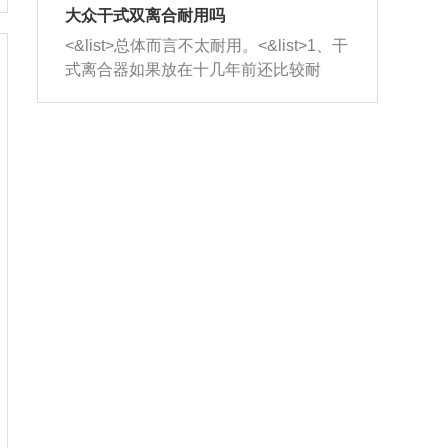
室，最后形成废气排出，就可以让三元
无法制作，需要将车辆送到修理厂或4s
造成烧机油。<&list>3、机油粘度。使用
大众干式双离合耐用吗
催化器得到清洗，排气管堵塞的情况就
店；<&list>2.车辆半轴套管防尘罩破
机油粘度过小的话，同样会有烧机油现
<&list>总体而言不太耐用。<&list>1、干
能够得到解决。
裂，破裂后会出现漏油现象，使半轴磨
象，机油粘度过小具有很好的流动性，
式离合器如果放在十几年前还比较耐
损严重，磨损的半轴容易损坏，产生异
容易窜入到气缸内，参与燃烧。<&list>
用，但是由于现在的汽车发动机动力输
响；<&list>3.稳定器的转向胶套和球头
4、机油量。机油量过多，机油压力过
出越来越高，使得干式离合器散热不足
老化，一般是使用时间过长造成的。解
大，会将部分机油压入气缸内，也会出
的缺陷也逐渐暴露出来。<&list>2、由于
决方法是更换新的质量好的转向橡胶套
现烧机油。<&list>5、机油滤清器堵塞：
干式双离合的工作环境暴露在空气中，
和球头。
会导致进气不畅，使进气压力下降，形
而离合器的散热也是通离合器罩上面的
成负压，使机油在负压的情况下吸入燃
几个小孔来进行散热。但是在行驶过程
烧室引起烧机油。<&list>6、正时齿轮或
中变速箱需要换挡，就不得不使得离合
链条磨损：正时齿轮或链条的磨损会引
器频繁工作。<&list>3、长时间的低速行
起气阀和曲轴的正时不同步。由于轮齿
驶以及过于频繁的启停，导致离合器的
或链条磨损产生的过量侧隙，使得发动
温度不断升高，而低速行驶时空气流动
机的调节无法实现：前一圈的正时和下
效率不高，无法将离合器中的热量有效
一圈可能就不一样。当气阀和活塞的运
的带走，导致离合器内部的温度不断升
动不同步时，会造成过大的机油消耗。
高，加速离合器的磨损。
解决方法：更换正时齿轮或链条。<&list
>7、内垫圈、进风口破裂：新的发动机
设计中，经常采用各种由金属和其他材