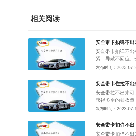
相关阅读
安全带卡扣弹不出
安全带卡扣弹不出
紧，导致不回位。
卷收盒里的安全带
发布时间：2023-07-22
法：安全带中间固
弹。①卷收器弹簧
安全带卡住拉不出
使织带回弹。解决
安全带拉不出来可
卷收器进口位置太
获得多余的卷收量
洁精，擦干净即可。
2、捋顺安全带，
发布时间：2023-07-17
能是车辆的锁止器
后，慢慢拉出即可
开到修理部，更换
桥接的地方出现了
拉力不足。解决方
安全带卡扣弹不出
不出来，很多情况
了移动的情况。解
安全带卡扣弹不出