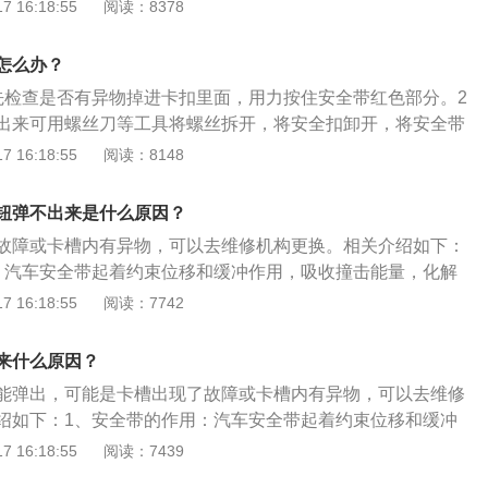
乘人员受伤的程度。在车辆发生碰撞或使用紧急制动，预紧装
 16:18:55
阅读：8378
的；（三）驾驶机动车不按规定使用灯光的；（四）驾驶机动
绷紧佩戴时松弛的安全带，将乘员牢牢地拴在座椅上，防止发
禁止标线指示的；（五）驾驶机动车载货长度、宽度、高度超
带的重要性：安全带已成为驾驶员和乘员首要考虑的问题，也
驾驶载货汽车载物超过最大允许总质量未达到百分之三十的；
怎么办？
能之一。
定定期进行安全技术检验的公路客运汽车、旅游客运汽车、危
先检查是否有异物掉进卡扣里面，用力按住安全带红色部分。2
外的机动车上道路行驶的；（八）驾驶擅自改变已登记的结
出来可用螺丝刀等工具将螺丝拆开，将安全扣卸开，将安全带
的载货汽车上道路行驶的；（九）驾驶机动车在道路上行驶
 16:18:55
阅读：8148
未按规定系安全带的；（十）驾驶摩托车，不戴安全头盔的。
钮弹不出来是什么原因？
故障或卡槽内有异物，可以去维修机构更换。相关介绍如下：
：汽车安全带起着约束位移和缓冲作用，吸收撞击能量，化解
轻驾乘人员受伤的程度。在车辆发生碰撞或使用紧急制动，预
 16:18:55
阅读：7742
束，绷紧佩戴时松弛的安全带，将乘员牢牢地拴在座椅上，防
2、安全带的重要性：安全带已成为驾驶员和乘员首要考虑的
来什么原因？
重要的性能之一。
能弹出，可能是卡槽出现了故障或卡槽内有异物，可以去维修
绍如下：1、安全带的作用：汽车安全带起着约束位移和缓冲
量，化解惯性力，避免或减轻驾乘人员受伤的程度。在车辆发
 16:18:55
阅读：7439
制动，预紧装置就会瞬间收束，绷紧佩戴时松弛的安全带，将