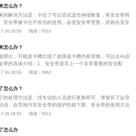
椅上，防止发生二次碰撞。2、安全带的重要性：安全带已成
来怎么办？
要考虑的问题，也是汽车最重要的性能之一。
来的解决方法是：卡住了可以尝试适当伸缩恢复，将安全带捋
。安全带被卡住不恰当的使用，会使安全带变形，容易在安全
生卡塞现象。安全带是一种车辆安全装置，旨在保护车辆乘员
 16:18:55
阅读：6310
车时可能造成的有害移动，安全带的作用是通过减少具有内部
击力来降低交通碰撞中死亡或重伤的可能性，通过使乘员正确
来怎么办？
的最大效能，并防止乘员在碰撞中被从车辆中弹出或车辆翻
能弹出，可能是卡槽出现了故障或卡槽内有异物，可以去4s店
全带的具体介绍：1、安全带是车上一个非常重要的安全配
不起眼，但是在关键时刻可以保护车内成员的生命安全。上车
 16:18:55
阅读：5962
安全带，安全气囊只有与安全带配合使用才能发挥作用。2、
全带，那发生事故安全气囊弹出时，会对车内成员造成严重的
了怎么办？
速拉动安全带时，安全带可以卡住，说明安全带有效。如果快
了的处理方法是：找专业的人员进行更换即可，弹簧坏了会导
全带不能卡住，说明安全带已经失效，这样就需要立即更换安
松动，会导致汽车安全带的保护性能下降。安全带的使用方法
带将卡扣片与卡扣处卡紧，确保安全带拴住身体；2、调整腰带
 16:18:55
阅读：5512
髋部；3、调整肩带位置，肩带斜挎在锁骨处；4、开车前检查
确保安全带性能正常；5、握住卡扣片按下释放键将安全带送
了怎么办
扣片置于收藏位置。