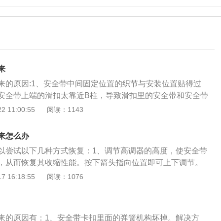
来
来的原因:1、安全带中间固定位置的织节与安装位置贴得过
安全带上端的滑扣太靠近B柱，导致滑扣里的安全带和安全带
不在一条直线上，自动回缩的时候造成卡滞收不回去。解决方
 11:00:55
阅读：1143
定位置的织节与安装位置。2、安全节卷收器坏了引起的不回
脱槽，卷收器弹簧折断，卷收器齿轮破损等都导致卷收器不能
来怎么办
方法：及时检查维修更换卷收器弹簧，卷收器齿轮等。图三②
以尝试以下几种方式恢复：1、调节高调器的高度，使安全带
脏导致织带卡死。解决方法：用化油器强力清洗剂或是立白洗
，从而恢复其收缩性能。按下箭头指向位置即可上下调节。
严重及时更换卷收器。3、锁扣位置未彻底解除锁止:[1]、可
在安全带出入口处慢慢地来回拉伸，待安全带伸缩恢复平顺
 16:18:55
阅读：1076
损坏，导致车辆关门后无法上锁。解决方法：车主需要将车辆
。3、如果上述两种方式不可行，很可能是安全带与汽车内部
车辆的锁止器。[2]、可能是门锁的电机损坏，没有拉力或者是
机械故障，这种情况需要到4S进行拆卸检查，维修。安全带拉
法：需要更换新的电机。[3]、可能是门锁处的锁扣位置，出现
下是因为在使用的时候抽出太快导致的，安全带结构中的卷收
决方法:需要重新调整锁扣的位置4、可能是门锁的阻力增大，
来的原因有：1、安全带卡扣里面的弹簧机构坏掉。解决方