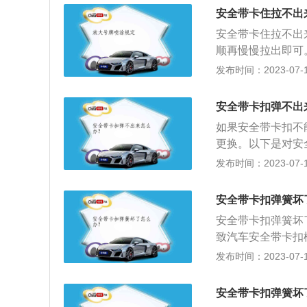
乘员牢牢地拴在座
安全带卡住拉不出
为驾驶员和乘员首
安全带卡住拉不出
顺再慢慢拉出即可
带出入口的地方发
发布时间：2023-07-17
免受碰撞或突然停
撞击危险的二次撞
安全带卡扣弹不出
定位，以确保气囊
如果安全带卡扣不
滚。
更换。以下是对安
置，这个配置也许
发布时间：2023-07-17
后一定要正确佩戴
如果上车后不系安
安全带卡扣弹簧坏
二次伤害。如果快
安全带卡扣弹簧坏
速拉动安全带时安
致汽车安全带卡扣
全带。
是：1、拉出安全
发布时间：2023-07-17
位置，安全带系在
安全带是否牢固，
安全带卡扣弹簧坏
回卷收器中，将卡