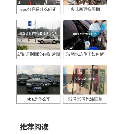
epc灯亮是什么问题
火花塞更换周期
驾驶证到期没有换,逾期
玻璃水冻住了如何解
怎么办??
决？
bba是什么车
92号95号汽油区别
推荐阅读