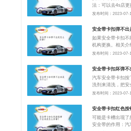
器有锁止功能，一
可能是卡住了异物
法：可以去4s店
固定在座位上。因
重，可能需要更换
筒照一下，看看有
发布时间：2023-07-17
拉越紧。正确使用
常重要的安全配置
锈。解决方法：可
简单，它的使用方
生命安全。上车后
可能不起眼，但关
带的保护效果有一
安全带卡扣弹不出
发挥作用。如果上
撞时对乘员进行约
给乘客提供最有效
造成严重的二次伤
如果安全带卡扣不
免碰撞时冲出车外
过，在汽车急刹车
有效的。如果快速
机构更换。相关介
员的安全性有所降
向前倾。安全带的
需要立即更换安全
用，吸收撞击能量
发布时间：2023-07-17
其是在汽车碰撞的
用后表面会变脏，
碰撞或使用紧急制
用，可以把人固定
安全带，为了避免
员牢牢地拴在座椅
安全带卡扣坏弹不
安全带的人跟不佩
的，建议所有驾驶
员和乘员首要考虑
亡的几率，不佩戴
汽车安全带卡扣按
是有生命危险的。
候一定要佩戴上安
洗剂来清洗，把安
全带是世界上公认
原料：安全带是运
发布时间：2023-07-17
强制装备安全带的
行技艺表演时，为
分管理办法》第十
单指织带，除了织
安全带卡扣红色按
（一）驾驶校车、
型的不同，可以分
可能是卡槽出现了
快速路以外的道路
S）及爆破拉力(
安全带的作用：汽
（二）驾驶机动车