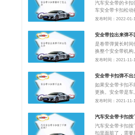
汽车安全带的卡扣
车安全带卡扣松动
使用安全带可以保
发布时间：2022-01-14
囊弹出时受到伤害
马上停止运动，由
安全带拉出来弹不
重的可能将挡风玻
是卷带弹簧长时间
门要求车内驾驶员
换整个安全带机构
缓冲的作用，防止
回去的问题。有些
发布时间：2021-11-10
全带的使用状况，
带就可以解决。有
带弹簧。如果更换
安全带卡扣弹不出
全带的作用是十分
如果安全带卡扣不
员固定在座椅上，
更换。安全带是车
避免车内成员在发
键时刻可以保护车
发布时间：2021-11-10
生事故时，车内乘
只有与安全带配合
全带。如果出现安
气囊弹出时，会对
失效时，可以快速
汽车安全带卡扣按
带可以卡住，说明
有效的。如果安全
汽车安全带卡扣按
明安全带已经失效
换。如果不更换，
扣里面脏了，需要