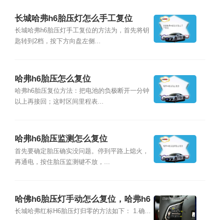
长城哈弗h6胎压灯怎么手工复位
长城哈弗h6胎压灯手工复位的方法为，首先将钥
匙转到2档，按下方向盘左侧...
哈弗h6胎压怎么复位
哈弗h6胎压复位方法：把电池的负极断开一分钟
以上再接回；这时区间里程表...
哈弗h6胎压监测怎么复位
首先要确定胎压确实没问题。停到平路上熄火，
再通电，按住胎压监测键不放，...
哈佛h6胎压灯手动怎么复位，哈弗h6
胎压多少合适
长城哈弗红标H6胎压灯归零的方法如下： 1.确...