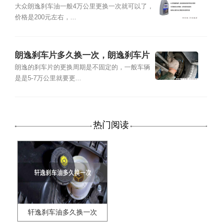
刹车油多少钱
大众朗逸刹车油一般4万公里更换一次就可以了，
价格是200元左右，...
朗逸刹车片多久换一次，朗逸刹车片
更换方法
朗逸的刹车片的更换周期是不固定的，一般车辆
是是5-7万公里就要更...
热门阅读
轩逸刹车油多久换一次