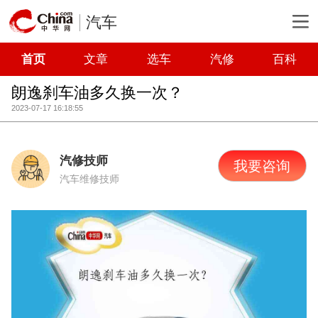
汽车
首页
文章
选车
汽修
百科
朗逸刹车油多久换一次？
2023-07-17 16:18:55
汽修技师
我要咨询
汽车维修技师