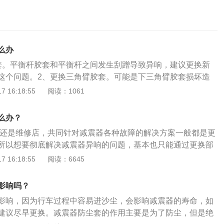
么办
套。平衡杆胶套和平衡杆之间发生刮蹭导致异响，建议更换新
这个问题。2、更换三角臂胶套。可能是下三角臂胶套损坏造
换新的三角臂胶套即可。3、注入润滑油。可能是悬挂处球头
 16:18:55
阅读：1061
的异响，给球头的橡胶护套里注入润滑油即可。4、更换减震
本身在工作过程中磨损导致异响，建议更换新的减震器。5、
么办？
汽车前减震器顶胶过度磨损造成异响，建议更换新的顶胶，减
店还是维修店，共同针对减震器各种故障的解决方案一般都是更
器异响是因为寒冷天气导致橡胶部件偏硬，导致异响。减震器
所以想要彻底解决减震器异响的问题，基本也只能通过更换部
，但在减震器与车身连接的部位有缓冲橡胶。这种缓冲橡胶可
造成减震器异响的原因有：1、减震器在实际使用中是会出现
 16:18:55
阅读：6645
冲击，提高汽车的舒适性。橡胶零件长时间使用会老化，老化
由于减震器与钢板弹簧、车架或轴碰撞、胶垫损坏或脱落以及
，从而产生异常噪音。
等原因造成；2、也有可能是油量不足等原因引起的，应查明
影响吗？
3、减震器在进行检查修复后应在专门试验台上进行工作性能
影响，因为行车过程中容易进沙尘，会影响减震器的寿命，如
在1001mm时，其伸张行程和压缩行程阻力应符合要求，表明
建议尽早更换。减震器防尘套的作用主要是为了防尘，但是绝