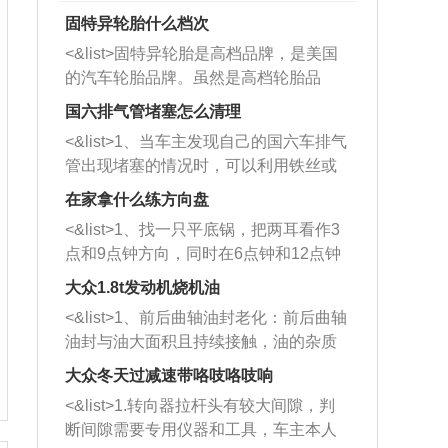
固特异轮胎什么档次
<&list>固特异轮胎是高档品牌，是美国
的汽车轮胎品牌。虽然是高档轮胎品
牌，但是中高低端的轮胎都有生产，这
国六排气管堵塞怎么清理
也是为了更好的开拓市场。
<&list>1、当车主发现自己的国六车排气
管出现堵塞的情况时，可以利用铁丝或
者是细棍，直接将杂物给取出来，如果
在家拿什么练方向盘
堵塞情况比较严重，也可以采取应急措
<&list>1、找一只平底锅，把两耳看作3
施。 <&list>2、直接利用木棍将所有的
点和9点钟方向，同时在6点钟和12点钟
杂物推到排气管里面的位置处，然后将
方向做一个标记。 <&list>2、双手握住
三元催化器拆解开，就可以将堵塞的东
大众1.8t发动机烧机油
平底锅两耳，然后往左打半圈、一圈、
西取出来。但如果是因为积碳过多引起
<&list>1、前后曲轴油封老化：前后曲轴
一圈半的练习，往右同样也要打相同的
的堵塞，就需要将三元催化器泡在草酸
油封与油大面积且持续接触，油的杂质
圈数。 <&list>3、最后强调要反复练
中进行清洗。 <&list>3、也可以利用清
和发动机内持续温度变化使其密封效果
习，这样就可以形成肌肉记忆，在真实
大众冬天过减速带咯吱咯吱响
洗剂对堵塞的情况得到解决，将清洗剂
逐渐减弱，导致渗油或漏油。<&list>2、
驾驶车辆时，不需要记忆也能打好方
放在燃油箱中，与燃油混合后，车辆启
<&list>1.转向器拉杆头有较大间隙，判
活塞间隙过大：积碳会使活塞环与缸体
向。
动时，就可以和汽油一起进入到燃烧
断间隙需要专用仪器和工具，车主本人
的间隙扩大，导致机油流入燃烧室中，