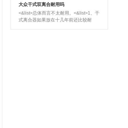
室，最后形成废气排出，就可以让三元
无法制作，需要将车辆送到修理厂或4s
造成烧机油。<&list>3、机油粘度。使用
大众干式双离合耐用吗
催化器得到清洗，排气管堵塞的情况就
店；<&list>2.车辆半轴套管防尘罩破
机油粘度过小的话，同样会有烧机油现
<&list>总体而言不太耐用。<&list>1、干
能够得到解决。
裂，破裂后会出现漏油现象，使半轴磨
象，机油粘度过小具有很好的流动性，
式离合器如果放在十几年前还比较耐
损严重，磨损的半轴容易损坏，产生异
容易窜入到气缸内，参与燃烧。<&list>
用，但是由于现在的汽车发动机动力输
响；<&list>3.稳定器的转向胶套和球头
4、机油量。机油量过多，机油压力过
出越来越高，使得干式离合器散热不足
老化，一般是使用时间过长造成的。解
大，会将部分机油压入气缸内，也会出
的缺陷也逐渐暴露出来。<&list>2、由于
决方法是更换新的质量好的转向橡胶套
现烧机油。<&list>5、机油滤清器堵塞：
干式双离合的工作环境暴露在空气中，
和球头。
会导致进气不畅，使进气压力下降，形
而离合器的散热也是通离合器罩上面的
成负压，使机油在负压的情况下吸入燃
几个小孔来进行散热。但是在行驶过程
烧室引起烧机油。<&list>6、正时齿轮或
中变速箱需要换挡，就不得不使得离合
链条磨损：正时齿轮或链条的磨损会引
器频繁工作。<&list>3、长时间的低速行
起气阀和曲轴的正时不同步。由于轮齿
驶以及过于频繁的启停，导致离合器的
或链条磨损产生的过量侧隙，使得发动
温度不断升高，而低速行驶时空气流动
机的调节无法实现：前一圈的正时和下
效率不高，无法将离合器中的热量有效
一圈可能就不一样。当气阀和活塞的运
的带走，导致离合器内部的温度不断升
动不同步时，会造成过大的机油消耗。
高，加速离合器的磨损。
解决方法：更换正时齿轮或链条。<&list
>7、内垫圈、进风口破裂：新的发动机
设计中，经常采用各种由金属和其他材