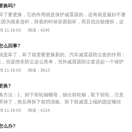
茶几板槽口，按下即可。装上挡位球头，就组装好。
要换吗?
坏了要更换，它的作用就是保护减震器的，还有就是最好不要
是因为很多连杆，拆装的时候容易损坏，而且也比较难拆，这
；2、二是因为一旦拆装后四轮定位数据肯定会变动就需要重
 11:16:03
阅读：4245
的定位数据多少都是有误差的，不会像原厂出来的那么精确；
机械结构不会造成什么大的影响，基本只是一个防尘的作用，
怎么回事?
进入。如果年份长了，定位数据不准确了，避震缓冲块或者其
就是坏了，坏了就需要更换新的。汽车减震器防尘套的作用：
换的，可以进行更换。
尘，但是绝非防尘这么简单，另外减震器防尘套还起一个保护
的润滑油不被流出保护减震器不被灰尘所覆盖从而保证减震器
 11:16:03
阅读：3613
工作状态，大多数人认为减震器防尘套在整个汽车零部件当中
、其实恰恰相反，首先不注重减震器防尘套的更换最直接就会
更换?
减震器避震效果不会随之便会带来更多的附带问题比如发动机
换方法：1、卸下前轮轴螺母，抽出前轮轴，取下前轮，注意
、所以各位车友在对自己爱车进行体检的时候更加应该注意下
弄掉了，然后再拆下前挡混板。拆下前减震上端的固定螺丝
是否需要更换下。
把，视情况而定），板开方向柱上减减震的固定螺丝，然后就
 11:16:03
阅读：4124
减震，并更换防尘套，最好按相反顺序复装各部件就行了，安
刹要装好；2、减震器防尘套拆卸的注意事项，最好不要随意
怎么办?
多连杆，拆装的时候容易损坏，而且也比较难拆，这里的螺丝