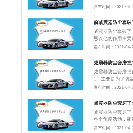
的作用，保护里面
发布时间：2021-04-28
能保持一个最佳的
的时候容易损坏，
前减震器防尘套破
四轮定位数据肯定
减震器防尘套破了
的，不会像原厂出
思议他的作用主要
影响，基本只是一
一个保护的作用；
发布时间：2021-04-28
数据不准确了，避
而保证减震器能保
车零部件当中不是
减震器防尘套磨损
换最直接就会导致
减震器防尘套磨损
题比如发动机颠簸
1、主要是为了防
加应该注意下你的
的作用，保护里面
发布时间：2021-04-28
能保持一个最佳的
当中不是那么重要
减震器防尘套坏了
导致减震器损坏，
减震器防尘套坏了
颠簸松动等等；3
各个角度活动，能
你的减震器防尘套
料是润滑脂，免维
发布时间：2021-04-28