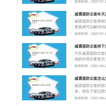
非防尘这么简单，
发布时间：2023-07-17
被流出保护减震器
减震器防尘套更换
减震器防尘套冬天
后再拆下前挡混板
减震器防尘套异响
螺丝，然后就可以
更换就可以解决问
件，安装时同样要
如果轮胎路过凸起
发布时间：2023-07-17
沉闷，这个时候就
看有没有损坏，如
减震器防尘套掉下
看，看减震器是不
汽车减震器防尘套
上或者防尘套上有
他的作用主要是为
摸，用手压在悬挂
保护的作用，保护
发布时间：2021-04-28
也是减震器长期漏
震器能保持一个最
部件当中不是那么
减震器防尘套怎么
就会导致减震器损
减震器防尘套的安
动机颠簸松动等等
来。球头下面让防
意下你的减震器防
离；2、用起子从
发布时间：2021-04-28
为拆卸不到位，拿