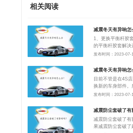
相关阅读
减震冬天有异响怎
1、更换平衡杆胶
的平衡杆胶套解决
成的减震异响，更
发布时间：2023-07-17
润滑效果不佳导致
器。可能是减震器
减震冬天有异响怎
更换顶胶。可能是
目前不管是在4S
少异响。冬天减震
换新的车身部件。
不与车身直接连接
件来解决。以下是
发布时间：2023-07-17
以保护车身，吸收
噪声故障，主要是
后橡胶零件会变硬
减震器防尘筒变形
减震防尘套破了有
原因，进行修理；
减震防尘套破了有
试验，当阻力频率
果减震防尘套破了
减震器基本正常。