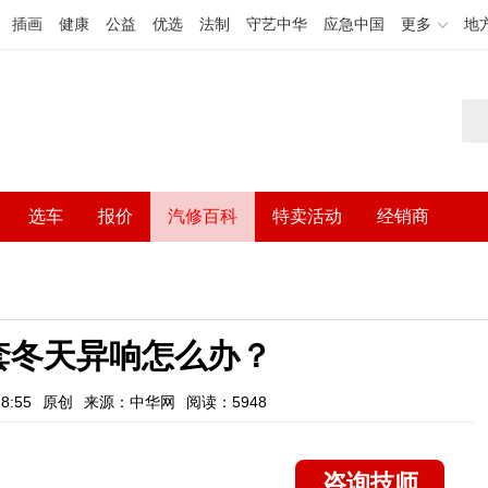
插画
健康
公益
优选
法制
守艺中华
应急中国
更多
地
选车
报价
汽修百科
特卖活动
经销商
套冬天异响怎么办？
8:55
原创
来源：中华网
阅读：5948
咨询技师