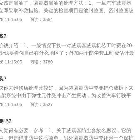
应该是漏油了，减震器漏油的处理方法：1、一旦汽车减震器
是因为一旦拆装后四轮定位数据肯定会变动就需要重新四轮定
立即采取补救措施。关键的检查项目是油封垫圈、密封垫圈破
据多少都是有误差的，不会像原厂出来的那么精确；4、三是
检查这些部件的螺母松动；2、如果发现漏油，先拧紧气缸盖
 11:15:05
阅读：3564
不会造成什么大的影响，基本只是一个防尘的作用，不破裂也
仍然漏油，可能是油封和密封垫圈发生故障。应该更换新的封
果年份长了，定位数据不准确了，避震缓冲块或者其他部件同
消除，应将减震器拔出来。如果有发夹或重量不等于重量，则
以进行更换。
钱?
气缸之间的间隙是否过大，减震器活塞杆是否弯曲，以及活塞
价钱介绍：1、一般情况下换一对减震器减震机芯工时费在20-
否有划痕或拉痕；3、如果避震器没有漏油，检查避震器的连
多少钱要看你自己在什么地区了；外加两个防尘套工时费估计最
孔、橡胶衬套是否损坏、脱焊、断裂或脱落。如果上述检查正
个减震器机芯和防尘套最多工时费100元；2、当某一个减振器损
 11:15:05
阅读：3780
解减震器，以检查活塞与气缸之间的间隙是否过大，气缸是否
车轮相当于没有了减振器或减振器过软，这样车身的减振效果
是否密封良好，阀瓣和阀座是否紧密配合，以及减震器的延长
明显的表现就是过颠簸路面或减速带时，该车轮发出“咣咣”的
裂。适当修理或更换零件。
装?
轮与地面之间的附着力降低，在遇到颠簸路况或在过弯时，这
议你去维修店处理比较好，因为装减震防尘套要把总成拆下来
，汽车有失控的危险，所以，减振器漏油后，要降低汽车的行
悬架系统中由于弹性元件受冲击产生振动，为改善汽车行驶平
弯时的速度；还有就是汽车在过弯时车身的侧倾会增大，严重
性元件并联安装减振器，为衰减振动；2、汽车悬架系统中采
 11:15:05
阅读：3527
减振器，其工作原理是当车架（或车身）和车桥间受振动出现
减振器内的活塞上下移动，减振器腔内的油液便反复地从一个
要吗?
流入另一个腔内。
人觉得有必要，参考：1、关于减震器防尘套故名思议，它的
尘，但是绝非防尘这么简单，另外减震器防尘套还起一个保护