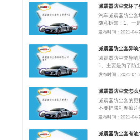
面板上的卡子对准
减震器防尘套坏了
汽车减震器防尘套
随意拆卸：1、一
里的螺丝都比较紧
发布时间：2021-04-28
新四轮定位，后做
3、三是防尘套对
减震器防尘套异响
不破裂也会有泥沙
减震器防尘套异响
他部件同时需要更
1、主要是为了防
的作用，保护里面
发布时间：2021-04-28
能保持一个最佳的
不是那么重要；2
减震器防尘套怎么
导致减震器损坏，
减震器防尘套的更
颠簸松动等等；3
不要把碟刹摩擦片
你的减震器防尘套
（可能还要拆下车
发布时间：2021-04-28
可以从下端抽出前
装时同样要注意碟
减震器防尘套有油
拆卸，一是因为很