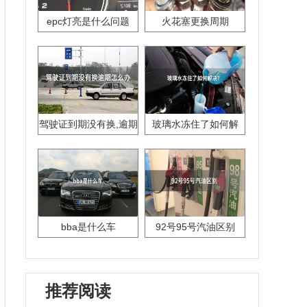
epc灯亮是什么问题
火花塞更换周期
驾驶证到期没有换,逾期
玻璃水冻住了如何解
怎么办??
决？
bba是什么车
92号95号汽油区别
推荐阅读