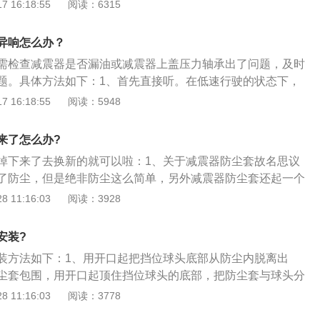
另外减震器防尘套还起一个保护的作用，保护里面的润滑油不
 16:18:55
阅读：6315
不被灰尘所覆盖从而保证减震器能保持一个最佳的工作状态。
的方法是：1、卸下前轮轴螺母，抽出前轮轴，取下前轮，然
异响怎么办？
；2、拆下前减震上端的固定螺丝，扳开方向柱上减震的固定
需检查减震器是否漏油或减震器上盖压力轴承出了问题，及时
从下端抽出前减震，并更换防尘套；3、按相反顺序复装各部
题。具体方法如下：1、首先直接听。在低速行驶的状态下，
注意碟刹要装好。
来的地方，会有轻微震动伴随着悾悾的声音。而且声音显得很
 16:18:55
阅读：5948
可以凭借经验去判断下是哪个悬挂发出来，然后在进一步去查
果没有损坏就不要动，去维修店检测一下。2、接下来就是
来了怎么办?
是有漏油现象，在没有下雨或者没洗车的前提下，看减震器壳
掉下来了去换新的就可以啦：1、关于减震器防尘套故名思议
没有油，这个很明显的直接可以看到。3、最后就是用手去
了防尘，但是绝非防尘这么简单，另外减震器防尘套还起一个
上方，比如前后翼子板。如果有故障，减震器就会偏硬，一般
里面的润滑油不被流出保护减震器不被灰尘所覆盖从而保证减
 11:16:03
阅读：3928
油所致，也需要处理。
佳的工作状态；2、大多数人认为减震器防尘套在整个汽车零
重要，其实恰恰相反，首先不注重减震器防尘套的更换最直接
安装?
坏，减震器避震效果不会随之便会带来更多的附带问题比如发
装方法如下：1、用开口起把挡位球头底部从防尘内脱离出
；3、所以各位车友在对自己爱车进行体检的时候更加应该注
尘套包围，用开口起顶住挡位球头的底部，把防尘套与球头分
尘套是否需要更换下。
防尘套边缘慢慢撬起压条，防尘套四周都要撬起，这样不会因
 11:16:03
阅读：3778
不下防尘套；3、安装时，要把防尘套安装在面板内，然后把