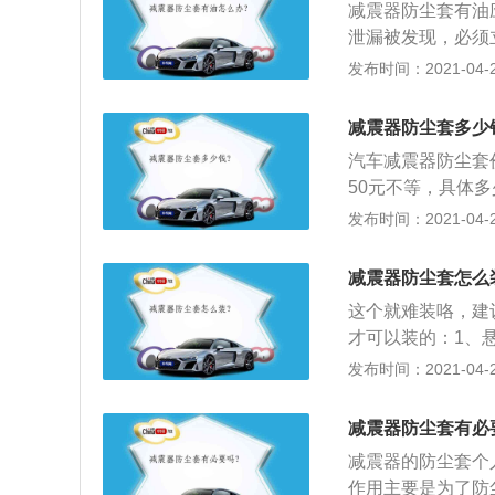
减震器防尘套有油
都比较紧；3、二
泄漏被发现，必须
位，后做的定位数
裂损坏、储罐盖和
发布时间：2021-04-28
防尘套对机械结构
螺母。如果减震器
会有泥沙进入。如
条。如果漏油不能
时需要更换的，可
减震器防尘套多少
进一步检查活塞与
汽车减震器防尘套
杆表面。气缸上是
50元不等，具体
接销、连杆、连接
多50元。所以换
发布时间：2021-04-28
常，则应进一步分
坏了以后，相应的
有任何应变，阀门
就会大大降低，最
弹簧是否太软或断
减震器防尘套怎么
响声；3、时该车
这个就难装咯，建
个车轮会离开地面
才可以装的：1、
驶速度，特别是过
顺性，悬架中与弹
发布时间：2021-04-28
时会发生侧滑。
用减振器多是液力
相对运动时；3、
减震器防尘套有必
腔经过不同的孔隙
减震器的防尘套个
作用主要是为了防