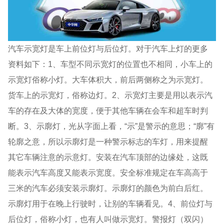
汽车示宽灯是车上前位灯与后位灯。对于汽车上灯的更多
资料如下：1、车型不同示宽灯的位置也不相同，小车上的
示宽灯俗称小灯。大车体积大，前后两侧称之为示宽灯。
货车上的示宽灯，俗称边灯。2、示宽灯主要是用以表示汽
车的存在及大体的宽度，便于其他车辆在会车和超车时判
断。3、示廓灯，光从字面上看，“示”是警示的意思；“廓”有
轮廓之意，所以示廓灯是一种警示标志的车灯，用来提醒
其它车辆注意的示意灯。安装在汽车顶部的边缘处，这既
能表示汽车高度又能表示宽度。安全标准规定在车高高于
三米的汽车必须安装示廓灯。示廓灯的颜色为前白后红。
示廓灯用于在晚上行驶时，让别的车辆看见。4、前位灯与
后位灯，俗称小灯，也有人叫做示宽灯。警报灯（双闪）