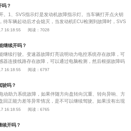
被泥土、泥浆等其它污染源覆盖，影响传感器感应相应的车速
开吗？
脑无法判别车速，不能断定车轮的滑移率，进而不能发出相应动
续开。1、SVS指示灯是发动机故障指示灯。当车辆打开点火钥
。处理方案：清洁车速传感器上的脏物，调整好车速传感器与
，待车辆起动后才会熄灭，当发动机ECU检测到故障时，SVS
即可恢复正常。原因2：由于系统线路之间连接松懈，ABS继
车辆行驶过程中亮起则说明车辆发动机有故障；2、SVS故障
 16:18:55
阅读：7028
起信号不良而使系统故障。处理方案：检查线路连接处，有松
ECU电脑或TCU电脑检测出发动机或自动变速箱有问题时的故
态2：ABS警告灯间歇性亮起，加速时则ABS警告灯熄灭。原
电喷汽车都有SVS故障指示灯。手动挡就是发动机故障指示
辆电器，而电瓶电压下降低于10.5V，引擎转速上升，电压上
能继续开吗？
动机和自动变速箱故障指示灯。
熄灭；ABS的系统电源供应电压太低，如线头接触不足或搭铁不
能继续行驶。变速器故障灯亮说明动力电控系统存在故障，可
查电瓶比重；检查充电系统；检查电源供应（如电压继电器或
感器连接线路存在故障，可以通过电脑检测，然后根据故障码
态3：引擎启动后ABS警告灯一直亮着，直到引擎IGFF才熄
故障。变速箱故障灯亮的解决方法如下：1、自动变速箱电子
 16:18:55
阅读：6797
油压阀体搭铁线路接触不良；ABS油压阀体电线接头接触不良；
、电磁阀、电脑版）出现偶发或持续性故障：变速箱故障灯
。处理方案：松开油压阀体搭铁固定螺丝，再旋紧固定螺丝，必
独变速箱故障灯，变速箱出现故障会点亮发动机故障灯；更换
驾驶吗？
查插头是否间隙变大；更换ABS或ABS/ASR计算机。状态
、自动变速箱车型机械故障：比如发动机空转、变速箱打滑离
高速行驶亮起。原因：在高速⾏驶中，ABS计算机计算车速信号
是电动助力系统故障，如果伴随方向盘转向沉重、转向异响、方
等严重变速箱故障后，变速箱电脑会启用故障报警提醒、变速
轮速度差别太大；轮胎规格不正确或钢圈规格不正确。处理方
盘回正能力差等异常情况，是不可以继续驾驶。如果没有出现
况；需前往维修厂进行检查处理；3、变速箱油温度过高造成
规格及钢圈规格，参考油箱盖旁的贴铁。状态5：ABS警告灯
，可以将车安全停下再重启发动机试图解决。以下是EPS的介
 16:18:55
阅读：6765
：比如变速箱油加注过多，变速箱散热器内部或外部堵塞（这
因：刹车灯开关调整不当；刹车灯内部接触不良。处理方案：
ctric-Power-Steering的缩写，是一种直接依靠电机提供辅助扭
高温季节）；还有因为变速箱锁止变扭器打滑造成的变速箱高
车踏板，用手指将刹车开关连杆往下推到底，再放松刹车踏
，与传统的液压助力转向系统HPS相比，EPS系统具有很多优
箱油即可解决问题。
继续开吗？
位置；更换刹车灯开关。
扭矩传感器、车速传感器、电动机、减速机构和电子控制单元