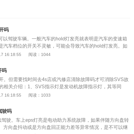
续开吗
内可以驾驶车辆。一般汽车的hold灯发亮就表明是汽车的变速箱
是汽车档位的开关不灵敏，可能会导致汽车的hold灯发亮。如
磁阀出现损害，这个时候也可能导致汽车的hold灯亮起。汽车
 16:18:55
阅读：1044
以根据汽车驾驶员不同的驾驶条件调节到合适的理想驾驶状态，不
键还可以在汽车超速的时候起到强制降档的作用，从而保证车辆驾
开吗
随着电子技术的进步及新型传感器和新型电子显示元器件的陆
续开。但需要找时间去4s店或汽修店清除故障码才可消除SVS故
仪表已经被迅速采用。常见的有燃油指示灯、清洗液指示灯、
灯的相关介绍：1、SVS指示灯是发动机故障指示灯，其等同
前后雾灯指示灯及报警灯。汽车仪表盘的作用：汽车仪表盘显
的指示灯，当车辆打开点火钥匙后，此灯将亮起，待车辆起动后
 16:18:55
阅读：1033
辆各系统工作状况的一种装置，可以随时监控汽车状态，为驾
机ECU检测到故障时，SVS灯点亮，若此灯在车辆行驶过程中
车运行参数信息，是驾驶员与汽车进行信息交流的重要接口。
机有故障。2、SVS故障指示灯是电喷汽车ECU电脑或TCU
驾驶吗
或自动变速箱有问题时的故障灯。3、所以只要是电喷汽车都
继续驾驶。车上eps灯亮是电动助力系统故障，如果伴随方向盘转
灯，手动挡就是发动机故障指示灯，自动挡就是发动机和自动变
、方向盘抖动或是方向盘回正能力差等异常情况，是不可以继
可以尽快去维修店进行检查。