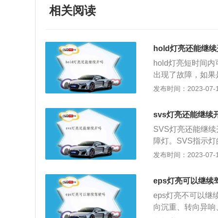
相关阅读
hold灯亮还能继
hold灯亮短时间
出现了故障，如果
果是汽车内部的电
发布时间：2023-07-17
的hold按键可
仅如此，hold
svs灯亮还能继续
驶过程中的安全。
SVS灯亮还能继
续出现，汽车电子
障灯。SVS指示
电子油门指示灯、
于“发动机形状”
发布时间：2023-07-17
示的作用是反映车
才会熄灭，当发动
驶员提供所需的汽
亮起则说明车辆发动
eps灯亮可以继续
电脑检测出发动机
eps灯亮不可以
有SVS故障指示
向沉重、转向异响
速箱故障指示灯。