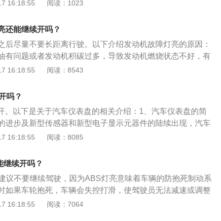
有出现类似异常情况，可以将车安全停下再重启发动机解决。
 16:18:55
阅读：1023
是：当驾驶员在打方向盘的时候，会被转矩传感器记录下来，然
信号传送给行车电脑的控制单元，行车电脑再根据传感器传递
亮还能继续开吗？
控制电动机，从而让电动机转动，为驾驶员提供辅助转向动
之后尽量不要长距离行驶。以下介绍发动机故障灯亮的原因：
ElectronicPowerSteering，也就是电子助力转向。它利用
油有问题或者发动机积碳过多，导致发动机燃烧状态不好，有
协助驾车者进行动力转向。EPS的构成，不同的车尽管结构部
。一般这时要及时检查发动机，就近找车辆维修店进行维护保
 16:18:55
阅读：8543
是雷同。一般是由转矩（转向）传感器、电子控制单元、电动
感器出现故障：这种故障一般都会使得发动机故障灯亮起黄
转向器、以及畜电池电源所构成。
的行驶，只要开完之后，记得去检查发动机故障灯亮起的原因
续开吗？
继续开。以下是关于汽车仪表盘的相关介绍：1、汽车仪表盘的简
的进步及新型传感器和新型电子显示元器件的陆续出现，汽车
速采用。常见的有燃油指示灯、清洗液指示灯、电子油门指示
 16:18:55
阅读：8085
灯及报警灯。2、汽车仪表盘的作用：汽车仪表盘显示的作用
工作状况的一种装置，可以随时监控汽车状态，为驾驶员提供
能继续开吗？
数信息，是驾驶员与汽车进行信息交流的重要接口。
，建议不要继续驾驶，因为ABS灯亮意味着车辆的防抱死制动系
时如果车轮抱死，车辆会失控打滑，使驾驶员无法减速或调整
全隐患较大。ABS灯亮的状态有多种，不同状态的故障原因和
 16:18:55
阅读：7064
体如下：状态1：ABS故障灯常亮（最常见）。原因1：ABS车