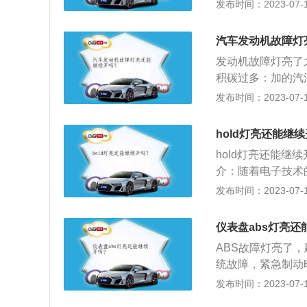
续驾驶的。如果没
发布时间：2023-07-17
eps的工作原理
后将其转化为电压
汽车发动机故障灯
过来的电压信号来
发动机故障灯亮了
力。EPS的英文全称是
积碳过多：加的汽
电动机产生的动力
可能引起故障灯亮
发布时间：2023-07-17
件不一样，但大体
养。发动机的氧传
机、减速器、机械
灯，不会影响正常
hold灯亮还能继
即可。
hold灯亮还能
介：随着电子技术
电子仪表已经被迅
发布时间：2023-07-17
灯、前后雾灯指示
是反映车辆各系统
仪表盘abs灯亮还
所需的汽车运行参
ABS故障灯亮了
统故障，紧急制动
车辆行驶轨迹，安
发布时间：2023-07-17
处理办法不同，具