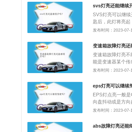
速传感器感应部分
svs灯亮还能继续
信号，使ABS电
SVS灯亮可以继
作指令来调节制动
匙后，此灯将亮起
信号齿圈的间隙，
灯点亮，若此灯在
发布时间：2023-07-17
电器接触不良等引
指示灯是电喷汽车
动的重新连接。状
障灯；3、只要是
因：当使用多种车
变速箱故障灯亮还
灯，自动挡就是发
升，ABS指示灯
变速箱故障灯亮不
良。处理方案：检
能是变速器某个传
电源接触不良）。状
能够检测出具体的
发布时间：2023-07-17
灭。原因：ABS
电器元件（传感器
ABS计算机故障
（有的车型没有单
eps灯亮可以继续
要时清洁接触面；检
电子元件即可；2
4：ABS警告灯
EPS灯点亮一般
合器烧毁加油不走
出现后轮速度与前
向盘抖动或是方向
箱故障灯点亮等情
案：参考车辆轮胎
类似上述异常情况
发布时间：2023-07-17
的变速箱故障灯亮
间间歇性亮起。原
绍：1、EPS是Ele
些情况大多发生在
引擎发动，踏下刹
矩的动力转向系统
温保护。更换变速
abs故障灯亮还能
板，完成自我设定
点。EPS主要由