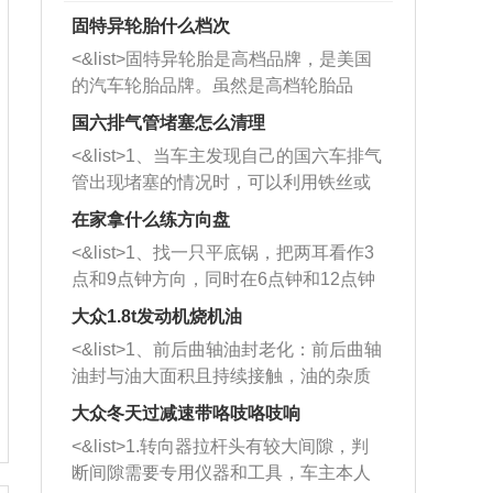
固特异轮胎什么档次
<&list>固特异轮胎是高档品牌，是美国
的汽车轮胎品牌。虽然是高档轮胎品
牌，但是中高低端的轮胎都有生产，这
国六排气管堵塞怎么清理
也是为了更好的开拓市场。
<&list>1、当车主发现自己的国六车排气
管出现堵塞的情况时，可以利用铁丝或
者是细棍，直接将杂物给取出来，如果
在家拿什么练方向盘
堵塞情况比较严重，也可以采取应急措
<&list>1、找一只平底锅，把两耳看作3
施。 <&list>2、直接利用木棍将所有的
点和9点钟方向，同时在6点钟和12点钟
杂物推到排气管里面的位置处，然后将
方向做一个标记。 <&list>2、双手握住
三元催化器拆解开，就可以将堵塞的东
大众1.8t发动机烧机油
平底锅两耳，然后往左打半圈、一圈、
西取出来。但如果是因为积碳过多引起
<&list>1、前后曲轴油封老化：前后曲轴
一圈半的练习，往右同样也要打相同的
的堵塞，就需要将三元催化器泡在草酸
油封与油大面积且持续接触，油的杂质
圈数。 <&list>3、最后强调要反复练
中进行清洗。 <&list>3、也可以利用清
和发动机内持续温度变化使其密封效果
习，这样就可以形成肌肉记忆，在真实
大众冬天过减速带咯吱咯吱响
洗剂对堵塞的情况得到解决，将清洗剂
逐渐减弱，导致渗油或漏油。<&list>2、
驾驶车辆时，不需要记忆也能打好方
放在燃油箱中，与燃油混合后，车辆启
<&list>1.转向器拉杆头有较大间隙，判
活塞间隙过大：积碳会使活塞环与缸体
向。
动时，就可以和汽油一起进入到燃烧
断间隙需要专用仪器和工具，车主本人
的间隙扩大，导致机油流入燃烧室中，