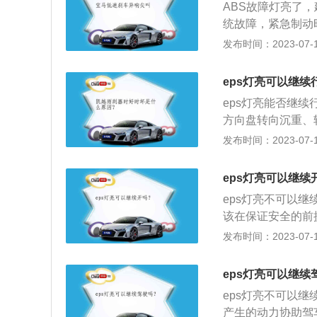
ABS故障灯亮了
（ECU）等组成
统故障，紧急制动
向轴转动时，转矩
车辆行驶轨迹，安
发布时间：2023-07-17
转动角位移变成电
处理办法不同，具
电动机的旋转方向
速传感器感应部分
很容易地实现在车
eps灯亮可以继续
信号，使ABS电
驶时轻便灵活，高
eps灯亮能否继
作指令来调节制动
方向盘转向沉重、
信号齿圈的间隙，
可以继续驾驶；如
发布时间：2023-07-17
电器接触不良等引
是要避免激烈驾驶
动的重新连接。状
转向系统，电子助
因：当使用多种车
eps灯亮可以继续
的转向扭矩信号以
升，ABS指示灯
eps灯亮不可以
方向的辅助力。
良。处理方案：检
该在保证安全的前
电源接触不良）。状
系统没有液压助力
发布时间：2023-07-17
灭。原因：ABS
器以纯机械方式将
ABS计算机故障
理是：车辆启动后
eps灯亮可以继续
要时清洁接触面；检
块，控制模块依据
4：ABS警告灯
eps灯亮不可以继
令，使伺服电机输
出现后轮速度与前
产生的动力协助驾