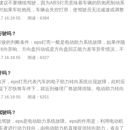
，建议不要继续驾驶，因为ABS灯亮意味着车辆的防抱死制动系
。2、EPS的工作原理是转矩传感器与转向轴连接在一起，当转
时如果车轮抱死，车辆会失控打滑，使驾驶员无法减速或调整
传感器开始工作，把输入轴和输出轴在扭杆作用下产生的相对
全隐患较大。ABS灯亮的状态有多种，不同状态的故障原因和
 16:18:55
阅读：6384
信号传给ECU，ECU根据车速传感器和转矩传感器的信号决定
体如下：状态1：ABS故障灯常亮（最常见）。原因1：ABS车
和助力电流的大小，从而完成实时控制助力转向。因此它可以
被泥土、泥浆等其它污染源覆盖，影响传感器感应相应的车速
速不同时提供电动机不同的助力效果，保证汽车在低速转向行
行驶吗？
脑无法判别车速，不能断定车轮的滑移率，进而不能发出相应动
速转向行驶时稳定可靠。
续行驶的判断条件：eps灯亮一般是电动助力系统故障，如果伴随
。处理方案：清洁车速传感器上的脏物，调整好车速传感器与
转向异响、方向盘抖动或是方向盘回正能力差等异常情况，不
即可恢复正常。原因2：由于系统线路之间连接松懈，ABS继
果情况不是非常严重，可以平稳驾驶前往汽修店进行维修，但
 16:18:55
阅读：6327
起信号不良而使系统故障。处理方案：检查线路连接处，有松
。eps即电子助力转向系统，是依靠点击提供辅助扭矩的动力
态2：ABS警告灯间歇性亮起，加速时则ABS警告灯熄灭。原
力转向系统的作用是协助驾驶员进行转向操作。根据方向盘上
辆电器，而电瓶电压下降低于10.5V，引擎转速上升，电压上
开吗？
及行驶车速信号，通过电子控制装置控制电机产生合适大小、
熄灭；ABS的系统电源供应电压太低，如线头接触不足或搭铁不
继续开，eps灯亮代表汽车的电子助力转向系统出现故障，此时应
查电瓶比重；检查充电系统；检查电源供应（如电压继电器或
提下尽快将车停下，就近到修理厂将故障排除。电动助力转向
态3：引擎启动后ABS警告灯一直亮着，直到引擎IGFF才熄
系统的液压泵、液压管路和转向管柱阀体结构，直接通过减速
 16:18:55
阅读：6251
油压阀体搭铁线路接触不良；ABS油压阀体电线接头接触不良；
电机产生的助力传递到转向系统。电动助力转向系统的工作原
。处理方案：松开油压阀体搭铁固定螺丝，再旋紧固定螺丝，必
系统开始工作，当车速小于一定速度时，信号输送到控制模
驾驶吗？
查插头是否间隙变大；更换ABS或ABS/ASR计算机。状态
转向盘的扭矩、转动方向和车速数据向伺服电机发出控制指
高速行驶亮起。原因：在高速⾏驶中，ABS计算机计算车速信号
续驾驶，eps是电动助力系统故障。eps的作用是：利用电动机
出相应大小及方向的扭矩以产生助动力，当不转向时，电控单
轮速度差别太大；轮胎规格不正确或钢圈规格不正确。处理方
车者进行动力转向，由电动助力机直接提供转向助力，省去了