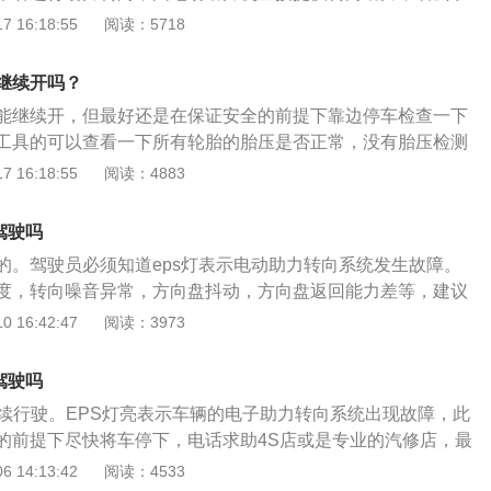
送扭矩信号，伺服电机的电流趋向于零。
规格及钢圈规格，参考油箱盖旁的贴铁。状态5：ABS警告灯
所必需的动力转向油泵、软管、液压油、传送带和装于发动机
 16:18:55
阅读：5718
因：刹车灯开关调整不当；刹车灯内部接触不良。处理方案：
能量，保护环境。eps的工作原理是：当操纵方向盘时，装在
车踏板，用手指将刹车开关连杆往下推到底，再放松刹车踏
感器不断的测量转矩、转角信号、该信号与车速同时输入电子
继续开吗？
位置；更换刹车灯开关。
经过ecu计算处理后，控制电击输出相应大小和方向的转矩信号，
能继续开，但最好还是在保证安全的前提下靠边停车检查一下
通过减速器减速增矩后加到转向系统，以实现车的助力转向作
工具的可以查看一下所有轮胎的胎压是否正常，没有胎压检测
。轮胎在很大程度上影响着行车安全，高速行驶中如果突然爆
 16:18:55
阅读：4883
。汽车胎压报警标志是一个像罐子一样的形状里面一个感叹
压发生变化时，胎压报警灯就会点亮。轮胎的正常胎压一般在
驾驶吗
a之间，具体的胎压标准可查看使用手册。轮胎需要正确的气压值才
的。驾驶员必须知道eps灯表示电动助力转向系统发生故障。
过低过高都不好。
度，转向噪音异常，方向盘抖动，方向盘返回能力差等，建议
进行维修护理。当“eps”灯点亮时，通常是电力辅助系统的故
 16:42:47
阅读：3973
得很重，方向盘异常，方向盘摇晃或方向盘返回中心的能力较
驶。如果没有类似上述的异常情况，则可以安全地停下汽车，
驾驶吗
，以解决问题。重新启动发动机后，如果指示灯仍然亮着，则
继续行驶。EPS灯亮表示车辆的电子助力转向系统出现故障，此
有故障，需要尽快进行检修。如果出现转向严重，转向噪声异
的前提下尽快将车停下，电话求助4S店或是专业的汽修店，最
方向盘返回能力差等症状，则必须立即进行修理以使其正常行
EPS灯亮，一般会伴有以下症状：方向盘转向沉重、方向盘回
 14:13:42
阅读：4533
很严重，车主可以平稳地开车到汽车修理厂进行维修，但要避