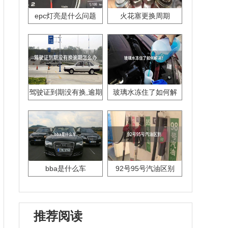
epc灯亮是什么问题
火花塞更换周期
驾驶证到期没有换,逾期
玻璃水冻住了如何解
怎么办??
决？
bba是什么车
92号95号汽油区别
推荐阅读