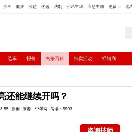
插画
健康
公益
优选
法制
守艺中华
应急中国
更多
地
选车
报价
汽修百科
特卖活动
经销商
灯亮还能继续开吗？
8:55
原创
来源：中华网
阅读：5903
咨询技师