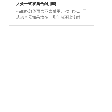
室，最后形成废气排出，就可以让三元
无法制作，需要将车辆送到修理厂或4s
造成烧机油。<&list>3、机油粘度。使用
大众干式双离合耐用吗
催化器得到清洗，排气管堵塞的情况就
店；<&list>2.车辆半轴套管防尘罩破
机油粘度过小的话，同样会有烧机油现
<&list>总体而言不太耐用。<&list>1、干
能够得到解决。
裂，破裂后会出现漏油现象，使半轴磨
象，机油粘度过小具有很好的流动性，
式离合器如果放在十几年前还比较耐
损严重，磨损的半轴容易损坏，产生异
容易窜入到气缸内，参与燃烧。<&list>
用，但是由于现在的汽车发动机动力输
响；<&list>3.稳定器的转向胶套和球头
4、机油量。机油量过多，机油压力过
出越来越高，使得干式离合器散热不足
老化，一般是使用时间过长造成的。解
大，会将部分机油压入气缸内，也会出
的缺陷也逐渐暴露出来。<&list>2、由于
决方法是更换新的质量好的转向橡胶套
现烧机油。<&list>5、机油滤清器堵塞：
干式双离合的工作环境暴露在空气中，
和球头。
会导致进气不畅，使进气压力下降，形
而离合器的散热也是通离合器罩上面的
成负压，使机油在负压的情况下吸入燃
几个小孔来进行散热。但是在行驶过程
烧室引起烧机油。<&list>6、正时齿轮或
中变速箱需要换挡，就不得不使得离合
链条磨损：正时齿轮或链条的磨损会引
器频繁工作。<&list>3、长时间的低速行
起气阀和曲轴的正时不同步。由于轮齿
驶以及过于频繁的启停，导致离合器的
或链条磨损产生的过量侧隙，使得发动
温度不断升高，而低速行驶时空气流动
机的调节无法实现：前一圈的正时和下
效率不高，无法将离合器中的热量有效
一圈可能就不一样。当气阀和活塞的运
的带走，导致离合器内部的温度不断升
动不同步时，会造成过大的机油消耗。
高，加速离合器的磨损。
解决方法：更换正时齿轮或链条。<&list
>7、内垫圈、进风口破裂：新的发动机
设计中，经常采用各种由金属和其他材