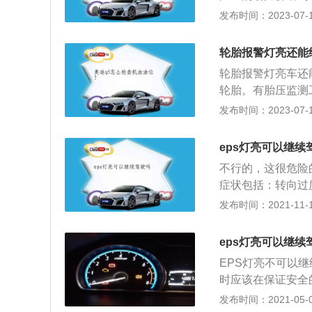
元不向伺服电机发
案：参考车辆轮胎
液压动力转向系统
发布时间：2023-07-17
间间歇性亮起。原
上的皮带轮，节省
引擎发动，踏下刹
转向柱上的扭矩传
轮胎报警灯亮还能
板，完成自我设定
控制单元ecu，
轮胎报警灯亮车还
电动机的主力转矩
轮胎。有胎压监测
用。
器的可以下车检查
发布时间：2023-07-17
胎后果将不堪设想
号，当轮胎内的胎
eps灯亮可以继续
230到250kP
不行的，这很危险
能有效工作，胎压
症状包括：转向过
及时到汽车修理厂
发布时间：2021-11-10
障。如果方向盘转
弱，则无法继续驾
eps灯亮可以继续
然后重新启动引擎
EPS灯亮不可以
表示电力辅助系统
时应该在保证安全
常，方向盘抖动，
好是让拖车拖走。
发布时间：2021-05-06
驶。如果情况不是