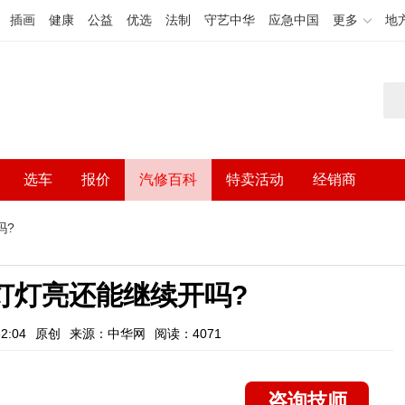
插画
健康
公益
优选
法制
守艺中华
应急中国
更多
地
选车
报价
汽修百科
特卖活动
经销商
吗?
灯灯亮还能继续开吗?
2:04
原创
来源：中华网
阅读：4071
咨询技师