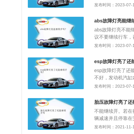
绍：1、故障灯也
发布时间：2023-07-17
电器接触不良等引
色故障灯它表示警
动的重新连接。状
示需要及时检查，
因：当使用多种车
abs故障灯亮能继
升，ABS指示灯
abs故障灯亮不
良。处理方案：检
议不要继续行车，
电源接触不良）。状
进行维修处理。a
发布时间：2023-07-17
灭。原因：ABS
盘失效导致的制动
ABS计算机故障
驶3万公里左右，
esp故障灯亮了还
要时清洁接触面；检
片材质、车辆行驶
4：ABS警告灯
esp故障灯亮了
出现后轮速度与前
不好，发动机汽缸内
案：参考车辆轮胎
是：1、用于检测
发布时间：2023-07-17
间间歇性亮起。原
态和计算恢复到安
引擎发动，踏下刹
结果控制每个车轮
胎压故障灯亮了还
板，完成自我设定
汽车失稳的信息部
不能继续开。若在
辆减速并且停靠在
力值低于正常范围
发布时间：2021-11-10
汽车修理厂，让专