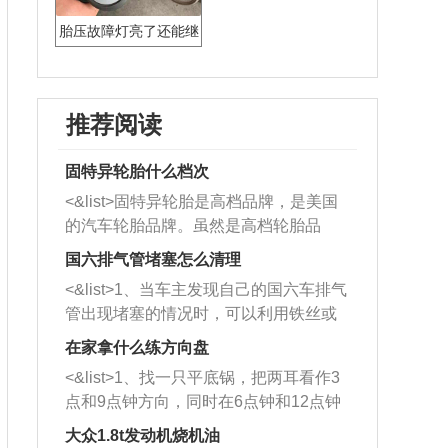
胎压故障灯亮了还能继
续开吗
推荐阅读
固特异轮胎什么档次
<&list>固特异轮胎是高档品牌，是美国
的汽车轮胎品牌。虽然是高档轮胎品
牌，但是中高低端的轮胎都有生产，这
国六排气管堵塞怎么清理
也是为了更好的开拓市场。
<&list>1、当车主发现自己的国六车排气
管出现堵塞的情况时，可以利用铁丝或
者是细棍，直接将杂物给取出来，如果
在家拿什么练方向盘
堵塞情况比较严重，也可以采取应急措
<&list>1、找一只平底锅，把两耳看作3
施。 <&list>2、直接利用木棍将所有的
点和9点钟方向，同时在6点钟和12点钟
杂物推到排气管里面的位置处，然后将
方向做一个标记。 <&list>2、双手握住
三元催化器拆解开，就可以将堵塞的东
大众1.8t发动机烧机油