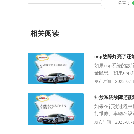
分享：
相关阅读
esp故障灯亮了还
如果esp系统的
全隐患。如果es
统，这个系统对于
发布时间：2023-07-17
与abs系统是有关
故障。abs系统
排放系统故障还能
在紧急制动时防止
如果在行驶过程中
给汽车提供牵引力
行维修。车辆在设
那驾驶员既无法让
下，如果您继续行
发布时间：2023-07-17
s防抱死制动系统
作，燃油经济性将
驾驶员不仅可以让