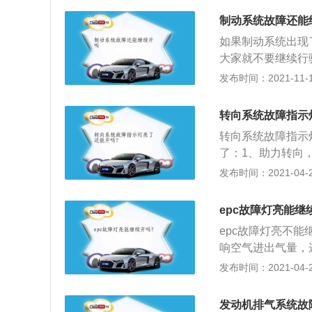
起来的主要原因有
制动系统故障还能
常；2、轮胎压力
如果制动系统出现
些许的异常，而驾
大家就不要继续行
灯亮起。在行车过
制动总泵，制动分
发布时间：2021-11-10
惕，以免发生不可
助力泵会提供一个
之后，可以看到主
转向系统故障指示
是真空助力泵。在
转向系统故障指示
小油壶，这个油壶
了：1、助力转向
液是平时很多车友
员降低方向盘的强
发布时间：2021-04-28
制动力下降制动距
定的作用；2、关
就应该立即更换了
为三类；3、一个
度不足，那需要立
epc故障灯亮能继
一个是电动动力转
碟不行了，也要立
epc故障灯亮不能
的，这种车友需要
响空气进出气量，
统问题触发的EP
发布时间：2021-04-26
燃烧时会影响电子
发动机排气系统故