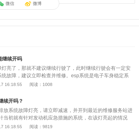
微信
微博
能继续开吗
故障灯亮了，那就不建议继续行驶了，此时继续行驶会有一定安
p系统故障，建议立即检查并维修。esp系统是电子车身稳定系
汽车的行驶稳定性和行驶安全性来说是非常重要的。esp系统
 16:18:55
阅读：1008
联的，如果esp系统出现了故障，那也可能会导致abs系统出现
是几乎每一辆汽车都有的，abs是防抱死制动系统，这个系统可以
继续开吗？
车轮抱死。如果在紧急制动时车轮抱死了，那此时车轮就无法
排放系统故障灯亮，请立即减速，并开到最近的维修服务站进
了，此时汽车处于失控状态。如果在紧急制动时车轮抱死了，
计当初就有针对发动机应急措施的系统，在该灯亮起的情况
汽车减速也无法控制汽车的行驶轨迹。所以工程师就研发了ab
驶，请不要开的太快，过一段时间，排放控制将不能正常工
 16:18:55
阅读：9819
，这个系统可以在紧急制动时让车轮保持边滚边滑的状态，这样
下降，但对控制系统没有多大的联系，只要保证慢速行驶就不
汽车减速，还可以控制汽车的行驶轨迹躲避障碍物。esp是一