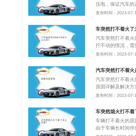
压电，保证汽车的
无法起动。应急方
况。低压电路的线
发布时间：2023-07-17
路的办法加以彻底
机积碳严重：汽车
进气温度低，燃油
油品种差，气门座
缸现象，即过多的
车突然打不着火了
积碳，并且使用质
法：可拧出火花塞
汽车突然打不着火
统，排除点火能量
拧不动的情况，需
态等。
时，方向盘就会自
发布时间：2023-07-17
成不能点火。2、
加装氙气大灯、高
汽车突然打不着火
汽车突然打不着火
原因详解及解决方
红线以下，自然打
发布时间：2023-07-17
到油箱见底了才去
2、曲轴位置传感
车突然熄火打不着
最重要的传感器，
车辆打不着火的原
的作用是监测曲轴
由于车辆长时间停
器发生故障，电脑
火开关未启动车辆