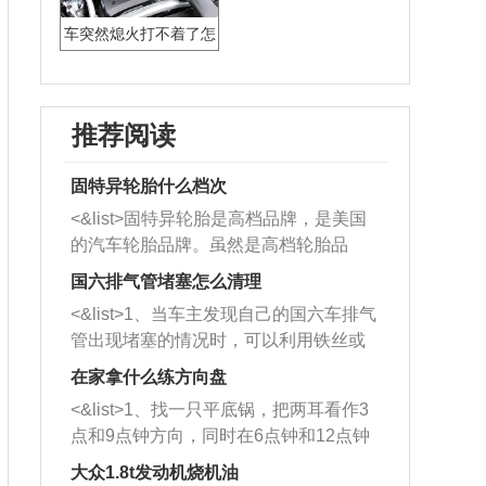
车突然熄火打不着了怎
么回事
推荐阅读
固特异轮胎什么档次
<&list>固特异轮胎是高档品牌，是美国
的汽车轮胎品牌。虽然是高档轮胎品
牌，但是中高低端的轮胎都有生产，这
国六排气管堵塞怎么清理
也是为了更好的开拓市场。
<&list>1、当车主发现自己的国六车排气
管出现堵塞的情况时，可以利用铁丝或
者是细棍，直接将杂物给取出来，如果
在家拿什么练方向盘
堵塞情况比较严重，也可以采取应急措
<&list>1、找一只平底锅，把两耳看作3
施。 <&list>2、直接利用木棍将所有的
点和9点钟方向，同时在6点钟和12点钟
杂物推到排气管里面的位置处，然后将
方向做一个标记。 <&list>2、双手握住
三元催化器拆解开，就可以将堵塞的东
大众1.8t发动机烧机油