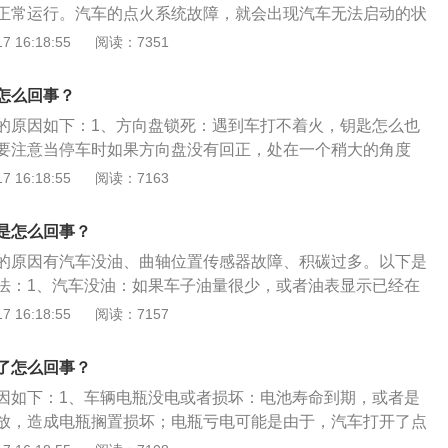
正常运行。汽车的点火系统故障，就会出现汽车无法启动的状
法：将车置于温暖的环境，一会儿车即可起动;或者采用清洗油
连接不良或高压线漏电都会造成汽车点火系统故障。2、发动
 16:18:55
阅读：7351
解决。3、点火系统工作状态不佳：表现特点：特别冷天由于
发动机积碳严重会造成汽车无法启动。汽油中有许多水分、燃
在汽缸内雾化不好，若加之点火能量不足，其结果就会发生淹
圈密封不良等都会造成汽车积碳。平时要注意定期清理发动机
燃油积累在汽缸内，超过着火极限浓度而无法着车。应急方
怎么回事？
量好一点的汽油。
擦掉电极间油污，装复后即可着车。彻底的办法是检查点火系
的原因如下：1、方向盘锁死：遇到车打不着火，钥匙怎么也
低的原因，常见如火花塞电极间隙、点火线圈能量、高压线状
要注意当停车时如果方向盘没有回正，处在一个稍大的角度
动锁上，这也是一种防盗的措施，这时钥匙可能会拧不动，造
 16:18:55
阅读：7163
电瓶故障：长时间大灯未关会导致亏电，或电瓶寿命到期，或
功率音响、DVD等也是造成车辆电路故障的原因。
是怎么回事？
的原因有汽车没油、曲轴位置传感器故障、积碳过多。以下是
法：1、汽车没油：如果车子油量很少，或者油表显示已经在
不着火。第一时间就应该看看油表，看看还有没有油，不要等
 16:18:55
阅读：7157
加油，这样不仅会影响发动机的寿命，还会影响油泵的寿命。
器故障：曲轴位置传感器是电喷发动机特别是集中控制系统中
了怎么回事？
也是点火系统和燃油喷射系统共用的传感器。曲轴位置传感器
因如下：1、车辆电瓶没电或者损坏：电池寿命到期，或者是
位置，可以让发动机电脑感应到转速信号，如果曲轴位置传感
放，造成电瓶搁置损坏；电瓶亏电可能是由于，汽车打开了点
也就监测不到转速信号，也就无法判别你是否在点火，也就打
的时候，大灯长时间处于开启状态、一直在使用高功率的音响