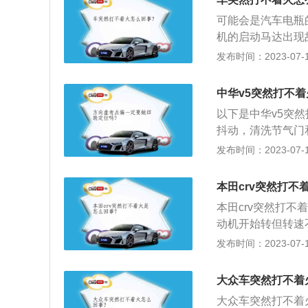
油、喷油嘴问题，
可能会是汽车电瓶
机的启动马达出现
坏，还有一种可能
发布时间：2023-07-17
下是车辆使用原因
正规加油站加油，
中华v5突然打不
防冻液，在冬天特
以下是中华v5突
车水泵无法运作，
抖动，清洗节气门
后未更换，导致火
发布时间：2023-07-17
油路油压不足直接
油滤芯及内部管路
本田crv突然打不
本田crv突然打
动机开始转但转速
设备忘关后会造成
发布时间：2023-07-17
于额定值，起动及
找车对一下，或暂
大众车突然打不着
受阻：表现特点：
大众车突然打不着
晨，燃油管路长期