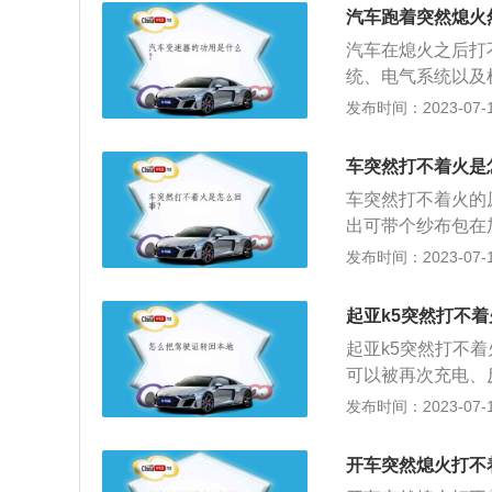
位是需要逐级转动的
汽车跑着突然熄火
会对汽车的电瓶造
汽车在熄火之后打
的电路系统或电子
统、电气系统以及
一进入状态，缓解
化器进油口堵塞，
发布时间：2023-07-17
踏下油门踏板，化
路系统检查在汽车
车突然打不着火是
等，都会导致汽车
车突然打不着火的
拔掉，用起动机启
出可带个纱布包在
低压线路短路造成
要有保险丝烧断、
发布时间：2023-07-17
器件故障。这个问
电、火花塞损坏等
动，过一会就熄火
碳、喷油嘴损坏等
果走行2万KM左
起亚k5突然打不
动：方向盘没回正
传感器等有关启动
起亚k5突然打不
打不着火。5、车
可以被再次充电、反
m、1835mm、1
发布时间：2023-07-17
载了2.0l自然吸
是6挡手自一体变
开车突然熄火打不
是多连杆式独立悬