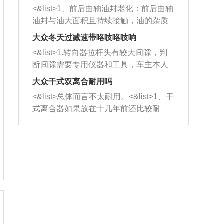
平底锅两耳，然后往左打半圈、一圈、
西取出来。但如果是因为积碳过多引起
<&list>1、前后曲轴油封老化：前后曲轴
一圈半的练习，往右同样也要打相同的
的堵塞，就需要将三元催化器泡在草酸
油封与油大面积且持续接触，油的杂质
圈数。 <&list>3、最后强调要反复练
中进行清洗。 <&list>3、也可以利用清
和发动机内持续温度变化使其密封效果
习，这样就可以形成肌肉记忆，在真实
大众冬天过减速带咯吱咯吱响
洗剂对堵塞的情况得到解决，将清洗剂
逐渐减弱，导致渗油或漏油。<&list>2、
驾驶车辆时，不需要记忆也能打好方
放在燃油箱中，与燃油混合后，车辆启
<&list>1.转向器拉杆头有较大间隙，判
活塞间隙过大：积碳会使活塞环与缸体
向。
动时，就可以和汽油一起进入到燃烧
断间隙需要专用仪器和工具，车主本人
的间隙扩大，导致机油流入燃烧室中，
室，最后形成废气排出，就可以让三元
无法制作，需要将车辆送到修理厂或4s
造成烧机油。<&list>3、机油粘度。使用
大众干式双离合耐用吗
催化器得到清洗，排气管堵塞的情况就
店；<&list>2.车辆半轴套管防尘罩破
机油粘度过小的话，同样会有烧机油现
<&list>总体而言不太耐用。<&list>1、干
能够得到解决。
裂，破裂后会出现漏油现象，使半轴磨
象，机油粘度过小具有很好的流动性，
式离合器如果放在十几年前还比较耐
损严重，磨损的半轴容易损坏，产生异
容易窜入到气缸内，参与燃烧。<&list>
用，但是由于现在的汽车发动机动力输
响；<&list>3.稳定器的转向胶套和球头
4、机油量。机油量过多，机油压力过
出越来越高，使得干式离合器散热不足
老化，一般是使用时间过长造成的。解
大，会将部分机油压入气缸内，也会出
的缺陷也逐渐暴露出来。<&list>2、由于
决方法是更换新的质量好的转向橡胶套
现烧机油。<&list>5、机油滤清器堵塞：
干式双离合的工作环境暴露在空气中，
和球头。
会导致进气不畅，使进气压力下降，形
而离合器的散热也是通离合器罩上面的
成负压，使机油在负压的情况下吸入燃
几个小孔来进行散热。但是在行驶过程
烧室引起烧机油。<&list>6、正时齿轮或
中变速箱需要换挡，就不得不使得离合
链条磨损：正时齿轮或链条的磨损会引
器频繁工作。<&list>3、长时间的低速行
起气阀和曲轴的正时不同步。由于轮齿
驶以及过于频繁的启停，导致离合器的