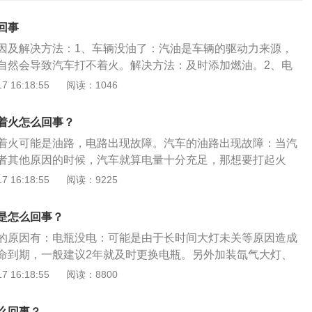
回事
因及解决方法：1、车辆没油了：汽油是车辆的驱动力来源，
自然会导致汽车打不着火。解决方法：及时添加燃油。2、电
电池对车辆的启动也很重要，车辆启动机靠电瓶驱动，电瓶没
 16:18:55
阅读：1046
。解决方法：及时为电瓶充电即可。3、档位不对：档位放的
车打不着火。解决方法：自动挡车型应将档位放到P档或是N
着火怎么回事？
离合挂挡后，才能正常打火。4、火花塞故障：火花塞是汽车
着火可能是油路，电路出现故障。汽车的油路出现故障：当汽
构件，车辆能否点火在于火花塞是否可以正常工作。解决方
者其他原因的时候，汽车就算电量十分充足，那想要打起火
机构更换火花塞。5、燃油滤芯堵塞：燃油滤芯堵塞，泵油受
困难的事情。不过这个问题并不是很大，找到专业维修师傅简
 16:18:55
阅读：9225
压力过高，进而发生混合气体太浓。这样的情况下，车辆便会
以将其解决。汽车没有油：很多粗心大意的车友经常会忘记给
过程中有耸车的状况。解决方法：及时清理燃油滤芯，或直接
果汽车没有油，就算汽车有电，也打不起火。电路故障：检查
燃油品质不好、不良驾驶习惯等都会造成积碳，发动机内出现
是怎么回事？
丝、高压线圈是否出现短路或者断路情况，如果这几个没有问
运行受阻，则会无法点火。解决方法：及时清理积碳。7、方
的原因有：电瓶没电：可能是由于长时间大灯未关等原因造成
一下火花塞，电子故障一般都是中央电脑失去控制功能。
锁死，遇到车打不着火，钥匙怎么也拧不动的情况，需要注意
命到期，一般建议2年就及时更换电瓶。另外加装氙气大灯、
盘没有回正，处在一个稍大的角度时，方向盘就会自动锁上，
D等也是造成车辆电路故障的原因。挡位不对：自动挡车启动时
 16:18:55
阅读：8800
措施。解决方法：用力打方向盘的同时拧动钥匙，一般很快就
挡或N挡上，如果放在R或者D挡上就会打不着火。还有一些手
。
合也会打不着火。其他原因：还有可能是马达故障，或油泵供
么回事？