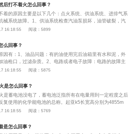
，千万不能一下从”LOCK”档拧到”START”档，因为瞬间通电
然后打不着火怎么回事？
成很大冲击，电瓶无法瞬间承担如此大的负担，可能会将车辆
不着的原因主要是以下几个：点火系统、供油系统、进排气系
配置”冲”坏。所以应该慢慢拧动钥匙，让车辆上的电器配件逐
机械系统故障。1、供油系统检查汽油泵损坏，油管破裂，汽
电瓶供电压力。
油箱没油。这类情况汽车其实可以启动，把空气滤清器拆掉，
 16:18:55
阅读：5899
油器加速喷口就会有汽油喷出，表示油路系统是正常。2、电
行驶途中，可能会出现低压断电、发动机过热放爆系统故障
怎么回事？
熄火。这就需要检查一下点火和起动机的开关，把中心高压线
原因有：1、油品问题：有的油使用完后油箱里有水和泥，外
动发动机，中心高压线没火花，就表示电路系统有问题。3、
加油枪口，过滤杂质。2、电路或者电子故障：电路的故障主
熄火这种情况下是断断续续的熄火，检查一下低压线路。4、
高压线圈断路、低压电路断路、中心点火线脱落、分火头漏
 16:18:55
阅读：5875
题一般是点火线圈、容电、电子点火模块。就是一开始能起
；油路故障可能是油泵失灵、油路不通、油滤堵塞、火花塞积
，然后又能起动，又会熄火。5、检查是否由于积碳引起。如
。3、汽车电瓶电量不足或者油量不足。4、方向盘锁死无法启
右，重点检查，清洗节气门。6、测试、检测启动机、汽油泵、
着火是怎么回事？
或有转动，就会导致方向盘自锁功能启动，方向盘不能动，也
、供油系统的有关部件。
着火是蓄电池没电了，蓄电池泛指所有在电量用到一定程度之后
辆积碳过多：解决方法是经常跑高速就能减少积炭。
复使用的化学能电池的总称。起亚k5长宽高分别为4855m
475mm，轴距为2805mm，最小离地间隙为145mm。这款车搭
 16:18:55
阅读：5769
气发动机，最大功率为115kw，最大扭矩为189nm，与其匹配的
速箱，其采用的前悬架类型是麦弗逊式独立悬架，后悬架类型
着是怎么回事？
架。