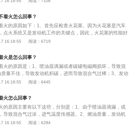
 16:18:55
阅读：7108
过多：积碳过多会造成汽车火花塞点火不好，气门不严，喷油
系统。2、车辆发动机积碳过多也会造成点火困难：可能与油
汽车缺火，加速无力，机器抖动，严重的会打不着火。节气门
封不良有关系。3、点火系统故障：低压电路的线连接不良或
致空气不流通，没有空气进来也就无法着火。
不着火怎么回事？
成该故障。4、起动机老化严重：也就是汽车使用寿命过长，
着火的原因如下：1、首先应检查火花塞。因为火花塞是汽车
化，启动无力，打不着火。5、温度过低：在温度较低的冬
，点火系统又是发动机工作的关键点，因此，火花塞的性能好
度发生变化导致转速过低，无法带动发动机点火。6、车辆没
工作性能及效率。2、电瓶亏电，其表现特点是发动机开始转
 16:18:55
阅读：6719
坏导致无法启动车辆。7、档位问题：自动挡车型点火启动时
，发动机会产生异响。冬季低温及个别用电设备忘关后会造成
挡或者N挡处，如果放在R或者D挡上就会启动失败，部分手动
别是冬季长期短途低速使用，电瓶电压会低于额定值，起动及
打火也会受影响。
着火是怎么回事？
、汽油流动受阻，表现特点为发动机供油管内无油压。此种情
着火的原因是：1、喷油器滴漏或者碳罐电磁阀损坏，导致混
别低的早晨，是燃油管路长期脏污造成。温度特别低时水与杂
油质量不佳，导致发动机积碳，进而导致混合气过稀；3、发动
不通，结果无法起动。
统存在故障；4、燃油压力过低。汽车打火的方法是：钥匙孔一
 16:18:55
阅读：6445
别为LOCK、ACC、ON、START，这四个挡位是需要逐级
下从LOCK挡拧到START挡，因为瞬间通电会对汽车的电瓶
着火怎么回事？
瓶无法瞬间承担如此大的负担，可能会将车辆的电路系统或电
火的原因主要有以下这些，分别是：1、由于喷油器滴漏，或
应该慢慢拧动钥匙，让车辆上的电器配件逐一进入状态，缓解电
，导致混合气过浓，进气温度传感器。2、燃油质量，发动机
稀的问题。扩展内容：汽车打火的方法是：先观察一下自己的
 16:18:55
阅读：6284
档位!分别为”LOCK”、”ACC”、”ON”、”START”，这四个档