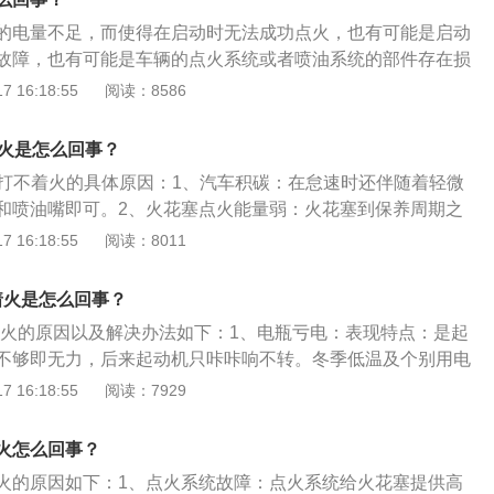
传感器故障等，遇到这些比较复杂的情况，需专业人士处理。
的电量不足，而使得在启动时无法成功点火，也有可能是启动
故障，也有可能是车辆的点火系统或者喷油系统的部件存在损
就是车主在点火启动时，将汽车挡位挂错，而无法打着火。如
 16:18:55
阅读：8586
：油品问题：有的油使用完后油箱里有水和泥。所以一定要到
外出可带个纱布包在加油枪口，过滤杂质。未加防冻液：劣质
着火是怎么回事？
别冷的情况下，造成整个水路被冻住，发动机被冻裂，导致汽
然打不着火的具体原因：1、汽车积碳：在怠速时还伴随着轻微
打不着火，并且伤及发动机其他部件。
和喷油嘴即可。2、火花塞点火能量弱：火花塞到保养周期之
花塞点火能量下降严重时造成缺火。3、燃油低压不足：低压
 16:18:55
阅读：8011
导致发动机二次点火，具体检查燃油压力调节器、汽油泵、汽
。4、蓄电池亏电：需要找车或者其他蓄电池搭电即可。
着火是怎么回事？
不着火的原因以及解决办法如下：1、电瓶亏电：表现特点：是起
不够即无力，后来起动机只咔咔响不转。冬季低温及个别用电
车辆无法起动，特别是冬季长期短途低速使用，电瓶电压会低
 16:18:55
阅读：7929
无法正常运转。应急方法：若有发生请打服务站救援电话，或
时对着火，之后必须到服务站对电瓶补充充电。2、汽油流动
火怎么回事？
发动机供油管内无油压。此种情况多发生于温度特别低的早
火的原因如下：1、点火系统故障：点火系统给火花塞提供高
脏污造成。温度特别低时水与杂物相混使燃油管路不通，结果