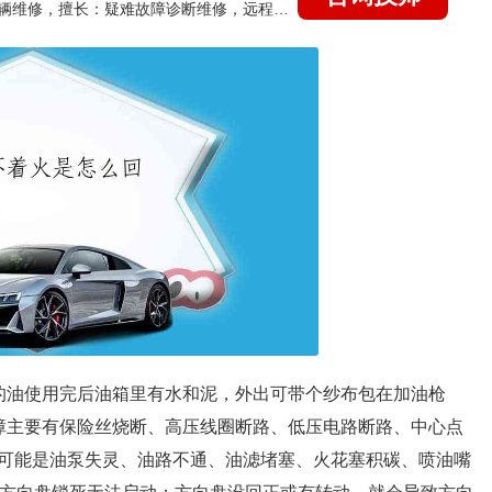
国家认证的汽车维修技师，15年德美日等各系车辆维修，擅长：疑难故障诊断维修，远程维修技术指导
的油使用完后油箱里有水和泥，外出可带个纱布包在加油枪
障主要有保险丝烧断、高压线圈断路、低压电路断路、中心点
可能是油泵失灵、油路不通、油滤堵塞、火花塞积碳、喷油嘴