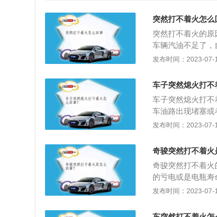
突然打不着火怎么
突然打不着火的原
车辆汽油不足了，
瓶没电：电瓶即蓄
发布时间：2023-07-17
电会导致无法启动
不对有可能造成汽
车子突然熄火打不
档，手动挡应当踩
车子突然熄火打不
点火过程中的核心
车油路出现堵塞或
法：前往专业维修
来，也是一件十分
发布时间：2023-07-17
阻，造成燃油系统
单维修一下，就可
打不着火，或行驶
爱车充满汽油。如
更换。6、积碳：
奇骏突然打不着火
一下电路中的保险
积碳过多，发动机
奇骏突然打不着火
题，那就需要检查
向盘锁死：方向盘
的亏电或是电瓶寿
当停车时如果方向
高功率音响、DV
发布时间：2023-07-17
这也是一种防盗的
挡位一定要放在P
能解开方向盘锁了
动挡车如果不踩离
车突然打不着火怎