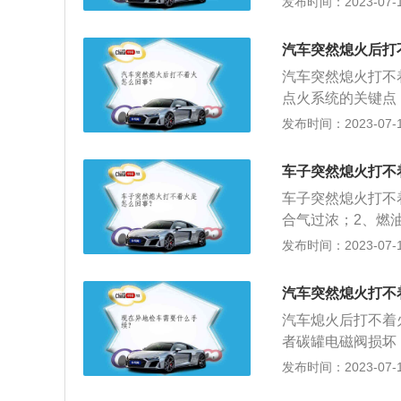
发布时间：2023-07-17
不着火。3、积碳
等耗电量高的娱乐
嘴喷油不好，造成
品质量、气门口密
的积碳过多，会导
汽车突然熄火后打
者高压线漏电都造
汽车突然熄火打不
导致起动机逐渐老
点火系统的关键点
天，汽车机油粘稠
坏，关系着整车的
发布时间：2023-07-17
油或者是燃油泵损
但转速不够即无力
挡位一定要放在P
车辆无法起动，特
挡车如果不踩离合
车子突然熄火打不
无法正常运转。3
车子突然熄火打不
况多发生于温度特
合气过浓；2、燃
物相混使燃油管路
机ECU、供电系
发布时间：2023-07-17
般都有四个挡位，分
转动的，千万不能一
汽车突然熄火打不
造成很大冲击，电
汽车熄火后打不着
子配置“冲”坏，
者碳罐电磁阀损坏
瓶供电压力。
积碳导致混合气过
发布时间：2023-07-17
钥匙孔，一般都有四个